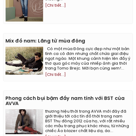
[Chi tiết...]
Mix đồ nam: Lãng tử mùa đông
Có một mùa Đông cực đẹp như một bản
tình ca cô đơn nhưng chất chứa giai điệu
ngọt ngào. Một khung cảnh hiện lên đầy ý
thơ qua góc máy của nhiếp ảnh gia thời
trang Tomo Brejc. Mời bạn cùng xem!...
[Chi tiết...]
Phong cách bụi bặm đầy nam tính với BST của
AVVA
thương hiệu thời trang AVVA mới đây đã
giới thiệu tới các tín đồ thời trang nam
BST Thu đông 2012 của họ, với rất nhiều
các mẫu trang phục khác nhau, từ những
chiếc Áo blazer chất liệu dạ, áo...