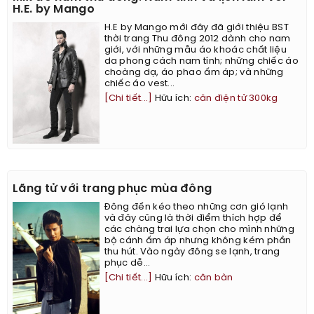
H.E. by Mango
H.E by Mango mới đây đã giới thiệu BST
thời trang Thu đông 2012 dành cho nam
giới, với những mẫu áo khoác chất liệu
da phong cách nam tính; những chiếc áo
choàng dạ, áo phao ấm áp; và những
chiếc áo vest...
[Chi tiết...]
Hữu ích:
cân điện tử 300kg
Lãng tử với trang phục mùa đông
Đông đến kéo theo những cơn gió lạnh
và đây cũng là thời điểm thích hợp để
các chàng trai lựa chọn cho mình những
bộ cánh ấm áp nhưng không kém phần
thu hút. Vào ngày đông se lạnh, trang
phục dễ...
[Chi tiết...]
Hữu ích:
cân bàn