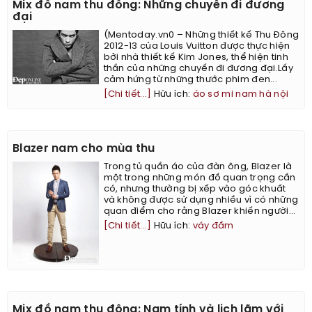
Mix đồ nam thu đông: Những chuyến đi đương
đại
(Mentoday.vn0 – Những thiết kế Thu Đông
2012-13 của Louis Vuitton được thực hiện
bởi nhà thiết kế Kim Jones, thể hiện tinh
thần của những chuyến đi đương đại.Lấy
cảm hứng từ những thước phim đen...
[Chi tiết...]
Hữu ích:
áo sơ mi nam hà nội
Blazer nam cho mùa thu
Trong tủ quần áo của đàn ông, Blazer là
một trong những món đồ quan trọng cần
có, nhưng thường bị xếp vào góc khuất
và không được sử dụng nhiều vì có những
quan điểm cho rằng Blazer khiến người...
[Chi tiết...]
Hữu ích:
váy đầm
Mix đồ nam thu đông: Nam tính và lịch lãm với