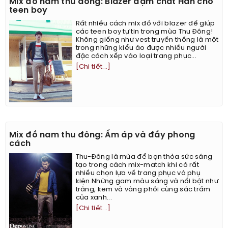
Mix đồ nam thu đông: Blazer đậm chất Hàn cho
teen boy
Rất nhiều cách mix đồ với blazer để giúp
các teen boy tự tin trong mùa Thu Đông!
Không giống như vest truyền thống là một
trong những kiểu áo được nhiều người
đặc cách xếp vào loại trang phục...
[Chi tiết...]
Mix đồ nam thu đông: Ấm áp và đầy phong
cách
Thu-Đông là mùa để bạn thỏa sức sáng
tạo trong cách mix-match khi có rất
nhiều chọn lựa về trang phục và phụ
kiện.Những gam màu sáng và nổi bật như
trắng, kem và vàng phối cùng sắc trầm
của xanh...
[Chi tiết...]