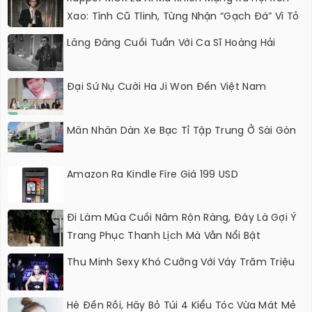
Xao: Tình Cũ Tlinh, Từng Nhận “gạch Đá” Vì Tỏ
Thái Độ Với Trường Giang
Lãng Đãng Cuối Tuần Với Ca Sĩ Hoàng Hải
Đại Sứ Nụ Cười Ha Ji Won Đến Việt Nam
Mãn Nhãn Dàn Xe Bạc Tỉ Tập Trung Ở Sài Gòn
Amazon Ra Kindle Fire Giá 199 USD
Đi Làm Mùa Cuối Năm Rộn Ràng, Đây Là Gợi Ý
Trang Phục Thanh Lịch Mà Vẫn Nổi Bật
Thu Minh Sexy Khó Cưỡng Với Váy Trăm Triệu
Hè Đến Rồi, Hãy Bỏ Túi 4 Kiểu Tóc Vừa Mát Mẻ