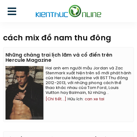
cách mix đồ nam thu đông
Những chàng trai lịch lãm và cổ điển trên
Hercule Magazine
Hai anh em người mẫu Jordan và Zac
Stenmark xuất hiện trên số mới phát hành
của Hercule Magazine với BST Thu đông
2012-2013, với những phong cách thể
thao khác nhau của Tom Ford, Louis
Vuitton hay Balmain, từ những...
[Chi tiết...]
Hữu ích:
can xe tai