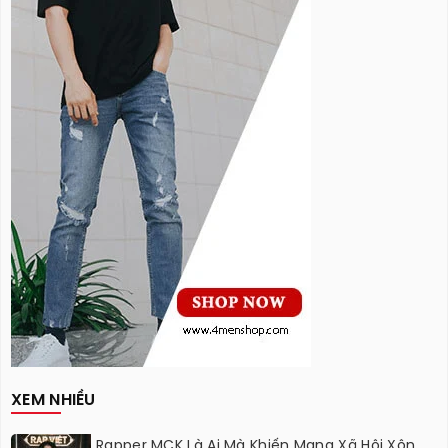
XEM NHIỀU
Rapper MCK Là Ai Mà Khiến Mạng Xã Hội Xôn