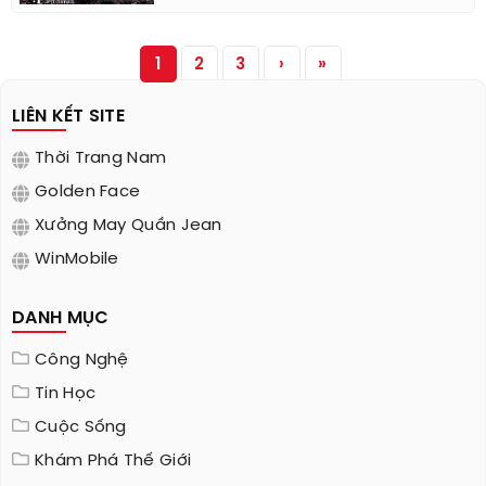
1
2
3
›
»
LIÊN KẾT SITE
Thời Trang Nam
Golden Face
Xưởng May Quần Jean
WinMobile
DANH MỤC
Công Nghệ
Tin Học
Cuộc Sống
Khám Phá Thế Giới