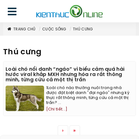
TRANG CHỦ
CUỘC SỐNG
THÚ CƯNG
Thú cưng
Loài chó nổi danh “ngáo” vì biểu cảm quá hài
hước viral khắp MXH nhưng hóa ra rất thông
minh, từng cứu cả một thị trấn
1Loài chó nào thường nuôi trong nhà
được đặt biệt danh "đại ngáo" nhưng kỳ
thực rất thông minh, từng cứu cả một thị
trấn? ...
[Chi tiết...]
›
»