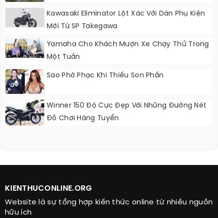
Kawasaki Eliminator Lột Xác Với Dàn Phụ Kiện
Mới Từ SP Takegawa
Yamaha Cho Khách Mượn Xe Chạy Thử Trong
Một Tuần
Sao Phờ Phạc Khi Thiếu Son Phấn
Winner 150 Độ Cực Đẹp Với Những Đường Nét
Đồ Chơi Hàng Tuyển
KIENTHUCONLINE.ORG
Website là sự tổng hợp kiến thức online từ nhiều nguồn
hữu ích