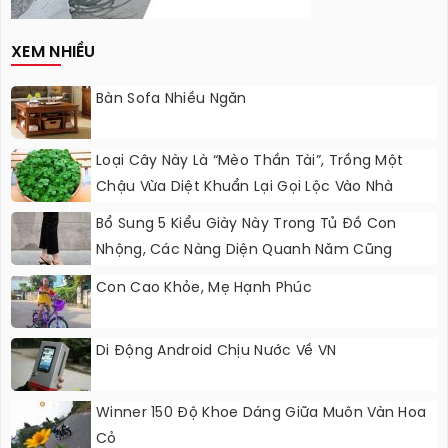
XEM NHIỀU
Bàn Sofa Nhiều Ngăn
Loại Cây Này Là “mèo Thần Tài”, Trồng Một
Chậu Vừa Diệt Khuẩn Lại Gọi Lộc Vào Nhà
Bổ Sung 5 Kiểu Giày Này Trong Tủ Đồ Con
Nhộng, Các Nàng Diện Quanh Năm Cũng
Không Lo Lỗi Thời
Con Cao Khỏe, Mẹ Hạnh Phúc
Di Động Android Chịu Nước Về VN
Winner 150 Độ Khoe Dáng Giữa Muôn Vàn Hoa
Cỏ