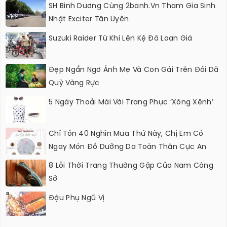
SH Bình Dương Cùng 2banh.vn Tham Gia Sinh
Nhật Exciter Tân Uyên
Suzuki Raider Từ Khi Lên Kệ Đã Loạn Giá
Đẹp Ngẩn Ngơ Ảnh Mẹ Và Con Gái Trên Đồi Dã
Quỳ Vàng Rực
5 Ngày Thoải Mái Với Trang Phục ‘xông Xênh’
Chỉ Tốn 40 Nghìn Mua Thứ Này, Chị Em Có
Ngay Món Đồ Dưỡng Da Toàn Thân Cực An
Toàn, Hiệu Quả
8 Lỗi Thời Trang Thường Gặp Của Nam Công
Sở
Đậu Phụ Ngũ Vị