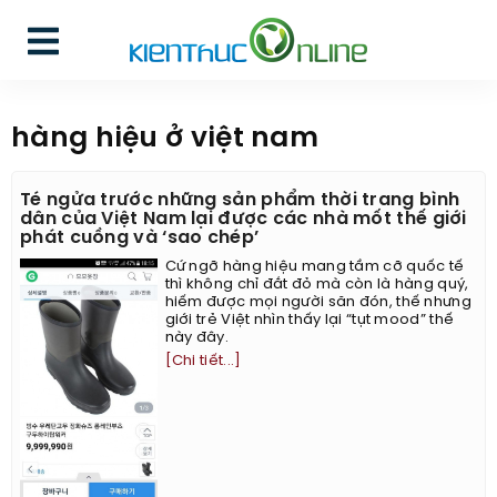
hàng hiệu ở việt nam
Té ngửa trước những sản phẩm thời trang bình
dân của Việt Nam lại được các nhà mốt thế giới
phát cuồng và ‘sao chép’
Cứ ngỡ hàng hiệu mang tầm cỡ quốc tế
thì không chỉ đắt đỏ mà còn là hàng quý,
hiếm được mọi người săn đón, thế nhưng
giới trẻ Việt nhìn thấy lại “tụt mood” thế
này đây.
[Chi tiết...]