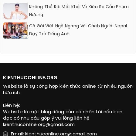
Không Thể Rời Mắt Khỏi Vẻ Kiêu Sa Của Phạm
Hương
Cô Gái Việt Ngỡ Ngàng Với Cách Người Nepal
Dạy Trẻ Tiếng Anh
KIENTHUCONLINE.ORG
Website là sự tổng hợp kiến thức online từ nhiều nguồn
hữu ích
Liên hệ:
Website là một blog riêng của cá nhân tôi nếu bạn
đọc có nhu cầu góp ý vui lòng liên hệ
kienthuconline.org@gmail.com
Email: kienthuconline.org@gmail.com