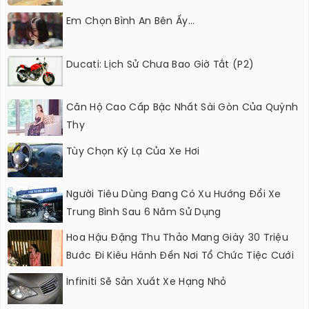
Em Chọn Bình An Bên Ấy...
Ducati: Lịch Sử Chưa Bao Giờ Tắt (P2)
Căn Hộ Cao Cấp Bậc Nhất Sài Gòn Của Quỳnh
Thy
Tùy Chọn Kỳ Lạ Của Xe Hơi
Người Tiêu Dùng Đang Có Xu Hướng Đổi Xe
Trung Bình Sau 6 Năm Sử Dụng
Hoa Hậu Đặng Thu Thảo Mang Giày 30 Triệu
Bước Đi Kiêu Hãnh Đến Nơi Tổ Chức Tiệc Cưới
Infiniti Sẽ Sản Xuất Xe Hạng Nhỏ