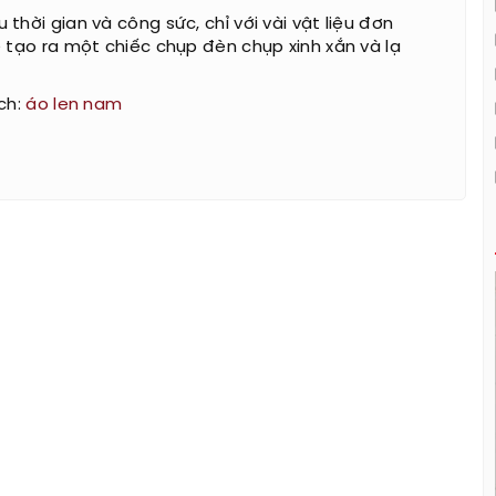
thời gian và công sức, chỉ với vài vật liệu đơn
ể tạo ra một chiếc chụp đèn chụp xinh xắn và lạ
ch:
áo len nam