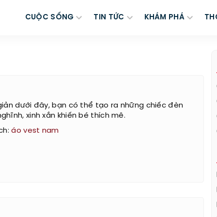
CUỘC SỐNG
TIN TỨC
KHÁM PHÁ
TH
giản dưới đây, bạn có thể tạo ra những chiếc đèn
ghĩnh, xinh xắn khiến bé thích mê.
ch:
áo vest nam