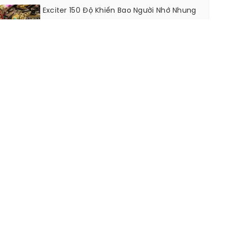
Exciter 150 Độ Khiến Bao Người Nhớ Nhung
Với Phong Cách Đầy Khác Biệt!
Nghề Giáo Viên Và Nỗi Tự Ti Về Làn Da Bị
Nám
Sưu Tập Mùa Đông Của Chanel
WEB HỮU ÍCH
Danhsachcuahang.com
Thông số sản phẩm