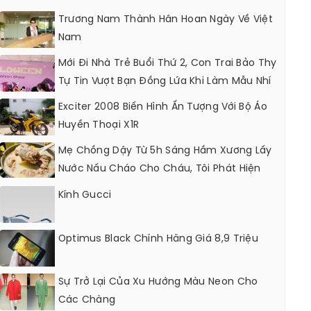
Trương Nam Thành Hân Hoan Ngày Về Việt
Nam
Mới Đi Nhà Trẻ Buổi Thứ 2, Con Trai Bảo Thy
Tự Tin Vượt Bạn Đồng Lứa Khi Làm Mẫu Nhí
Exciter 2008 Biến Hình Ấn Tượng Với Bộ Áo
Huyền Thoại X1R
Mẹ Chồng Dậy Từ 5h Sáng Hầm Xương Lấy
Nước Nấu Cháo Cho Cháu, Tôi Phát Hiện
Nên Đổ Ngay Vào Xô Rác Trước Mặt Bà
Kính Gucci
Optimus Black Chính Hãng Giá 8,9 Triệu
Sự Trở Lại Của Xu Hướng Màu Neon Cho
Các Chàng