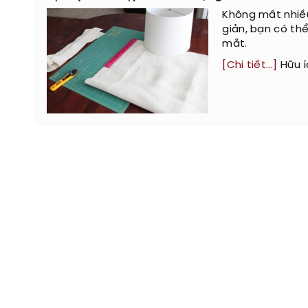
Không mất nhiều 
giản, bạn có th
mắt.
[Chi tiết...]
Hữu í