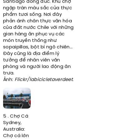
Santiago đông đúc. Khu chợ
ngập tràn màu sắc của thực
phẩm tươi sống. Nơi đây
phản ánh chân thực văn hóa
của đất nước Chile với những
gian hàng ăn phục vụ các
món truyền thống như
sopaipillas, bột bí ngô chiên...
Đây cũng là địa điểm lý
tưởng để nhân viên văn
phòng và người lao động ăn
trưa.
Ảnh:
Flickr/labicicletaverdeet
.
5 . Chợ Cá
Sydney,
Australia:
Chợ cá lớn