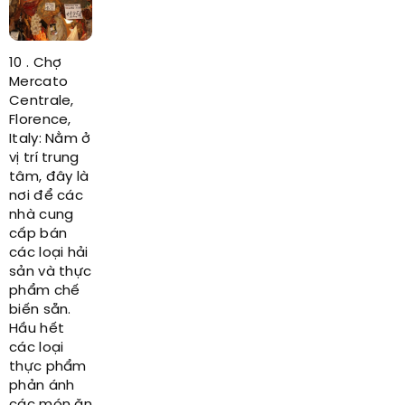
10 . Chợ
Mercato
Centrale,
Florence,
Italy: Nằm ở
vị trí trung
tâm, đây là
nơi để các
nhà cung
cấp bán
các loại hải
sản và thực
phẩm chế
biến sẵn.
Hầu hết
các loại
thực phẩm
phản ánh