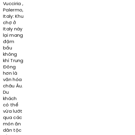
Vucciria ,
Palermo,
Italy: Khu
chợ ở
Italy này
lại mang
đậm
bầu
không
khí Trung
Đông
hơn là
văn hóa
châu Âu.
Du
khách
có thể
vừa lướt
qua các
món ăn
dân tộc