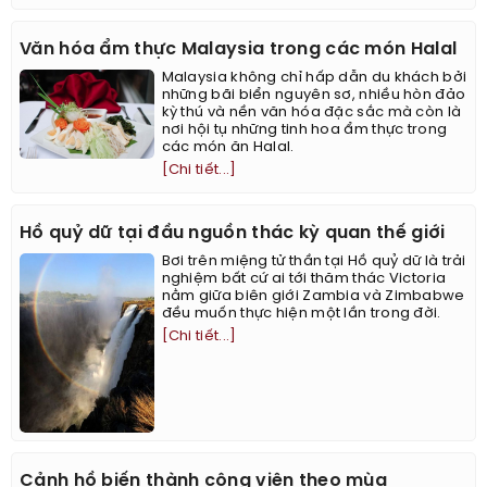
Văn hóa ẩm thực Malaysia trong các món Halal
Malaysia không chỉ hấp dẫn du khách bởi
những bãi biển nguyên sơ, nhiều hòn đảo
kỳ thú và nền văn hóa đặc sắc mà còn là
nơi hội tụ những tinh hoa ẩm thực trong
các món ăn Halal.
[Chi tiết...]
Hồ quỷ dữ tại đầu nguồn thác kỳ quan thế giới
Bơi trên miệng tử thần tại Hồ quỷ dữ là trải
nghiệm bất cứ ai tới thăm thác Victoria
nằm giữa biên giới Zambia và Zimbabwe
đều muốn thực hiện một lần trong đời.
[Chi tiết...]
Cảnh hồ biến thành công viên theo mùa