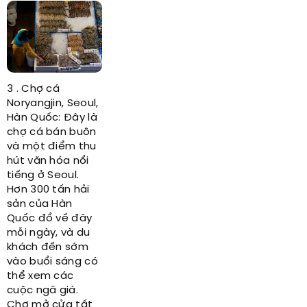
3 . Chợ cá
Noryangjin, Seoul,
Hàn Quốc: Đây là
chợ cá bán buôn
và một điểm thu
hút văn hóa nổi
tiếng ở Seoul.
Hơn 300 tấn hải
sản của Hàn
Quốc đổ về đây
mỗi ngày, và du
khách đến sớm
vào buổi sáng có
thể xem các
cuộc ngã giá.
Chợ mở cửa tất