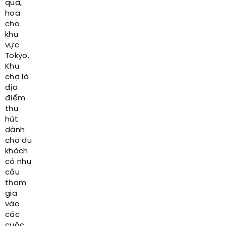
quả,
hoa
cho
khu
vực
Tokyo.
Khu
chợ là
địa
điểm
thu
hút
dành
cho du
khách
có nhu
cầu
tham
gia
vào
các
cuộc