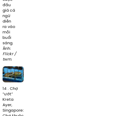
đấu
giá cá
ngừ
diễn
ra vào
mỗi
buổi
sáng.
Ảnh:
Flickr /
twm
.
14 . Chợ
“ướt”
Kreta
Ayer,
Singapore: