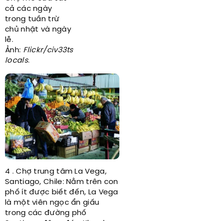
cả các ngày
trong tuần trừ
chủ nhật và ngày
lễ.
Ảnh:
Flickr/civ33ts
locals
.
4 . Chợ trung tâm La Vega,
Santiago, Chile: Nằm trên con
phố ít được biết đến, La Vega
là một viên ngọc ẩn giấu
trong các đường phố