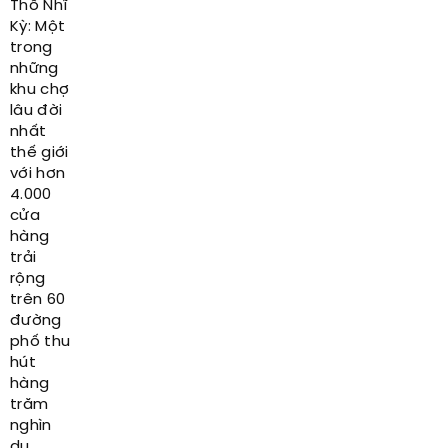
Thổ Nhĩ
Kỳ: Một
trong
những
khu chợ
lâu đời
nhất
thế giới
với hơn
4.000
cửa
hàng
trải
rộng
trên 60
đường
phố thu
hút
hàng
trăm
nghìn
du