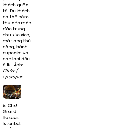
khách quốc
tế. Du khách
có thể nếm
thử các món
đặc trưng
như xúc xích,
mật ong thủ
công, bánh
cupcake và
các loại dầu
ô liu. Ảnh:
Flickr /
spersper
.
9. Chợ
Grand
Bazaar,
Istanbul,