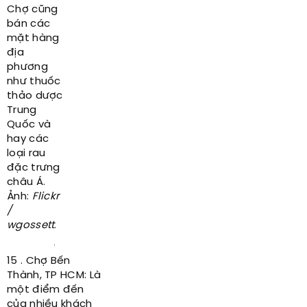
Chợ cũng
bán các
mặt hàng
địa
phương
như thuốc
thảo dược
Trung
Quốc và
hay các
loại rau
đặc trưng
châu Á.
Ảnh:
Flickr
/
wgossett
.
15 . Chợ Bến
Thành, TP HCM: Là
một điểm đến
của nhiều khách