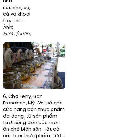
như
sashimi, sò,
cá và khoai
tây chiê...
Ảnh:
Flickr/sulin
.
6. Chợ Ferry, San
Francisco, Mỹ:
N
ơi có các
cửa hàng bán thực phẩm
đa dạng, từ sản phẩm
tươi sống đến các món
ăn chế biến sẵn. Tất cả
các loại thực phẩm được