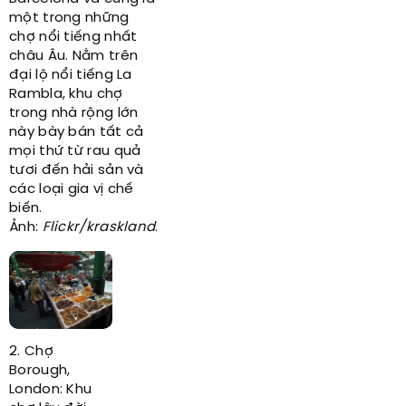
một trong những
chợ nổi tiếng nhất
châu Âu. Nằm trên
đại lộ nổi tiếng La
Rambla, khu chợ
trong nhà rộng lớn
này bày bán tất cả
mọi thứ từ rau quả
tươi đến hải sản và
các loại gia vị chế
biến.
Ảnh:
Flickr/kraskland
.
2. Chợ
Borough,
London: Khu