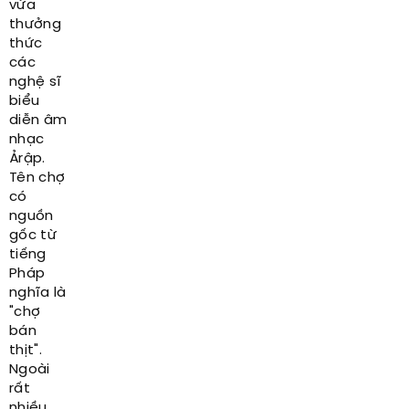
vừa
thưởng
thức
các
nghệ sĩ
biểu
diễn âm
nhạc
Ảrập.
Tên chợ
có
nguồn
gốc từ
tiếng
Pháp
nghĩa là
"chợ
bán
thịt".
Ngoài
rất
nhiều