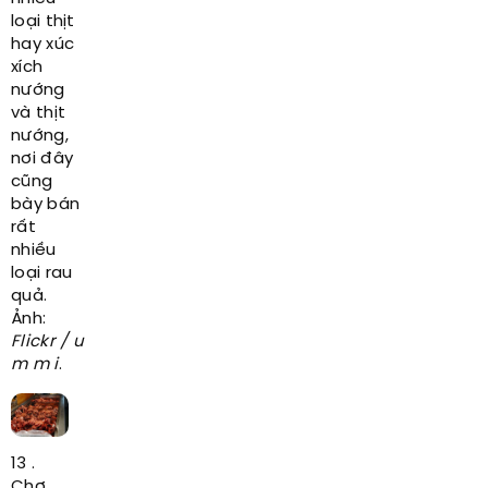
loại thịt
hay xúc
xích
nướng
và thịt
nướng,
nơi đây
cũng
bày bán
rất
nhiều
loại rau
quả.
Ảnh:
Flickr / u
m m i
.
13 .
Chợ