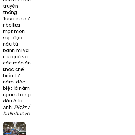
các món ăn
truyền
thống
Tuscan như
ribollita -
một món
súp đặc
nấu từ
bánh mì và
rau quả và
các món ăn
khác chế
biến từ
nấm, đặc
biệt là nấm
ngâm trong
dầu ô liu.
Ảnh:
Flickr /
bolinhanyc
.