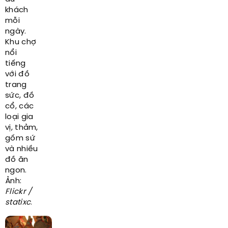
khách
mỗi
ngày.
Khu chợ
nổi
tiếng
với đồ
trang
sức, đồ
cổ, các
loại gia
vị, thảm,
gốm sứ
và nhiều
đồ ăn
ngon.
Ảnh:
Flickr /
statixc
.