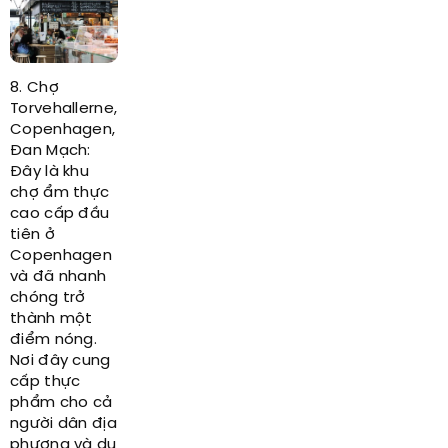
8. Chợ
Torvehallerne,
Copenhagen,
Đan Mạch:
Đây là khu
chợ ẩm thực
cao cấp đầu
tiên ở
Copenhagen
và đã nhanh
chóng trở
thành một
điểm nóng.
Nơi đây cung
cấp thực
phẩm cho cả
người dân địa
phương và du