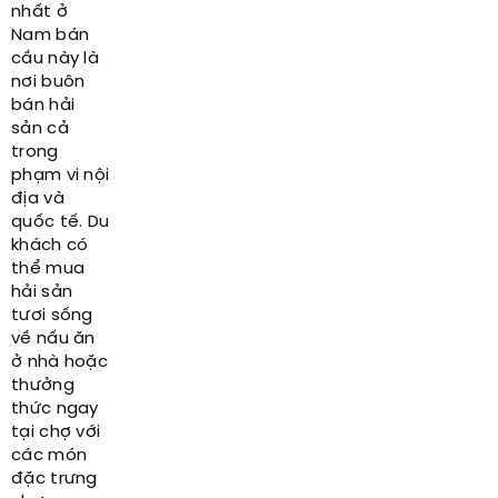
nhất ở
Nam bán
cầu này là
nơi buôn
bán hải
sản cả
trong
phạm vi nội
địa và
quốc tế. Du
khách có
thể mua
hải sản
tươi sống
về nấu ăn
ở nhà hoặc
thưởng
thức ngay
tại chợ với
các món
đặc trưng