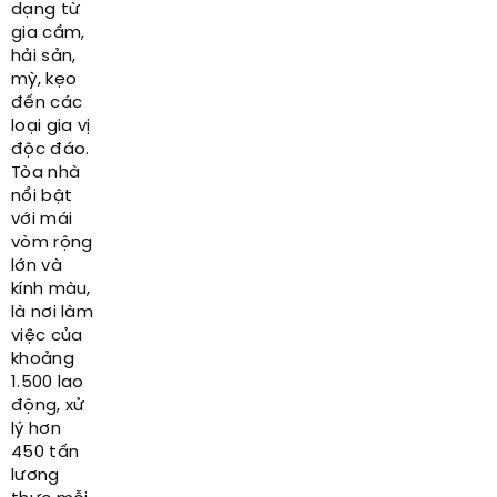
dạng từ
gia cầm,
hải sản,
mỳ, kẹo
đến các
loại gia vị
độc đáo.
Tòa nhà
nổi bật
với mái
vòm rộng
lớn và
kính màu,
là nơi làm
việc của
khoảng
1.500 lao
động, xử
lý hơn
450 tấn
lương