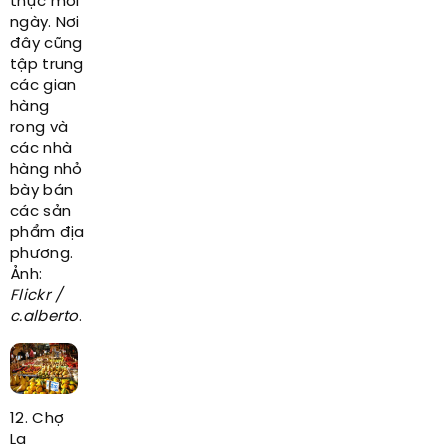
thực mỗi
ngày. Nơi
đây cũng
tập trung
các gian
hàng
rong và
các nhà
hàng nhỏ
bày bán
các sản
phẩm địa
phương.
Ảnh:
Flickr /
c.alberto
.
12. Chợ
La