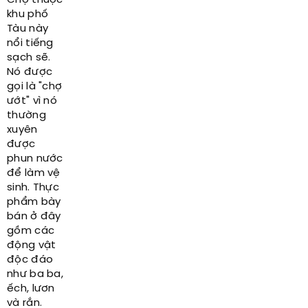
Chợ thuộc
khu phố
Tàu này
nổi tiếng
sạch sẽ.
Nó được
gọi là "chợ
ướt" vì nó
thường
xuyên
được
phun nước
để làm vệ
sinh. Thực
phẩm bày
bán ở đây
gồm các
động vật
độc đáo
như ba ba,
ếch, lươn
và rắn.