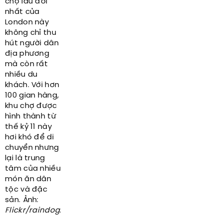
chợ lâu đời
nhất của
London này
không chỉ thu
hút người dân
địa phương
mà còn rất
nhiều du
khách. Với hơn
100 gian hàng,
khu chợ được
hình thành từ
thế kỷ 11 này
hơi khó để di
chuyển nhưng
lại là trung
tâm của nhiều
món ăn dân
tộc và đặc
sản. Ảnh:
Flickr/raindog
.