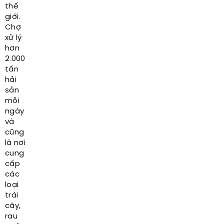
thế
giới.
Chợ
xử lý
hơn
2.000
tấn
hải
sản
mỗi
ngày
và
cũng
là nơi
cung
cấp
các
loại
trái
cây,
rau