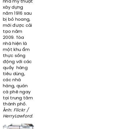
nhà mỹ thuật
xây dựng
năm 1916 sau
bị bỏ hoang,
mới được cải
tạo năm
2009. Tòa
nhà hiện là
một khu ẩm
thực sống
động với các
quầy hàng
tiêu dùng,
các nhà
hàng, quán
cà phê ngay
tại trung tâm
thành phố.
Ảnh:
Flickr /
HerryLawford
.