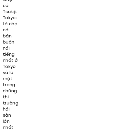
cá
Tsukiji,
Tokyo:
Là chợ
cá
bán
buôn
nổi
tiếng
nhất ở
Tokyo
và là
một
trong
những
thị
trường
hải
sản
lớn
nhất