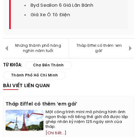
Byd Sealion 6 Giá Lăn Bánh
Giá Xe Ô Tô Điện
Những thành phố hàng
Tháp Eiffel có thêm ‘em
nghìn năm tuổi
gái’
TỪ KHÓA:
Chợ Bến Thành
Thành Phố Hồ Chí Minh
BÀI VIẾT LIÊN QUAN
Tháp Eiffel có thêm ‘em gái’
Một công trình mini mô phỏng hình ảnh
ngọn tháp nổi tiếng thế giới đã được lắp
ghép nhân kỷ niệm 125 ngày sinh của
tháp.
[Chi tiết...]