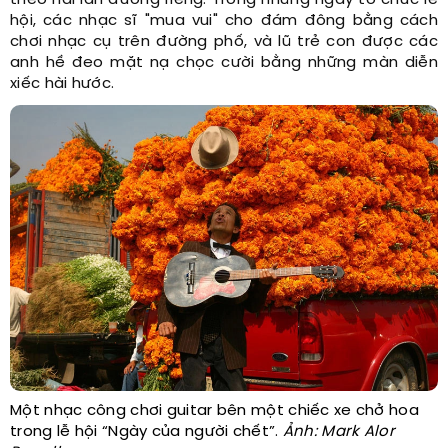
theo hai làn đường riêng. Trong những ngày tổ chức lễ
hội, các nhạc sĩ "mua vui" cho đám đông bằng cách
chơi nhạc cụ trên đường phố, và lũ trẻ con được các
anh hề đeo mặt nạ chọc cười bằng những màn diễn
xiếc hài hước.
Một nhạc công chơi guitar bên một chiếc xe chở hoa
trong lễ hội “Ngày của người chết”.
Ảnh: Mark Alor