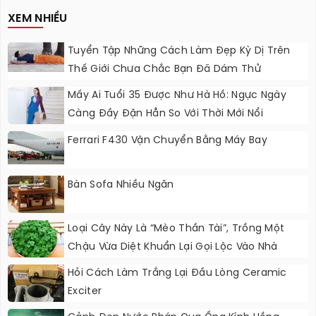
XEM NHIỀU
Tuyển Tập Những Cách Làm Đẹp Kỳ Dị Trên
Thế Giới Chưa Chắc Bạn Đã Dám Thử
Mấy Ai Tuổi 35 Được Như Hà Hồ: Ngực Ngày
Càng Đầy Đặn Hẳn So Với Thời Mới Nổi
Ferrari F430 Vận Chuyển Bằng Máy Bay
Bàn Sofa Nhiều Ngăn
Loại Cây Này Là “mèo Thần Tài”, Trồng Một
Chậu Vừa Diệt Khuẩn Lại Gọi Lộc Vào Nhà
Hỏi Cách Làm Trắng Lại Đầu Lòng Ceramic
Exciter