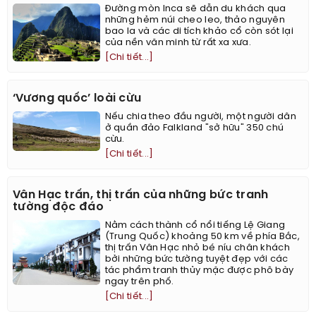
Đường mòn Inca sẽ dẫn du khách qua
những hẻm núi cheo leo, thảo nguyên
bao la và các di tích khảo cổ còn sót lại
của nền văn minh từ rất xa xưa.
[Chi tiết...]
‘Vương quốc’ loài cừu
Nếu chia theo đầu người, một người dân
ở quần đảo Falkland "sở hữu" 350 chú
cừu.
[Chi tiết...]
Vân Hạc trấn, thị trấn của những bức tranh
tường độc đáo
Nằm cách thành cổ nổi tiếng Lệ Giang
(Trung Quốc) khoảng 50 km về phía Bắc,
thị trấn Vân Hạc nhỏ bé níu chân khách
bởi những bức tường tuyệt đẹp với các
tác phẩm tranh thủy mặc được phô bày
ngay trên phố.
[Chi tiết...]