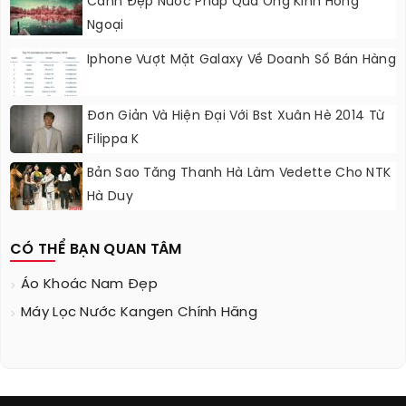
Cảnh Đẹp Nước Pháp Qua Ống Kính Hồng
Ngoại
Iphone Vượt Mặt Galaxy Về Doanh Số Bán Hàng
Đơn Giản Và Hiện Đại Với Bst Xuân Hè 2014 Từ
Filippa K
Bản Sao Tăng Thanh Hà Làm Vedette Cho NTK
Hà Duy
CÓ THỂ BẠN QUAN TÂM
Áo Khoác Nam Đẹp
Máy Lọc Nước Kangen Chính Hãng