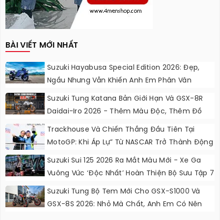
BÀI VIẾT MỚI NHẤT
Suzuki Hayabusa Special Edition 2026: Đẹp,
Ngầu Nhưng Vẫn Khiến Anh Em Phân Vân
Suzuki Tung Katana Bản Giới Hạn Và GSX-8R
Daidai-Iro 2026 - Thêm Màu Độc, Thêm Đồ
Chơi, Thêm Cá Tính
Trackhouse Và Chiến Thắng Đầu Tiên Tại
MotoGP: Khi Áp Lự” Từ NASCAR Trở Thành Động
Lực Ngọt Ngào
Suzuki Sui 125 2026 Ra Mắt Màu Mới - Xe Ga
Vuông Vức ‘độc Nhất’ Hoàn Thiện Bộ Sưu Tập 7
Sắc Cầu Vồng
Suzuki Tung Bộ Tem Mới Cho GSX-S1000 Và
GSX-8S 2026: Nhỏ Mà Chất, Anh Em Có Nên
Nâng Cấp?