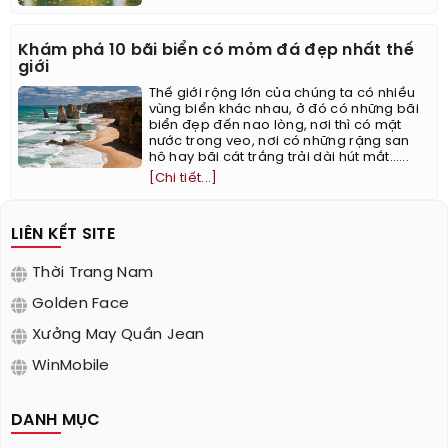
Khám phá 10 bãi biển có mỏm đá đẹp nhất thế
giới
Thế giới rộng lớn của chúng ta có nhiều
vùng biển khác nhau, ở đó có những bãi
biển đẹp đến nao lòng, nơi thì có mặt
nước trong veo, nơi có những rặng san
hô hay bãi cát trắng trải dài hút mắt…...
[Chi tiết...]
LIÊN KẾT SITE
Thời Trang Nam
Golden Face
Xưởng May Quần Jean
WinMobile
DANH MỤC