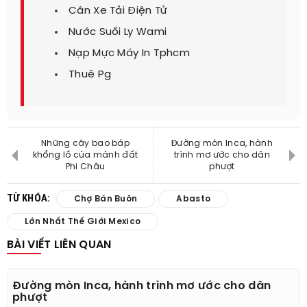
Cân Xe Tải Điện Tử
Nước Suối Ly Wami
Nạp Mực Máy In Tphcm
Thuê Pg
Những cây bao báp
Đường mòn Inca, hành
khổng lồ của mảnh đất
trình mơ ước cho dân
Phi Châu
phượt
TỪ KHÓA:
Chợ Bán Buôn
Abasto
Lớn Nhất Thế Giới Mexico
BÀI VIẾT LIÊN QUAN
Đường mòn Inca, hành trình mơ ước cho dân
phượt