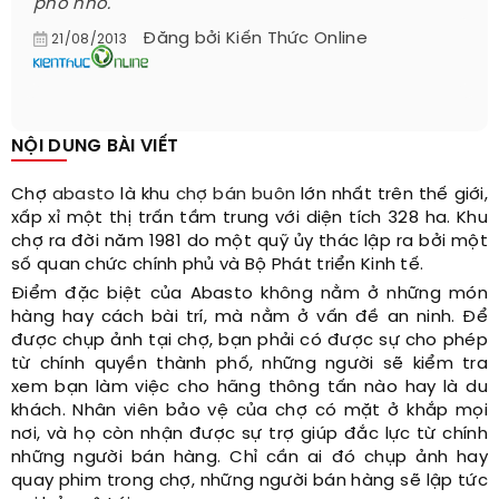
phố nhỏ.
Đăng bởi
Kiến Thức Online
21/08/2013
NỘI DUNG BÀI VIẾT
Chợ
abasto
là khu
chợ bán buôn
lớn nhất trên thế giới,
xấp xỉ một thị trấn tầm trung với diện tích 328 ha.
Khu
chợ ra đời năm 1981 do một quỹ ủy thác lập ra bởi một
số quan chức chính phủ và Bộ Phát triển Kinh tế.
Điểm đặc biệt của Abasto không nằm ở những món
hàng hay cách bài trí, mà nằm ở vấn đề an ninh. Để
được chụp ảnh tại chợ, bạn phải có được sự cho phép
từ chính quyền thành phố, những người sẽ kiểm tra
xem bạn làm việc cho hãng thông tấn nào hay là du
khách. Nhân viên bảo vệ của chợ có mặt ở khắp mọi
nơi, và họ còn nhận được sự trợ giúp đắc lực từ chính
những người bán hàng. Chỉ cần ai đó chụp ảnh hay
quay phim trong chợ, những người bán hàng sẽ lập tức