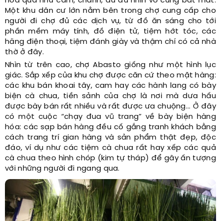
hoa quả như cam, chanh, đu đủ nhìn vô cùng bắt mắt.
Một khu dân cư lớn nằm bên trong chợ cung cấp cho
người đi chợ đủ các dịch vụ, từ đồ ăn sáng cho tới
phần mềm máy tính, đồ điện tử, tiệm hớt tóc, các
hãng điện thoại, tiệm đánh giày và thậm chí có cả nhà
thờ ở đây.
Nhìn từ trên cao, chợ Abasto giống như một hình lục
giác. Sắp xếp của khu chợ được căn cứ theo mặt hàng:
các khu bán khoai tây, cam hay các hành lang có bày
biện cà chua, tiền sảnh của chợ là nơi mà dưa hấu
được bày bán rất nhiều và rất được ưa chuộng... Ở đây
có một cuộc “chạy đua vũ trang” về bày biện hàng
hóa: các sạp bán hàng đều cố gắng tranh khách bằng
cách trang trí gian hàng và sản phẩm thật đẹp, độc
đáo, ví dụ như các tiệm cà chua rất hay xếp các quả
cà chua theo hình chóp (kim tự tháp) để gây ấn tượng
với những người đi ngang qua.