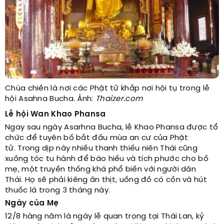
Chùa chiền là nơi các Phật tử khắp nơi hội tụ trong lễ
hội Asahna Bucha. Ảnh:
Thaizer.com
Lễ hội Wan Khao Phansa
Ngay sau ngày Asarhna Bucha, lễ Khao Phansa được tổ
chức để tuyên bố bắt đầu mùa an cư của Phật
tử. Trong dịp này nhiều thanh thiếu niên Thái cũng
xuống tóc tu hành để báo hiếu và tích phước cho bố
mẹ, một truyền thống khá phổ biến với người dân
Thái.
Họ sẽ phải kiêng ăn thịt, uống đồ có cồn và hút
thuốc lá trong 3 tháng này.
Ngày của Mẹ
12/8 hàng năm là ngày lễ quan trọng tại Thái Lan, kỷ