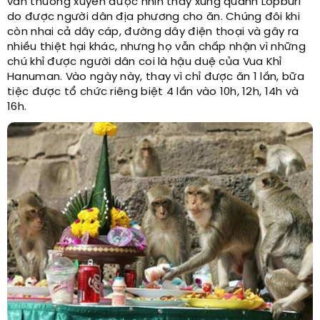
vẫn thường xuyên được nhìn thấy xung quanh Lopburi
do được người dân địa phương cho ăn. Chúng đôi khi
còn nhai cả dây cáp, đường dây điện thoại và gây ra
nhiều thiệt hại khác, nhưng họ vẫn chấp nhận vì những
chú khỉ được người dân coi là hậu duệ của Vua Khỉ
Hanuman. Vào ngày này, thay vì chỉ được ăn 1 lần, bữa
tiệc được tổ chức riêng biệt 4 lần vào 10h, 12h, 14h và
16h.