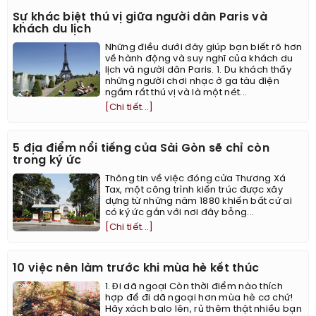
Sự khác biệt thú vị giữa người dân Paris và
khách du lịch
Những điều dưới đây giúp bạn biết rõ hơn
về hành động và suy nghĩ của khách du
lịch và người dân Paris. 1. Du khách thấy
những người chơi nhạc ở ga tàu điện
ngầm rất thú vị và là một nét...
[Chi tiết...]
5 địa điểm nổi tiếng của Sài Gòn sẽ chỉ còn
trong ký ức
Thông tin về việc đóng cửa Thương Xá
Tax, một công trình kiến trúc được xây
dựng từ những năm 1880 khiến bất cứ ai
có ký ức gắn với nơi đây bỗng...
[Chi tiết...]
10 việc nên làm trước khi mùa hè kết thúc
1. Đi dã ngoại Còn thời điểm nào thích
hợp để đi dã ngoại hơn mùa hè cơ chứ!
Hãy xách balo lên, rủ thêm thật nhiều bạn