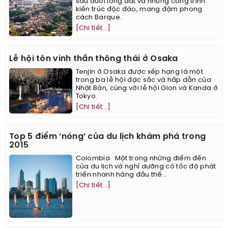
sâu dưới lòng đất và những công trình
kiến trúc độc đáo, mang đậm phong
cách Barque.
[Chi tiết...]
Lễ hội tôn vinh thần thông thái ở Osaka
Tenjin ở Osaka được xếp hạng là một
trong ba lễ hội đặc sắc và hấp dẫn của
Nhật Bản, cùng với lễ hội Gion và Kanda ở
Tokyo.
[Chi tiết...]
Top 5 điểm ‘nóng’ của du lịch khám phá trong
2015
Colombia Một trong những điểm đến
của du lịch và nghỉ dưỡng có tốc độ phát
triển nhanh hàng đầu thế...
[Chi tiết...]