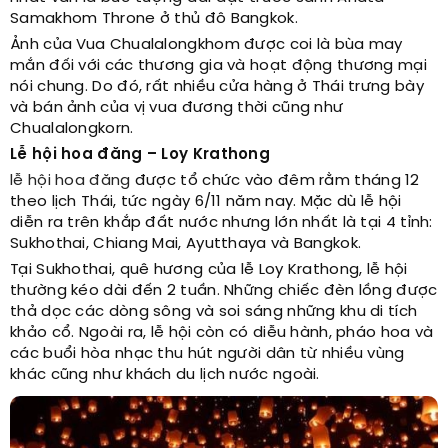
Samakhom Throne ở thủ đô Bangkok.
Ảnh của Vua Chualalongkhom được coi là bùa may
mắn đối với các thương gia và hoạt động thương mại
nói chung. Do đó, rất nhiều cửa hàng ở Thái trưng bày
và bán ảnh của vị vua đương thời cũng như
Chualalongkorn.
Lễ hội hoa đăng – Loy Krathong
lễ hội hoa đăng
được tổ chức vào đêm rằm tháng 12
theo lịch Thái, tức ngày 6/11 năm nay. Mặc dù lễ hội
diễn ra trên khắp đất nước nhưng lớn nhất là tại 4 tỉnh:
Sukhothai, Chiang Mai, Ayutthaya và Bangkok.
Tại Sukhothai, quê hương của lễ Loy Krathong, lễ hội
thường kéo dài đến 2 tuần. Những chiếc đèn lồng được
thả dọc các dòng sông và soi sáng những khu di tích
khảo cổ. Ngoài ra, lễ hội còn có diễu hành, pháo hoa và
các buổi hòa nhạc thu hút người dân từ nhiều vùng
khác cũng như khách du lịch nước ngoài.