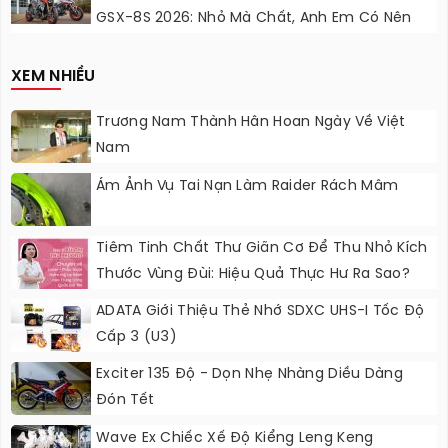
GSX-8S 2026: Nhỏ Mà Chất, Anh Em Có Nên
Nâng Cấp?
XEM NHIỀU
Trương Nam Thành Hân Hoan Ngày Về Việt
Nam
Ám Ảnh Vụ Tai Nạn Làm Raider Rách Mâm
Tiêm Tinh Chất Thư Giãn Cơ Để Thu Nhỏ Kích
Thước Vùng Đùi: Hiệu Quả Thực Hư Ra Sao?
ADATA Giới Thiệu Thẻ Nhớ SDXC UHS-I Tốc Độ
Cấp 3 (U3)
Exciter 135 Độ - Dọn Nhẹ Nhàng Diều Dàng
Đón Tết
Wave Ex Chiếc Xế Độ Kiểng Leng Keng