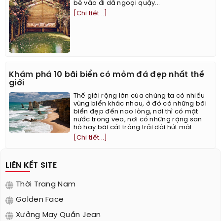
bè vào đi dã ngoại quậy...
[Chi tiết...]
Khám phá 10 bãi biển có mỏm đá đẹp nhất thế
giới
Thế giới rộng lớn của chúng ta có nhiều
vùng biển khác nhau, ở đó có những bãi
biển đẹp đến nao lòng, nơi thì có mặt
nước trong veo, nơi có những rặng san
hô hay bãi cát trắng trải dài hút mắt…...
[Chi tiết...]
LIÊN KẾT SITE
Thời Trang Nam
Golden Face
Xưởng May Quần Jean