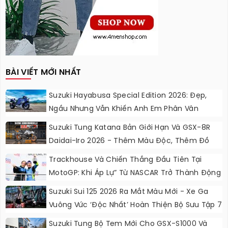
BÀI VIẾT MỚI NHẤT
Suzuki Hayabusa Special Edition 2026: Đẹp,
Ngầu Nhưng Vẫn Khiến Anh Em Phân Vân
Suzuki Tung Katana Bản Giới Hạn Và GSX-8R
Daidai-Iro 2026 - Thêm Màu Độc, Thêm Đồ
Chơi, Thêm Cá Tính
Trackhouse Và Chiến Thắng Đầu Tiên Tại
MotoGP: Khi Áp Lự” Từ NASCAR Trở Thành Động
Lực Ngọt Ngào
Suzuki Sui 125 2026 Ra Mắt Màu Mới - Xe Ga
Vuông Vức ‘độc Nhất’ Hoàn Thiện Bộ Sưu Tập 7
Sắc Cầu Vồng
Suzuki Tung Bộ Tem Mới Cho GSX-S1000 Và