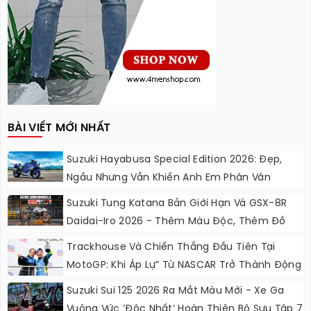
BÀI VIẾT MỚI NHẤT
Suzuki Hayabusa Special Edition 2026: Đẹp,
Ngầu Nhưng Vẫn Khiến Anh Em Phân Vân
Suzuki Tung Katana Bản Giới Hạn Và GSX-8R
Daidai-Iro 2026 - Thêm Màu Độc, Thêm Đồ
Chơi, Thêm Cá Tính
Trackhouse Và Chiến Thắng Đầu Tiên Tại
MotoGP: Khi Áp Lự” Từ NASCAR Trở Thành Động
Lực Ngọt Ngào
Suzuki Sui 125 2026 Ra Mắt Màu Mới - Xe Ga
Vuông Vức ‘độc Nhất’ Hoàn Thiện Bộ Sưu Tập 7