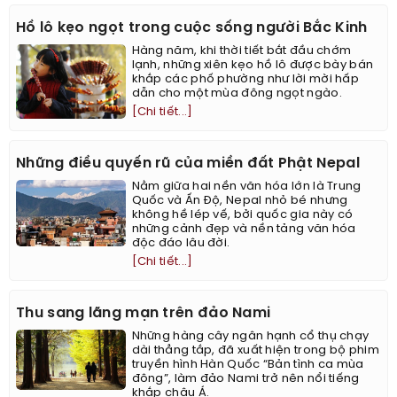
Hồ lô kẹo ngọt trong cuộc sống người Bắc Kinh
Hàng năm, khi thời tiết bắt đầu chớm
lạnh, những xiên kẹo hồ lô được bày bán
khắp các phố phường như lời mời hấp
dẫn cho một mùa đông ngọt ngào.
[Chi tiết...]
Những điều quyến rũ của miền đất Phật Nepal
Nằm giữa hai nền văn hóa lớn là Trung
Quốc và Ấn Độ, Nepal nhỏ bé nhưng
không hề lép vế, bởi quốc gia này có
những cảnh đẹp và nền tảng văn hóa
độc đáo lâu đời.
[Chi tiết...]
Thu sang lãng mạn trên đảo Nami
Những hàng cây ngân hạnh cổ thụ chạy
dài thẳng tắp, đã xuất hiện trong bộ phim
truyền hình Hàn Quốc “Bản tình ca mùa
đông”, làm đảo Nami trở nên nổi tiếng
khắp châu Á.