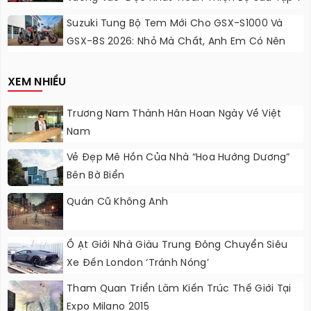
Sắc Cầu Vồng
Suzuki Tung Bộ Tem Mới Cho GSX-S1000 Và
GSX-8S 2026: Nhỏ Mà Chất, Anh Em Có Nên
Nâng Cấp?
XEM NHIỀU
Trương Nam Thành Hân Hoan Ngày Về Việt
Nam
Vẻ Đẹp Mê Hồn Của Nhà “hoa Hướng Dương”
Bên Bờ Biển
Quán Cũ Không Anh
Ồ Ạt Giới Nhà Giàu Trung Đông Chuyển Siêu
Xe Đến London ‘tránh Nóng’
Tham Quan Triển Lãm Kiến Trúc Thế Giới Tại
Expo Milano 2015