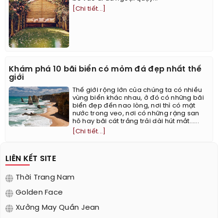
[Chi tiết...]
Khám phá 10 bãi biển có mỏm đá đẹp nhất thế
giới
Thế giới rộng lớn của chúng ta có nhiều
vùng biển khác nhau, ở đó có những bãi
biển đẹp đến nao lòng, nơi thì có mặt
nước trong veo, nơi có những rặng san
hô hay bãi cát trắng trải dài hút mắt…...
[Chi tiết...]
LIÊN KẾT SITE
Thời Trang Nam
Golden Face
Xưởng May Quần Jean