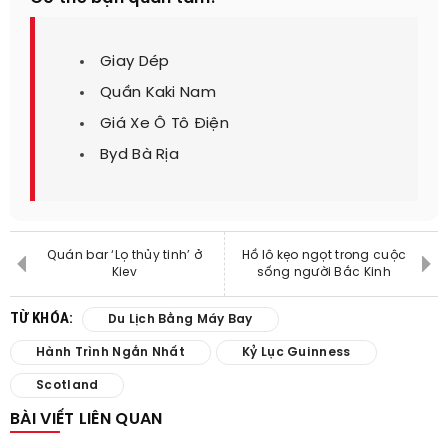
Giay Dép
Quần Kaki Nam
Giá Xe Ô Tô Điện
Byd Bà Rịa
Quán bar ‘Lọ thủy tinh’ ở
Hồ lô kẹo ngọt trong cuộc
Kiev
sống người Bắc Kinh
TỪ KHÓA:
Du Lịch Bằng Máy Bay
Hành Trình Ngắn Nhất
Kỷ Lục Guinness
Scotland
BÀI VIẾT LIÊN QUAN