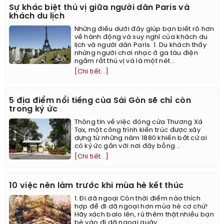
Sự khác biệt thú vị giữa người dân Paris và
khách du lịch
Những điều dưới đây giúp bạn biết rõ hơn
về hành động và suy nghĩ của khách du
lịch và người dân Paris. 1. Du khách thấy
những người chơi nhạc ở ga tàu điện
ngầm rất thú vị và là một nét...
[Chi tiết...]
5 địa điểm nổi tiếng của Sài Gòn sẽ chỉ còn
trong ký ức
Thông tin về việc đóng cửa Thương Xá
Tax, một công trình kiến trúc được xây
dựng từ những năm 1880 khiến bất cứ ai
có ký ức gắn với nơi đây bỗng...
[Chi tiết...]
10 việc nên làm trước khi mùa hè kết thúc
1. Đi dã ngoại Còn thời điểm nào thích
hợp để đi dã ngoại hơn mùa hè cơ chứ!
Hãy xách balo lên, rủ thêm thật nhiều bạn
bè vào đi dã ngoại quậy...