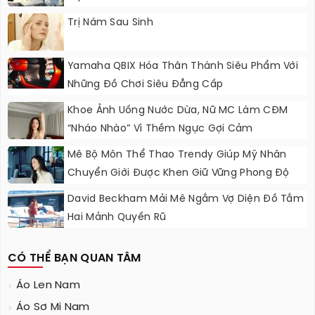
Trị Nám Sau Sinh
Yamaha QBIX Hóa Thân Thành Siêu Phẩm Với
Những Đồ Chơi Siêu Đẳng Cấp
Khoe Ảnh Uống Nước Dừa, Nữ MC Làm CĐM
“nháo Nhào” Vì Thềm Ngực Gợi Cảm
Mê Bộ Môn Thể Thao Trendy Giúp Mỹ Nhân
Chuyển Giới Được Khen Giữ Vững Phong Độ
Nhan Sắc
David Beckham Mải Mê Ngắm Vợ Diện Đồ Tắm
Hai Mảnh Quyến Rũ
CÓ THỂ BẠN QUAN TÂM
Áo Len Nam
Áo Sơ Mi Nam