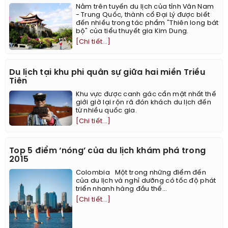
Nằm trên tuyến du lịch của tỉnh Vân Nam
- Trung Quốc, thành cổ Đại Lý được biết
đến nhiều trong tác phẩm "Thiên long bát
bộ" của tiểu thuyết gia Kim Dung.
[Chi tiết...]
Du lịch tại khu phi quân sự giữa hai miền Triều
Tiên
Khu vực được canh gác cẩn mật nhất thế
giới giờ lại rộn rã đón khách du lịch đến
từ nhiều quốc gia.
[Chi tiết...]
Top 5 điểm ‘nóng’ của du lịch khám phá trong
2015
Colombia Một trong những điểm đến
của du lịch và nghỉ dưỡng có tốc độ phát
triển nhanh hàng đầu thế...
[Chi tiết...]