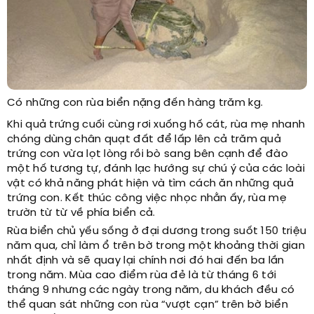
Có những con rùa biển nặng đến hàng trăm kg.
Khi quả trứng cuối cùng rơi xuống hố cát, rùa mẹ nhanh
chóng dùng chân quạt đất để lấp lên cả trăm quả
trứng con vừa lọt lòng rồi bò sang bên cạnh để đào
một hố tương tự, đánh lạc hướng sự chú ý của các loài
vật có khả năng phát hiện và tìm cách ăn những quả
trứng con. Kết thúc công việc nhọc nhằn ấy, rùa mẹ
trườn từ từ về phía biển cả.
Rùa biển chủ yếu sống ở đại dương trong suốt 150 triệu
năm qua, chỉ làm ổ trên bờ trong một khoảng thời gian
nhất định và sẽ quay lại chính nơi đó hai đến ba lần
trong năm. Mùa cao điểm rùa đẻ là từ tháng 6 tới
tháng 9 nhưng các ngày trong năm, du khách đều có
thể quan sát những con rùa “vượt cạn” trên bờ biển