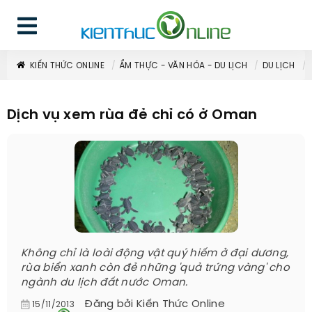
KIẾN THỨC ONLINE
ẨM THỰC - VĂN HÓA - DU LỊCH
DU LỊCH
Dịch vụ xem rùa đẻ chỉ có ở Oman
Không chỉ là loài động vật quý hiếm ở đại dương,
rùa biển xanh còn đẻ những 'quả trứng vàng' cho
ngành du lịch đất nước Oman.
Đăng bởi
Kiến Thức Online
15/11/2013