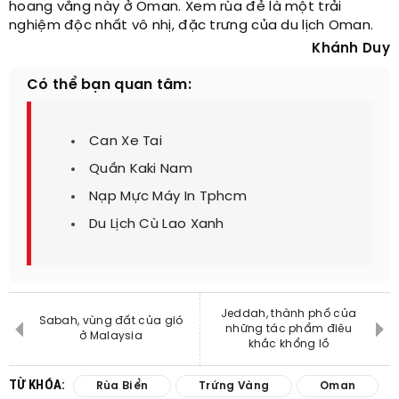
hoang vắng này ở Oman. Xem rùa đẻ là một trải
nghiệm độc nhất vô nhị, đặc trưng của du lịch Oman.
Khánh Duy
Có thể bạn quan tâm:
Can Xe Tai
Quần Kaki Nam
Nạp Mực Máy In Tphcm
Du Lịch Cù Lao Xanh
Jeddah, thành phố của
Sabah, vùng đất của gió
những tác phẩm điêu
ở Malaysia
khắc khổng lồ
TỪ KHÓA:
Rùa Biển
Trứng Vàng
Oman