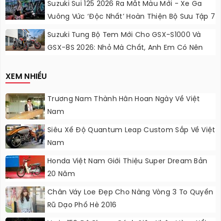
Suzuki Sui 125 2026 Ra Mắt Màu Mới - Xe Ga
Vuông Vức ‘độc Nhất’ Hoàn Thiện Bộ Sưu Tập 7
Sắc Cầu Vồng
Suzuki Tung Bộ Tem Mới Cho GSX-S1000 Và
GSX-8S 2026: Nhỏ Mà Chất, Anh Em Có Nên
Nâng Cấp?
XEM NHIỀU
Trương Nam Thành Hân Hoan Ngày Về Việt
Nam
Siêu Xế Độ Quantum Leap Custom Sắp Về Việt
Nam
Honda Việt Nam Giới Thiệu Super Dream Bản
20 Năm
Chân Váy Loe Đẹp Cho Nàng Vòng 3 To Quyến
Rũ Dạo Phố Hè 2016