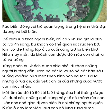
Rùa biển đóng vai trò quan trọng trong hệ sinh thái đại
dương và bãi biển.
Để xem rùa thật ngoài biển, chỉ có 2 khung giờ là 20h
tối và 4h sáng. Du khách có thể quan sát rùa lên bờ,
làm tổ, đẻ trứng, lấp ổ và cuối cùng trở lại biển khơi.
Nếu may mắn, du khách còn được đón rùa con chui ra
từ vỏ trứng.
Từng đoàn du khách được chia nhỏ, đi theo những
người hướng dẫn. Trên bờ cát là vô số hố cát hằn sâu
xuống khoảng nửa mét theo hình nón ngược. Đó là
những ổ rùa đẻ, dấu vết còn lại của những cuộc vượt
cạn nhọc nhằn.
Mỗi lần rùa đẻ từ 60 tới 140 trứng. Sau hai tháng được
vùi dưới cát, những quả trứng này sẽ nở thành rùa con.
Căn nhà nhỏ giản dị ven biển là nơi những người quản
lý rùa ở đây làm việc. Rùa con bò lung tung được