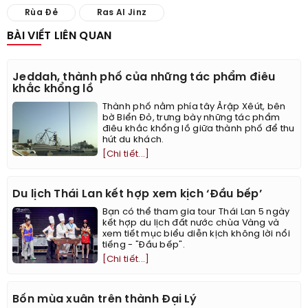
Rùa Đẻ
Ras Al Jinz
BÀI VIẾT LIÊN QUAN
Jeddah, thành phố của những tác phẩm điêu
khắc khổng lồ
Thành phố nằm phía tây Ảrập Xêút, bên
bờ Biển Đỏ, trưng bày những tác phẩm
điêu khắc khổng lồ giữa thành phố để thu
hút du khách.
[Chi tiết...]
Du lịch Thái Lan kết hợp xem kịch ‘Đầu bếp’
Bạn có thể tham gia tour Thái Lan 5 ngày
kết hợp du lịch đất nước chùa Vàng và
xem tiết mục biểu diễn kịch không lời nổi
tiếng - "Đầu bếp".
[Chi tiết...]
Bốn mùa xuân trên thành Đại Lý