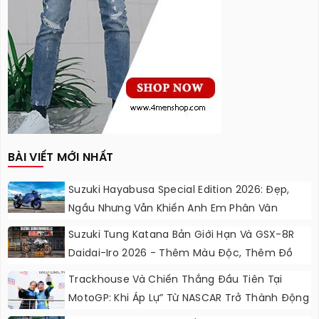
BÀI VIẾT MỚI NHẤT
Suzuki Hayabusa Special Edition 2026: Đẹp,
Ngầu Nhưng Vẫn Khiến Anh Em Phân Vân
Suzuki Tung Katana Bản Giới Hạn Và GSX-8R
Daidai-Iro 2026 - Thêm Màu Độc, Thêm Đồ
Chơi, Thêm Cá Tính
Trackhouse Và Chiến Thắng Đầu Tiên Tại
MotoGP: Khi Áp Lự” Từ NASCAR Trở Thành Động
Lực Ngọt Ngào