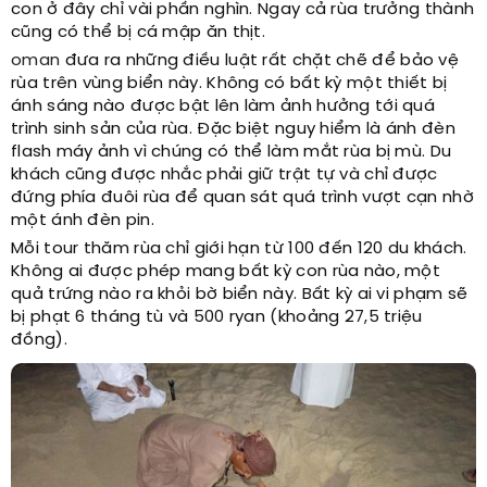
con ở đây chỉ vài phần nghìn. Ngay cả rùa trưởng thành
cũng có thể bị cá mập ăn thịt.
oman
đưa ra những điều luật rất chặt chẽ để bảo vệ
rùa trên vùng biển này. Không có bất kỳ một thiết bị
ánh sáng nào được bật lên làm ảnh hưởng tới quá
trình sinh sản của rùa. Đặc biệt nguy hiểm là ánh đèn
flash máy ảnh vì chúng có thể làm mắt rùa bị mù. Du
khách cũng được nhắc phải giữ trật tự và chỉ được
đứng phía đuôi rùa để quan sát quá trình vượt cạn nhờ
một ánh đèn pin.
Mỗi tour thăm rùa chỉ giới hạn từ 100 đến 120 du khách.
Không ai được phép mang bất kỳ con rùa nào, một
quả trứng nào ra khỏi bờ biển này. Bất kỳ ai vi phạm sẽ
bị phạt 6 tháng tù và 500 ryan (khoảng 27,5 triệu
đồng).