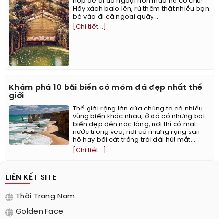
hợp để đi dã ngoại hơn mùa hè cơ chứ!
Hãy xách balo lên, rủ thêm thật nhiều bạn
bè vào đi dã ngoại quậy...
[Chi tiết...]
Khám phá 10 bãi biển có mỏm đá đẹp nhất thế
giới
Thế giới rộng lớn của chúng ta có nhiều
vùng biển khác nhau, ở đó có những bãi
biển đẹp đến nao lòng, nơi thì có mặt
nước trong veo, nơi có những rặng san
hô hay bãi cát trắng trải dài hút mắt…...
[Chi tiết...]
LIÊN KẾT SITE
Thời Trang Nam
Golden Face