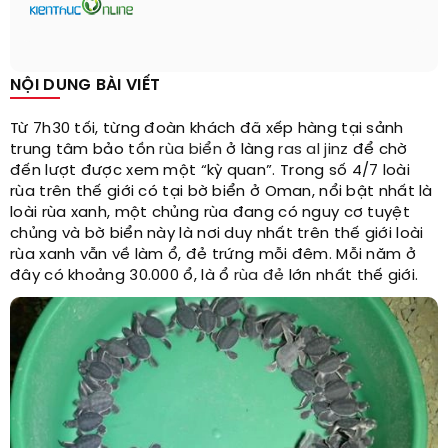
NỘI DUNG BÀI VIẾT
Từ 7h30 tối, từng đoàn khách đã xếp hàng tại sảnh
trung tâm bảo tồn
rùa biển
ở làng
ras al jinz
để chờ
đến lượt được xem một “kỳ quan”. Trong số 4/7 loài
rùa trên thế giới có tại bờ biển ở Oman, nổi bật nhất là
loài rùa xanh, một chủng rùa đang có nguy cơ tuyệt
chủng và bờ biển này là nơi duy nhất trên thế giới loài
rùa xanh vẫn về làm ổ, đẻ trứng mỗi đêm. Mỗi năm ở
đây có khoảng 30.000 ổ, là ổ
rùa đẻ
lớn nhất thế giới.