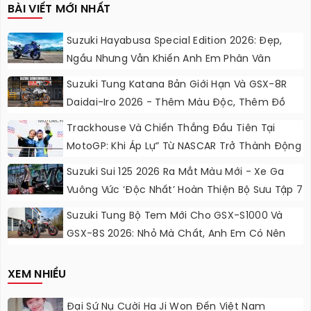
BÀI VIẾT MỚI NHẤT
Suzuki Hayabusa Special Edition 2026: Đẹp,
Ngầu Nhưng Vẫn Khiến Anh Em Phân Vân
Suzuki Tung Katana Bản Giới Hạn Và GSX-8R
Daidai-Iro 2026 - Thêm Màu Độc, Thêm Đồ
Chơi, Thêm Cá Tính
Trackhouse Và Chiến Thắng Đầu Tiên Tại
MotoGP: Khi Áp Lự” Từ NASCAR Trở Thành Động
Lực Ngọt Ngào
Suzuki Sui 125 2026 Ra Mắt Màu Mới - Xe Ga
Vuông Vức ‘độc Nhất’ Hoàn Thiện Bộ Sưu Tập 7
Sắc Cầu Vồng
Suzuki Tung Bộ Tem Mới Cho GSX-S1000 Và
GSX-8S 2026: Nhỏ Mà Chất, Anh Em Có Nên
Nâng Cấp?
XEM NHIỀU
Đại Sứ Nụ Cười Ha Ji Won Đến Việt Nam