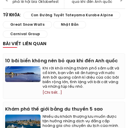
phá lễ hội bia Oktoberfest
qua khi đến Anh quốc
TỪ KHÓA:
Con Đường Tuyết Tateyama Kurobe Alpine
Great Snow Walls
Nhật Bản
Carnival Group
BÀI VIẾT LIÊN QUAN
10 bãi biển không nên bỏ qua khi đến Anh quốc
Khi rời khỏi những thành phố sầm uất và
cổ kính, bạn vẫn sẽ ấn tượng với nước
Anh bởi quang cảnh kì diệu của các bãi
biển rộng lớn, tĩnh lặng với bãi cát vàng
và những túp lều nhỏ.
[Chi tiết...]
Khám phá thế giới bằng du thuyền 5 sao
Nhiều du khách thượng lưu muốn được
tận hưởng những dịch vụ đẳng cấp
hoàng gia cho chuyến du lịch của mình.