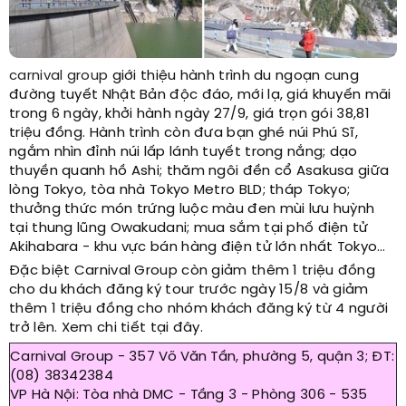
carnival group
giới thiệu hành trình du ngoạn cung
đường tuyết Nhật Bản độc đáo, mới lạ, giá khuyến mãi
trong 6 ngày, khởi hành ngày 27/9, giá trọn gói 38,81
triệu đồng. Hành trình còn đưa bạn ghé núi Phú Sĩ,
ngắm nhìn đỉnh núi lấp lánh tuyết trong nắng; dạo
thuyền quanh hồ Ashi; thăm ngôi đền cổ Asakusa giữa
lòng Tokyo, tòa nhà Tokyo Metro BLD; tháp Tokyo;
thưởng thức món trứng luộc màu đen mùi lưu huỳnh
tại thung lũng Owakudani; mua sắm tại phố điện tử
Akihabara - khu vực bán hàng điện tử lớn nhất Tokyo…
Đặc biệt Carnival Group còn giảm thêm 1 triệu đồng
cho du khách đăng ký tour trước ngày 15/8 và giảm
thêm 1 triệu đồng cho nhóm khách đăng ký từ 4 người
trở lên. Xem chi tiết tại đây.
Carnival Group - 357 Võ Văn Tần, phường 5, quận 3; ĐT:
(08) 38342384
VP Hà Nội: Tòa nhà DMC - Tầng 3 - Phòng 306 - 535