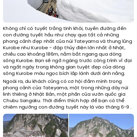
Không chỉ có tuyết trắng tinh khôi, tuyến đường đến
con đường tuyết hầu như chạy qua tất cả những
phong cảnh đẹp nhất của núi Tateyama và thung lũng
Kurobe như Kurobe - đập thủy điện lớn nhất ở Nhật,
chiều cao khoảng 186m, nằm bắt ngang qua dòng
sông Kurobe. Bạn sẽ ngỡ ngàng trước công trình vĩ đại
và ngất ngây trong không gian tuyệt đẹp của dòng
sông Kurobe màu ngọc bích lấp lánh dưới ánh nắng.
Ngoài ra, du khách cũng có cơ hội đắm mình trong
phong cảnh của Tateyama, một trong những dãy núi
linh thiêng ở Nhật Bản, một phần của vườn quốc gia
Chubu Sangaku. Thời điểm thích hợp để bạn có thể
chiêm ngưỡng con đường tuyết này là vào tháng 6-9 .