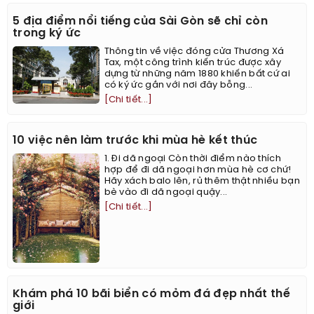
5 địa điểm nổi tiếng của Sài Gòn sẽ chỉ còn
trong ký ức
Thông tin về việc đóng cửa Thương Xá
Tax, một công trình kiến trúc được xây
dựng từ những năm 1880 khiến bất cứ ai
có ký ức gắn với nơi đây bỗng...
[Chi tiết...]
10 việc nên làm trước khi mùa hè kết thúc
1. Đi dã ngoại Còn thời điểm nào thích
hợp để đi dã ngoại hơn mùa hè cơ chứ!
Hãy xách balo lên, rủ thêm thật nhiều bạn
bè vào đi dã ngoại quậy...
[Chi tiết...]
Khám phá 10 bãi biển có mỏm đá đẹp nhất thế
giới