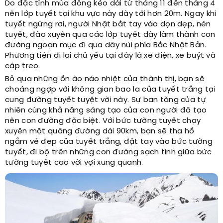
Do đặc tính mùa đông kéo dài từ tháng 11 đến tháng 4
nên lớp tuyết tại khu vực này dày tới hơn 20m. Ngay khi
tuyết ngừng rơi, người Nhật bắt tay vào dọn dẹp, nén
tuyết, đào xuyên qua các lớp tuyết dày làm thành con
đường ngoạn mục đi qua dãy núi phía Bắc Nhật Bản.
Phương tiện đi lại chủ yếu tại đây là xe điện, xe buýt và
cáp treo.
Bỏ qua những ồn ào náo nhiệt của thành thị, bạn sẽ
choáng ngợp với không gian bao la của tuyết trắng tại
cung đường tuyết tuyệt vời này. Sự ban tặng của tự
nhiên cùng khả năng sáng tạo của con người đã tạo
nên con đường đặc biệt. Với bức tường tuyết chạy
xuyên một quãng đường dài 90km, bạn sẽ tha hồ
ngắm vẻ đẹp của tuyết trắng, đặt tay vào bức tường
tuyết, đi bộ trên những con đường sạch tinh giữa bức
tường tuyết cao vời vợi xung quanh.