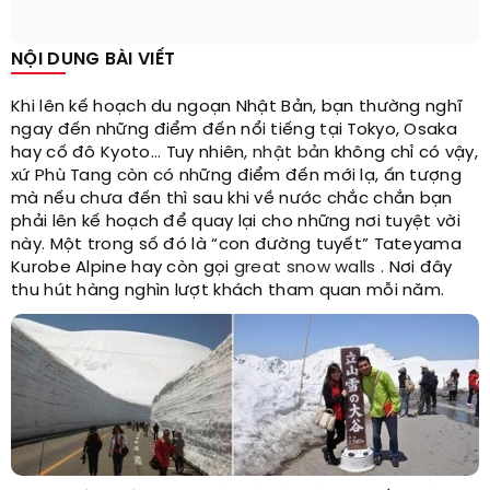
NỘI DUNG BÀI VIẾT
Khi lên kế hoạch du ngoạn Nhật Bản, bạn thường nghĩ
ngay đến những điểm đến nổi tiếng tại Tokyo, Osaka
hay cố đô Kyoto... Tuy nhiên,
nhật bản
không chỉ có vậy,
xứ Phù Tang còn có những điểm đến mới lạ, ấn tượng
mà nếu chưa đến thì sau khi về nước chắc chắn bạn
phải lên kế hoạch để quay lại cho những nơi tuyệt vời
này. Một trong số đó là “con đường tuyết” Tateyama
Kurobe Alpine hay còn gọi
great snow walls
. Nơi đây
thu hút hàng nghìn lượt khách tham quan mỗi năm.