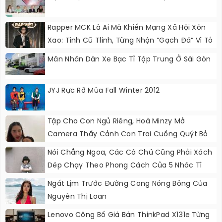
Rapper MCK Là Ai Mà Khiến Mạng Xã Hội Xôn
Xao: Tình Cũ Tlinh, Từng Nhận “gạch Đá” Vì Tỏ
Thái Độ Với Trường Giang
Mãn Nhãn Dàn Xe Bạc Tỉ Tập Trung Ở Sài Gòn
JYJ Rực Rỡ Mùa Fall Winter 2012
Tập Cho Con Ngủ Riêng, Hoà Minzy Mở
Camera Thấy Cảnh Con Trai Cuống Quýt Bỏ
Chạy Khỏi Phòng
Nói Chẳng Ngoa, Các Cô Chú Cũng Phải Xách
Dép Chạy Theo Phong Cách Của 5 Nhóc Tì
Này
Ngất Lịm Trước Đường Cong Nóng Bỏng Của
Nguyễn Thị Loan
Lenovo Công Bố Giá Bán ThinkPad X131e Từng