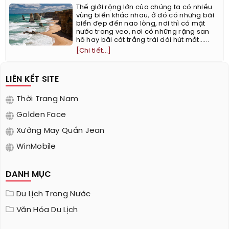
Thế giới rộng lớn của chúng ta có nhiều
vùng biển khác nhau, ở đó có những bãi
biển đẹp đến nao lòng, nơi thì có mặt
nước trong veo, nơi có những rặng san
hô hay bãi cát trắng trải dài hút mắt…...
[Chi tiết...]
LIÊN KẾT SITE
Thời Trang Nam
Golden Face
Xưởng May Quần Jean
WinMobile
DANH MỤC
Du Lịch Trong Nước
Văn Hóa Du Lịch