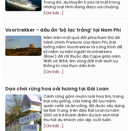
Trong đó, du thuyền 5 sao là một trong
những loại hình đang được ưa chuộng.
[Chi tiết...]
Voortrekker - dấu ấn ‘bộ lạc trắng’ tại Nam Phi
Nằm trên một quả đồi phía Nam thủ đô
hành chính Pretoria của Nam Phi, Đài
tưởng niệm Voortrekker là công trình để
kỷ niệm sự kiện người Voortrekkers
(Boer) đã rời thuộc địa Cape giữa năm
1835 và 1854, tìm vùng đất mới dưới sự
thống trị của thực dân Anh.
[Chi tiết...]
Dạo chơi rừng hoa oải hương tại Đài Loan
Cánh rừng gồm muôn loài hoa tím, trang
trại cây giống, cửa hàng đồ lưu niệm,
quán café và ăn uống, đã được xây dựng
tại Đài Trung, trên đảo Đài Loan từ năm
2001 và trở thành điểm du lịch sinh thái
thu hút du khách vào dịp cuối tuần.
[Chi tiết...]