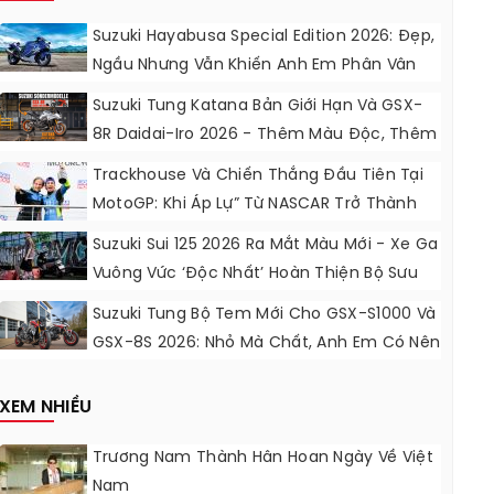
Suzuki Hayabusa Special Edition 2026: Đẹp,
Ngầu Nhưng Vẫn Khiến Anh Em Phân Vân
Suzuki Tung Katana Bản Giới Hạn Và GSX-
8R Daidai-Iro 2026 - Thêm Màu Độc, Thêm
Đồ Chơi, Thêm Cá Tính
Trackhouse Và Chiến Thắng Đầu Tiên Tại
MotoGP: Khi Áp Lự” Từ NASCAR Trở Thành
Động Lực Ngọt Ngào
Suzuki Sui 125 2026 Ra Mắt Màu Mới - Xe Ga
Vuông Vức ‘độc Nhất’ Hoàn Thiện Bộ Sưu
Tập 7 Sắc Cầu Vồng
Suzuki Tung Bộ Tem Mới Cho GSX-S1000 Và
GSX-8S 2026: Nhỏ Mà Chất, Anh Em Có Nên
Nâng Cấp?
XEM NHIỀU
Trương Nam Thành Hân Hoan Ngày Về Việt
Nam