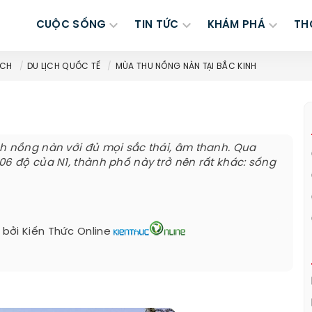
CUỘC SỐNG
TIN TỨC
KHÁM PHÁ
TH
ỊCH
DU LỊCH QUỐC TẾ
MÙA THU NỒNG NÀN TẠI BẮC KINH
h nồng nàn với đủ mọi sắc thái, âm thanh. Qua
06 độ của N1, thành phố này trở nên rất khác: sống
 bởi
Kiến Thức Online