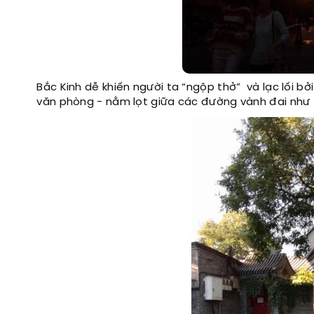
Bắc Kinh dễ khiến người ta “ngộp thở” và lạc lối b
văn phòng - nằm lọt giữa các đường vành đai như t