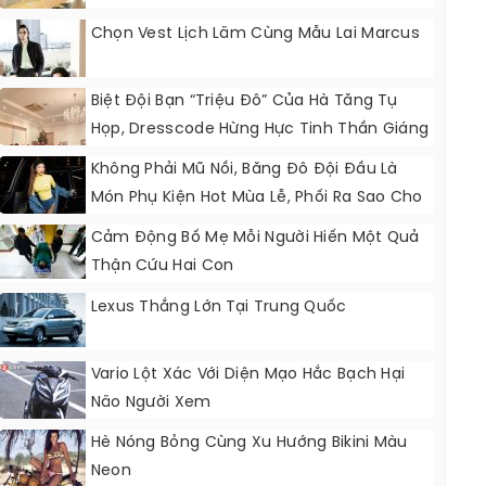
Chọn Vest Lịch Lãm Cùng Mẫu Lai Marcus
Biệt Đội Bạn “triệu Đô” Của Hà Tăng Tụ
Họp, Dresscode Hừng Hực Tinh Thần Giáng
Sinh
Không Phải Mũ Nồi, Băng Đô Đội Đầu Là
Món Phụ Kiện Hot Mùa Lễ, Phối Ra Sao Cho
Chất?
Cảm Động Bố Mẹ Mỗi Người Hiến Một Quả
Thận Cứu Hai Con
Lexus Thắng Lớn Tại Trung Quốc
Vario Lột Xác Với Diện Mạo Hắc Bạch Hại
Não Người Xem
Hè Nóng Bỏng Cùng Xu Hướng Bikini Màu
Neon