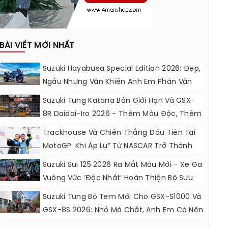
BÀI VIẾT MỚI NHẤT
Suzuki Hayabusa Special Edition 2026: Đẹp,
Ngầu Nhưng Vẫn Khiến Anh Em Phân Vân
Suzuki Tung Katana Bản Giới Hạn Và GSX-
8R Daidai-Iro 2026 - Thêm Màu Độc, Thêm
Đồ Chơi, Thêm Cá Tính
Trackhouse Và Chiến Thắng Đầu Tiên Tại
MotoGP: Khi Áp Lự” Từ NASCAR Trở Thành
Động Lực Ngọt Ngào
Suzuki Sui 125 2026 Ra Mắt Màu Mới - Xe Ga
Vuông Vức ‘độc Nhất’ Hoàn Thiện Bộ Sưu
Tập 7 Sắc Cầu Vồng
Suzuki Tung Bộ Tem Mới Cho GSX-S1000 Và
GSX-8S 2026: Nhỏ Mà Chất, Anh Em Có Nên
Nâng Cấp?