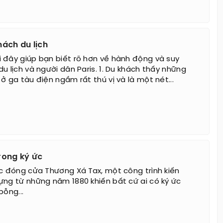
hách du lịch
 đây giúp bạn biết rõ hơn về hành động và suy
u lịch và người dân Paris. 1. Du khách thấy những
ở ga tàu điện ngầm rất thú vị và là một nét...
trong ký ức
ệc đóng cửa Thương Xá Tax, một công trình kiến
ựng từ những năm 1880 khiến bất cứ ai có ký ức
bỗng...