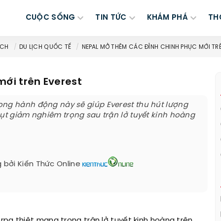
CUỘC SỐNG
TIN TỨC
KHÁM PHÁ
TH
ỊCH
DU LỊCH QUỐC TẾ
NEPAL MỞ THÊM CÁC ĐỈNH CHINH PHỤC MỚI TR
ới trên Everest
ng hành động này sẽ giúp Everest thu hút lượng
sụt giảm nghiêm trọng sau trận lở tuyết kinh hoàng
 bởi
Kiến Thức Online
rpa thiệt mạng trong trận lở tuyết kinh hoàng trên