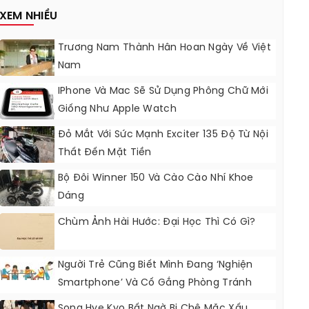
XEM NHIỀU
Trương Nam Thành Hân Hoan Ngày Về Việt
Nam
IPhone Và Mac Sẽ Sử Dụng Phông Chữ Mới
Giống Như Apple Watch
Đỏ Mắt Với Sức Mạnh Exciter 135 Độ Từ Nội
Thất Đến Mặt Tiền
Bộ Đôi Winner 150 Và Cào Cào Nhí Khoe
Dáng
Chùm Ảnh Hài Hước: Đại Học Thì Có Gì?
Người Trẻ Cũng Biết Mình Đang ‘nghiện
Smartphone’ Và Cố Gắng Phòng Tránh
Song Hye Kyo Bất Ngờ Bị Chê Mặc Xấu,