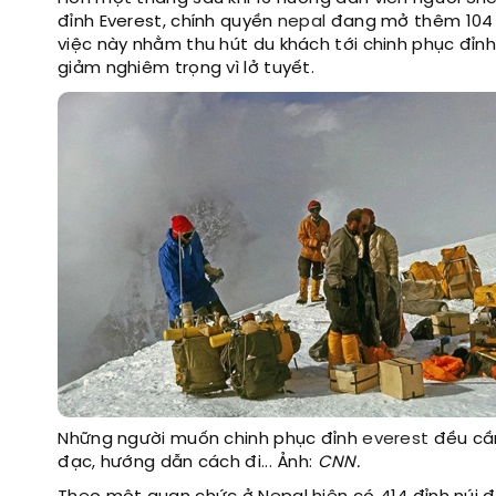
đỉnh Everest, chính quyền
nepal
đang mở thêm 104 đ
việc này nhằm thu hút du khách tới chinh phục đỉnh 
giảm nghiêm trọng vì lở tuyết.
Những người muốn chinh phục đỉnh
everest
đều cần
đạc, hướng dẫn cách đi... Ảnh:
CNN.