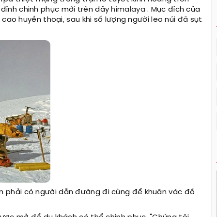
ỉnh chinh phục mới trên dãy
himalaya
. Mục đích của
cao huyền thoại, sau khi số lượng người leo núi đã sụt
 phải có người dẫn đường đi cùng để khuân vác đồ