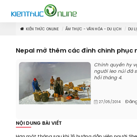
KIẾN THỨC ONLINE
ẨM THỰC - VĂN HÓA - DU LỊCH
DU L
Nepal mở thêm các đỉnh chinh phục m
Chính quyền hy vọ
người leo núi đã 
hồi tháng 4.
Đăng
27/05/2014
NỘI DUNG BÀI VIẾT
Hơn một tháng sau khi 16 hướng dẫn viên người She