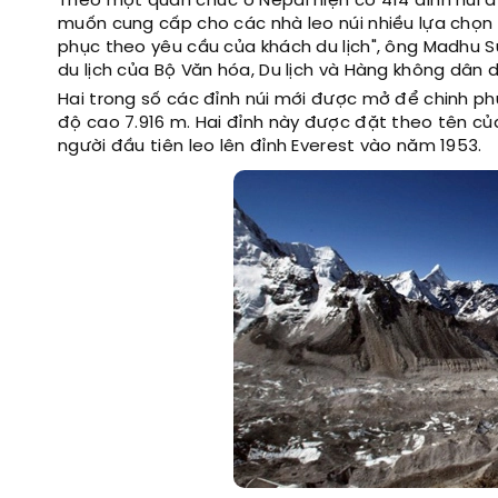
Theo một quan chức ở Nepal hiện có 414 đỉnh núi 
muốn cung cấp cho các nhà leo núi nhiều lựa chọn
phục theo yêu cầu của khách du lịch", ông Madhu 
du lịch của Bộ Văn hóa, Du lịch và Hàng không dân 
Hai trong số các đỉnh núi mới được mở để chinh phục
độ cao 7.916 m. Hai đỉnh này được đặt theo tên củ
người đầu tiên leo lên đỉnh Everest vào năm 1953.