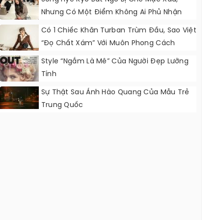
Nhưng Có Một Điểm Không Ai Phủ Nhận
Được
Có 1 Chiếc Khăn Turban Trùm Đầu, Sao Việt
“đọ Chất Xám” Với Muôn Phong Cách
Style “ngắm Là Mê” Của Người Đẹp Lưỡng
Tính
Sự Thật Sau Ánh Hào Quang Của Mẫu Trẻ
Trung Quốc