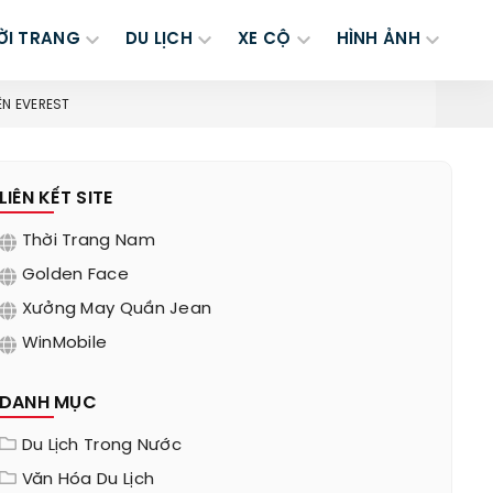
ỜI TRANG
DU LỊCH
XE CỘ
HÌNH ẢNH
ÊN EVEREST
LIÊN KẾT SITE
Thời Trang Nam
Golden Face
Xưởng May Quần Jean
WinMobile
DANH MỤC
Du Lịch Trong Nước
Văn Hóa Du Lịch