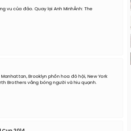
g vu của đảo. Quay lại Anh MinhẢnh: The
Manhattan, Brooklyn phồn hoa đô hội, New York
th Brothers vắng bóng người và hiu quạnh.
d Cup 2014