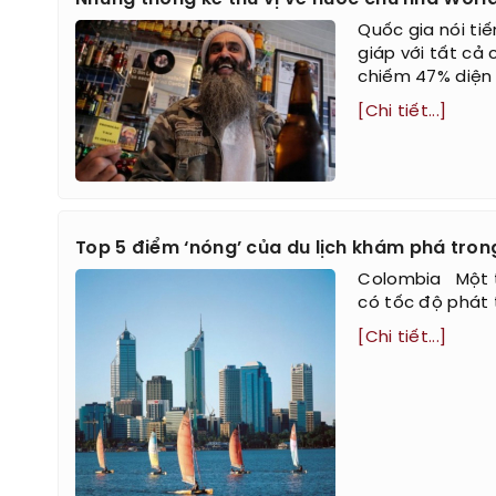
Quốc gia nói tiế
giáp với tất cả
chiếm 47% diện 
[Chi tiết...]
Top 5 điểm ‘nóng’ của du lịch khám phá tron
Colombia Một t
có tốc độ phát 
[Chi tiết...]