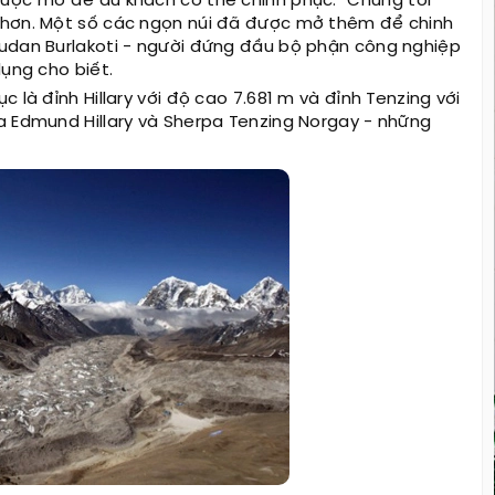
được mở để du khách có thể chinh phục.
"Chúng tôi
 hơn. Một số các ngọn núi đã được mở thêm để chinh
Sudan Burlakoti - người đứng đầu bộ phận công nghiệp
dụng cho biết.
 là đỉnh Hillary với độ cao 7.681 m và đỉnh Tenzing với
a Edmund Hillary và Sherpa Tenzing Norgay - những