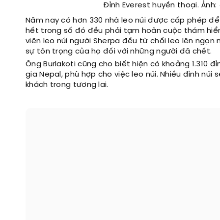
Đỉnh Everest huyền thoại. Ảnh:
Năm nay có hơn 330 nhà leo núi được cấp phép để 
hết trong số đó đều phải tạm hoãn cuộc thám hi
viên leo núi người Sherpa đều từ chối leo lên ngọn 
sự tôn trọng của họ đối với những người đã chết.
Ông Burlakoti cũng cho biết hiện có khoảng 1.310 đ
gia Nepal, phù hợp cho việc leo núi. Nhiều đỉnh nú
khách trong tương lai.