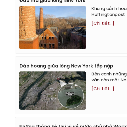
Đảo ma giữa lòng New York
Khung cảnh hoan
Huffingtonpost
[Chi tiết...]
Đảo hoang giữa lòng New York tấp nập
Bên cạnh những 
vẫn còn một Nor
[Chi tiết...]
Những thống kê thú vị về nước chủ nhà Worl