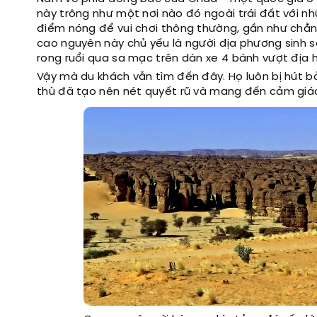
này trông như một nơi nào đó ngoài trái đất với nhữ
điểm nóng để vui chơi thông thường, gần như chẳn
cao nguyên này chủ yếu là người địa phương sinh
rong ruổi qua sa mạc trên dàn xe 4 bánh vượt địa h
Vậy mà du khách vẫn tìm đến đây. Họ luôn bị hút 
thù đã tạo nên nét quyết rũ và mang đến cảm giác