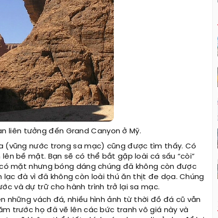
n liên tưởng đến Grand Canyon ở Mỹ.
ta (vũng nước trong sa mạc) cũng được tìm thấy. Có
lên bề mặt. Bạn sẽ có thể bắt gặp loài cá sấu “còi”
ng có mặt nhưng bóng dáng chúng đã không còn được
đàn lạc đà vì đã không còn loài thú ăn thịt đe dọa. Chúng
c và dự trữ cho hành trình trở lại sa mạc.
ên những vách đá, nhiều hình ảnh từ thời đồ đá cũ vẫn
ăm trước họ đã vẽ lên các bức tranh vô giá này và