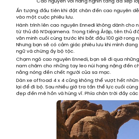
Cao nguyên với hàng nghìn tảng đá xếp lớp
Ấn tượng đầu tiên khi đặt chân đến cao nguyên dễ
vào một cuộc phiêu lưu.
Hành trình lên cao nguyên Ennedi không dành cho 
từ thủ đô N’Dajamena. Trong tiếng Ảrập, tên thủ đô
văn minh cuối cùng trước khi bắt đầu 100 giờ rong r
Nhưng bạn sẽ có cảm giác phiêu lưu khi mình đang 
ngữ và chừng ấy bộ tộc.
Chạm ngõ cao nguyên Ennedi, bạn sẽ đi qua nhữn
nam châm cho những tay leo núi hạng nặng đến ch
nắng nóng đến chết người của sa mạc.
Dàn xe offroad 4 x 4 cũng không thể vượt hết nhữn
lại để đi bộ. Sau nhiều giờ tra tấn thể lực cuối 
đẹp đến mê hồn và hùng vĩ. Phía chân trời đầy các 