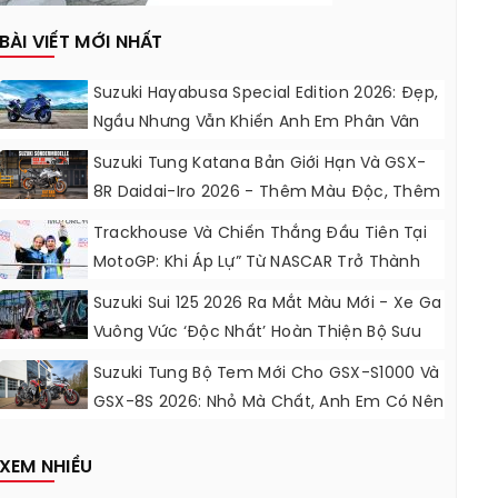
BÀI VIẾT MỚI NHẤT
Suzuki Hayabusa Special Edition 2026: Đẹp,
Ngầu Nhưng Vẫn Khiến Anh Em Phân Vân
Suzuki Tung Katana Bản Giới Hạn Và GSX-
8R Daidai-Iro 2026 - Thêm Màu Độc, Thêm
Đồ Chơi, Thêm Cá Tính
Trackhouse Và Chiến Thắng Đầu Tiên Tại
MotoGP: Khi Áp Lự” Từ NASCAR Trở Thành
Động Lực Ngọt Ngào
Suzuki Sui 125 2026 Ra Mắt Màu Mới - Xe Ga
Vuông Vức ‘độc Nhất’ Hoàn Thiện Bộ Sưu
Tập 7 Sắc Cầu Vồng
Suzuki Tung Bộ Tem Mới Cho GSX-S1000 Và
GSX-8S 2026: Nhỏ Mà Chất, Anh Em Có Nên
Nâng Cấp?
XEM NHIỀU