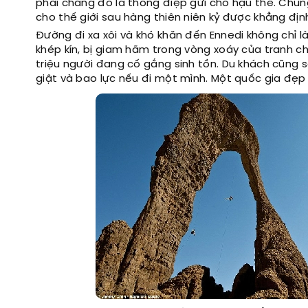
phải chăng đó là thông điệp gửi cho hậu thế. Chúng
cho thế giới sau hàng thiên niên kỷ được khẳng định 
Đường đi xa xôi và khó khăn đến Ennedi không chỉ 
khép kín, bị giam hãm trong vòng xoáy của tranh c
triệu người đang cố gắng sinh tồn. Du khách cũng 
giật và bao lực nếu đi một mình. Một quốc gia đẹp