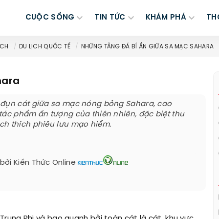
CUỘC SỐNG
TIN TỨC
KHÁM PHÁ
TH
ỊCH
DU LỊCH QUỐC TẾ
NHỮNG TẢNG ĐÁ BÍ ẨN GIỮA SA MẠC SAHARA
hara
 đụn cát giữa sa mạc nóng bỏng Sahara, cao
tác phẩm ấn tượng của thiên nhiên, đặc biệt thu
ch thích phiêu lưu mạo hiểm.
 bởi
Kiến Thức Online
rung Phi và bao quanh bởi toàn cát là cát, khu vực