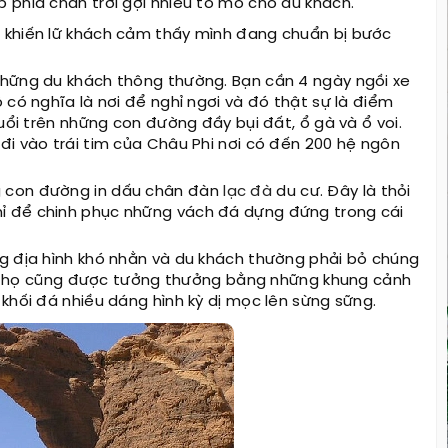
 phía chân trời gợi nhiều tò mò cho du khách.
 khiến lữ khách cảm thấy mình đang chuẩn bị bước
những du khách thông thường. Bạn cần 4 ngày ngồi xe
 có nghĩa là nơi để nghỉ ngơi và đó thật sự là điểm
uổi trên những con đường đầy bụi đất, ổ gà và ổ voi.
đi vào trái tim của Châu Phi nơi có đến 200 hệ ngôn
g con đường in dấu chân đàn
lạc đà
du cư. Đây là thỏi
ỉ để chinh phục những vách đá dựng đứng trong cái
g địa hình khó nhằn và du khách thường phải bỏ chúng
cùng họ cũng được tưởng thưởng bằng những khung cảnh
khối đá nhiều dáng hình kỳ dị mọc lên sừng sững.