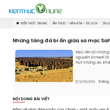
KIẾN THỨC ONLINE
ẨM THỰC - VĂN HÓA - DU LỊCH
DU L
Những tảng đá bí ẩn giữa sa mạc Sa
Mọc lên từ những
nguyên Ennedi là 
hút những du khá
Đăng
12/10/2013
NỘI DUNG BÀI VIẾT
Nằm về phía đông bắc của Chad - một quốc gia ở T