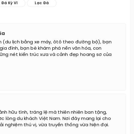
 Đá Kỳ Vĩ
Lạc Đà
ia
n (du lịch bằng xe máy, ôtô theo đường bộ), bạn
 gia đình, bạn bè khám phá nền văn hóa, con
ững nét kiến trúc xưa và cảnh đẹp hoang sơ của
nh hữu tình, tráng lệ mà thiên nhiên ban tặng,
ợc lòng du khách Việt Nam. Nơi đây mang lại cho
ải nghiệm thú vị, vừa truyền thống vừa hiện đại.