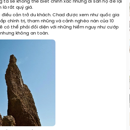
 ta sẽ không thể biết chính xác nhưng di sản họ để lại
là rất quý giá.
là điều cản trở du khách. Chad được xem như quốc gia
hấp chính trị, tham nhũng và cảnh nghèo nàn của 10
sẽ có thể phải đối diện với những hiểm nguy như cướp
 nhưng không an toàn.