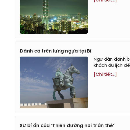
[Chi tiết...]
Đánh cá trên lưng ngựa tại Bỉ
Ngư dân đánh bắ
khách du lịch đế
[Chi tiết...]
Sự bí ẩn của ‘Thiên đường nơi trần thế’