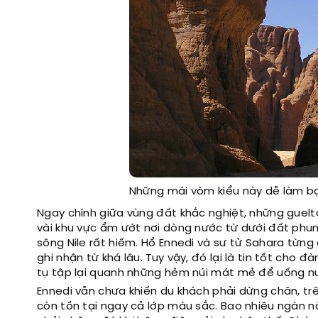
Những mái vòm kiểu này dễ làm bạ
Ngay chính giữa vùng đất khắc nghiệt, những guel
vài khu vực ẩm ướt nơi dòng nước từ dưới đất phun 
sông Nile rất hiếm. Hổ Ennedi và sư tử Sahara từ
ghi nhận từ khá lâu. Tuy vậy, đó lại là tin tốt cho 
tụ tập lại quanh những hẻm núi mát mẻ để uống nướ
Ennedi vẫn chưa khiến du khách phải dừng chân, tr
còn tồn tại ngay cả lớp màu sắc. Bao nhiêu ngàn n