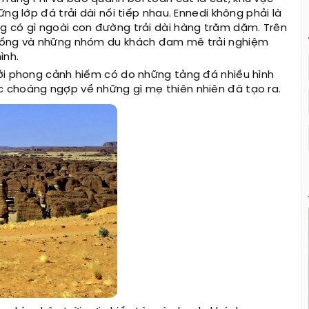
ng lớp đá trải dài nối tiếp nhau. Ennedi không phải là
g có gì ngoài con đường trải dài hàng trăm dặm. Trên
 sống và những nhóm du khách đam mê trải nghiệm
ình.
bởi phong cảnh hiếm có do những tảng đá nhiều hình
 choáng ngợp về những gì mẹ thiên nhiên đã tạo ra.