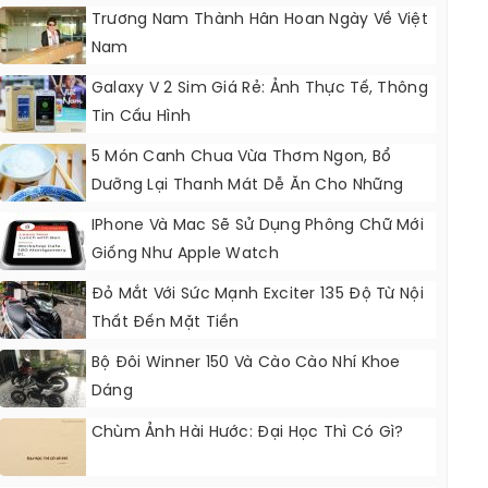
Trương Nam Thành Hân Hoan Ngày Về Việt
Nam
Galaxy V 2 Sim Giá Rẻ: Ảnh Thực Tế, Thông
Tin Cấu Hình
5 Món Canh Chua Vừa Thơm Ngon, Bổ
Dưỡng Lại Thanh Mát Dễ Ăn Cho Những
Ngày Nắng Nóng
IPhone Và Mac Sẽ Sử Dụng Phông Chữ Mới
Giống Như Apple Watch
Đỏ Mắt Với Sức Mạnh Exciter 135 Độ Từ Nội
Thất Đến Mặt Tiền
Bộ Đôi Winner 150 Và Cào Cào Nhí Khoe
Dáng
Chùm Ảnh Hài Hước: Đại Học Thì Có Gì?