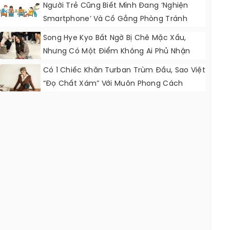
Người Trẻ Cũng Biết Mình Đang ‘nghiện
Smartphone’ Và Cố Gắng Phòng Tránh
Song Hye Kyo Bất Ngờ Bị Chê Mặc Xấu,
Nhưng Có Một Điểm Không Ai Phủ Nhận
Được
Có 1 Chiếc Khăn Turban Trùm Đầu, Sao Việt
“đọ Chất Xám” Với Muôn Phong Cách