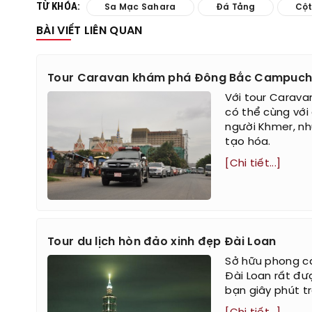
TỪ KHÓA:
Sa Mạc Sahara
Đá Tảng
Cột
BÀI VIẾT LIÊN QUAN
Tour Caravan khám phá Đông Bắc Campuch
Với tour Carava
có thể cùng với
người Khmer, nh
tạo hóa.
[Chi tiết...]
Tour du lịch hòn đảo xinh đẹp Đài Loan
Sở hữu phong cả
Đài Loan rất đư
bạn giây phút tr