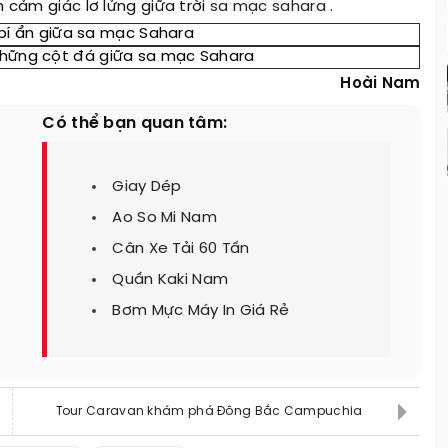
 cảm giác lơ lửng giữa trời
sa mạc sahara
.
bí ẩn giữa sa mạc Sahara
những cột đá giữa sa mạc Sahara
Hoài Nam
Có thể bạn quan tâm:
Giay Dép
Ao So Mi Nam
Cân Xe Tải 60 Tấn
Quần Kaki Nam
Bơm Mực Máy In Giá Rẻ
Tour Caravan khám phá Đông Bắc Campuchia