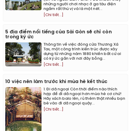
những người chơi nhạc ở ga tàu điện
ngầm rất thú vị và là một nét...
[Chi tiết...]
5 địa điểm nổi tiếng của Sài Gòn sẽ chỉ còn
trong ký ức
Thông tin về việc đóng cửa Thương Xá
Tax, một công trình kiến trúc được xây
dựng từ những năm 1880 khiến bất cứ ai
có ký ức gắn với nơi đây bỗng...
[Chi tiết...]
10 việc nên làm trước khi mùa hè kết thúc
1. Đi dã ngoại Còn thời điểm nào thích
hợp để đi dã ngoại hơn mùa hè cơ chứ!
Hãy xách balo lên, rủ thêm thật nhiều bạn
bè vào đi dã ngoại quậy...
[Chi tiết...]