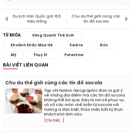
Du lịch Hàn Quốc giá 15,5
Chu du thế giới cùng các
triệu đồng
tín đồ socola
TỪ KHÓA:
Vòng Quanh Thế Giới
Khoảnh Khắc Mùa Hè
Serbia
Đức
Mỹ
Thụy Sĩ
Palestine
BÀI VIẾT LIÊN QUAN
Chu du thế giới cùng các tín đồ socola
Tạp chí Nation Geographic đưa ra gợi ý
về những địa điểm mà các tín đồ socola
không thể bỏ qua. Đây là nơi sẽ phục vụ
vô số các món chế biến từ socola với
hương vị đặc biệt, thỏa mãn bất kỳ thực
khách khó tính nào.
[Chi tiết...]