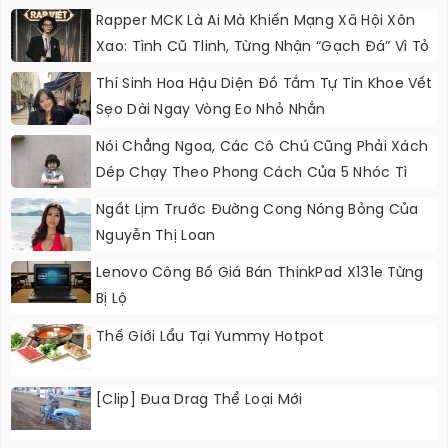
Rapper MCK Là Ai Mà Khiến Mạng Xã Hội Xôn
Xao: Tình Cũ Tlinh, Từng Nhận “gạch Đá” Vì Tỏ
Thái Độ Với Trường Giang
Thí Sinh Hoa Hậu Diện Đồ Tắm Tự Tin Khoe Vết
Sẹo Dài Ngay Vòng Eo Nhỏ Nhắn
Nói Chẳng Ngoa, Các Cô Chú Cũng Phải Xách
Dép Chạy Theo Phong Cách Của 5 Nhóc Tì
Này
Ngất Lịm Trước Đường Cong Nóng Bỏng Của
Nguyễn Thị Loan
Lenovo Công Bố Giá Bán ThinkPad X131e Từng
Bị Lộ
Thế Giới Lẩu Tại Yummy Hotpot
[Clip] Đua Drag Thể Loại Mới