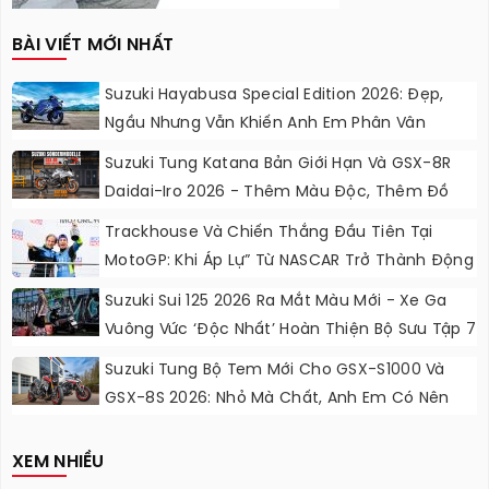
BÀI VIẾT MỚI NHẤT
Suzuki Hayabusa Special Edition 2026: Đẹp,
Ngầu Nhưng Vẫn Khiến Anh Em Phân Vân
Suzuki Tung Katana Bản Giới Hạn Và GSX-8R
Daidai-Iro 2026 - Thêm Màu Độc, Thêm Đồ
Chơi, Thêm Cá Tính
Trackhouse Và Chiến Thắng Đầu Tiên Tại
MotoGP: Khi Áp Lự” Từ NASCAR Trở Thành Động
Lực Ngọt Ngào
Suzuki Sui 125 2026 Ra Mắt Màu Mới - Xe Ga
Vuông Vức ‘độc Nhất’ Hoàn Thiện Bộ Sưu Tập 7
Sắc Cầu Vồng
Suzuki Tung Bộ Tem Mới Cho GSX-S1000 Và
GSX-8S 2026: Nhỏ Mà Chất, Anh Em Có Nên
Nâng Cấp?
XEM NHIỀU