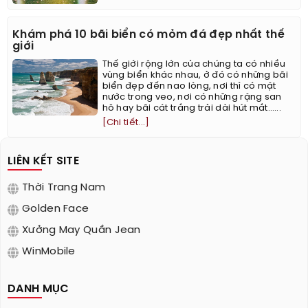
Khám phá 10 bãi biển có mỏm đá đẹp nhất thế
giới
Thế giới rộng lớn của chúng ta có nhiều
vùng biển khác nhau, ở đó có những bãi
biển đẹp đến nao lòng, nơi thì có mặt
nước trong veo, nơi có những rặng san
hô hay bãi cát trắng trải dài hút mắt…...
[Chi tiết...]
LIÊN KẾT SITE
Thời Trang Nam
Golden Face
Xưởng May Quần Jean
WinMobile
DANH MỤC