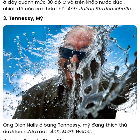
ở đây quanh mức 30 độ C và trên khắp nước
đức
,
nhiệt độ còn cao hơn thế.
Ảnh: Julian Stratenschulte.
3. Tennessy, Mỹ
Ông Olen Nails ở bang Tennessy,
mỹ
đang thích thú
dưới làn nước mát.
Ảnh: Mark Weber.