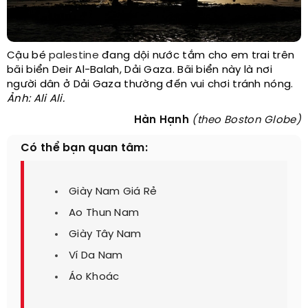
Cậu bé
palestine
đang dội nước tắm cho em trai trên
bãi biển Deir Al-Balah, Dải Gaza. Bãi biển này là nơi
người dân ở Dải Gaza thường đến vui chơi tránh nóng.
Ảnh: Ali Ali.
Hàn Hạnh
(theo Boston Globe)
Có thể bạn quan tâm:
Giày Nam Giá Rẻ
Ao Thun Nam
Giày Tây Nam
Ví Da Nam
Áo Khoác