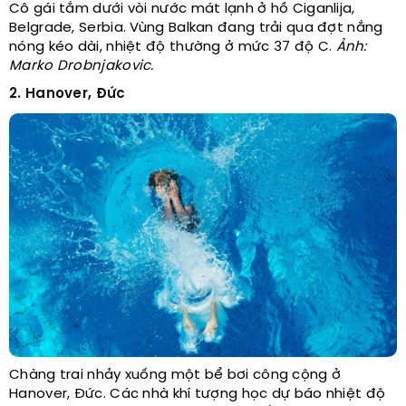
Cô gái tắm dưới vòi nước mát lạnh ở hồ Ciganlija,
Belgrade, Serbia. Vùng Balkan đang trải qua đợt nắng
nóng kéo dài, nhiệt độ thường ở mức 37 độ C.
Ảnh:
Marko Drobnjakovic.
2. Hanover, Đức
Chàng trai nhảy xuống một bể bơi công cộng ở
Hanover, Đức. Các nhà khí tượng học dự báo nhiệt độ