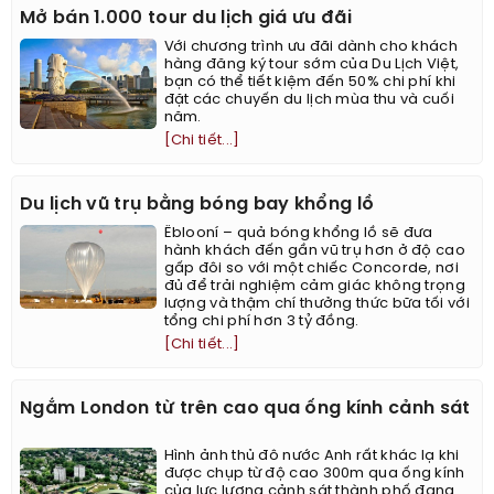
Mở bán 1.000 tour du lịch giá ưu đãi
Với chương trình ưu đãi dành cho khách
hàng đăng ký tour sớm của Du Lịch Việt,
bạn có thể tiết kiệm đến 50% chi phí khi
đặt các chuyến du lịch mùa thu và cuối
năm.
[Chi tiết...]
Du lịch vũ trụ bằng bóng bay khổng lồ
Ëblooní – quả bóng khổng lồ sẽ đưa
hành khách đến gần vũ trụ hơn ở độ cao
gấp đôi so với một chiếc Concorde, nơi
đủ để trải nghiệm cảm giác không trọng
lượng và thậm chí thưởng thức bữa tối với
tổng chi phí hơn 3 tỷ đồng.
[Chi tiết...]
Ngắm London từ trên cao qua ống kính cảnh sát
Hình ảnh thủ đô nước Anh rất khác lạ khi
được chụp từ độ cao 300m qua ống kính
của lực lượng cảnh sát thành phố đang