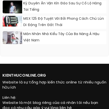
Kỳ Duyên Ăn Vận Kín Đáo Sau Sự Cố Lộ Hàng
Tai Tiếng
MSX 125 Độ Tuyệt Vời Bởi Phong Cách Chú Lùn
Di Động Trên Đất Thái
Mãn Nhãn Nhà Kiểu Tây Của Ba Nàng Á Hậu
Việt Nam
KIENTHUCONLINE.ORG
Website là sự tổng hợp kiến thức online từ nhiều nguồn
hữu ích
Liên hệ:
Website là một blog riêng của cá nhân tôi nếu bạn
đọc có nhu cầu góp ý vui lòng liên hệ