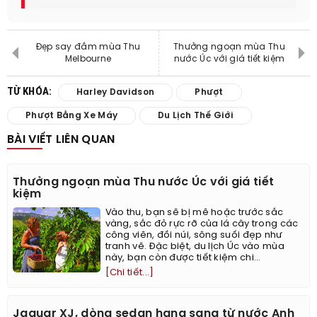
Đẹp say đắm mùa Thu
Thưởng ngoạn mùa Thu
Melbourne
nước Úc với giá tiết kiệm
TỪ KHÓA:
Harley Davidson
Phượt
Phượt Bằng Xe Máy
Du Lịch Thế Giới
BÀI VIẾT LIÊN QUAN
Thưởng ngoạn mùa Thu nước Úc với giá tiết
kiệm
Vào thu, bạn sẽ bị mê hoặc trước sắc
vàng, sắc đỏ rực rỡ của lá cây trong các
công viên, đồi núi, sông suối đẹp như
tranh vẽ. Đặc biệt, du lịch Úc vào mùa
này, bạn còn được tiết kiệm chi...
[Chi tiết...]
Jaguar XJ, dòng sedan hạng sang từ nước Anh