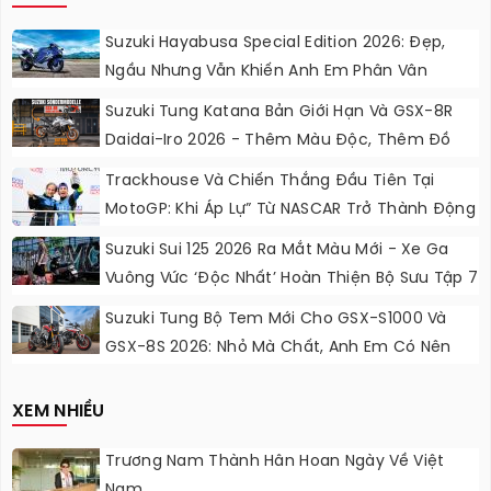
Suzuki Hayabusa Special Edition 2026: Đẹp,
Ngầu Nhưng Vẫn Khiến Anh Em Phân Vân
Suzuki Tung Katana Bản Giới Hạn Và GSX-8R
Daidai-Iro 2026 - Thêm Màu Độc, Thêm Đồ
Chơi, Thêm Cá Tính
Trackhouse Và Chiến Thắng Đầu Tiên Tại
MotoGP: Khi Áp Lự” Từ NASCAR Trở Thành Động
Lực Ngọt Ngào
Suzuki Sui 125 2026 Ra Mắt Màu Mới - Xe Ga
Vuông Vức ‘độc Nhất’ Hoàn Thiện Bộ Sưu Tập 7
Sắc Cầu Vồng
Suzuki Tung Bộ Tem Mới Cho GSX-S1000 Và
GSX-8S 2026: Nhỏ Mà Chất, Anh Em Có Nên
Nâng Cấp?
XEM NHIỀU
Trương Nam Thành Hân Hoan Ngày Về Việt
Nam