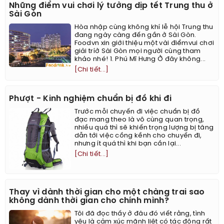
Những điểm vui chơi lý tưởng dịp tết Trung thu ở
Sài Gòn
Hòa nhập cùng không khí lễ hội Trung thu
đang ngày càng đến gần ở Sài Gòn.
Foodvn xin giới thiệu một vài điểmvui chơi
giải tríở Sài Gòn mọi người cùng tham
khảo nhé! 1. Phú Mĩ Hưng Ở đây không...
[Chi tiết...]
Phượt - Kinh nghiệm chuẩn bị đồ khi đi
Trước mỗi chuyến đi việc chuẩn bị đồ
đạc mang theo là vô cùng quan trọng,
nhiều quá thì sẽ khiến trọng lượng bị tăng
dẫn tới việc cồng kềnh cho chuyến đi,
nhưng ít quá thì khi bạn cần lại...
[Chi tiết...]
Thay vì dành thời gian cho một chàng trai sao
không dành thời gian cho chính mình?
Tôi đã đọc thấy ở đâu đó viết rằng, tình
yêu là cảm xúc mãnh liệt có tác động rất