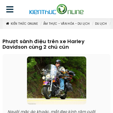
KIẾN THỨC ONLINE
ẨM THỰC - VĂN HÓA - DU LỊCH
DU LỊCH
Phượt sành điệu trên xe Harley
Davidson cùng 2 chú cún
Người mặc áo khoác, mắt đeo kính râm cưỡi