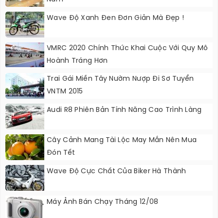
Wave Độ Xanh Đen Đơn Giản Mà Đẹp !
VMRC 2020 Chính Thức Khai Cuộc Với Quy Mô
Hoành Tráng Hơn
Trai Gái Miền Tây Nườm Nượp Đi Sơ Tuyển
VNTM 2015
Audi R8 Phiên Bản Tính Năng Cao Trình Làng
Cây Cảnh Mang Tài Lộc May Mắn Nên Mua
Đón Tết
Wave Độ Cực Chất Của Biker Hà Thành
Máy Ảnh Bán Chạy Tháng 12/08