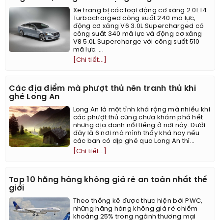
Xe trang bị các loại động cơ xăng 2.0L I4
Turbocharged công suất 240 mã lực,
động cơ xăng V6 3.0L Supercharged có
công suất 340 mã lực và động cơ xăng
V8 5.0L Supercharge với công suất 510
mã lực. ...
[Chi tiết...]
Các địa điểm mà phượt thủ nên tranh thủ khi
ghé Long An
Long An là một tỉnh khá rộng mà nhiều khi
các phượt thủ cũng chưa khám phá hết
những địa danh nổi tiếng ở nơi này. Dưới
đây là 6 nơi mà mình thấy khá hay nếu
các bạn có dịp ghé qua Long An thì...
[Chi tiết...]
Top 10 hãng hàng không giá rẻ an toàn nhất thế
giới
Theo thống kê được thực hiện bởi PWC,
những hãng hàng không giá rẻ chiếm
khoảng 25% trong ngành thương mại