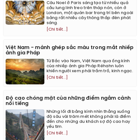
Câu Noel ở Paris sáng tạo từ nhiều quả
cầu lung linh treo trên tháp nón, còn ở
London, một quán bar trang trí bên ngoài
bằng rất nhiều cây thông thắp đèn phát
sáng.
[Chi tiết...]
Việt Nam - mảnh ghép sắc màu trong mắt nhiếp
ảnh gia Pháp
Từ Bắc vào Nam, Việt Nam qua ống kính
của nhiếp ảnh gia Pháp Réhahn luôn
khiến người xem phải trầm trồ, kinh ngạc.
[Chi tiết...]
Độ cao chóng mặt của những điểm ngắm cảnh
nổi tiếng
Những lối đi bằng kính nhìn thẳng xuống
độ sâu vài trăm mét không phải là điểm
đến cho những du khách sợ độ cao hay
yếu tim.
[Chi tiết...]