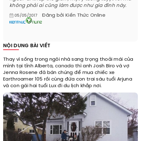
không phải ai cũng làm được như gia đình này.
Đăng bởi
Kiến Thức Online
05/05/2017
NỘI DUNG BÀI VIẾT
Thay vì sống trong ngôi nhà sang trọng thoải mái của
mình tại tỉnh Alberta,
canada
thì anh Josh Biro và vợ
Jenna Rosene đã bán chúng để mua chiếc xe
Earthroamer 105 rồi cùng đứa con trai sáu tuổi Arjuna
và con gái hai tuổi Lux đi du lịch khắp nơi.