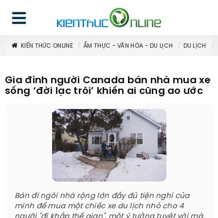
KIẾN THỨC ONLINE
ẨM THỰC - VĂN HÓA - DU LỊCH
DU LỊCH
Gia đình người Canada bán nhà mua xe
sống ‘đời lạc trôi’ khiến ai cũng ao ước
Bán đi ngôi nhà rộng lớn đầy đủ tiện nghi của
mình để mua một chiếc xe du lịch nhỏ cho 4
người "đi khắp thế gian", một ý tưởng tuyệt vời mà