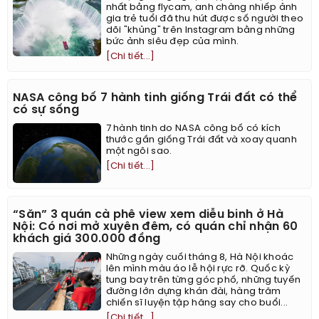
nhất bằng flycam, anh chàng nhiếp ảnh
gia trẻ tuổi đã thu hút được số người theo
dõi "khủng" trên Instagram bằng những
bức ảnh siêu đẹp của mình.
[Chi tiết...]
NASA công bố 7 hành tinh giống Trái đất có thể
có sự sống
7 hành tinh do NASA công bố có kích
thước gần giống Trái đất và xoay quanh
một ngôi sao.
[Chi tiết...]
“Săn” 3 quán cà phê view xem diễu binh ở Hà
Nội: Có nơi mở xuyên đêm, có quán chỉ nhận 60
khách giá 300.000 đồng
Những ngày cuối tháng 8, Hà Nội khoác
lên mình màu áo lễ hội rực rỡ. Quốc kỳ
tung bay trên từng góc phố, những tuyến
đường lớn dựng khán đài, hàng trăm
chiến sĩ luyện tập hăng say cho buổi...
[Chi tiết...]