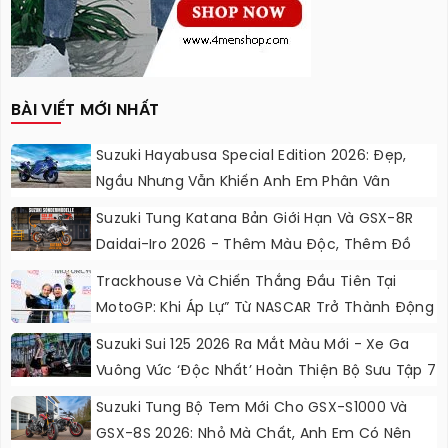
BÀI VIẾT MỚI NHẤT
Suzuki Hayabusa Special Edition 2026: Đẹp,
Ngầu Nhưng Vẫn Khiến Anh Em Phân Vân
Suzuki Tung Katana Bản Giới Hạn Và GSX-8R
Daidai-Iro 2026 - Thêm Màu Độc, Thêm Đồ
Chơi, Thêm Cá Tính
Trackhouse Và Chiến Thắng Đầu Tiên Tại
MotoGP: Khi Áp Lự” Từ NASCAR Trở Thành Động
Lực Ngọt Ngào
Suzuki Sui 125 2026 Ra Mắt Màu Mới - Xe Ga
Vuông Vức ‘độc Nhất’ Hoàn Thiện Bộ Sưu Tập 7
Sắc Cầu Vồng
Suzuki Tung Bộ Tem Mới Cho GSX-S1000 Và
GSX-8S 2026: Nhỏ Mà Chất, Anh Em Có Nên