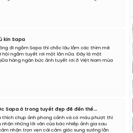
ủ kín Sapa
ông đi ngắm Sapa thì chắc lâu lắm các thím mê
 hội ngắm tuyết rơi một lần nữa. Đây là một
iữa hàng ngàn bức ảnh tuyết rơi ở Việt Nam mùa
 Sapa ở trong tuyết đẹp đẽ đến thế...
u thích chụp ảnh phong cảnh và có máu phượt thì
 nhận những lời văn của bác nhiếp ảnh gia sau
cảm nhận trọn vẹn cái cảm giác sung sướng lẫn