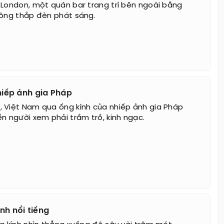
 London, một quán bar trang trí bên ngoài bằng
hông thắp đèn phát sáng.
iếp ảnh gia Pháp
 Việt Nam qua ống kính của nhiếp ảnh gia Pháp
ến người xem phải trầm trồ, kinh ngạc.
h nổi tiếng