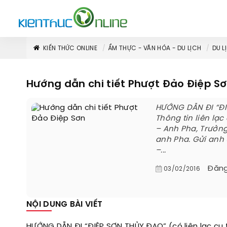
KIẾN THỨC ONLINE
ẨM THỰC - VĂN HÓA - DU LỊCH
DU L
Hướng dẫn chi tiết Phượt Đảo Điệp S
HƯỚNG DẪN ĐI “ĐIỆ
Thông tin liên lạc
– Anh Pha, Trưởng
anh Pha. Gửi anh
–...
Đăng
03/02/2016
NỘI DUNG BÀI VIẾT
HƯỚNG DẪN ĐI “ĐIỆP SƠN THỦY ĐẠO” (có liên lạc cụ 