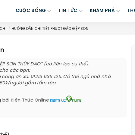
CUỘC SỐNG
TIN TỨC
KHÁM PHÁ
TH
ỊCH
HƯỚNG DẪN CHI TIẾT PHƯỢT ĐẢO ĐIỆP SƠN
ơn
P SƠN THỦY ĐẠO” (có liên lạc cụ thể).
 cho các bạn:
 công an xã: 01213 636 125. Có thể ngủ nhờ nhà
 50k/người gồm tắm rửa.
 bởi
Kiến Thức Online
thể).