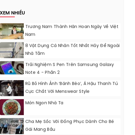
Nâng Cấp?
XEM NHIỀU
Trương Nam Thành Hân Hoan Ngày Về Việt
Nam
8 Vật Dụng Cá Nhân Tốt Nhất Hãy Để Ngoài
Nhà Tắm
Trải Nghiệm S Pen Trên Samsung Galaxy
Note 4 - Phần 2
Rũ Bỏ Hình Ảnh ‘bánh Bèo’, Á Hậu Thanh Tú
Cực Chất Với Menswear Style
Món Ngon Nhà Ta
Cha Mẹ Sốc Với Đồng Phục Dành Cho Bé
Gái Mang Bầu