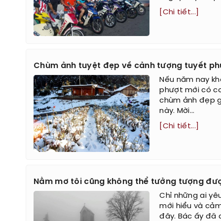
[Chi tiết...]
Chùm ảnh tuyệt đẹp về cảnh tượng tuyết ph
Nếu năm nay kh
phượt mới có cơ
chùm ảnh đẹp g
này. Mời...
[Chi tiết...]
Nằm mơ tôi cũng không thể tưởng tượng được
Chỉ những ai yê
mới hiểu và cảm
đây. Bác ấy đã 