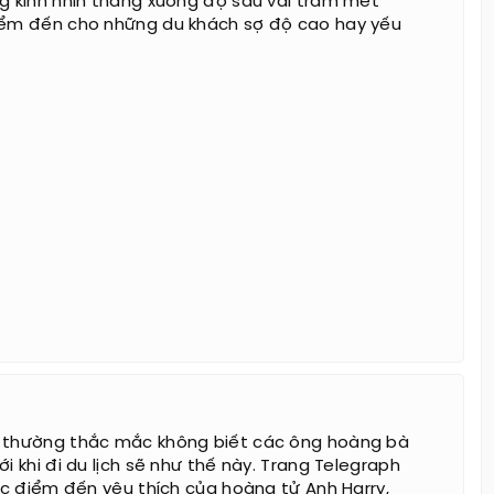
ng kính nhìn thẳng xuống độ sâu vài trăm mét
iểm đến cho những du khách sợ độ cao hay yếu
n thường thắc mắc không biết các ông hoàng bà
ới khi đi du lịch sẽ như thế này. Trang Telegraph
các điểm đến yêu thích của hoàng tử Anh Harry,