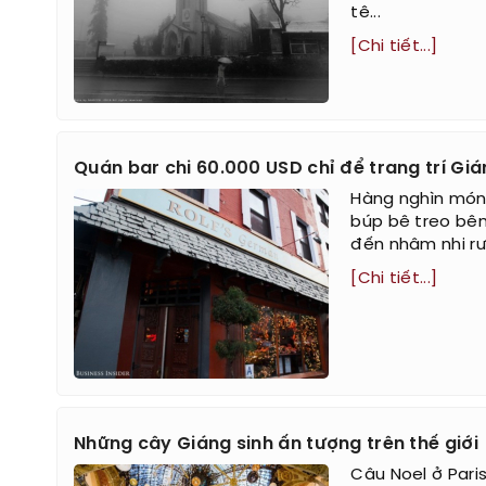
tê...
[Chi tiết...]
Quán bar chi 60.000 USD chỉ để trang trí Giá
Hàng nghìn món 
búp bê treo bên
đến nhâm nhi rư
[Chi tiết...]
Những cây Giáng sinh ấn tượng trên thế giới
Câu Noel ở Paris