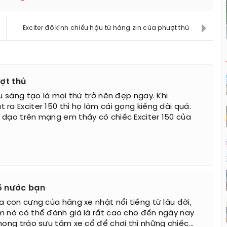
Exciter độ kính chiếu hậu từ hàng zin của phượt thủ
ượt thủ
íu sáng tạo là mọi thứ trở nên đẹp ngay. Khi
ra Exciter 150 thì họ làm cái gọng kiếng dài quá.
 dạo trên mạng em thấy có chiếc Exciter 150 của
25 nước bạn
a con cưng của hãng xe nhật nổi tiếng từ lâu đời,
m nó có thể đánh giá là rất cao cho đến ngày nay
hong trào sưu tầm xe cổ để chơi thì những chiếc...