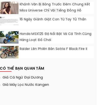
Khánh Vân Bị Bỏng Trước Đêm Chung Kết
Miss Universe Chỉ Vài Tiếng Đồng Hồ
16 Ngày Giành Giật Con Từ Tay Tử Thần
Honda MSX125 Độ Nổi Bật Và Cá Tính Cùng
Hàng Loạt Đồ Chơi
Raider Lên Phiên Bản Satria F Black Fire II
CÓ THỂ BẠN QUAN TÂM
Giá Cá Ngừ Đại Dương
Giá Máy Lọc Nước Kangen