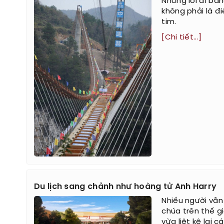
Những lối đi bằ
không phải là đ
tim.
[Chi tiết...]
Du lịch sang chảnh như hoàng tử Anh Harry
Nhiều người vẫ
chúa trên thế gi
vừa liệt kê lại 