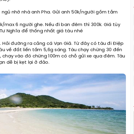
hể ngủ nhờ nhà anh Pha. Gửi anh 50k/người gồm tắm
0k/max 6 người ghe. Nếu đi ban đêm thì 300k. Giá tùy
 Tư Nghĩa để thống nhất giá tàu nhé
. Hỏi đường ra cảng cá Vạn Giã. Từ đây có tàu đi Điệp
tàu về đất liền tầm 5,6g sáng. Tàu chạy chừng 30 đến
, chạy vào đó chừng 100m có chỗ gửi xe qua đêm. Tàu
n dễ bị kẹt lại ở đảo.