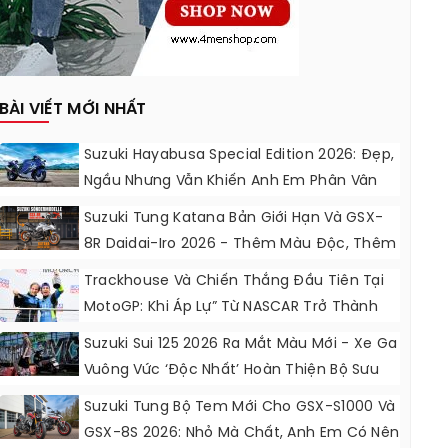
BÀI VIẾT MỚI NHẤT
Suzuki Hayabusa Special Edition 2026: Đẹp,
Ngầu Nhưng Vẫn Khiến Anh Em Phân Vân
Suzuki Tung Katana Bản Giới Hạn Và GSX-
8R Daidai-Iro 2026 - Thêm Màu Độc, Thêm
Đồ Chơi, Thêm Cá Tính
Trackhouse Và Chiến Thắng Đầu Tiên Tại
MotoGP: Khi Áp Lự” Từ NASCAR Trở Thành
Động Lực Ngọt Ngào
Suzuki Sui 125 2026 Ra Mắt Màu Mới - Xe Ga
Vuông Vức ‘độc Nhất’ Hoàn Thiện Bộ Sưu
Tập 7 Sắc Cầu Vồng
Suzuki Tung Bộ Tem Mới Cho GSX-S1000 Và
GSX-8S 2026: Nhỏ Mà Chất, Anh Em Có Nên