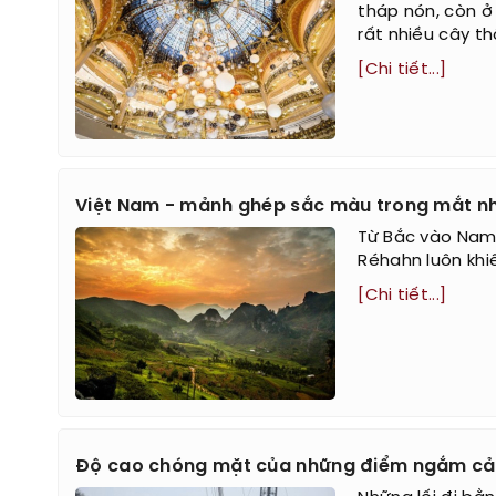
tháp nón, còn ở
rất nhiều cây t
[Chi tiết...]
Việt Nam - mảnh ghép sắc màu trong mắt nh
Từ Bắc vào Nam,
Réhahn luôn khi
[Chi tiết...]
Độ cao chóng mặt của những điểm ngắm cản