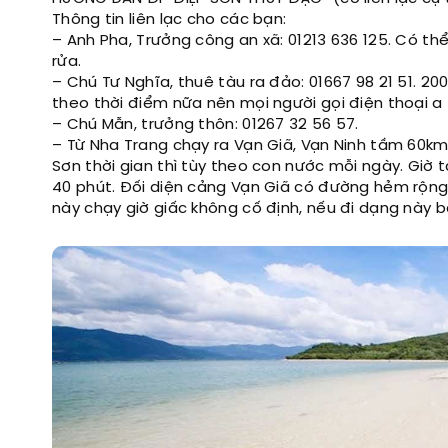
Thông tin liên lạc cho các bạn:
– Anh Pha, Trưởng công an xã: 01213 636 125. Có t
rửa.
– Chú Tư Nghĩa, thuê tàu ra đảo: 01667 98 21 51. 20
theo thời điểm nữa nên mọi người gọi điện thoại a
– Chú Mẫn, trưởng thôn: 01267 32 56 57.
– Từ Nha Trang chạy ra Vạn Giã, Vạn Ninh tầm 60km
Sơn thời gian thì tùy theo con nước mỗi ngày. Giờ 
40 phút. Đối diện cảng Vạn Giã có đường hẻm rộng
này chạy giờ giấc không cố định, nếu đi dạng này bạ