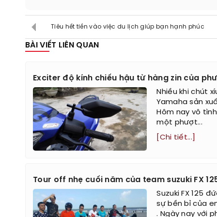
Tiêu hết tiền vào việc du lịch giúp bạn hạnh phúc
BÀI VIẾT LIÊN QUAN
Exciter độ kính chiếu hậu từ hàng zin của ph
Nhiều khi chút x
Yamaha sản xuất 
Hôm nay vô tình
một phượt...
[Chi tiết...]
Tour off nhẹ cuối năm của team suzuki FX 1
Suzuki FX 125 đứ
sự bền bỉ của e
. Ngày nay với p