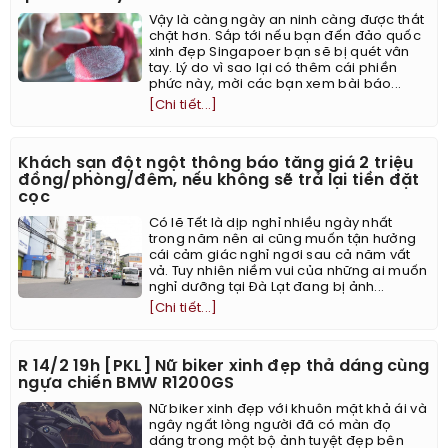
Vậy là càng ngày an ninh càng được thắt
chặt hơn. Sắp tới nếu bạn đến đảo quốc
xinh đẹp Singapoer bạn sẽ bị quét vân
tay. Lý do vì sao lại có thêm cái phiền
phức này, mời các bạn xem bài báo...
[Chi tiết...]
Khách sạn đột ngột thông báo tăng giá 2 triệu
đồng/phòng/đêm, nếu không sẽ trả lại tiền đặt
cọc
Có lẽ Tết là dịp nghỉ nhiều ngày nhất
trong năm nên ai cũng muốn tận hưởng
cái cảm giác nghỉ ngơi sau cả năm vất
vả. Tuy nhiên niềm vui của những ai muốn
nghỉ dưỡng tại Đà Lạt đang bị ảnh...
[Chi tiết...]
R 14/2 19h [PKL] Nữ biker xinh đẹp thả dáng cùng
ngựa chiến BMW R1200GS
Nữ biker xinh đẹp với khuôn mặt khả ái và
ngây ngất lòng người đã có màn đọ
dáng trong một bộ ảnh tuyệt đẹp bên