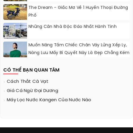
The Dream - Giấc Mơ Về 1 Huyền Thoại Đường
Phố
Những Căn Nhà Độc Đáo Nhất Hành Tinh
Muốn Nâng Tầm Chiếc Chân Váy Lửng Xếp Ly,
Nàng Lưu Mấy Bí Quyết Này Là Đẹp Chẳng Kém
Fashionista
CÓ THỂ BẠN QUAN TÂM
Cách Thắt Cà Vạt
Giá Cá Ngừ Đại Dương
Máy Lọc Nước Kangen Của Nước Nào