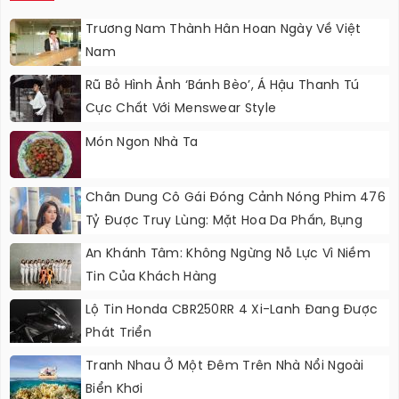
Trương Nam Thành Hân Hoan Ngày Về Việt
Nam
Rũ Bỏ Hình Ảnh ‘bánh Bèo’, Á Hậu Thanh Tú
Cực Chất Với Menswear Style
Món Ngon Nhà Ta
Chân Dung Cô Gái Đóng Cảnh Nóng Phim 476
Tỷ Được Truy Lùng: Mặt Hoa Da Phấn, Bụng
“không Gợn Sóng”
An Khánh Tâm: Không Ngừng Nỗ Lực Vì Niềm
Tin Của Khách Hàng
Lộ Tin Honda CBR250RR 4 Xi-Lanh Đang Được
Phát Triển
Tranh Nhau Ở Một Đêm Trên Nhà Nổi Ngoài
Biển Khơi