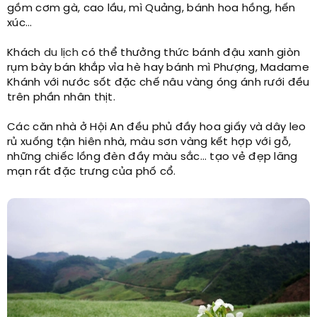
gồm cơm gà, cao lầu, mì Quảng, bánh hoa hồng, hến
xúc…
Khách
du lịch
có thể thưởng thức bánh đậu xanh giòn
rụm bày bán khắp vỉa hè hay bánh mì Phượng, Madame
Khánh với nước sốt đặc chế nâu vàng óng ánh rưới đều
trên phần nhân thịt.
Các căn nhà ở Hội An đều phủ đầy hoa giấy và dây leo
rủ xuống tận hiên nhà, màu sơn vàng kết hợp với gỗ,
những chiếc lồng đèn đầy màu sắc… tạo vẻ đẹp lãng
mạn rất đặc trưng của phố cổ.