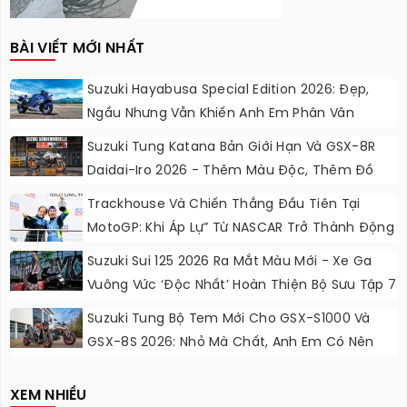
BÀI VIẾT MỚI NHẤT
Suzuki Hayabusa Special Edition 2026: Đẹp,
Ngầu Nhưng Vẫn Khiến Anh Em Phân Vân
Suzuki Tung Katana Bản Giới Hạn Và GSX-8R
Daidai-Iro 2026 - Thêm Màu Độc, Thêm Đồ
Chơi, Thêm Cá Tính
Trackhouse Và Chiến Thắng Đầu Tiên Tại
MotoGP: Khi Áp Lự” Từ NASCAR Trở Thành Động
Lực Ngọt Ngào
Suzuki Sui 125 2026 Ra Mắt Màu Mới - Xe Ga
Vuông Vức ‘độc Nhất’ Hoàn Thiện Bộ Sưu Tập 7
Sắc Cầu Vồng
Suzuki Tung Bộ Tem Mới Cho GSX-S1000 Và
GSX-8S 2026: Nhỏ Mà Chất, Anh Em Có Nên
Nâng Cấp?
XEM NHIỀU