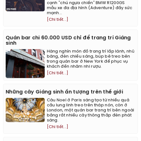
cạnh "chú ngựa chiến" BMW R1200GS
mẫu xe đa địa hình (Adventure) đầy sức
mạnh...
[Chi tiết...]
Quán bar chi 60.000 USD chỉ để trang trí Giáng
sinh
Hàng nghìn món đồ trang trí lấp lánh, nhũ
băng, đèn chiếu sáng, búp bê treo bên
trong quán bar ở New York để phục vụ
khách đến nhâm nhi rượu.
[Chi tiết...]
Những cây Giáng sinh ấn tượng trên thế giới
Câu Noel ở Paris sáng tạo từ nhiều quả
cầu lung linh treo trên tháp nón, còn ở
London, một quán bar trang trí bên ngoài
bằng rất nhiều cây thông thắp đèn phát
sáng.
[Chi tiết...]