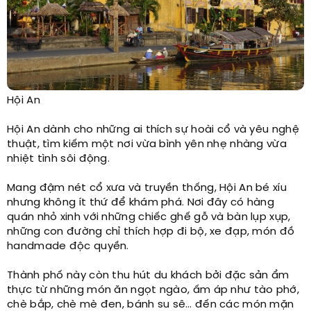
Hội An​
Hội An dành cho những ai thích sự hoài cổ và yêu nghệ
thuật, tìm kiếm một nơi vừa bình yên nhẹ nhàng vừa
nhiệt tình sôi động.
Mang đậm nét cổ xưa và truyền thống, Hội An bé xíu
nhưng không ít thứ để khám phá. Nơi đây có hàng
quán nhỏ xinh với những chiếc ghế gỗ và bàn lụp xụp,
những con đường chỉ thích hợp đi bộ, xe đạp, món đồ
handmade độc quyền.
Thành phố này còn thu hút du khách bởi đặc sản ẩm
thực từ những món ăn ngọt ngào, ấm áp như tào phớ,
chè bắp, chè mè đen, bánh su sê… đến các món mặn