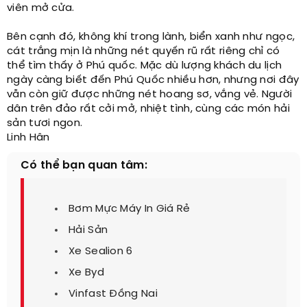
viên mở cửa.
Bên cạnh đó, không khí trong lành, biển xanh như ngọc,
cát trắng mịn là những nét quyến rũ rất riêng chỉ có
thể tìm thấy ở Phú quốc. Mặc dù lượng khách du lịch
ngày càng biết đến Phú Quốc nhiều hơn, nhưng nơi đây
vẫn còn giữ được những nét hoang sơ, vắng vẻ. Người
dân trên đảo rất cởi mở, nhiệt tình, cùng các món hải
sản tươi ngon.
Linh Hân​
Có thể bạn quan tâm:
Bơm Mực Máy In Giá Rẻ
Hải Sản
Xe Sealion 6
Xe Byd
Vinfast Đồng Nai