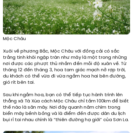
Mộc Châu​
Xuôi về phương Bắc, Mộc Châu với đồng cải có sắc
trắng tinh khôi ngập tràn như mây là một trong những
nơi được các
phượt
thủ nhắm đến mỗi độ xuân về. Từ
tháng 12 đến tháng 3, hoa tam giác mạch nở rợp trời,
du khách có thể vừa đi vừa ngắm hoa hai bên đường,
gió rít bên tai.
Sau khi ngắm hoa, bạn có thể tiếp tục hành trình lên
thẳng xã Tà Xùa cách Mộc Châu chỉ tầm 100km để biết
thế nào là săn mây. Nơi đây quanh năm chìm trong
biển mây bềnh bồng và là điểm đến được dân du lịch
bụi rỉ tai nhau chính là “thiên đường hạ giới” của Sơn La.