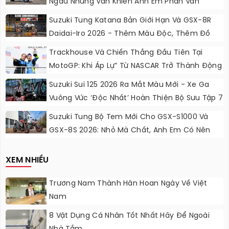
Ngầu Nhưng Vẫn Khiến Anh Em Phân Vân
Suzuki Tung Katana Bản Giới Hạn Và GSX-8R
Daidai-Iro 2026 - Thêm Màu Độc, Thêm Đồ
Chơi, Thêm Cá Tính
Trackhouse Và Chiến Thắng Đầu Tiên Tại
MotoGP: Khi Áp Lự” Từ NASCAR Trở Thành Động
Lực Ngọt Ngào
Suzuki Sui 125 2026 Ra Mắt Màu Mới - Xe Ga
Vuông Vức ‘độc Nhất’ Hoàn Thiện Bộ Sưu Tập 7
Sắc Cầu Vồng
Suzuki Tung Bộ Tem Mới Cho GSX-S1000 Và
GSX-8S 2026: Nhỏ Mà Chất, Anh Em Có Nên
Nâng Cấp?
XEM NHIỀU
Trương Nam Thành Hân Hoan Ngày Về Việt
Nam
8 Vật Dụng Cá Nhân Tốt Nhất Hãy Để Ngoài