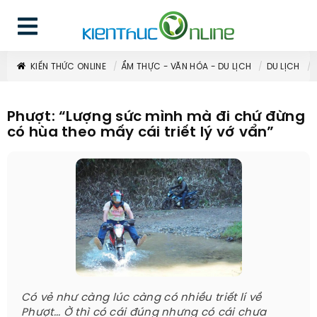
KIẾN THỨC ONLINE
ẨM THỰC - VĂN HÓA - DU LỊCH
DU LỊCH
Phượt: “Lượng sức mình mà đi chứ đừng
có hùa theo mấy cái triết lý vớ vẩn”
Có vẻ như càng lúc càng có nhiều triết lí về
Phượt... Ờ thì có cái đúng nhưng có cái chưa