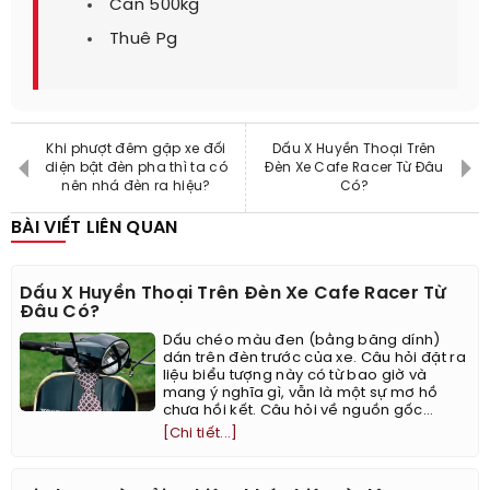
Cân 500kg
Thuê Pg
Khi phượt đêm gặp xe đối
Dấu X Huyền Thoại Trên
diện bật đèn pha thì ta có
Đèn Xe Cafe Racer Từ Đâu
nên nhá đèn ra hiệu?
Có?
BÀI VIẾT LIÊN QUAN
Dấu X Huyền Thoại Trên Đèn Xe Cafe Racer Từ
Đâu Có?
Dấu chéo màu đen (bằng băng dính)
dán trên đèn trước của xe. Câu hỏi đặt ra
liệu biểu tượng này có từ bao giờ và
mang ý nghĩa gì, vẫn là một sự mơ hồ
chưa hồi kết. Câu hỏi về nguồn gốc...
[Chi tiết...]