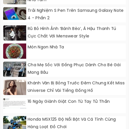
Nhà Tắm
Trải Nghiệm S Pen Trên Samsung Galaxy Note
4 - Phần 2
Rũ Bỏ Hình Ảnh ‘bánh Bèo’, Á Hậu Thanh Tú
Cực Chất Với Menswear Style
Món Ngon Nhà Ta
Cha Mẹ Sốc Với Đồng Phục Dành Cho Bé Gái
Mang Bầu
Khánh Vân Bị Bỏng Trước Đêm Chung Kết Miss
Universe Chỉ Vài Tiếng Đồng Hồ
16 Ngày Giành Giật Con Từ Tay Tử Thần
Honda MSX125 Độ Nổi Bật Và Cá Tính Cùng
Hàng Loạt Đồ Chơi