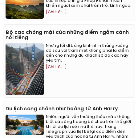
của nhiếp ảnh gia Pháp Réhahn luôn
khiến người xem phải trầm trồ, kinh ngạc.
[Chi tiết...]
Độ cao chóng mặt của những điểm ngắm cảnh
nổi tiếng
Những lối đi bằng kính nhìn thẳng xuống
độ sâu vài trăm mét không phải là điểm
đến cho những du khách sợ độ cao hay
yếu tim.
[Chi tiết...]
Du lịch sang chảnh như hoàng tử Anh Harry
Nhiều người vẫn thường thắc mắc không
biết các ông hoàng bà chúa trên thế giới
khi đi du lịch sẽ như thế này. Trang
Telegraph vừa liệt kê lại các điểm đến
yêu thích của hoàng tử Anh Harry, nhằm