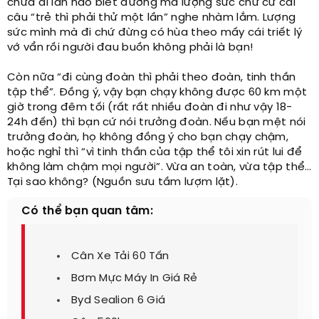
chưa đi lần nào biết đường mà lượng sức chứ cứ cái
câu “trẻ thì phải thử một lần” nghe nhàm lắm. Lượng
sức mình mà đi chứ đừng có hùa theo mấy cái triết lý
vớ vẩn rồi người đau buồn không phải là bạn!
Còn nữa “đi cùng đoàn thì phải theo đoàn, tinh thần
tập thể”. Đồng ý, vậy bạn chạy không được 60 km một
giờ trong đêm tối (rất rất nhiều đoàn đi như vậy 18-
24h đến) thì bạn cứ nói trưởng đoàn. Nếu bạn mệt nói
trưởng đoàn, họ không đồng ý cho bạn chạy chậm,
hoặc nghỉ thì “vì tinh thần của tập thể tôi xin rút lui để
không làm chậm mọi người”. Vừa an toàn, vừa tập thể…
Tại sao không? (Nguồn sưu tầm lượm lặt).
Có thể bạn quan tâm:
Cân Xe Tải 60 Tấn
Bơm Mực Máy In Giá Rẻ
Byd Sealion 6 Giá