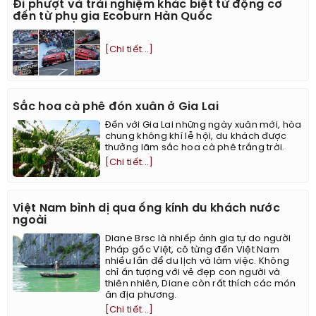
Đi phượt và trải nghiệm khác biệt từ động cơ
đến từ phụ gia Ecoburn Hàn Quốc
[Chi tiết...]
Sắc hoa cà phê đón xuân ở Gia Lai
Đến với Gia Lai những ngày xuân mới, hòa
chung không khí lễ hội, du khách được
thưởng lãm sắc hoa cà phê trắng trời.
[Chi tiết...]
Việt Nam bình dị qua ống kính du khách nước
ngoài
Diane Brsc là nhiếp ảnh gia tự do người
Pháp gốc Việt, cô từng đến Việt Nam
nhiều lần để du lịch và làm việc. Không
chỉ ấn tượng với vẻ đẹp con người và
thiên nhiên, Diane còn rất thích các món
ăn địa phương.
[Chi tiết...]