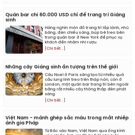
Quán bar chi 60.000 USD chỉ để trang trí Giáng
sinh
Hàng nghìn món đồ trang trí lấp lánh, nhũ
băng, đèn chiếu sáng, búp bê treo bên
trong quán bar ở New York để phục vụ
khách đến nhâm nhi rượu.
[Chi tiết...]
Những cây Giáng sinh ấn tượng trên thế giới
Câu Noel ở Paris sáng tạo từ nhiều quả
cầu lung linh treo trên tháp nón, còn ở
London, một quán bar trang trí bên ngoài
bằng rất nhiều cây thông thắp đèn phát
sáng.
[Chi tiết...]
Việt Nam - mảnh ghép sắc màu trong mắt nhiếp
ảnh gia Pháp
Từ Bắc vào Nam, Việt Nam qua ống kính