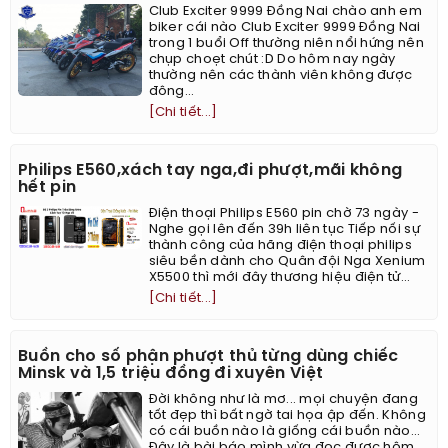
Club Exciter 9999 Đồng Nai chào anh em
biker cái nào Club Exciter 9999 Đồng Nai
trong 1 buổi Off thường niên nổi hứng nên
chụp choẹt chút :D Do hôm nay ngày
thường nên các thành viên không được
đông...
[Chi tiết...]
Philips E560,xách tay nga,đi phượt,mãi không
hết pin
Điện thoại Philips E560 pin chờ 73 ngày -
Nghe gọi lên đến 39h liên tục Tiếp nối sự
thành công của hãng điện thoại philips
siêu bền dành cho Quân đội Nga Xenium
X5500 thì mới đây thương hiệu điện tử...
[Chi tiết...]
Buồn cho số phận phượt thủ từng dùng chiếc
Minsk và 1,5 triệu đồng đi xuyên Việt
Đời không như là mơ... mọi chuyện đang
tốt đẹp thì bất ngờ tai họa ập đến. Không
có cái buồn nào là giống cái buồn nào...
Đây là bài báo mình vừa đọc được hôm