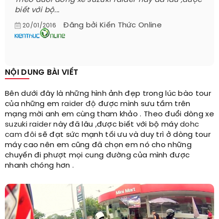
Theo đuổi dòng xe suzuki raider này đã lâu ,được
biết với bộ...
Đăng bởi
Kiến Thức Online
20/01/2016
NỘI DUNG BÀI VIẾT
Bên dưới đây là những hình ảnh đẹp trong lúc bào tour
của những em
raider độ
được mình sưu tầm trên
mạng mời anh em cùng tham khảo . Theo đuổi dòng xe
suzuki raider
này đã lâu ,được biết với bộ máy
dohc
cam đôi
sẽ đạt sức mạnh tối ưu và duy trì ở dòng tour
máy cao nên em cũng đã chọn em nó cho những
chuyến đi phượt mọi cung đường của mình được
nhanh chóng hơn .