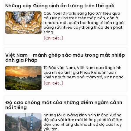
Những cây Giáng sinh ấn tượng trên thế giới
Câu Noel ở Paris sáng tạo từ nhiều quả
cầu lung linh treo trên tháp nón, còn ở
London, một quán bar trang trí bên ngoài
bằng rất nhiều cây thông thắp đèn phát
sáng.
[Chi tiết...]
Việt Nam - mảnh ghép sắc màu trong mắt nhiếp
ảnh gia Pháp
Từ Bắc vào Nam, Việt Nam qua ống kính
của nhiếp ảnh gia Pháp Réhahn luôn
khiến người xem phải trầm trồ, kinh ngạc.
[Chi tiết...]
Độ cao chóng mặt của những điểm ngắm cảnh
nổi tiếng
Những lối đi bằng kính nhìn thẳng xuống
độ sâu vài trăm mét không phải là điểm
đến cho những du khách sợ độ cao hay
yếu tim.