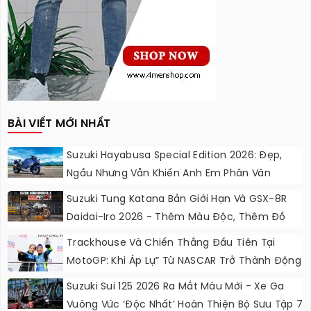
BÀI VIẾT MỚI NHẤT
Suzuki Hayabusa Special Edition 2026: Đẹp,
Ngầu Nhưng Vẫn Khiến Anh Em Phân Vân
Suzuki Tung Katana Bản Giới Hạn Và GSX-8R
Daidai-Iro 2026 - Thêm Màu Độc, Thêm Đồ
Chơi, Thêm Cá Tính
Trackhouse Và Chiến Thắng Đầu Tiên Tại
MotoGP: Khi Áp Lự” Từ NASCAR Trở Thành Động
Lực Ngọt Ngào
Suzuki Sui 125 2026 Ra Mắt Màu Mới - Xe Ga
Vuông Vức ‘độc Nhất’ Hoàn Thiện Bộ Sưu Tập 7