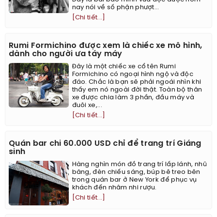
nay nói về số phận phượt...
[Chi tiết...]
Rumi Formichino được xem là chiếc xe mô hình,
dành cho người ưa táy máy
Đây là một chiếc xe cổ tên Rumi
Formichino có ngoại hình ngộ và độc
đáo. Chắc là bạn sẽ phải ngoái nhìn khi
thấy em nó ngoài đời thật. Toàn bộ thân
xe được chia làm 3 phần, đầu máy và
đuôi xe,...
[Chi tiết...]
Quán bar chi 60.000 USD chỉ để trang trí Giáng
sinh
Hàng nghìn món đồ trang trí lấp lánh, nhũ
băng, đèn chiếu sáng, búp bê treo bên
trong quán bar ở New York để phục vụ
khách đến nhâm nhi rượu.
[Chi tiết...]