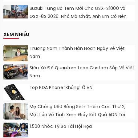
Sắc Cầu Vồng
Suzuki Tung Bộ Tem Mới Cho GSX-S1000 Và
GSX-8S 2026: Nhỏ Mà Chất, Anh Em Có Nên
Nâng Cấp?
XEM NHIỀU
Trương Nam Thành Hân Hoan Ngày Về Việt
Nam
Siêu Xế Độ Quantum Leap Custom Sắp Về Việt
Nam
Top PDA Phone ‘khủng’ Ở VN
Mẹ Chồng U60 Bỗng Sinh Thêm Con Thứ 2,
Một Lần Vô Tình Xem Giấy Kết Quả ADN Tôi
Sững Sờ
1.500 Nhóc Tỳ So Tài Hội Họa