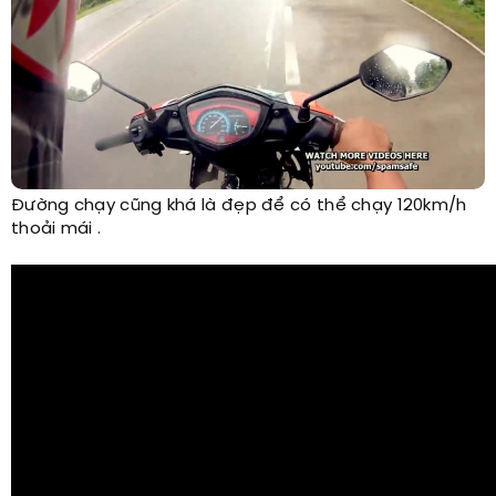
Đường chạy cũng khá là đẹp để có thể chạy 120km/h
thoải mái .