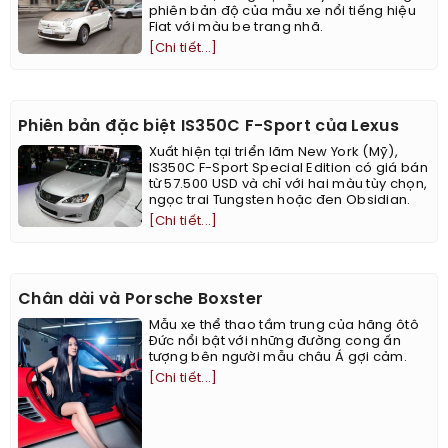
phiên bản độ của mẫu xe nổi tiếng hiệu
Fiat với màu be trang nhã.
[Chi tiết...]
Phiên bản đặc biệt IS350C F-Sport của Lexus
Xuất hiện tại triển lãm New York (Mỹ),
IS350C F-Sport Special Edition có giá bán
từ 57.500 USD và chỉ với hai màu tùy chọn,
ngọc trai Tungsten hoặc đen Obsidian.
[Chi tiết...]
Chân dài và Porsche Boxster
Mẫu xe thể thao tầm trung của hãng ôtô
Đức nổi bật với những đường cong ấn
tượng bên người mẫu châu Á gợi cảm.
[Chi tiết...]