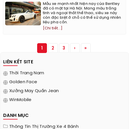
Mẫu xe mạnh nhất hiện nay của Bentley
đã có mặt tại Hà Nội. Mang màu trắng
tinh và ngoại thất thể thao, siêu xe này
còn đặc biệt ở chỗ có thể sử dụng nhiên
liệu pha cồn.
[Chi tiết...]
1
2
3
›
»
LIÊN KẾT SITE
Thời Trang Nam
Golden Face
Xưởng May Quần Jean
WinMobile
DANH MỤC
Thông Tin Thị Trường Xe 4 Bánh