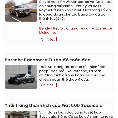
So với Audi, BMW, Mercedes và Cadillac,
có những thứ khiến Bentley và Rolls-
Royce trở nên khác biệt. Một trong số đó
là công đoạn chế tác bằng tay đã trở
thành tuyệt kỹ.
>
Bentley tiết lộ công nghệ sản xuất siêu xe
Mulsanne
[Chi tiết...]
Porsche Panamera Turbo độ toàn đen
TechArt, hãng độ xe Đức rất thích "phù
phép" các mẫu xe Porsche, ra mắt
chương trình cá tính hóa đặc biệt cho
chiếc sedan thể thao 4 cửa.
[Chi tiết...]
Thời trang thanh lịch của Fiat 500 Sassicaia
Vinh danh loại rượu vang tuyệt hảo
Sassicaia, hãng độ xe Italy Aznom tung ra