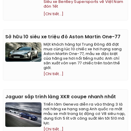
Siêu xe Bentley Supersports về Việt Nam
đón Tết
[Chi tiết...]
Sở hữu 10 siêu xe triệu đô Aston Martin One-77
Một khách hàng tại Trung Đông đã đặt
mua cùng lúc 10 chiếc xe hơi hạng sang
Aston Martin One-77, mẫu xe đặc biệt
của hãng xe hơi nổi tiếng nước Anh chỉ
sản xuất vỏn vẹn 77 chiếc trên toàn thế
giới.
[Chi tiết...]
Jaguar sắp trình làng XKR coupe nhanh nhất
Triển lãm Geneva diễn ra vào tháng 3 là
nơi hãng xe hạng sang Anh quốc ra mắt
mẫu xe mới trang bị động cơ V8 siêu nạp,
dung tích 5 lít với công suất lên tới 510 mã
lực.
[Chi tiết...]