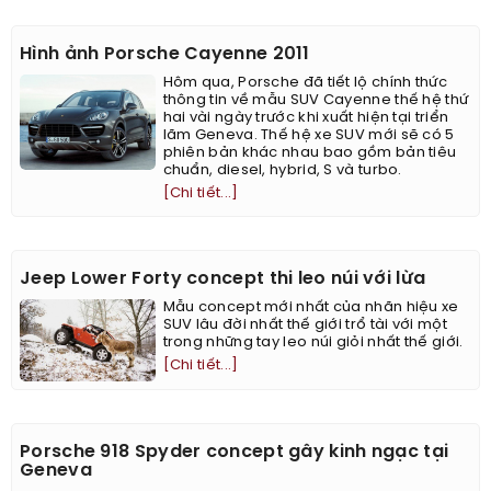
Hình ảnh Porsche Cayenne 2011
Hôm qua, Porsche đã tiết lộ chính thức
thông tin về mẫu SUV Cayenne thế hệ thứ
hai vài ngày trước khi xuất hiện tại triển
lãm Geneva. Thế hệ xe SUV mới sẽ có 5
phiên bản khác nhau bao gồm bản tiêu
chuẩn, diesel, hybrid, S và turbo.
[Chi tiết...]
Jeep Lower Forty concept thi leo núi với lừa
Mẫu concept mới nhất của nhãn hiệu xe
SUV lâu đời nhất thế giới trổ tài với một
trong những tay leo núi giỏi nhất thế giới.
[Chi tiết...]
Porsche 918 Spyder concept gây kinh ngạc tại
Geneva