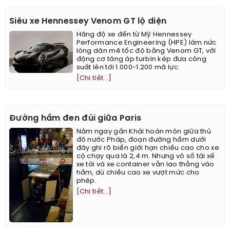
Siêu xe Hennessey Venom GT lộ diện
Hãng độ xe đến từ Mỹ Hennessey
Performance Engineering (HPE) làm nức
lòng dân mê tốc độ bằng Venom GT, với
động cơ tăng áp turbin kép đưa công
suất lên tới 1.000-1.200 mã lực.
[Chi tiết...]
Đường hầm đen đủi giữa Paris
Nằm ngay gần Khải hoàn môn giữa thủ
đô nước Pháp, đoạn đường hầm dưới
đây ghi rõ biển giới hạn chiều cao cho xe
cộ chạy qua là 2,4 m. Nhưng vô số tài xế
xe tải và xe container vẫn lao thẳng vào
hầm, dù chiều cao xe vượt mức cho
phép.
[Chi tiết...]