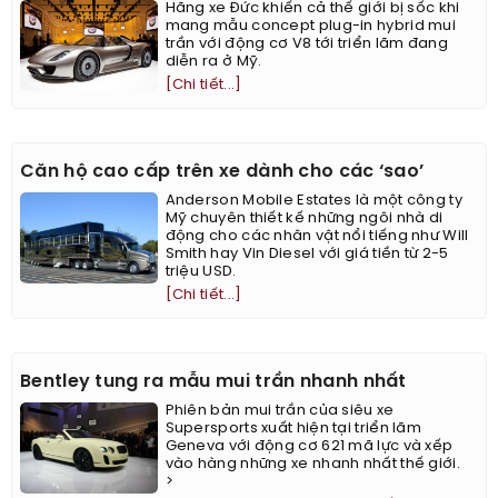
Hãng xe Đức khiến cả thế giới bị sốc khi
mang mẫu concept plug-in hybrid mui
trần với động cơ V8 tới triển lãm đang
diễn ra ở Mỹ.
[Chi tiết...]
Căn hộ cao cấp trên xe dành cho các ‘sao’
Anderson Mobile Estates là một công ty
Mỹ chuyên thiết kế những ngôi nhà di
động cho các nhân vật nổi tiếng như Will
Smith hay Vin Diesel với giá tiền từ 2-5
triệu USD.
[Chi tiết...]
Bentley tung ra mẫu mui trần nhanh nhất
Phiên bản mui trần của siêu xe
Supersports xuất hiện tại triển lãm
Geneva với động cơ 621 mã lực và xếp
vào hàng những xe nhanh nhất thế giới.
>