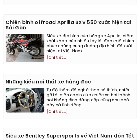
Chiến binh offroad Aprilia SXV 550 xuất hiện tại
Sài Gòn
Siêu xe địa hình của hãng xe Aprilia, niềm
khát khao của nhiều tay lái đam mê chinh
phục những cung đường địa hình đã xuất
hiện tại Việt Nam.
[Chi tiết...]
Những kiểu nội thất xe hàng độc
Tự độ thêm đồ nghề theo sở thích, nhiều
gã tài biến cabin của chiếc xe hơi thành
nơi khẳng định đẳng cấp cũng như phô
bày cá tính riêng.
[Chi tiết...]
Siêu xe Bentley Supersports về Việt Nam đón Tết