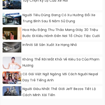
Tùy Chọn Kỳ Lạ Của Xe Hơi
Người Tiêu Dùng Đang Có Xu Hướng Đổi Xe
Trung Bình Sau 6 Năm Sử Dụng
Hoa Hậu Đặng Thu Thảo Mang Giày 30 Triệu
Bước Đi Kiêu Hãnh Đến Nơi Tổ Chức Tiệc Cưới
Infiniti Sẽ Sản Xuất Xe Hạng Nhỏ
Không Thể Rời Mắt Khỏi Vẻ Kiêu Sa Của Phạm
Hương
Cô Gái Việt Ngỡ Ngàng Với Cách Người Nepal
Dạy Trẻ Tiếng Anh
Người Giàu Nhất Thế Giới Jeff Bezos Tiết Lộ
Cách Mình Xài Tiền