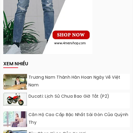
XEM NHIỀU
Trương Nam Thành Hân Hoan Ngày Về Việt
Nam
Ducati: Lịch Sử Chưa Bao Giờ Tắt (P2)
Căn Hộ Cao Cấp Bậc Nhất Sài Gòn Của Quỳnh
Thy