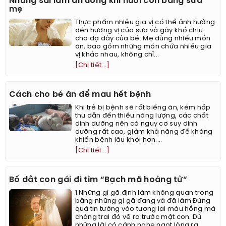
Những sai lầm ăn uống khi nuôi con bằng sữa
mẹ
Thực phẩm nhiều gia vị có thể ảnh hưởng
đến hương vị của sữa và gây khó chịu
cho dạ dày của bé. Mẹ dùng nhiều món
ăn, bao gồm những món chứa nhiều gia
vị khác nhau, không chỉ...
[Chi tiết...]
Cách cho bé ăn để mau hết bệnh
Khi trẻ bị bệnh sẽ rất biếng ăn, kém hấp
thu dẫn đến thiếu năng lượng, các chất
dinh dưỡng nên có nguy cơ suy dinh
dưỡng rất cao, giảm khả năng đề kháng
khiến bệnh lâu khỏi hơn....
[Chi tiết...]
Bố dắt con gái đi tìm “Bạch mã hoàng tử“
1.Những gì gã định làm không quan trọng
bằng những gì gã đang và đã làm Đừng
quá tin tưởng vào tương lai màu hồng mà
chàng trai đó vẽ ra trước mặt con. Dù
những lời có cánh nghe ngọt lòng ra...