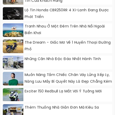
Tin Của Khách Hàng
Lộ Tin Honda CBR250RR 4 Xi-Lanh Đang Được
Phát Triển
Tranh Nhau Ở Một Đêm Trên Nhà Nổi Ngoài
Biển Khơi
The Dream - Giấc Mơ Về 1 Huyền Thoại Đường
Phố
Những Căn Nhà Độc Đáo Nhất Hành Tinh
Muốn Nâng Tầm Chiếc Chân Váy Lửng Xếp Ly,
Nàng Lưu Mấy Bí Quyết Này Là Đẹp Chẳng Kém
Fashionista
Exciter 150 Redbull Lạ Mắt Với Ý Tưởng Mới
Thèm Thuồng Nhà Giản Đơn Mà Kiêu Sa