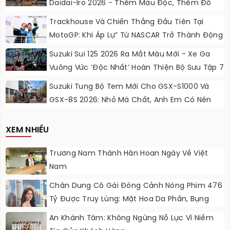
Daidai-Iro 2026 - Thêm Màu Độc, Thêm Đồ
Chơi, Thêm Cá Tính
Trackhouse Và Chiến Thắng Đầu Tiên Tại
MotoGP: Khi Áp Lự” Từ NASCAR Trở Thành Động
Lực Ngọt Ngào
Suzuki Sui 125 2026 Ra Mắt Màu Mới - Xe Ga
Vuông Vức ‘độc Nhất’ Hoàn Thiện Bộ Sưu Tập 7
Sắc Cầu Vồng
Suzuki Tung Bộ Tem Mới Cho GSX-S1000 Và
GSX-8S 2026: Nhỏ Mà Chất, Anh Em Có Nên
Nâng Cấp?
XEM NHIỀU
Trương Nam Thành Hân Hoan Ngày Về Việt
Nam
Chân Dung Cô Gái Đóng Cảnh Nóng Phim 476
Tỷ Được Truy Lùng: Mặt Hoa Da Phấn, Bụng
“không Gợn Sóng”
An Khánh Tâm: Không Ngừng Nỗ Lực Vì Niềm