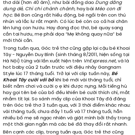
thơ dài (hơn 40 âm), như bài đồng dao
Dung dăng
dung dẻ, Chi chi chành chành,
hay bài
Mèo con đi
học
. Bé Bon cũng rất hiếu động, bé ngồi trên con thú
nhún và lắc lư rất mạnh. Có lúc bé còn co cả hai chân
lên lưng con hươu. Hay đang đọc thơ, bé quay sang
cắn tai hươu, mẹ phải dọa “Mẹ không quay nữa” bé
mới thôi cắn.
Trong tuần qua, Góc trẻ thơ cũng gặp lại cậu bé Khoai
Tây - Nguyễn Duy Bình (sinh tháng 8/2011, hiện sống tại
Hà Nội) từng vài lần xuất hiện trên
VnExpress.net
, và là
hot baby của 2 tuần trước với điệu nhảy Gangnam
Style lúc 17 tháng tuổi. Trở lại với clip tuần này,
Bé
Khoai Tây cười với bố
khi bé mới vài tháng tuổi, chỉ
biết nằm chơi và cười ọ ẹ khi được nựng. Mỗi tiếng hù
hay gọi tên bé của bố đều khiến bé cười thích chí, mắt
nhắm tít lại. So sánh mấy clip của Khoai Tây đã đăng
trên Góc trẻ thơ 3 tuần qua, với 3 thời điểm khác nhau:
vài tháng tuổi, chưa đầy 1 tuổi và 17 tháng tuổi, hẳn
nhiều bố mẹ sẽ ngạc nhiên và giật mình bởi thấy trong
một thời gian ngắn mà các bé đã thay đổi rất nhanh.
Bên cạnh các clip, trong tuần qua, Góc trẻ thơ cũng