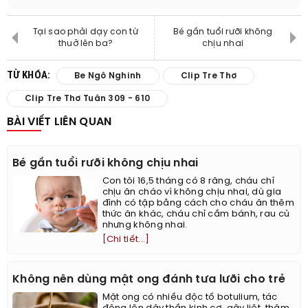
Tại sao phải dạy con từ
Bé gần tuổi rưỡi không
thuở lên ba?
chịu nhai
TỪ KHÓA:
Be Ngô Nghinh
Clip Tre Thơ
Clip Tre Thơ Tuân 309 - 610
BÀI VIẾT LIÊN QUAN
Bé gần tuổi rưỡi không chịu nhai
Con tôi 16,5 tháng có 8 răng, cháu chỉ
chịu ăn cháo vì không chịu nhai, dù gia
đình có tập bằng cách cho cháu ăn thêm
thức ăn khác, cháu chỉ cầm bánh, rau củ
nhưng không nhai.
[Chi tiết...]
Không nên dùng mật ong đánh tưa lưỡi cho trẻ
Mật ong có nhiều độc tố botulium, tác