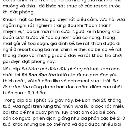
Có tủ lạnh? Thậm chí bé hỏi cả những thứ rất nhỏ như
muỗng và thìa… để khảo sát thực tế của resort trước
khi đặt phòng.
Khuôn mặt cô bé lúc gọi điện rất biểu cảm, vừa hỏi vừa
ngẫm nghĩ rất nghiêm trang. Sau khi “hoàn thành
nhiệm vụ”, cô bé mới mỉm cười. Người xem không khỏi
buồn cười trước vẻ “bà cụ non” của cô nàng. Trong
mail gửi về tòa soạn, gia đình kể, bé rất thích được đi
nghỉ ở resort cùng ba mẹ, chính vì thế, cô bé có vẻ rất
thông thạo với những gì có ở đây và rất khoái trò chơi
gọi điện đặt phòng này.
Nếu clip
Bé Nấm gọi điện đặt phòng
có lượt xem cao
nhất thì
Bé Bon đọc thơ
lại là clip được bạn đọc yêu
thích nhất, với số bấm like và comment vượt trội.
Bé
Bon đọc thơ
cũng được bạn đọc chấm điểm cao nhất
tuần qua - 9,9 điểm.
Trong clip dài 1 phút 36 giây này, bé Bon mới 25 tháng
tuổi vừa ngồi trên lưng thú nhún vừa líu lo đọc rất nhiều
bài thơ để mẹ quay phim. Tuy phát âm của bé còn…
cần có người phiên dịch, giống như đa phần các bé 2-3
tuổi khác nhưng bé có thể nhớ và đọc được nhiều bài