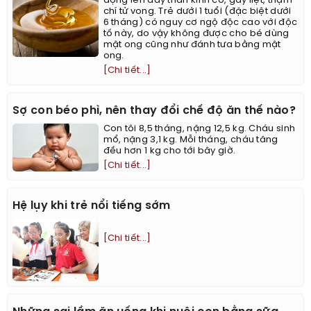
động lên dây thần kinh cơ, gây liệt, thậm
chí tử vong. Trẻ dưới 1 tuổi (đặc biệt dưới
6 tháng) có nguy cơ ngộ độc cao với độc
tố này, do vậy không được cho bé dùng
mật ong cũng như đánh tưa bằng mật
ong.
[Chi tiết...]
Sợ con béo phì, nên thay đổi chế độ ăn thế nào?
Con tôi 8,5 tháng, nặng 12,5 kg. Cháu sinh
mổ, nặng 3,1 kg. Mỗi tháng, cháu tăng
đều hơn 1 kg cho tới bây giờ.
[Chi tiết...]
Hệ lụy khi trẻ nổi tiếng sớm
[Chi tiết...]