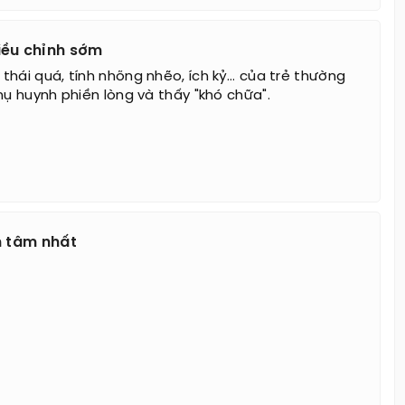
iều chỉnh sớm
hái quá, tính nhõng nhẽo, ích kỷ... của trẻ thường
hụ huynh phiền lòng và thấy "khó chữa".
n tâm nhất