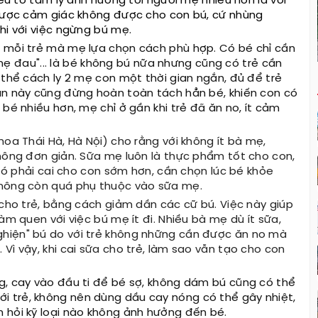
yếu tố tâm lý ảnh hưởng tới người mẹ nhiều hơn là với
 được cảm giác không được cho con bú, cứ nhùng
ghi với việc ngừng bú mẹ.
a mỗi trẻ mà mẹ lựa chọn cách phù hợp. Có bé chỉ cần
 "mẹ đau"... là bé không bú nữa nhưng cũng có trẻ cần
 thể cách ly 2 mẹ con một thời gian ngắn, đủ để trẻ
an này cũng đừng hoàn toàn tách hẳn bé, khiến con có
bé nhiều hơn, mẹ chỉ ở gần khi trẻ đã ăn no, ít cảm
hoa Thái Hà, Hà Nội) cho rằng với không ít bà mẹ,
không đơn giản. Sữa mẹ luôn là thực phẩm tốt cho con,
 đó phải cai cho con sớm hơn, cần chọn lúc bé khỏe
 không còn quá phụ thuộc vào sữa mẹ.
 cho trẻ, bằng cách giảm dần các cữ bú. Việc này giúp
àm quen với việc bú mẹ ít đi. Nhiều bà mẹ dù ít sữa,
hiện" bú do với trẻ không những cần được ăn no mà
Vì vậy, khi cai sữa cho trẻ, làm sao vẫn tạo cho con
g, cay vào đầu ti để bé sợ, không dám bú cũng có thể
 trẻ, không nên dùng dầu cay nóng có thể gây nhiệt,
n hỏi kỹ loại nào không ảnh hưởng đến bé.