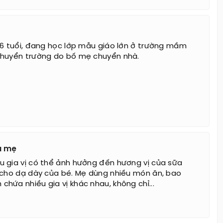
 6 tuổi, đang học lớp mẫu giáo lớn ở trường mầm
chuyển trường do bố mẹ chuyển nhà.
a mẹ
 gia vị có thể ảnh hưởng đến hương vị của sữa
 cho dạ dày của bé. Mẹ dùng nhiều món ăn, bao
hứa nhiều gia vị khác nhau, không chỉ...