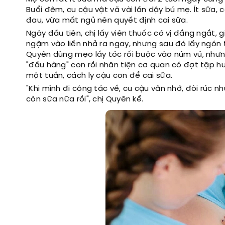
Buổi đêm, cu cậu vật vã vài lần dậy bú mẹ. Ít sữa, 
đau, vừa mất ngủ nên quyết định cai sữa.
Ngày đầu tiên, chị lấy viên thuốc có vị đắng ngắt, 
ngậm vào liền nhả ra ngay, nhưng sau đó lấy ngón tay
Quyên dùng mẹo lấy tóc rối buộc vào núm vú, nhưn
"đầu hàng" con rồi nhân tiện cơ quan có đợt tập 
một tuần, cách ly cậu con để cai sữa.
"Khi mình đi công tác về, cu cậu vẫn nhớ, đòi rúc 
còn sữa nữa rồi", chị Quyên kể.