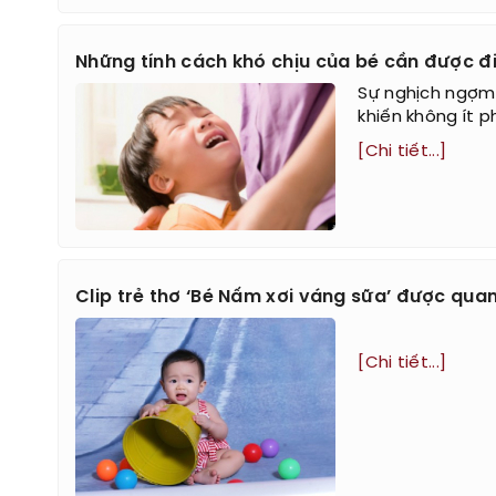
Những tính cách khó chịu của bé cần được đ
Sự nghịch ngợm t
khiến không ít p
[Chi tiết...]
Clip trẻ thơ ‘Bé Nấm xơi váng sữa’ được qua
[Chi tiết...]