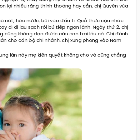
con lại nhiều răng thỉnh thoảng hay cắn, chị Quyên vừa
giã nát, hòa nước, bôi vào đầu ti. Quả thực cậu nhóc
 di di lau sạch rồi bú tiếp ngon lành. Ngày thứ 2, chị
g cũng không dọa được cậu con trai láu cá. Chị đành
huấn cho cán bộ chi nhánh, chị xung phong vào Nam
nhưng lần này mẹ kiên quyết không cho và cũng chẳng