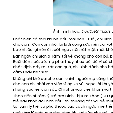
Ảnh minh họa:
Doublethink.us.
Phát hiện có thai khi bé đầu mới hơn 1 tuổi, chị Bíc
cho con. "Con còn nhỏ, lại lười uống sữa nên cai x
bao nhiêu lại nôn ói suốt ngày nên rất mệt mỏi, khô
Ban ngày chị Bích đi làm, tối về không cho con bú, 
Buổi đêm, bà, bố, mẹ phải thay nhau bế, dỗ vì cứ c
nhất định đẩy ra. Xót con quá, chị Bình đành cho bé
cảm thấy kiệt sức.
Không chỉ khó cai cho con, chính người mẹ cũng khổ 
cho con
chị phải vào viện vì áp xe vú. Nghe lời khuy
nhưng sau lên cơn sốt. Chị phải vào viện khám và th
Theo tiến sĩ tâm lý trẻ em Đinh Thị Kim Thoa (ĐH Q
trẻ hay khóc đòi, hờn dỗi... thì thường xót xa, dễ m
tới tâm lý trẻ, và phụ thuộc vào cách người mẹ tiế