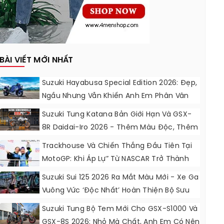
BÀI VIẾT MỚI NHẤT
Suzuki Hayabusa Special Edition 2026: Đẹp,
Ngầu Nhưng Vẫn Khiến Anh Em Phân Vân
Suzuki Tung Katana Bản Giới Hạn Và GSX-
8R Daidai-Iro 2026 - Thêm Màu Độc, Thêm
Đồ Chơi, Thêm Cá Tính
Trackhouse Và Chiến Thắng Đầu Tiên Tại
MotoGP: Khi Áp Lự” Từ NASCAR Trở Thành
Động Lực Ngọt Ngào
Suzuki Sui 125 2026 Ra Mắt Màu Mới - Xe Ga
Vuông Vức ‘độc Nhất’ Hoàn Thiện Bộ Sưu
Tập 7 Sắc Cầu Vồng
Suzuki Tung Bộ Tem Mới Cho GSX-S1000 Và
GSX-8S 2026: Nhỏ Mà Chất, Anh Em Có Nên