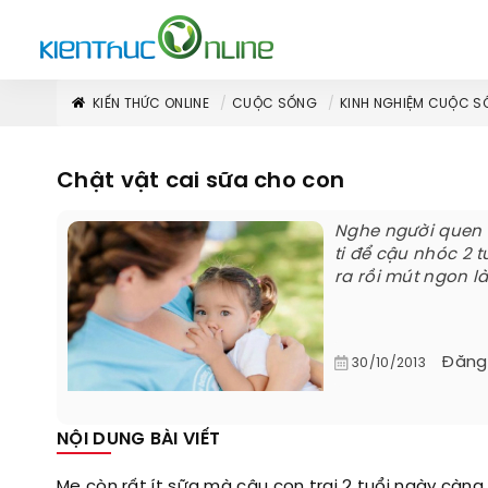
KIẾN THỨC ONLINE
CUỘC SỐNG
KINH NGHIỆM CUỘC S
Chật vật cai sữa cho con
Nghe người quen b
ti để cậu nhóc 2 
ra rồi mút ngon l
Đăng
30/10/2013
NỘI DUNG BÀI VIẾT
Mẹ còn rất ít sữa mà cậu con trai 2 tuổi ngày càng 