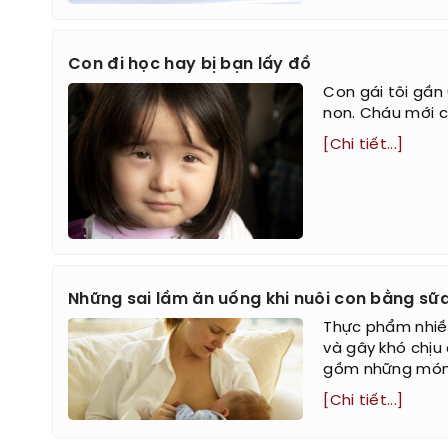
Con đi học hay bị bạn lấy đồ
Con gái tôi gần
non. Cháu mới 
[Chi tiết...]
Những sai lầm ăn uống khi nuôi con bằng sữ
Thực phẩm nhiều
và gây khó chịu
gồm những món c
[Chi tiết...]