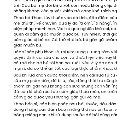
Nhà tâm lý giáo dục cho rằng, khi cai sữa cho trẻ, 
trẻ. Các bà mẹ đôi khi vì xót con hoặc không chịu
nhằng không kiên quyết khiến trẻ càng khó thích n
Theo bà Thoa, tùy thuộc vào cá tính, đặc điểm củ
mẹ thủ thỉ, kể chuyện, đưa lý do "tí ốm", "tí hỏng",
biện pháp mạnh hơn. Với trẻ quá nghiện khó cai, có
quên đi cảm giác muốn được bú. Tuy nhiên, thời gi
cảm giác bị bỏ rơi. Có thể nhờ bố, bà gần gũi chăm 
giác muốn bú.
Bác sĩ sản phụ khoa Lê Thị Kim Dung (Trung tâm y k
quyết định cai sữa cho con và thực hiện việc này 
có thể cho bé bú tới hơn hai tuổi. Nếu vì lý do nào
mạnh, đã có thể ăn tốt các loại thực phẩm khác,
Sau khi lựa chọn được thời điểm, nên cai sữa từ từ
sữa mẹ giảm dần, đỡ bị ứ, tắc, đồng thời trẻ cũng l
thậm chí gần như không còn sữa nhưng con vẫn "ng
đó còn là phản xạ tạo cảm giác thỏa mãn, an toàn. 
cảm giác được yêu thương, gần gũi với mẹ.
Theo bác sĩ, các biện pháp như bôi thuốc, dầu đắn
dùng nhưng cần đảm bảo những thứ này an toàn với
bỏng miệng con. Khi sử dụng thuốc để bôi cũng cầ