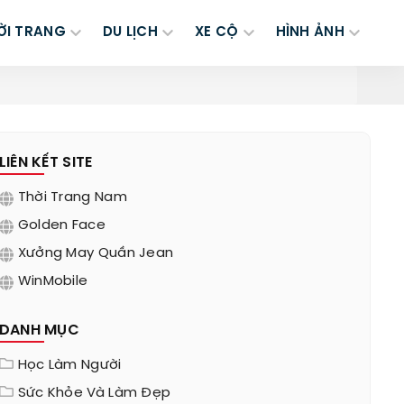
ỜI TRANG
DU LỊCH
XE CỘ
HÌNH ẢNH
LIÊN KẾT SITE
Thời Trang Nam
Golden Face
Xưởng May Quần Jean
WinMobile
DANH MỤC
Học Làm Người
Sức Khỏe Và Làm Đẹp