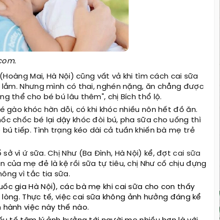
com.
h (Hoàng Mai, Hà Nội) cũng vất vả khi tìm cách cai sữa
ót lắm. Nhưng mình có thai, nghén nặng, ăn chẳng được
ng thể cho bé bú lâu thêm", chị Bích thổ lộ.
bé gào khóc hờn dỗi, có khi khóc nhiều nôn hết đồ ăn.
hốc chốc bé lại dậy khóc đòi bú, pha sữa cho uống thì
 bú tiếp. Tình trạng kéo dài cả tuần khiến bà mẹ trẻ
sở vì ứ sữa. Chị Như (Ba Đình, Hà Nội) kể, đợt
cai sữa
ên của mẹ đẻ là kệ rồi sữa tự tiêu, chị Như cố chịu đựng
ông vì tắc tia sữa.
uốc gia Hà Nội), các bà mẹ khi cai sữa cho con thấy
ủi lòng. Thực tế, việc cai sữa không ảnh hưởng đáng kể
n hành việc này thế nào.