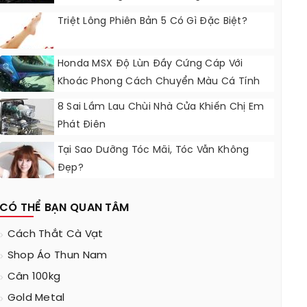
Triệt Lông Phiên Bản 5 Có Gì Đặc Biệt?
Honda MSX Độ Lùn Đầy Cứng Cáp Với
Khoác Phong Cách Chuyển Màu Cá Tính
8 Sai Lầm Lau Chùi Nhà Cửa Khiến Chị Em
Phát Điên
Tại Sao Dưỡng Tóc Mãi, Tóc Vẫn Không
Đẹp?
CÓ THỂ BẠN QUAN TÂM
Cách Thắt Cà Vạt
Shop Áo Thun Nam
Cân 100kg
Gold Metal