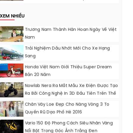
Nâng Cấp?
XEM NHIỀU
Trương Nam Thành Hân Hoan Ngày Về Việt
Nam
Trải Nghiệm Dầu Nhớt Mới Cho Xe Hạng
Sang
Honda Việt Nam Giới Thiệu Super Dream
Bản 20 Năm
Nowlab Nera Ra Mắt Mẫu Xe Điện Được Tạo
Ra Bởi Công Nghệ In 3D Đầu Tiên Trên Thế
Giới
Chân Váy Loe Đẹp Cho Nàng Vòng 3 To
Quyến Rũ Dạo Phố Hè 2016
Vario 150 Độ Phong Cách Siêu Nhân Vàng
Nổi Bật Trong Góc Ảnh Trắng Đen