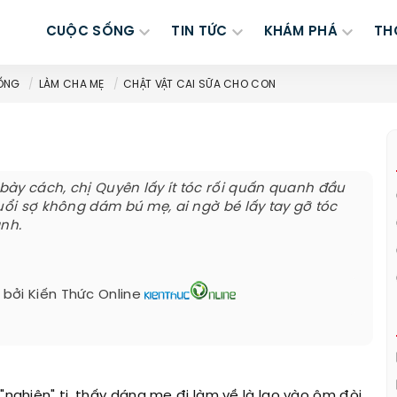
CUỘC SỐNG
TIN TỨC
KHÁM PHÁ
TH
ỐNG
LÀM CHA MẸ
CHẬT VẬT CAI SỮA CHO CON
ày cách, chị Quyên lấy ít tóc rối quấn quanh đầu
tuổi sợ không dám bú mẹ, ai ngờ bé lấy tay gỡ tóc
ành.
 bởi
Kiến Thức Online
"nghiện" ti, thấy dáng mẹ đi làm về là lao vào ôm đòi.