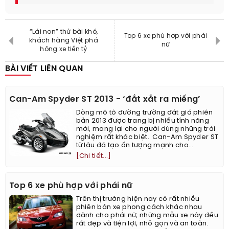
“Lái non” thử bài khó,
Top 6 xe phù hợp với phái
khách hàng Việt phá
nữ
hỏng xe tiền tỷ
BÀI VIẾT LIÊN QUAN
Can-Am Spyder ST 2013 - ‘đắt xắt ra miếng’
Dòng mô tô đường trường đắt giá phiên
bản 2013 được trang bị nhiều tính năng
mới, mang lại cho người dùng những trải
nghiệm rất khác biệt. ​ Can-Am Spyder ST
từ lâu đã tạo ấn tượng mạnh cho...
[Chi tiết...]
Top 6 xe phù hợp với phái nữ
Trên thị trường hiện nay có rất nhiều
phiên bản xe phong cách khác nhau
dành cho phái nữ, những mẫu xe này đều
rất đẹp và tiện lợi, nhỏ gọn và an toàn.