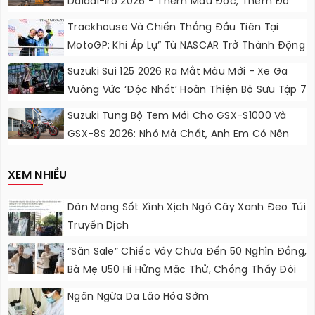
Daidai-Iro 2026 - Thêm Màu Độc, Thêm Đồ
Chơi, Thêm Cá Tính
Trackhouse Và Chiến Thắng Đầu Tiên Tại
MotoGP: Khi Áp Lự” Từ NASCAR Trở Thành Động
Lực Ngọt Ngào
Suzuki Sui 125 2026 Ra Mắt Màu Mới - Xe Ga
Vuông Vức ‘độc Nhất’ Hoàn Thiện Bộ Sưu Tập 7
Sắc Cầu Vồng
Suzuki Tung Bộ Tem Mới Cho GSX-S1000 Và
GSX-8S 2026: Nhỏ Mà Chất, Anh Em Có Nên
Nâng Cấp?
XEM NHIỀU
Dân Mạng Sốt Xình Xịch Ngó Cây Xanh Đeo Túi
Truyền Dịch
“Săn Sale” Chiếc Váy Chưa Đến 50 Nghìn Đồng,
Bà Mẹ U50 Hí Hửng Mặc Thử, Chồng Thấy Đòi
Cởi Ra Ngay
Ngăn Ngừa Da Lão Hóa Sớm