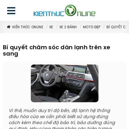
KIẾN THỨC ONLINE
XE
XE 2 BÁNH
MOTO ĐẸP
BÍ QUYẾT CH
Bí quyết chăm sóc dàn lạnh trên xe
sang
Vì thế, muốn duy trì độ bền, độ lạnh hệ thống
điều hòa của xe cần phải biết sử dụng đúng
cách kèm theo chế độ bảo trì, bảo dưỡng đúng