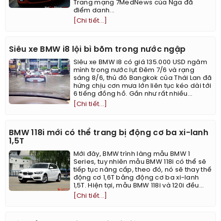
Trang mạng 7MedNews của Nga đã
điểm danh...
[Chi tiết...]
Siêu xe BMW i8 lội bì bõm trong nước ngập
Siêu xe BMW i8 có giá 135.000 USD ngâm
mình trong nước lụt Đêm 7/6 và rạng
sáng 8/6, thủ đô Bangkok của Thái Lan đã
hứng chịu cơn mưa lớn liên tục kéo dài tới
6 tiếng đồng hồ. Gần như rất nhiều...
[Chi tiết...]
BMW 118i mới có thể trang bị động cơ ba xi-lanh
1,5T
Mới đây, BMW trình làng mẫu BMW 1
Series, tuy nhiên mẫu BMW 118i có thể sẽ
tiếp tục nâng cấp, theo đó, nó sẽ thay thế
động cơ 1,6T bằng động cơ ba xi-lanh
1,5T. Hiện tại, mẫu BMW 118i và 120i đều...
[Chi tiết...]