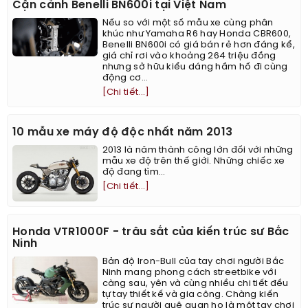
Cận cảnh Benelli BN600i tại Việt Nam
Nếu so với một số mẫu xe cùng phân
khúc như Yamaha R6 hay Honda CBR600,
Benelli BN600i có giá bán rẻ hơn đáng kể,
giá chỉ rơi vào khoảng 264 triệu đồng
nhưng sở hữu kiểu dáng hầm hố đi cùng
động cơ...
[Chi tiết...]
10 mẫu xe máy độ độc nhất năm 2013
2013 là năm thành công lớn đối với những
mẫu xe độ trên thế giới. Những chiếc xe
độ đang tìm...
[Chi tiết...]
Honda VTR1000F - trâu sắt của kiến trúc sư Bắc
Ninh
Bản độ Iron-Bull của tay chơi người Bắc
Ninh mang phong cách streetbike với
càng sau, yên và cùng nhiều chi tiết đều
tự tay thiết kế và gia công. Chàng kiến
trúc sư người quê quan họ là một tay chơi