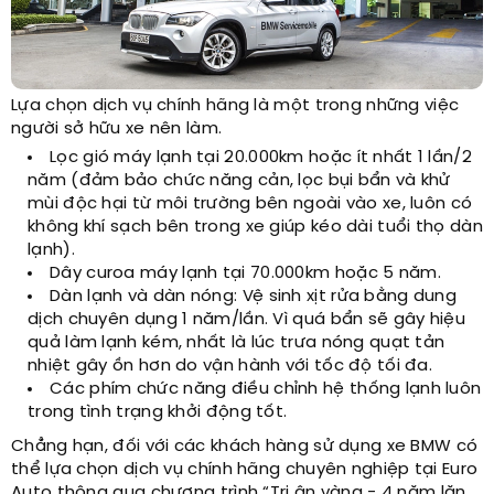
Lựa chọn dịch vụ chính hãng là một trong những việc
người sở hữu xe nên làm.
Lọc gió máy lạnh tại 20.000km hoặc ít nhất 1 lần/2
năm (đảm bảo chức năng cản, lọc bụi bẩn và khử
mùi độc hại từ môi trường bên ngoài vào xe, luôn có
không khí sạch bên trong xe giúp kéo dài tuổi thọ dàn
lạnh).
Dây curoa máy lạnh tại 70.000km hoặc 5 năm.
Dàn lạnh và dàn nóng: Vệ sinh xịt rửa bằng dung
dịch chuyên dụng 1 năm/lần. Vì quá bẩn sẽ gây hiệu
quả làm lạnh kém, nhất là lúc trưa nóng quạt tản
nhiệt gây ồn hơn do vận hành với tốc độ tối đa.
Các phím chức năng điều chỉnh hệ thống lạnh luôn
trong tình trạng khởi động tốt.
Chẳng hạn, đối với các khách hàng sử dụng xe BMW có
thể lựa chọn dịch vụ chính hãng chuyên nghiệp tại Euro
Auto thông qua chương trình “Tri ân vàng - 4 năm lăn