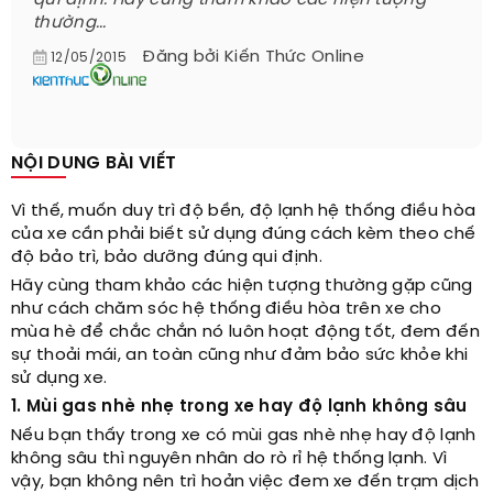
qui định. Hãy cùng tham khảo các hiện tượng
thường...
Đăng bởi
Kiến Thức Online
12/05/2015
NỘI DUNG BÀI VIẾT
Vì thế, muốn duy trì độ bền, độ lạnh hệ thống điều hòa
của xe cần phải biết sử dụng đúng cách kèm theo chế
độ bảo trì, bảo dưỡng đúng qui định.
Hãy cùng tham khảo các hiện tượng thường gặp cũng
như cách chăm sóc hệ thống điều hòa trên xe cho
mùa hè để chắc chắn nó luôn hoạt động tốt, đem đến
sự thoải mái, an toàn cũng như đảm bảo sức khỏe khi
sử dụng xe.
1. Mùi gas nhè nhẹ trong xe hay độ lạnh không sâu
Nếu bạn thấy trong xe có mùi gas nhè nhẹ hay độ lạnh
không sâu thì nguyên nhân do rò rỉ hệ thống lạnh. Vì
vậy, bạn không nên trì hoản việc đem xe đến trạm dịch