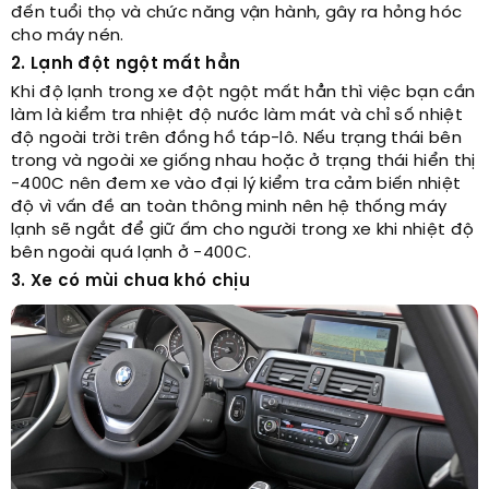
đến tuổi thọ và chức năng vận hành, gây ra hỏng hóc
cho máy nén.
2. Lạnh đột ngột mất hẳn
Khi độ lạnh trong xe đột ngột mất hẳn thì việc bạn cần
làm là kiểm tra nhiệt độ nước làm mát và chỉ số nhiệt
độ ngoài trời trên đồng hồ táp-lô. Nếu trạng thái bên
trong và ngoài xe giống nhau hoặc ở trạng thái hiển thị
-40­0C nên đem xe vào đại lý kiểm tra cảm biến nhiệt
độ vì vấn đề an toàn thông minh nên hệ thống máy
lạnh sẽ ngắt để giữ ấm cho người trong xe khi nhiệt độ
bên ngoài quá lạnh ở -400C.
3. Xe có mùi chua khó chịu