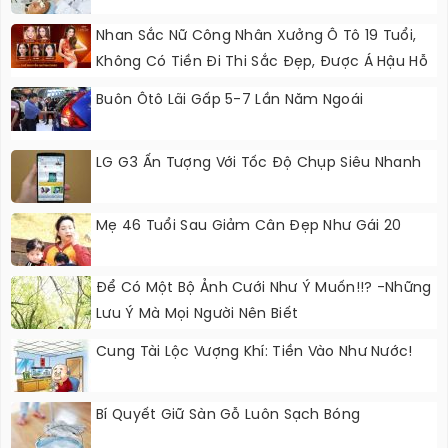
Nhan Sắc Nữ Công Nhân Xưởng Ô Tô 19 Tuổi,
Không Có Tiền Đi Thi Sắc Đẹp, Được Á Hậu Hỗ
Trợ Quần Áo
Buôn Ôtô Lãi Gấp 5-7 Lần Năm Ngoái
LG G3 Ấn Tượng Với Tốc Độ Chụp Siêu Nhanh
Mẹ 46 Tuổi Sau Giảm Cân Đẹp Như Gái 20
Để Có Một Bộ Ảnh Cưới Như Ý Muốn!!? -Những
Lưu Ý Mà Mọi Người Nên Biết
Cung Tài Lộc Vượng Khí: Tiền Vào Như Nước!
Bí Quyết Giữ Sàn Gỗ Luôn Sạch Bóng