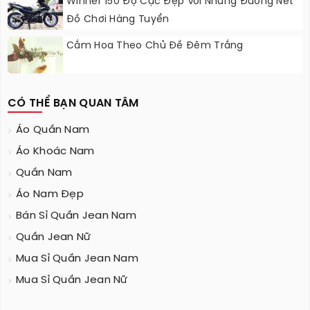
Winner 150 Độ Cực Đẹp Với Những Đường Nét
Đồ Chơi Hàng Tuyển
Cắm Hoa Theo Chủ Đề Đêm Trắng
CÓ THỂ BẠN QUAN TÂM
Áo Quần Nam
Áo Khoác Nam
Quần Nam
Áo Nam Đẹp
Bán Sỉ Quần Jean Nam
Quần Jean Nữ
Mua Sỉ Quần Jean Nam
Mua Sỉ Quần Jean Nữ