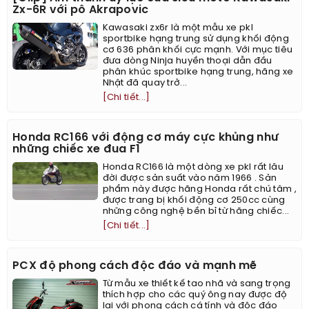
Zx-6R với pô Akrapovic
Kawasaki zx6r là một mẫu xe pkl
sportbike hạng trung sử dụng khối động
cơ 636 phân khối cực mạnh. Với mục tiêu
đưa dòng Ninja huyền thoại dẫn đầu
phân khúc sportbike hạng trung, hãng xe
Nhật đã quay trở...
[Chi tiết...]
Honda RC166 với động cơ máy cực khủng như
những chiếc xe đua F1
Honda RC166 là một dòng xe pkl rất lâu
đời được sản suất vào năm 1966 . Sản
phẩm này được hãng Honda rất chú tâm ,
được trang bị khối động cơ 250cc cùng
những công nghệ bền bỉ từ hãng chiếc...
[Chi tiết...]
PCX độ phong cách độc đáo và mạnh mẽ
Từ mẫu xe thiết kế tao nhã và sang trọng
thích hợp cho các quý ông nay được độ
lại với phong cách cá tính và độc đáo