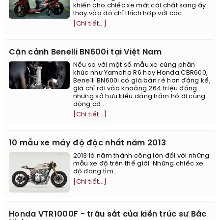
khiến cho chiếc xe mất cái chất sang ấy
thay vào đó chỉ thích hợp với các...
[Chi tiết...]
Cận cảnh Benelli BN600i tại Việt Nam
Nếu so với một số mẫu xe cùng phân
khúc như Yamaha R6 hay Honda CBR600,
Benelli BN600i có giá bán rẻ hơn đáng kể,
giá chỉ rơi vào khoảng 264 triệu đồng
nhưng sở hữu kiểu dáng hầm hố đi cùng
động cơ...
[Chi tiết...]
10 mẫu xe máy độ độc nhất năm 2013
2013 là năm thành công lớn đối với những
mẫu xe độ trên thế giới. Những chiếc xe
độ đang tìm...
[Chi tiết...]
Honda VTR1000F - trâu sắt của kiến trúc sư Bắc