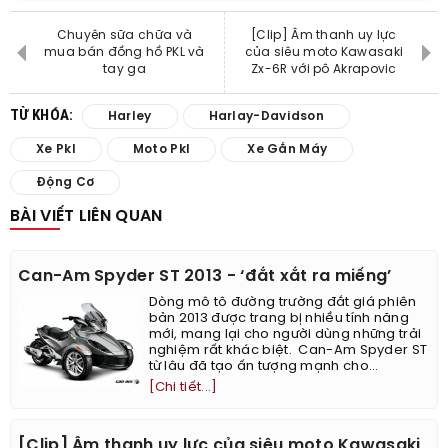
Chuyên sữa chữa và
[Clip] Âm thanh uy lực
mua bán đồng hồ PKL và
của siêu moto Kawasaki
tay ga
Zx-6R với pô Akrapovic
TỪ KHÓA:
Harley
Harlay-Davidson
Xe Pkl
Moto Pkl
Xe Gắn Máy
Động Cơ
BÀI VIẾT LIÊN QUAN
Can-Am Spyder ST 2013 - ‘đắt xắt ra miếng’
Dòng mô tô đường trường đắt giá phiên
bản 2013 được trang bị nhiều tính năng
mới, mang lại cho người dùng những trải
nghiệm rất khác biệt. ​ Can-Am Spyder ST
từ lâu đã tạo ấn tượng mạnh cho...
[Chi tiết...]
[Clip] Âm thanh uy lực của siêu moto Kawasaki