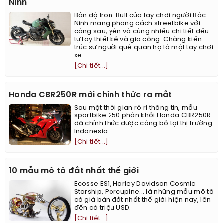
Ninh
Bản độ Iron-Bull của tay chơi người Bắc
Ninh mang phong cách streetbike với
càng sau, yên và cùng nhiều chi tiết đều
tự tay thiết kế và gia công. Chàng kiến
trúc sư người quê quan họ là một tay chơi
xe....
[Chi tiết...]
Honda CBR250R mới chính thức ra mắt
Sau một thời gian rò rỉ thông tin, mẫu
sportbike 250 phân khối Honda CBR250R
đã chính thức được công bố tại thị trường
Indonesia.
[Chi tiết...]
10 mẫu mô tô đắt nhất thế giới
Ecosse ES1, Harley Davidson Cosmic
Starship, Porcupine... là những mẫu mô tô
có giá bán đắt nhất thế giới hiện nay, lên
đến cả triệu USD.
[Chi tiết...]