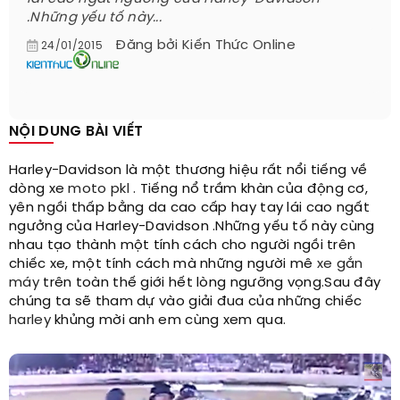
.Những yếu tố này...
Đăng bởi
Kiến Thức Online
24/01/2015
NỘI DUNG BÀI VIẾT
Harley-Davidson là một thương hiệu rất nổi tiếng về
dòng xe
moto pkl
. Tiếng nổ trầm khàn của động cơ,
yên ngồi thấp bằng da cao cấp hay tay lái cao ngất
ngưởng của Harley-Davidson .Những yếu tố này cùng
nhau tạo thành một tính cách cho người ngồi trên
chiếc xe, một tính cách mà những người mê
xe gắn
máy
trên toàn thế giới hết lòng ngưỡng vọng.Sau đây
chúng ta sẽ tham dự vào giải đua của những chiếc
harley
khủng mời anh em cùng xem qua.