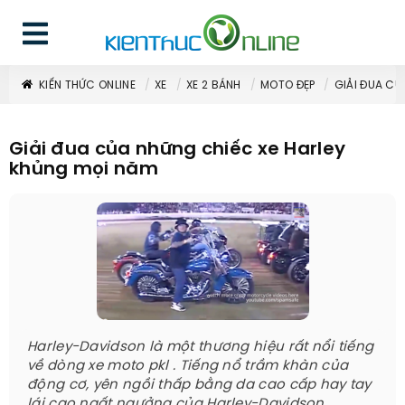
KIẾN THỨC ONLINE
XE
XE 2 BÁNH
MOTO ĐẸP
GIẢI ĐUA CỦ
Giải đua của những chiếc xe Harley
khủng mọi năm
Harley-Davidson là một thương hiệu rất nổi tiếng
về dòng xe moto pkl . Tiếng nổ trầm khàn của
động cơ, yên ngồi thấp bằng da cao cấp hay tay
lái cao ngất ngưởng của Harley-Davidson