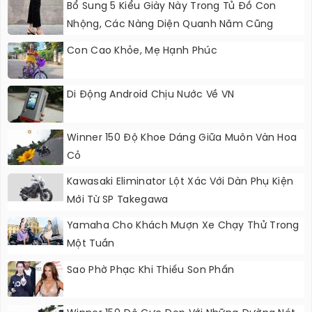
Bổ Sung 5 Kiểu Giày Này Trong Tủ Đồ Con
Nhộng, Các Nàng Diện Quanh Năm Cũng
Không Lo Lỗi Thời
Con Cao Khỏe, Mẹ Hạnh Phúc
Di Động Android Chịu Nước Về VN
Winner 150 Độ Khoe Dáng Giữa Muôn Vàn Hoa
Cỏ
Kawasaki Eliminator Lột Xác Với Dàn Phụ Kiện
Mới Từ SP Takegawa
Yamaha Cho Khách Mượn Xe Chạy Thử Trong
Một Tuần
Sao Phờ Phạc Khi Thiếu Son Phấn