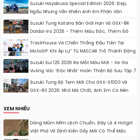
Suzuki Hayabusa Special Edition 2026: Đẹp,
Ngầu Nhưng Vẫn Khiến Anh Em Phân Vân
Suzuki Tung Katana Bản Giới Hạn Và GSX-8R
Daidai-Iro 2026 - Thêm Màu Độc, Thêm Đồ
Chơi, Thêm Cá Tính
Trackhouse Và Chiến Thắng Đầu Tiên Tại
MotoGP: Khi Áp Lự” Từ NASCAR Trở Thành Động
Lực Ngọt Ngào
Suzuki Sui 125 2026 Ra Mắt Màu Mới - Xe Ga
Vuông Vức ‘độc Nhất’ Hoàn Thiện Bộ Sưu Tập 7
Sắc Cầu Vồng
Suzuki Tung Bộ Tem Mới Cho GSX-S1000 Và
GSX-8S 2026: Nhỏ Mà Chất, Anh Em Có Nên
Nâng Cấp?
XEM NHIỀU
Dáng Mũm Mĩm Lệch Chuẩn, Đây Là 4 Hotgirl
Việt Phá Vỡ Định Kiến Gầy Mới Có Thể Mặc
Đẹp