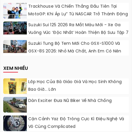
Chơi, Thêm Cá Tính
Trackhouse Và Chiến Thắng Đầu Tiên Tại
MotoGP: Khi Áp Lự” Từ NASCAR Trở Thành Động
Lực Ngọt Ngào
Suzuki Sui 125 2026 Ra Mắt Màu Mới - Xe Ga
Vuông Vức ‘độc Nhất’ Hoàn Thiện Bộ Sưu Tập 7
Sắc Cầu Vồng
Suzuki Tung Bộ Tem Mới Cho GSX-S1000 Và
GSX-8S 2026: Nhỏ Mà Chất, Anh Em Có Nên
Nâng Cấp?
XEM NHIỀU
Lớp Học Của Bà Giáo Già Và Học Sinh Không
Bao Giờ... Lớn
Dàn Exciter Đưa Nữ Biker Về Nhà Chồng
Cận Cảnh Yaz Độ Trông Cực Kì Điệu Nghệ Và
Vô Cùng Complicated