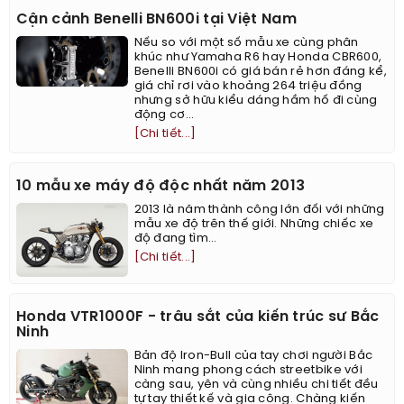
Cận cảnh Benelli BN600i tại Việt Nam
Nếu so với một số mẫu xe cùng phân
khúc như Yamaha R6 hay Honda CBR600,
Benelli BN600i có giá bán rẻ hơn đáng kể,
giá chỉ rơi vào khoảng 264 triệu đồng
nhưng sở hữu kiểu dáng hầm hố đi cùng
động cơ...
[Chi tiết...]
10 mẫu xe máy độ độc nhất năm 2013
2013 là năm thành công lớn đối với những
mẫu xe độ trên thế giới. Những chiếc xe
độ đang tìm...
[Chi tiết...]
Honda VTR1000F - trâu sắt của kiến trúc sư Bắc
Ninh
Bản độ Iron-Bull của tay chơi người Bắc
Ninh mang phong cách streetbike với
càng sau, yên và cùng nhiều chi tiết đều
tự tay thiết kế và gia công. Chàng kiến