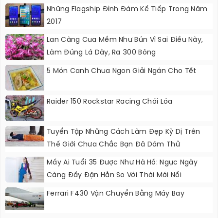
Những Flagship Đình Đám Kế Tiếp Trong Năm
2017
Lan Càng Cua Mềm Như Bún Vì Sai Điều Này,
Làm Đúng Lá Dày, Ra 300 Bông
5 Món Canh Chua Ngon Giải Ngán Cho Tết
Raider 150 Rockstar Racing Chói Lóa
Tuyển Tập Những Cách Làm Đẹp Kỳ Dị Trên
Thế Giới Chưa Chắc Bạn Đã Dám Thử
Mấy Ai Tuổi 35 Được Như Hà Hồ: Ngực Ngày
Càng Đầy Đặn Hẳn So Với Thời Mới Nổi
Ferrari F430 Vận Chuyển Bằng Máy Bay