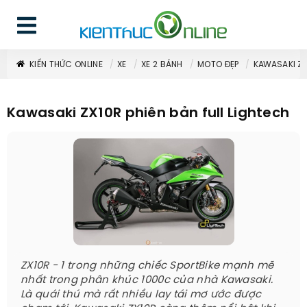
KIẾN THỨC ONLINE
XE
XE 2 BÁNH
MOTO ĐẸP
KAWASAKI ZX
Kawasaki ZX10R phiên bản full Lightech
ZX10R - 1 trong những chiếc SportBike mạnh mẽ
nhất trong phân khúc 1000c của nhà Kawasaki.
Là quái thú mà rất nhiều lay tái mơ ước được