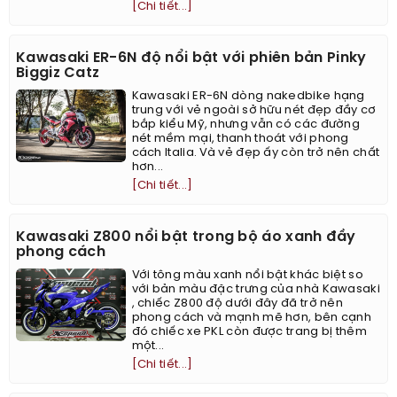
[Chi tiết...]
Kawasaki ER-6N độ nổi bật với phiên bản Pinky
Biggiz Catz
Kawasaki ER-6N dòng nakedbike hạng
trung với vẻ ngoài sở hữu nét đẹp đầy cơ
bắp kiểu Mỹ, nhưng vẫn có các đường
nét mềm mại, thanh thoát với phong
cách Italia. Và vẻ đẹp ấy còn trở nên chất
hơn...
[Chi tiết...]
Kawasaki Z800 nổi bật trong bộ áo xanh đầy
phong cách
Với tông màu xanh nổi bật khác biệt so
với bản màu đặc trưng của nhà Kawasaki
, chiếc Z800 độ dưới đây đã trở nên
phong cách và mạnh mẽ hơn, bên cạnh
đó chiếc xe PKL còn được trang bị thêm
một...
[Chi tiết...]