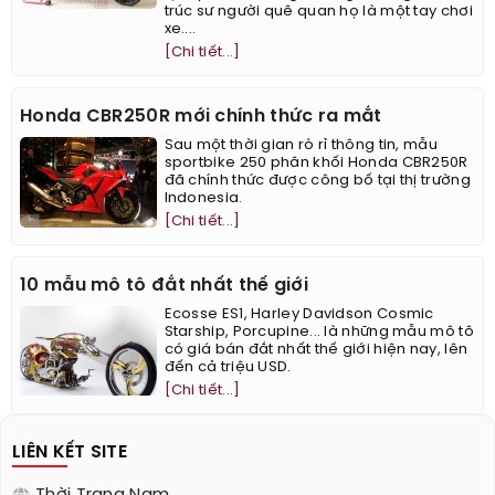
trúc sư người quê quan họ là một tay chơi
xe....
[Chi tiết...]
Honda CBR250R mới chính thức ra mắt
Sau một thời gian rò rỉ thông tin, mẫu
sportbike 250 phân khối Honda CBR250R
đã chính thức được công bố tại thị trường
Indonesia.
[Chi tiết...]
10 mẫu mô tô đắt nhất thế giới
Ecosse ES1, Harley Davidson Cosmic
Starship, Porcupine... là những mẫu mô tô
có giá bán đắt nhất thế giới hiện nay, lên
đến cả triệu USD.
[Chi tiết...]
LIÊN KẾT SITE
Thời Trang Nam