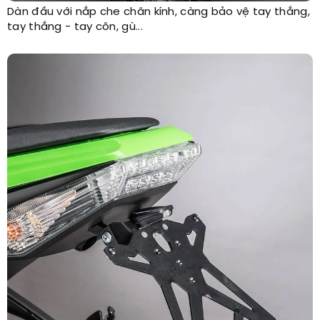
Dàn đầu với nắp che chân kính, càng bảo vệ tay thắng,
tay thắng - tay côn, gù...