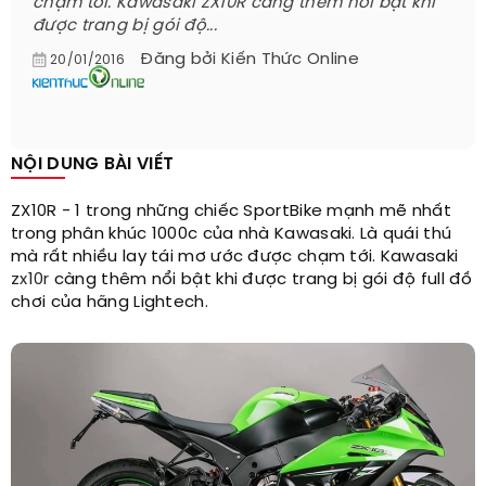
chạm tới. Kawasaki ZX10R càng thêm nổi bật khi
được trang bị gói độ...
Đăng bởi
Kiến Thức Online
20/01/2016
NỘI DUNG BÀI VIẾT
ZX10R - 1 trong những chiếc SportBike mạnh mẽ nhất
trong phân khúc 1000c của nhà Kawasaki. Là quái thú
mà rất nhiều lay tái mơ ước được chạm tới. Kawasaki
zx10r
càng thêm nổi bật khi được trang bị gói độ full đồ
chơi của hãng Lightech.