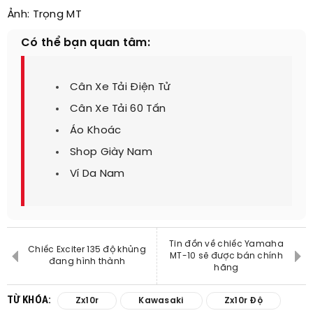
Ảnh: Trọng MT​
Có thể bạn quan tâm:
Cân Xe Tải Điện Tử
Cân Xe Tải 60 Tấn
Áo Khoác
Shop Giày Nam
Ví Da Nam
Tin đồn về chiếc Yamaha
Chiếc Exciter 135 độ khủng
MT-10 sẽ được bán chính
đang hình thành
hãng
TỪ KHÓA:
Zx10r
Kawasaki
Zx10r Độ