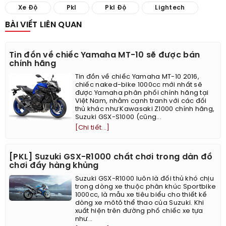
Xe Độ
Pkl
Pkl Độ
Lightech
BÀI VIẾT LIÊN QUAN
Tin đồn về chiếc Yamaha MT-10 sẽ được bán
chính hãng
Tin đồn về chiếc Yamaha MT-10 2016,
chiếc naked-bike 1000cc mới nhất sẽ
được Yamaha phân phối chính hãng tại
Việt Nam, nhằm cạnh tranh với các đối
thủ khác như Kawasaki Z1000 chính hãng,
Suzuki GSX-S1000 (cũng...
[Chi tiết...]
[PKL] Suzuki GSX-R1000 chất chơi trong dàn đồ
chơi đầy hàng khủng
Suzuki GSX-R1000 luôn là đối thủ khó chịu
trong dòng xe thuộc phân khúc Sportbike
1000cc, là mẫu xe tiêu biểu cho thiết kế
dòng xe môtô thể thao của Suzuki. Khi
xuất hiện trên đường phố chiếc xe tựa
như...