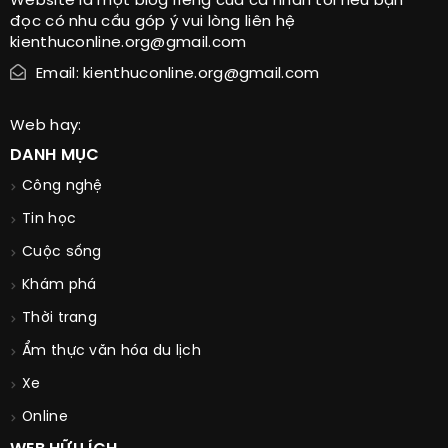
Website là một blog riêng của cá nhân tôi nếu bạn
đọc có nhu cầu góp ý vui lòng liên hệ
kienthuconline.org@gmail.com
Email: kienthuconline.org@gmail.com
Web hay:
DANH MỤC
Công nghệ
Tin học
Cuộc sống
Khám phá
Thời trang
Ẩm thực văn hóa du lịch
Xe
Online