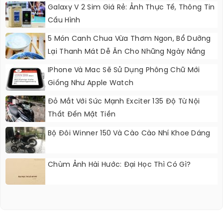
Galaxy V 2 Sim Giá Rẻ: Ảnh Thực Tế, Thông Tin
Cấu Hình
5 Món Canh Chua Vừa Thơm Ngon, Bổ Dưỡng
Lại Thanh Mát Dễ Ăn Cho Những Ngày Nắng
Nóng
IPhone Và Mac Sẽ Sử Dụng Phông Chữ Mới
Giống Như Apple Watch
Đỏ Mắt Với Sức Mạnh Exciter 135 Độ Từ Nội
Thất Đến Mặt Tiền
Bộ Đôi Winner 150 Và Cào Cào Nhí Khoe Dáng
Chùm Ảnh Hài Hước: Đại Học Thì Có Gì?