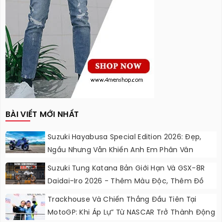
BÀI VIẾT MỚI NHẤT
Suzuki Hayabusa Special Edition 2026: Đẹp,
Ngầu Nhưng Vẫn Khiến Anh Em Phân Vân
Suzuki Tung Katana Bản Giới Hạn Và GSX-8R
Daidai-Iro 2026 - Thêm Màu Độc, Thêm Đồ
Chơi, Thêm Cá Tính
Trackhouse Và Chiến Thắng Đầu Tiên Tại
MotoGP: Khi Áp Lự” Từ NASCAR Trở Thành Động