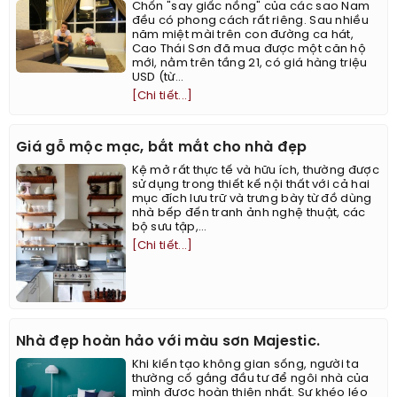
Chốn "say giấc nồng" của các sao Nam
đều có phong cách rất riêng. Sau nhiều
năm miệt mài trên con đường ca hát,
Cao Thái Sơn đã mua được một căn hộ
mới, nằm trên tầng 21, có giá hàng triệu
USD (từ...
[Chi tiết...]
Giá gỗ mộc mạc, bắt mắt cho nhà đẹp
Kệ mở rất thực tế và hữu ích, thường được
sử dụng trong thiết kế nội thất với cả hai
mục đích lưu trữ và trưng bày từ đồ dùng
nhà bếp đến tranh ảnh nghệ thuật, các
bộ sưu tập,...
[Chi tiết...]
Nhà đẹp hoàn hảo với màu sơn Majestic.
Khi kiến tạo không gian sống, người ta
thường cố gắng đầu tư để ngôi nhà của
mình được hoàn thiện nhất. Sự khéo léo