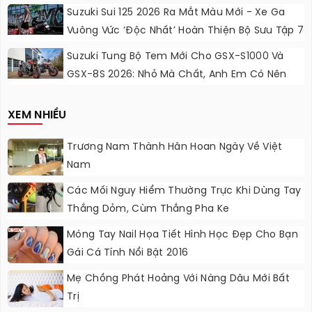
Lực Ngọt Ngào
Suzuki Sui 125 2026 Ra Mắt Màu Mới - Xe Ga
Vuông Vức ‘độc Nhất’ Hoàn Thiện Bộ Sưu Tập 7
Sắc Cầu Vồng
Suzuki Tung Bộ Tem Mới Cho GSX-S1000 Và
GSX-8S 2026: Nhỏ Mà Chất, Anh Em Có Nên
Nâng Cấp?
XEM NHIỀU
Trương Nam Thành Hân Hoan Ngày Về Việt
Nam
Các Mối Nguy Hiểm Thường Trực Khi Dùng Tay
Thắng Dỏm, Cùm Thắng Pha Ke
Móng Tay Nail Họa Tiết Hình Học Đẹp Cho Bạn
Gái Cá Tính Nổi Bật 2016
Mẹ Chồng Phát Hoảng Với Nàng Dâu Mới Bất
Trị