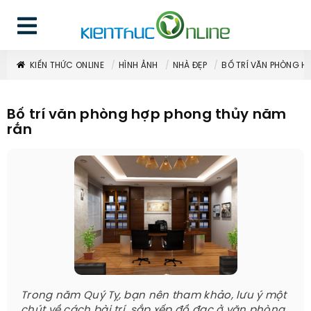
KIẾN THỨC ONLINE
HÌNH ẢNH
NHÀ ĐẸP
BỐ TRÍ VĂN PHÒNG H
Bố trí văn phòng hợp phong thủy năm
rắn
Trong năm Quý Tỵ, bạn nên tham khảo, lưu ý một
chút về cách bài trí, sắp xếp đồ đạc ở văn phòng