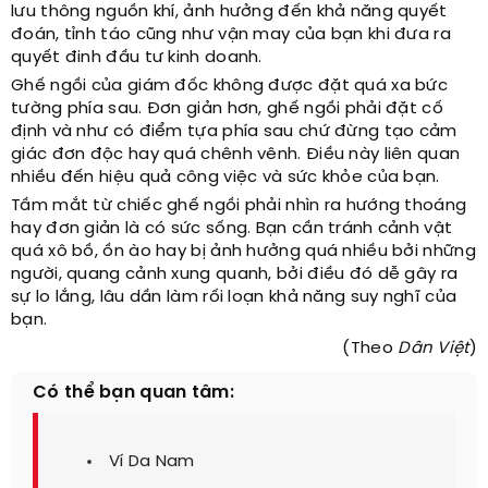
lưu thông nguồn khí, ảnh hưởng đến khả năng quyết
đoán, tỉnh táo cũng như vận may của bạn khi đưa ra
quyết đinh đầu tư kinh doanh.
Ghế ngồi của giám đốc không được đặt quá xa bức
tường phía sau. Đơn giản hơn, ghế ngồi phải đặt cố
định và như có điểm tựa phía sau chứ đừng tạo cảm
giác đơn độc hay quá chênh vênh. Điều này liên quan
nhiều đến hiệu quả công việc và sức khỏe của bạn.
Tầm mắt từ chiếc ghế ngồi phải nhìn ra hướng thoáng
hay đơn giản là có sức sống. Bạn cần tránh cảnh vật
quá xô bồ, ồn ào hay bị ảnh hưởng quá nhiều bởi những
người, quang cảnh xung quanh, bởi điều đó dễ gây ra
sự lo lắng, lâu dần làm rối loạn khả năng suy nghĩ của
bạn.
(Theo
Dân Việt
)
Có thể bạn quan tâm:
Ví Da Nam