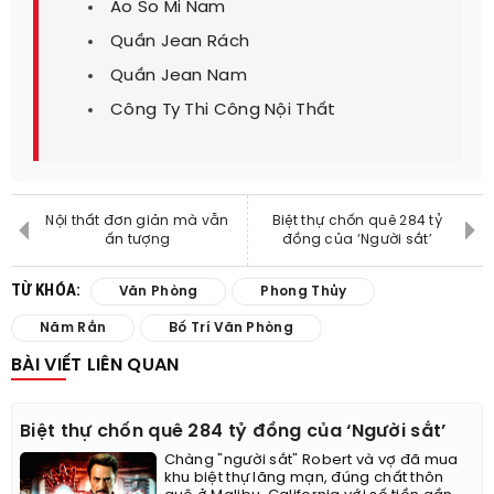
Ao So Mi Nam
Quần Jean Rách
Quần Jean Nam
Công Ty Thi Công Nội Thất
Nội thất đơn giản mà vẫn
Biệt thự chốn quê 284 tỷ
ấn tượng
đồng của ‘Người sắt’
TỪ KHÓA:
Văn Phòng
Phong Thủy
Năm Rắn
Bố Trí Văn Phòng
BÀI VIẾT LIÊN QUAN
Biệt thự chốn quê 284 tỷ đồng của ‘Người sắt’
Chàng "người sắt" Robert và vợ đã mua
khu biệt thự lãng mạn, đúng chất thôn