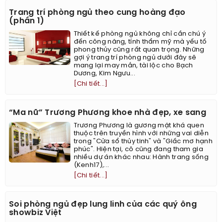
Trang trí phòng ngủ theo cung hoàng đạo
(phần 1)
Thiết kế phòng ngủ không chỉ cần chú ý
đến công năng, tính thẩm mỹ mà yếu tố
phong thủy cũng rất quan trọng. Những
gợi ý trang trí phòng ngủ dưới đây sẽ
mang lại may mắn, tài lộc cho Bạch
Dương, Kim Ngưu...
[Chi tiết...]
“Ma nữ” Trương Phương khoe nhà đẹp, xe sang
Trương Phương là gương mặt khá quen
thuộc trên truyền hình với những vai diễn
trong "Cửa sổ thủy tinh" và "Giấc mơ hạnh
phúc". Hiện tại, cô cũng đang tham gia
nhiều dự án khác nhau: Hành trang sống
(Kenh17),...
[Chi tiết...]
Soi phòng ngủ đẹp lung linh của các quý ông
showbiz Việt