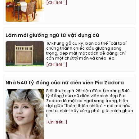
[Chi tiết...]
Làm mới giường ngủ từ vật dụng cũ
Từ khung gỗ cũ kỹ, bạn có thể "cải tạo"
chúng thành chiếc đầu giường sang
trọng, đẹp mắt một cách dễ dàng, chỉ
cần một chút tỷ mẩn và khéo léo.
[Chi tiết...]
Nhà 540 tỷ đồng của nữ diễn viên Pia Zadora
Biệt thự trị giá 26 triệu đôla (khoảng 540
tỷ đồng) của nữ diễn viên xinh đẹp Pia
Zadora là một cơ ngơi sang trọng, hiện
đại giữa "thảm thiên nhiên" - nơi mà hầu
như ai nhìn thấy cũng phải giật mình ghen
tị.
[Chi tiết...]