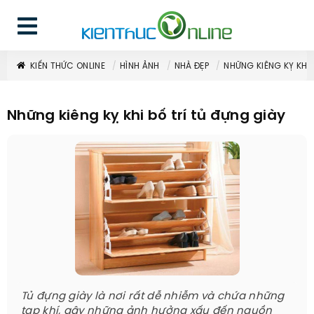
KIẾN THỨC ONLINE
HÌNH ẢNH
NHÀ ĐẸP
NHỮNG KIÊNG KỴ KHI 
Những kiêng kỵ khi bố trí tủ đựng giày
Tủ đựng giày là nơi rất dễ nhiễm và chứa những
tạp khí, gây những ảnh hưởng xấu đến nguồn