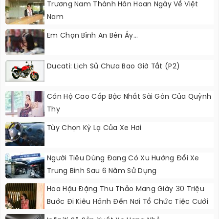
Trương Nam Thành Hân Hoan Ngày Về Việt
Nam
Em Chọn Bình An Bên Ấy...
Ducati: Lịch Sử Chưa Bao Giờ Tắt (P2)
Căn Hộ Cao Cấp Bậc Nhất Sài Gòn Của Quỳnh
Thy
Tùy Chọn Kỳ Lạ Của Xe Hơi
Người Tiêu Dùng Đang Có Xu Hướng Đổi Xe
Trung Bình Sau 6 Năm Sử Dụng
Hoa Hậu Đặng Thu Thảo Mang Giày 30 Triệu
Bước Đi Kiêu Hãnh Đến Nơi Tổ Chức Tiệc Cưới