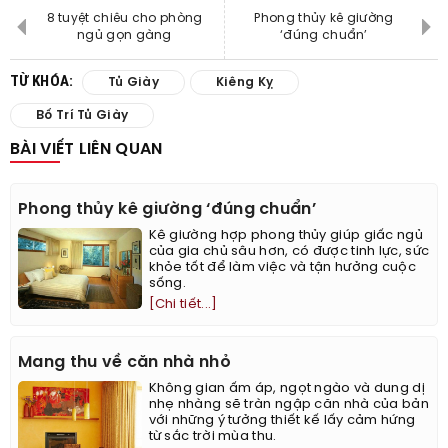
8 tuyệt chiêu cho phòng
Phong thủy kê giường
ngủ gọn gàng
‘đúng chuẩn’
TỪ KHÓA:
Tủ Giày
Kiêng Kỵ
Bố Trí Tủ Giày
BÀI VIẾT LIÊN QUAN
Phong thủy kê giường ‘đúng chuẩn’
Kê giường hợp phong thủy giúp giấc ngủ
của gia chủ sâu hơn, có được tinh lực, sức
khỏe tốt để làm việc và tận hưởng cuộc
sống.
[Chi tiết...]
Mang thu về căn nhà nhỏ
Không gian ấm áp, ngọt ngào và dung dị
nhẹ nhàng sẽ tràn ngập căn nhà của bản
với những ý tưởng thiết kế lấy cảm hứng
từ sắc trời mùa thu.