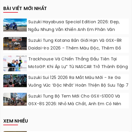
BÀI VIẾT MỚI NHẤT
Suzuki Hayabusa Special Edition 2026: Đẹp,
Ngầu Nhưng Vẫn Khiến Anh Em Phân Vân
Suzuki Tung Katana Bản Giới Hạn Và GSX-8R
Daidai-Iro 2026 - Thêm Màu Độc, Thêm Đồ
Chơi, Thêm Cá Tính
Trackhouse Và Chiến Thắng Đầu Tiên Tại
MotoGP: Khi Áp Lự” Từ NASCAR Trở Thành Động
Lực Ngọt Ngào
Suzuki Sui 125 2026 Ra Mắt Màu Mới - Xe Ga
Vuông Vức ‘độc Nhất’ Hoàn Thiện Bộ Sưu Tập 7
Sắc Cầu Vồng
Suzuki Tung Bộ Tem Mới Cho GSX-S1000 Và
GSX-8S 2026: Nhỏ Mà Chất, Anh Em Có Nên
Nâng Cấp?
XEM NHIỀU