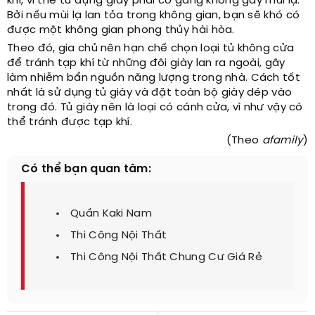
khí, vì thế tủ đựng giày phải cố gắng không gây mùi lạ.
Bởi nếu mùi lạ lan tỏa trong không gian, bạn sẽ khó có
được một không gian phong thủy hài hòa.
Theo đó, gia chủ nên hạn chế chọn loại tủ không cửa
để tránh tạp khí từ những đôi giày lan ra ngoài, gây
làm nhiễm bẩn nguồn năng lượng trong nhà. Cách tốt
nhất là sử dụng tủ giày và đặt toàn bộ giày dép vào
trong đó. Tủ giày nên là loại có cánh cửa, vì như vậy có
thể tránh được tạp khí.
(Theo
afamily
)
Có thể bạn quan tâm:
Quần Kaki Nam
Thi Công Nội Thất
Thi Công Nội Thất Chung Cư Giá Rẻ