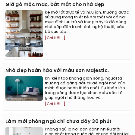
Giá gỗ mộc mạc, bắt mắt cho nhà đẹp
Kệ mở rất thực tế và hữu ích, thường được
sử dụng trong thiết kế nội thất với cả hai
mục đích lưu trữ và trưng bày từ đồ dùng
nhà bếp đến tranh ảnh nghệ thuật, các
bộ sưu tập,...
[Chi tiết...]
Nhà đẹp hoàn hảo với màu sơn Majestic.
Khi kiến tạo không gian sống, người ta
thường cố gắng đầu tư để ngôi nhà của
mình được hoàn thiện nhất. Sự khéo léo
trong công đoạn lựa chọn màu sắc sẽ
giúp ngôi nhà thăng hoa với...
[Chi tiết...]
Làm mới phòng ngủ chỉ chưa đầy 30 phút
Phòng ngủ là nơi bạn dành nhiều thời
gian nhất trong cuộc đời nhưng đôi khi lại