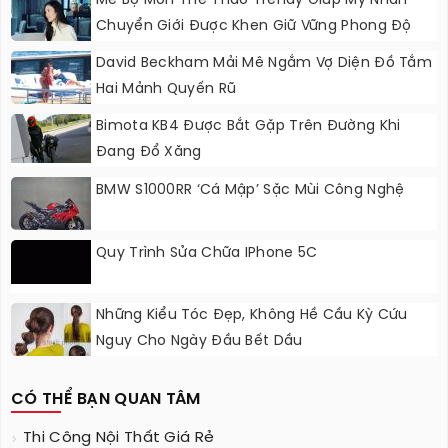
Mê Bộ Môn Thể Thao Trendy Giúp Mỹ Nhân
Chuyển Giới Được Khen Giữ Vững Phong Độ
Nhan Sắc
David Beckham Mải Mê Ngắm Vợ Diện Đồ Tắm
Hai Mảnh Quyến Rũ
Bimota KB4 Được Bắt Gặp Trên Đường Khi
Đang Đổ Xăng
BMW S1000RR ‘Cá Mập’ Sặc Mùi Công Nghệ
Quy Trình Sửa Chữa IPhone 5C
Những Kiểu Tóc Đẹp, Không Hề Cầu Kỳ Cứu
Nguy Cho Ngày Đầu Bết Dầu
CÓ THỂ BẠN QUAN TÂM
Thi Công Nội Thất Giá Rẻ