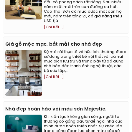
đều có phong cách rất riêng. Sau nhiều
năm miệt mài trên con đường ca hát,
Cao Thái Sơn đã mua được một căn hộ
mới, nằm trên tầng 21, có giá hàng triệu
USD (từ...
[Chi tiết...]
Giá gỗ mộc mạc, bắt mắt cho nhà đẹp
Kệ mở rất thực tế và hữu ích, thường được
sử dụng trong thiết kế nội thất với cả hai
mục đích lưu trữ và trưng bày từ đồ dùng
nhà bếp đến tranh ảnh nghệ thuật, các
bộ sưu tập,...
[Chi tiết...]
Nhà đẹp hoàn hảo với màu sơn Majestic.
Khi kiến tạo không gian sống, người ta
thường cố gắng đầu tư để ngôi nhà của
mình được hoàn thiện nhất. Sự khéo léo
trong công đoạn lựa chọn màu sắc sẽ