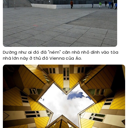
Dường như ai đó đã "ném" căn nhà nhỏ dính vào tòa
nhà lớn này ở thủ đô Vienna của Áo.