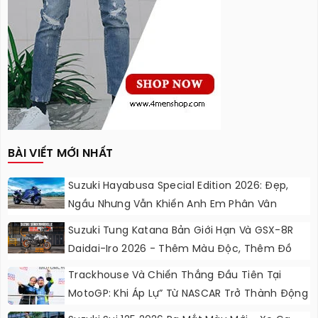
BÀI VIẾT MỚI NHẤT
Suzuki Hayabusa Special Edition 2026: Đẹp,
Ngầu Nhưng Vẫn Khiến Anh Em Phân Vân
Suzuki Tung Katana Bản Giới Hạn Và GSX-8R
Daidai-Iro 2026 - Thêm Màu Độc, Thêm Đồ
Chơi, Thêm Cá Tính
Trackhouse Và Chiến Thắng Đầu Tiên Tại
MotoGP: Khi Áp Lự” Từ NASCAR Trở Thành Động
Lực Ngọt Ngào