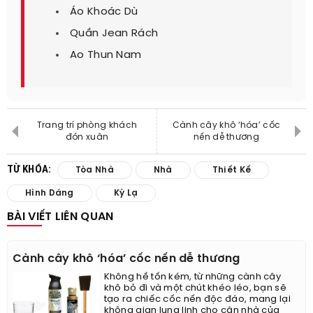
Áo Khoác Dù
Quần Jean Rách
Ao Thun Nam
Trang trí phòng khách
Cành cây khô ‘hóa’ cốc
đón xuân
nến dễ thương
TỪ KHÓA:
Tòa Nhà
Nhà
Thiết Kế
Hình Dáng
Kỳ Lạ
BÀI VIẾT LIÊN QUAN
Cành cây khô ‘hóa’ cốc nến dễ thương
Không hề tốn kém, từ những cành cây
khô bỏ đi và một chút khéo léo, bạn sẽ
tạo ra chiếc cốc nến độc đáo, mang lại
không gian lung linh cho căn nhà của