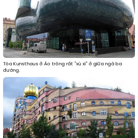
Tòa Kunsthaus ở Áo trông rất "xù xì" ở giữa ngã ba
đường.