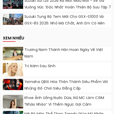
Suzuki Sui 125 2026 Ra Mắt Màu Mới - Xe Ga
Vuông Vức ‘độc Nhất’ Hoàn Thiện Bộ Sưu Tập 7
Sắc Cầu Vồng
Suzuki Tung Bộ Tem Mới Cho GSX-S1000 Và
GSX-8S 2026: Nhỏ Mà Chất, Anh Em Có Nên
Nâng Cấp?
XEM NHIỀU
Trương Nam Thành Hân Hoan Ngày Về Việt
Nam
Trị Nám Sau Sinh
Yamaha QBIX Hóa Thân Thành Siêu Phẩm Với
Những Đồ Chơi Siêu Đẳng Cấp
Khoe Ảnh Uống Nước Dừa, Nữ MC Làm CĐM
“nháo Nhào” Vì Thềm Ngực Gợi Cảm