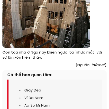
Còn tòa nhà ở Nga này khiến người ta "nhức mắt" với
sự lộn xộn hiếm thấy.
(Nguồn:
Infonet
)
Có thể bạn quan tâm:
Giay Dép
Ví Da Nam
Ao So Mi Nam