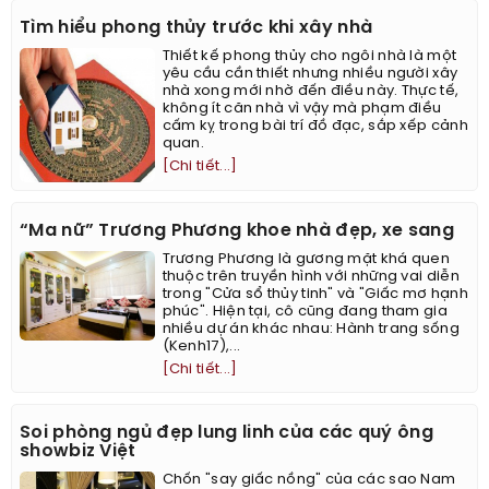
Tìm hiểu phong thủy trước khi xây nhà
Thiết kế phong thủy cho ngôi nhà là một
yêu cầu cần thiết nhưng nhiều người xây
nhà xong mới nhờ đến điều này. Thực tế,
không ít căn nhà vì vậy mà phạm điều
cấm kỵ trong bài trí đồ đạc, sắp xếp cảnh
quan.
[Chi tiết...]
“Ma nữ” Trương Phương khoe nhà đẹp, xe sang
Trương Phương là gương mặt khá quen
thuộc trên truyền hình với những vai diễn
trong "Cửa sổ thủy tinh" và "Giấc mơ hạnh
phúc". Hiện tại, cô cũng đang tham gia
nhiều dự án khác nhau: Hành trang sống
(Kenh17),...
[Chi tiết...]
Soi phòng ngủ đẹp lung linh của các quý ông
showbiz Việt
Chốn "say giấc nồng" của các sao Nam