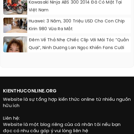
Kawasaki Ninja ABS 300 2014 Đã Có Mặt Tại
Việt Nam
Huawei: 3 Năm, 300 Triệu USD Cho Con Chip
Kirin 980 Vừa Ra Mắt
Đêm Về Thả Nhẹ Chiếc Clip Với Mái Tóc “quằn
Quại”, Ninh Dương Lan Ngọc Khiến Fans Cười
Ngất
KIENTHUCONLINE.ORG
Website là sự tổng hợp kiến thức online từ nhiều nguồn
hữu ích
Liên hệ:
Website là một blog riêng của cá nhân tôi nếu bạn
đọc có nhu cầu góp ý vui lòng liên hệ