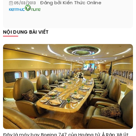
Đăng bởi
Kiến Thức Online
05/03/2013
NỘI DUNG BÀI VIẾT
Đây là
máy bay
Boeing 747 của Hoàng tử Ả Rập Xê Út