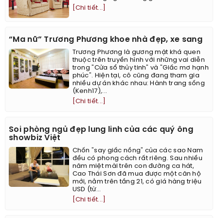
[Chi tiết...]
“Ma nữ” Trương Phương khoe nhà đẹp, xe sang
Trương Phương là gương mặt khá quen
thuộc trên truyền hình với những vai diễn
trong "Cửa sổ thủy tinh" và "Giấc mơ hạnh
phúc". Hiện tại, cô cũng đang tham gia
nhiều dự án khác nhau: Hành trang sống
(Kenh17),...
[Chi tiết...]
Soi phòng ngủ đẹp lung linh của các quý ông
showbiz Việt
Chốn "say giấc nồng" của các sao Nam
đều có phong cách rất riêng. Sau nhiều
năm miệt mài trên con đường ca hát,
Cao Thái Sơn đã mua được một căn hộ
mới, nằm trên tầng 21, có giá hàng triệu
USD (từ...
[Chi tiết...]