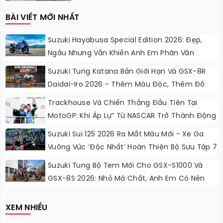
BÀI VIẾT MỚI NHẤT
Suzuki Hayabusa Special Edition 2026: Đẹp,
Ngầu Nhưng Vẫn Khiến Anh Em Phân Vân
Suzuki Tung Katana Bản Giới Hạn Và GSX-8R
Daidai-Iro 2026 - Thêm Màu Độc, Thêm Đồ
Chơi, Thêm Cá Tính
Trackhouse Và Chiến Thắng Đầu Tiên Tại
MotoGP: Khi Áp Lự” Từ NASCAR Trở Thành Động
Lực Ngọt Ngào
Suzuki Sui 125 2026 Ra Mắt Màu Mới - Xe Ga
Vuông Vức ‘độc Nhất’ Hoàn Thiện Bộ Sưu Tập 7
Sắc Cầu Vồng
Suzuki Tung Bộ Tem Mới Cho GSX-S1000 Và
GSX-8S 2026: Nhỏ Mà Chất, Anh Em Có Nên
Nâng Cấp?
XEM NHIỀU