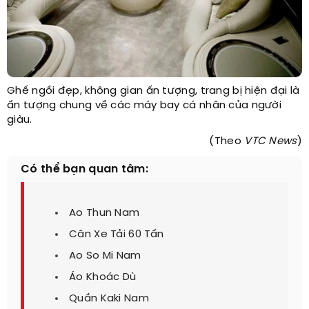
Ghế ngồi đẹp, không gian ấn tượng, trang bị hiện đại là
ấn tượng chung về các máy bay cá nhân của người
giàu.
(Theo
VTC News
)
Có thể bạn quan tâm:
Ao Thun Nam
Cân Xe Tải 60 Tấn
Ao So Mi Nam
Áo Khoác Dù
Quần Kaki Nam