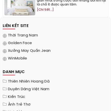
gian nhất trong cuộc đời nhưng đôi khi lại
là chỗ ít được quan tâm.
[Chi tiết...]
LIÊN KẾT SITE
Thời Trang Nam
Golden Face
Xưởng May Quần Jean
WinMobile
DANH MỤC
Thiên Nhiên Hoang Dã
Duyên Dáng Việt Nam
Kiến Trúc
Ảnh Trẻ Thơ