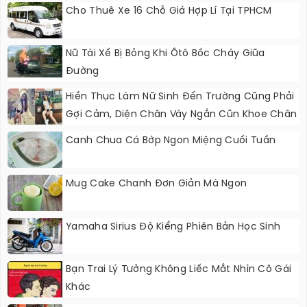
Cho Thuê Xe 16 Chỗ Giá Hợp Lí Tại TPHCM
Nữ Tài Xế Bị Bỏng Khi Ôtô Bốc Cháy Giữa
Đường
Hiền Thục Làm Nữ Sinh Đến Trường Cũng Phải
Gợi Cảm, Diện Chân Váy Ngắn Cũn Khoe Chân
“kiếm Nhật”
Canh Chua Cá Bớp Ngon Miệng Cuối Tuần
Mug Cake Chanh Đơn Giản Mà Ngon
Yamaha Sirius Độ Kiểng Phiên Bản Học Sinh
Bạn Trai Lý Tưởng Không Liếc Mắt Nhìn Cô Gái
Khác