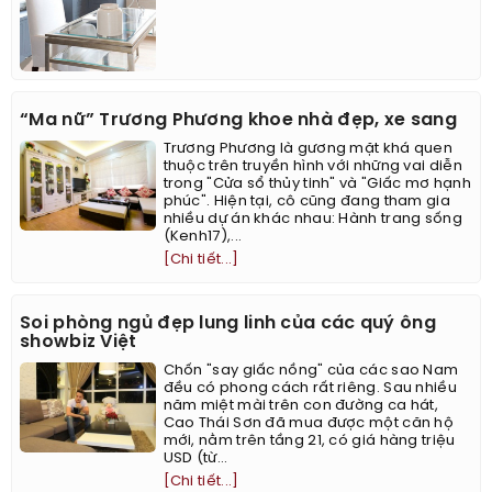
“Ma nữ” Trương Phương khoe nhà đẹp, xe sang
Trương Phương là gương mặt khá quen
thuộc trên truyền hình với những vai diễn
trong "Cửa sổ thủy tinh" và "Giấc mơ hạnh
phúc". Hiện tại, cô cũng đang tham gia
nhiều dự án khác nhau: Hành trang sống
(Kenh17),...
[Chi tiết...]
Soi phòng ngủ đẹp lung linh của các quý ông
showbiz Việt
Chốn "say giấc nồng" của các sao Nam
đều có phong cách rất riêng. Sau nhiều
năm miệt mài trên con đường ca hát,
Cao Thái Sơn đã mua được một căn hộ
mới, nằm trên tầng 21, có giá hàng triệu
USD (từ...
[Chi tiết...]