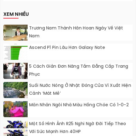
Nâng Cấp?
XEM NHIỀU
Trương Nam Thành Hân Hoan Ngày Về Việt
Nam
Ascend P1 Pin Lâu Hơn Galaxy Note
5 Cách Giản Đơn Nâng Tầm Đẳng Cấp Trang
Phục
Suối Nước Nóng Ở Nhật Đóng Cửa Vì Xuất Hiện
Cảnh ‘mát Mẻ’
Mãn Nhãn Ngôi Nhà Màu Hồng Chóe Có 1-0-2
Một Số Hình Ảnh R25 Nghi Ngờ Đời Tiếp Theo
Với Sức Mạnh Hơn 40HP