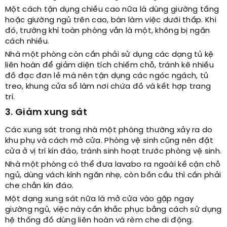
Một cách tận dụng chiều cao nữa là dùng giường tầng
hoặc giường ngủ trên cao, bàn làm việc dưới thấp. Khi
đó, trường khí toàn phòng vẫn là một, không bị ngăn
cách nhiều.
Nhà một phòng còn cần phải sử dụng các dạng tủ kệ
liên hoàn để giảm diện tích chiếm chỗ, tránh kê nhiều
đồ đạc đơn lẻ mà nên tận dụng các ngóc ngách, tủ
treo, khung cửa sổ làm nơi chứa đồ và kết hợp trang
trí.
3. Giảm xung sát
Các xung sát trong nhà một phòng thường xảy ra do
khu phụ và cách mở cửa. Phòng vệ sinh cũng nên đặt
cửa ở vị trí kín đáo, tránh sinh hoạt trước phòng vệ sinh.
Nhà một phòng có thể đưa lavabo ra ngoài kề cận chỗ
ngủ, dùng vách kính ngăn nhẹ, còn bồn cầu thì cần phải
che chắn kín đáo.
Một dạng xung sát nữa là mở cửa vào gặp ngay
giường ngủ, việc này cần khắc phục bằng cách sử dụng
hệ thống đồ dùng liên hoàn và rèm che di động.