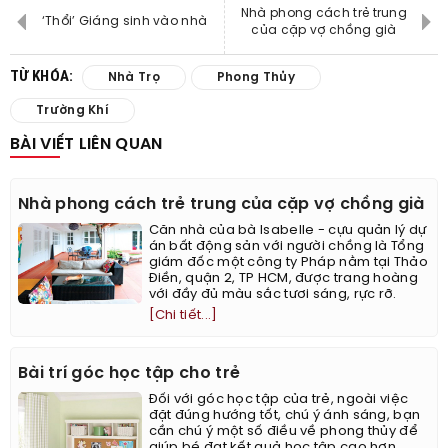
Nhà phong cách trẻ trung
‘Thổi’ Giáng sinh vào nhà
của cặp vợ chồng già
TỪ KHÓA:
Nhà Trọ
Phong Thủy
Trường Khí
BÀI VIẾT LIÊN QUAN
Nhà phong cách trẻ trung của cặp vợ chồng già
Căn nhà của bà Isabelle - cựu quản lý dự
án bất động sản với người chồng là Tổng
giám đốc một công ty Pháp nằm tại Thảo
Điền, quận 2, TP HCM, được trang hoàng
với đầy đủ màu sắc tươi sáng, rực rỡ.
[Chi tiết...]
Bài trí góc học tập cho trẻ
Đối với góc học tập của trẻ, ngoài việc
đặt đúng hướng tốt, chú ý ánh sáng, bạn
cần chú ý một số điều về phong thủy để
giúp bé đạt kết quả học tập cao hơn.