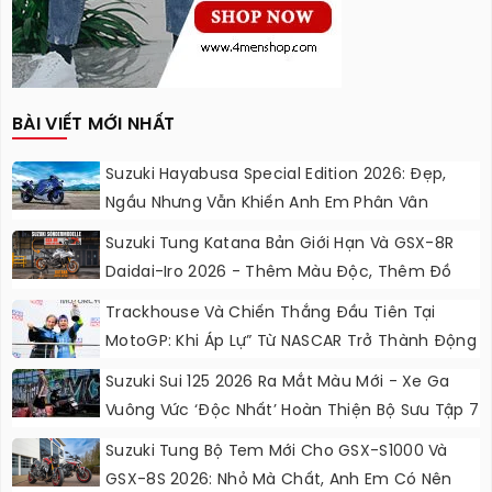
BÀI VIẾT MỚI NHẤT
Suzuki Hayabusa Special Edition 2026: Đẹp,
Ngầu Nhưng Vẫn Khiến Anh Em Phân Vân
Suzuki Tung Katana Bản Giới Hạn Và GSX-8R
Daidai-Iro 2026 - Thêm Màu Độc, Thêm Đồ
Chơi, Thêm Cá Tính
Trackhouse Và Chiến Thắng Đầu Tiên Tại
MotoGP: Khi Áp Lự” Từ NASCAR Trở Thành Động
Lực Ngọt Ngào
Suzuki Sui 125 2026 Ra Mắt Màu Mới - Xe Ga
Vuông Vức ‘độc Nhất’ Hoàn Thiện Bộ Sưu Tập 7
Sắc Cầu Vồng
Suzuki Tung Bộ Tem Mới Cho GSX-S1000 Và
GSX-8S 2026: Nhỏ Mà Chất, Anh Em Có Nên