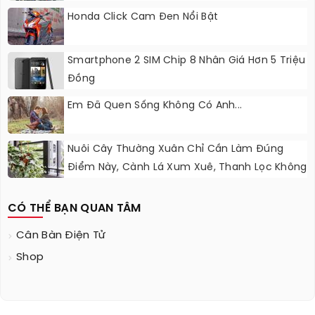
Honda Click Cam Đen Nổi Bật
Smartphone 2 SIM Chip 8 Nhân Giá Hơn 5 Triệu
Đồng
Em Đã Quen Sống Không Có Anh...
Nuôi Cây Thường Xuân Chỉ Cần Làm Đúng
Điểm Này, Cành Lá Xum Xuê, Thanh Lọc Không
Khí
CÓ THỂ BẠN QUAN TÂM
Cân Bàn Điện Tử
Shop