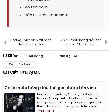
Ao Len Nam
Bán Sỉ Quần Jean Nam
Hoàng Thùy diện tất rách
7 siêu mẫu hàng đầu thế
dạo phố London
giới được tôn vinh
TỪ KHÓA:
Thu Hằng
Đầm Dạ Hội
Xanh Da Trời
BÀI VIẾT LIÊN QUAN
7 siêu mẫu hàng đầu thế giới được tôn vinh
Linda Evangelista, Christy Turlington,
Naomi Campbell... là những chân dài
đẳng cấp nhất trong làng mốt quốc tế,
theo đánh giá của tạp chí Interview.
[Chi tiết...]