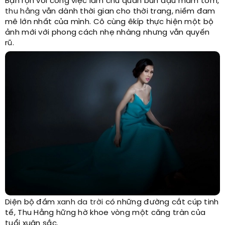
Bận rộn với công việc làm chủ quán bún đậu mắm tôm,
thu hằng
vẫn dành thời gian cho thời trang, niềm đam
mê lớn nhất của mình. Cô cùng êkíp thực hiện một bộ
ảnh mới với phong cách nhẹ nhàng nhưng vẫn quyến
rũ.
Diện bộ đầm
xanh da trời
có những đường cắt cúp tinh
tế, Thu Hằng hững hờ khoe vòng một căng tràn của
tuổi xuân sắc.