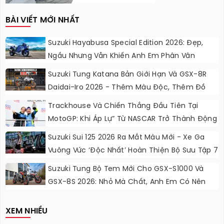
BÀI VIẾT MỚI NHẤT
Suzuki Hayabusa Special Edition 2026: Đẹp,
Ngầu Nhưng Vẫn Khiến Anh Em Phân Vân
Suzuki Tung Katana Bản Giới Hạn Và GSX-8R
Daidai-Iro 2026 - Thêm Màu Độc, Thêm Đồ
Chơi, Thêm Cá Tính
Trackhouse Và Chiến Thắng Đầu Tiên Tại
MotoGP: Khi Áp Lự” Từ NASCAR Trở Thành Động
Lực Ngọt Ngào
Suzuki Sui 125 2026 Ra Mắt Màu Mới - Xe Ga
Vuông Vức ‘độc Nhất’ Hoàn Thiện Bộ Sưu Tập 7
Sắc Cầu Vồng
Suzuki Tung Bộ Tem Mới Cho GSX-S1000 Và
GSX-8S 2026: Nhỏ Mà Chất, Anh Em Có Nên
Nâng Cấp?
XEM NHIỀU