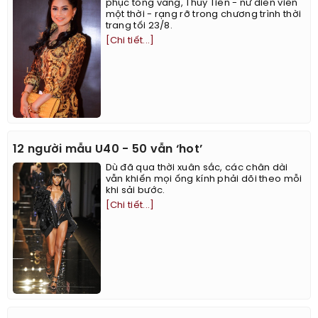
phục tông vàng, Thủy Tiên - nữ diễn viên
một thời - rạng rỡ trong chương trình thời
trang tối 23/8.
[Chi tiết...]
12 người mẫu U40 - 50 vẫn ‘hot’
Dù đã qua thời xuân sắc, các chân dài
vẫn khiến mọi ống kính phải dõi theo mỗi
khi sải bước.
[Chi tiết...]