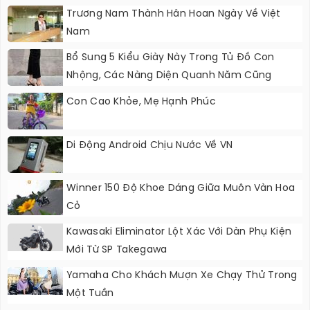
Trương Nam Thành Hân Hoan Ngày Về Việt
Nam
Bổ Sung 5 Kiểu Giày Này Trong Tủ Đồ Con
Nhộng, Các Nàng Diện Quanh Năm Cũng
Không Lo Lỗi Thời
Con Cao Khỏe, Mẹ Hạnh Phúc
Di Động Android Chịu Nước Về VN
Winner 150 Độ Khoe Dáng Giữa Muôn Vàn Hoa
Cỏ
Kawasaki Eliminator Lột Xác Với Dàn Phụ Kiện
Mới Từ SP Takegawa
Yamaha Cho Khách Mượn Xe Chạy Thử Trong
Một Tuần