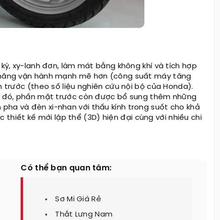
 kỳ, xy-lanh đơn, làm mát bằng không khí và tích hợp
hả năng vận hành mạnh mẽ hơn (công suất máy tăng
n trước (theo số liệu nghiên cứu nội bộ của Honda).
ước đó, phần mặt trước còn được bổ sung thêm những
pha và đèn xi-nhan với thấu kính trong suốt cho khả
iết kế mới lập thể (3D) hiện đại cùng với nhiều chi
…
Có thể bạn quan tâm:
Sơ Mi Giá Rẻ
Thắt Lưng Nam