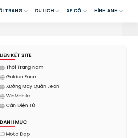
ỜI TRANG
DU LỊCH
XE CỘ
HÌNH ẢNH
LIÊN KẾT SITE
Thời Trang Nam
Golden Face
Xưởng May Quần Jean
WinMobile
Cân Điện Tử
DANH MỤC
Moto Đẹp