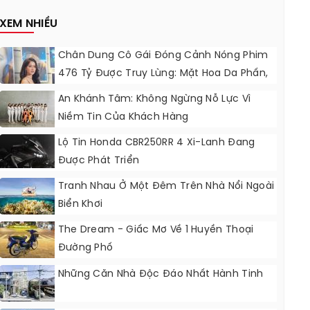
Nâng Cấp?
XEM NHIỀU
Chân Dung Cô Gái Đóng Cảnh Nóng Phim
476 Tỷ Được Truy Lùng: Mặt Hoa Da Phấn,
Bụng “không Gợn Sóng”
An Khánh Tâm: Không Ngừng Nỗ Lực Vì
Niềm Tin Của Khách Hàng
Lộ Tin Honda CBR250RR 4 Xi-Lanh Đang
Được Phát Triển
Tranh Nhau Ở Một Đêm Trên Nhà Nổi Ngoài
Biển Khơi
The Dream - Giấc Mơ Về 1 Huyền Thoại
Đường Phố
Những Căn Nhà Độc Đáo Nhất Hành Tinh