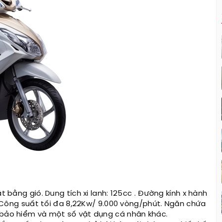
t bằng gió. Dung tích xi lanh: 125cc . Đường kính x hành
1. Công suất tối đa 8,22Kw/ 9.000 vòng/phút. Ngăn chứa
 bảo hiểm và một số vật dụng cá nhân khác.