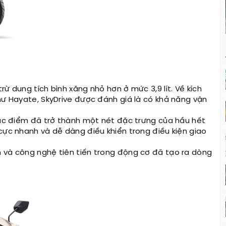
ừ dung tích bình xăng nhỏ hơn ở mức 3,9 lít. Về kích
hư Hayate, SkyDrive được đánh giá là có khả năng vận
 đặc điểm đã trở thành một nét đặc trưng của hầu hết
cực nhanh và dễ dàng điều khiển trong điều kiện giao
h và công nghệ tiên tiến trong động cơ đã tạo ra dòng
.