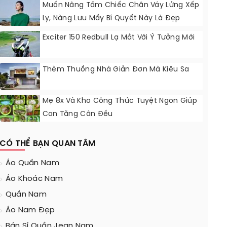
Muốn Nâng Tầm Chiếc Chân Váy Lửng Xếp
Ly, Nàng Lưu Mấy Bí Quyết Này Là Đẹp
Chẳng Kém Fashionista
Exciter 150 Redbull Lạ Mắt Với Ý Tưởng Mới
Thèm Thuồng Nhà Giản Đơn Mà Kiêu Sa
Mẹ 8x Và Kho Công Thức Tuyệt Ngon Giúp
Con Tăng Cân Đều
CÓ THỂ BẠN QUAN TÂM
Áo Quần Nam
Áo Khoác Nam
Quần Nam
Áo Nam Đẹp
Bán Sỉ Quần Jean Nam