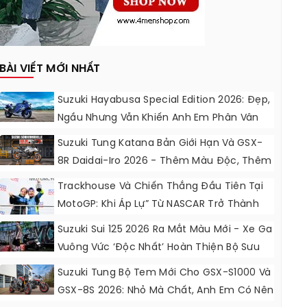
BÀI VIẾT MỚI NHẤT
Suzuki Hayabusa Special Edition 2026: Đẹp,
Ngầu Nhưng Vẫn Khiến Anh Em Phân Vân
Suzuki Tung Katana Bản Giới Hạn Và GSX-
8R Daidai-Iro 2026 - Thêm Màu Độc, Thêm
Đồ Chơi, Thêm Cá Tính
Trackhouse Và Chiến Thắng Đầu Tiên Tại
MotoGP: Khi Áp Lự” Từ NASCAR Trở Thành
Động Lực Ngọt Ngào
Suzuki Sui 125 2026 Ra Mắt Màu Mới - Xe Ga
Vuông Vức ‘độc Nhất’ Hoàn Thiện Bộ Sưu
Tập 7 Sắc Cầu Vồng
Suzuki Tung Bộ Tem Mới Cho GSX-S1000 Và
GSX-8S 2026: Nhỏ Mà Chất, Anh Em Có Nên