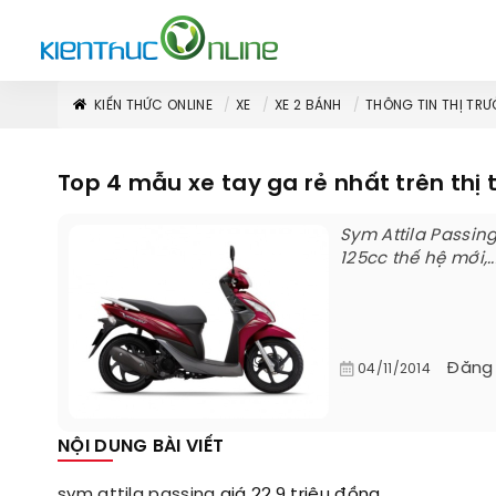
KIẾN THỨC ONLINE
XE
XE 2 BÁNH
THÔNG TIN THỊ TRƯ
Top 4 mẫu xe tay ga rẻ nhất trên thị
Sym Attila Passing
125cc thế hệ mới,..
Đăng
04/11/2014
NỘI DUNG BÀI VIẾT
sym attila passing
giá 22,9 triệu đồng