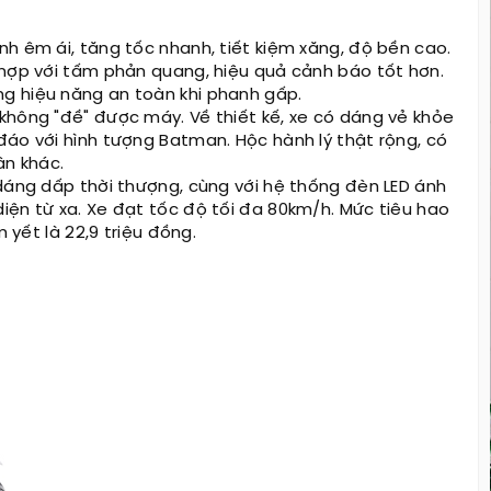
h êm ái, tăng tốc nhanh, tiết kiệm xăng, độ bền cao.
 hợp với tấm phản quang, hiệu quả cảnh báo tốt hơn.
g hiệu năng an toàn khi phanh gấp.
không "đề" được máy. Về thiết kế, xe có dáng vẻ khỏe
đáo với hình tượng Batman. Hộc hành lý thật rộng, có
n khác.
 dáng dấp thời thượng, cùng với hệ thống đèn LED ánh
iện từ xa. Xe đạt tốc độ tối đa 80km/h. Mức tiêu hao
 yết là 22,9 triệu đồng.