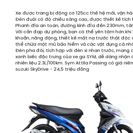
Xe được trang bị động cơ 125cc thế hệ mới, vận hàn
Đèn đuôi có độ chiếu sáng cao, được thiết kế tích
Phanh đĩa an toàn, đường kính đĩa đến 230mm, tăn
Với cần đạp dự phòng, bạn có thể yên tâm hơn khi 
khoắn, năng động, thiết kế mặt nạ trước thật độc 
thể chứa một mũ bảo hiểm và các vật dụng cá nhâ
Đèn pha đôi, tích hợp với đèn xi nhan trước, mang
xanh biếc đặc trưng của xe ga SYM, dễ dàng nhận d
nhiên liệu 2.3L/100km. Sym Attila Passing có giá niêm
suzuki
SkyDrive - 24,5 triệu đồng