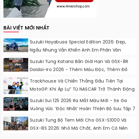
BÀI VIẾT MỚI NHẤT
Suzuki Hayabusa Special Edition 2026: Đẹp,
Ngầu Nhưng Vẫn Khiến Anh Em Phân Vân
Suzuki Tung Katana Bản Giới Hạn Và GSX-8R
Daidai-Iro 2026 - Thêm Màu Độc, Thêm Đồ
Chơi, Thêm Cá Tính
Trackhouse Và Chiến Thắng Đầu Tiên Tại
MotoGP: Khi Áp Lự” Từ NASCAR Trở Thành Động
Lực Ngọt Ngào
Suzuki Sui 125 2026 Ra Mắt Màu Mới - Xe Ga
Vuông Vức ‘độc Nhất’ Hoàn Thiện Bộ Sưu Tập 7
Sắc Cầu Vồng
Suzuki Tung Bộ Tem Mới Cho GSX-S1000 Và
GSX-8S 2026: Nhỏ Mà Chất, Anh Em Có Nên
Nâng Cấp?