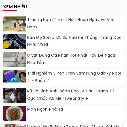
XEM NHIỀU
Trương Nam Thành Hân Hoan Ngày Về Việt
Nam
Bản Độ Sonic 125 Sở Hữu Hệ Thống Thắng Độc
Nhất Vô Nhị
8 Vật Dụng Cá Nhân Tốt Nhất Hãy Để Ngoài
Nhà Tắm
Trải Nghiệm S Pen Trên Samsung Galaxy Note
4 - Phần 2
Rũ Bỏ Hình Ảnh ‘bánh Bèo’, Á Hậu Thanh Tú
Cực Chất Với Menswear Style
Món Ngon Nhà Ta