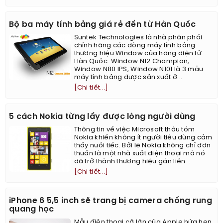
Bộ ba máy tính bảng giá rẻ đến từ Hàn Quốc
Suntek Technologies là nhà phân phối
chính hãng các dòng máy tính bảng
thương hiệu Window của hãng điện tử
Hàn Quốc. Window N12 Champion,
Window N80 IPS, Window N101 là 3 mẫu
máy tính bảng được sản xuất ở...
[Chi tiết...]
5 cách Nokia từng lấy được lòng người dùng
Thông tin về việc Microsoft thâu tóm
Nokia khiến không ít người tiêu dùng cảm
thấy nuối tiếc. Bởi lẽ Nokia không chỉ đơn
thuần là một nhà xuất điện thoại mà nó
đã trở thành thương hiệu gắn liền...
[Chi tiết...]
iPhone 6 5,5 inch sẽ trang bị camera chống rung
quang học
Mẫu điện thoại cỡ lớn của Apple hứa hẹn