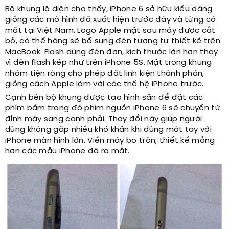
Bộ khung lộ diện cho thấy, iPhone 6 sở hữu kiểu dáng
giống các mô hình đã xuất hiện trước đây và từng có
mặt tại Việt Nam. Logo Apple mặt sau máy được cắt
bỏ, có thể hãng sẽ bổ sung đèn tương tự thiết kế trên
MacBook. Flash dùng đèn đơn, kích thước lớn hơn thay
vì đèn flash kép như trên iPhone 5S. Mặt trong khung
nhôm tiện rỗng cho phép đặt linh kiện thành phần,
giống cách Apple làm với các thế hệ iPhone trước.
Cạnh bên bộ khung được tạo hình sẵn để đặt các
phím bấm trong đó phím nguồn iPhone 6 sẽ chuyển từ
đỉnh máy sang cạnh phải. Thay đổi này giúp người
dùng không gặp nhiều khó khăn khi dùng một tay với
iPhone màn hình lớn. Viền máy bo tròn, thiết kế mỏng
hơn các mẫu iPhone đã ra mắt.