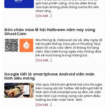
giới hạn phần cứng, vì lý do điện thoại
của bạn không phải dòng Lumia thì nên
chọn ứng...
[Chi tiết...]
Đón chào mùa lễ hội Hallowen năm nay cùng
GhostCam
Như thông lệ, Hallowen lại về, đây ngày lễ
hội truyền thống (chủ yếu ở Phương Tây)
được tổ chức vào đêm 31 tháng 10 hàng
năm. Đặc biệt trong ngày này những đứa
trẻ sẽ hoá trang trong những bộ...
[Chi tiết...]
Google tiết lộ smartphone Android viền màn
hình siêu mỏng
Vừa qua, tài khoản @Android của Google
trên mạng xã hội Twitter đã bất ngờ tiết lộ
hình ảnh một smartphone lạ lẫm với viền
màn hình cực mỏng cùng các phím điều
hướng ảo trên màn hình. Giới...
[Chi tiết...]