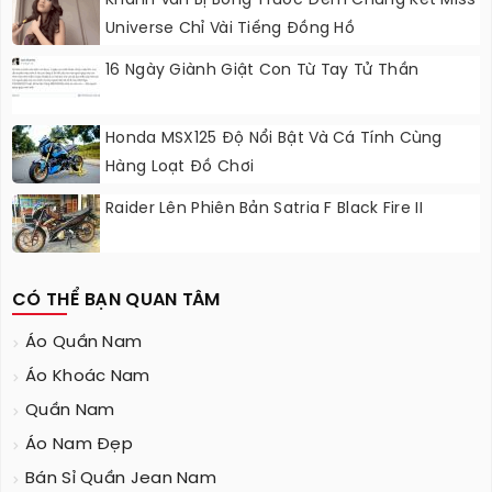
Khánh Vân Bị Bỏng Trước Đêm Chung Kết Miss
Universe Chỉ Vài Tiếng Đồng Hồ
16 Ngày Giành Giật Con Từ Tay Tử Thần
Honda MSX125 Độ Nổi Bật Và Cá Tính Cùng
Hàng Loạt Đồ Chơi
Raider Lên Phiên Bản Satria F Black Fire II
CÓ THỂ BẠN QUAN TÂM
Áo Quần Nam
Áo Khoác Nam
Quần Nam
Áo Nam Đẹp
Bán Sỉ Quần Jean Nam