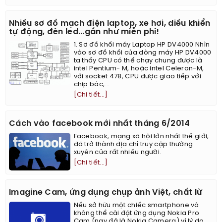
Nhiều sơ đồ mạch điện laptop, xe hơi, diều khiển
tự động, đèn led...gần như miễn phí!
1. Sơ đồ khối máy Laptop HP DV4000 Nhìn
vào sơ đồ khối của dòng máy HP DV4000
ta thấy CPU có thể chạy chung được là
intel Pentium- M, hoặc intel Celeron-M,
với socket 478, CPU được giao tiếp với
chip bắc,...
[Chi tiết...]
Cách vào facebook mới nhất tháng 6/2014
Facebook, mạng xã hội lớn nhất thế giới,
đã trở thành địa chỉ truy cập thường
xuyên của rất nhiều người.
[Chi tiết...]
Imagine Cam, ứng dụng chụp ảnh Việt, chất lừ
Nếu sở hữu một chiếc smartphone và
không thể cài đặt ứng dụng Nokia Pro
Cam (nay đã là Nokia Camera) vì lý do