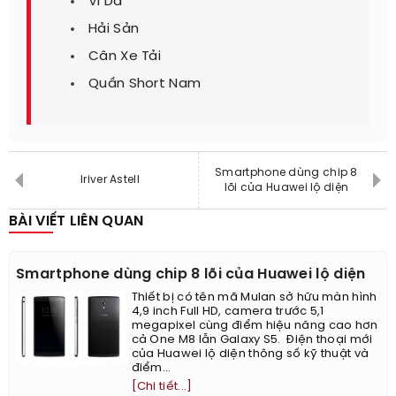
Ví Da
Hải Sản
Cân Xe Tải
Quần Short Nam
Smartphone dùng chip 8
Iriver Astell
lõi của Huawei lộ diện
BÀI VIẾT LIÊN QUAN
Smartphone dùng chip 8 lõi của Huawei lộ diện
Thiết bị có tên mã Mulan sở hữu màn hình
4,9 inch Full HD, camera trước 5,1
megapixel cùng điểm hiệu năng cao hơn
cả One M8 lẫn Galaxy S5. Điện thoại mới
của Huawei lộ diện thông số kỹ thuật và
điểm...
[Chi tiết...]