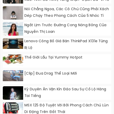
Thái Độ Với Trường Giang
Nói Chẳng Ngoa, Các Cô Chú Cũng Phải Xách
Dép Chạy Theo Phong Cách Của 5 Nhóc Tì
Này
Ngất Lịm Trước Đường Cong Nóng Bỏng Của
Nguyễn Thị Loan
Lenovo Công Bố Giá Bán ThinkPad X131e Từng
Bị Lộ
Thế Giới Lẩu Tại Yummy Hotpot
[Clip] Đua Drag Thể Loại Mới
Kỳ Duyên Ăn Vận Kín Đáo Sau Sự Cố Lộ Hàng
Tai Tiếng
MSX 125 Độ Tuyệt Vời Bởi Phong Cách Chú Lùn
Di Động Trên Đất Thái