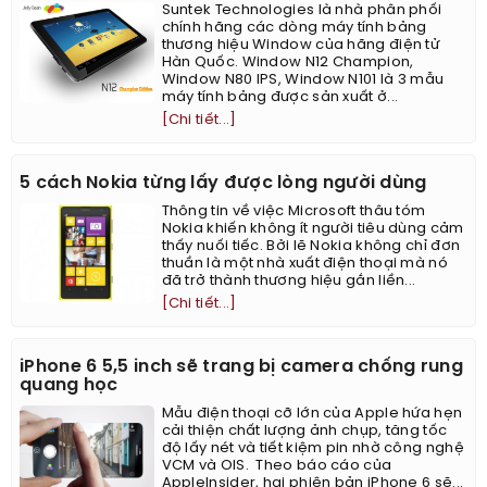
Suntek Technologies là nhà phân phối
chính hãng các dòng máy tính bảng
thương hiệu Window của hãng điện tử
Hàn Quốc. Window N12 Champion,
Window N80 IPS, Window N101 là 3 mẫu
máy tính bảng được sản xuất ở...
[Chi tiết...]
5 cách Nokia từng lấy được lòng người dùng
Thông tin về việc Microsoft thâu tóm
Nokia khiến không ít người tiêu dùng cảm
thấy nuối tiếc. Bởi lẽ Nokia không chỉ đơn
thuần là một nhà xuất điện thoại mà nó
đã trở thành thương hiệu gắn liền...
[Chi tiết...]
iPhone 6 5,5 inch sẽ trang bị camera chống rung
quang học
Mẫu điện thoại cỡ lớn của Apple hứa hẹn
cải thiện chất lượng ảnh chụp, tăng tốc
độ lấy nét và tiết kiệm pin nhờ công nghệ
VCM và OIS. Theo báo cáo của
AppleInsider, hai phiên bản iPhone 6 sẽ...