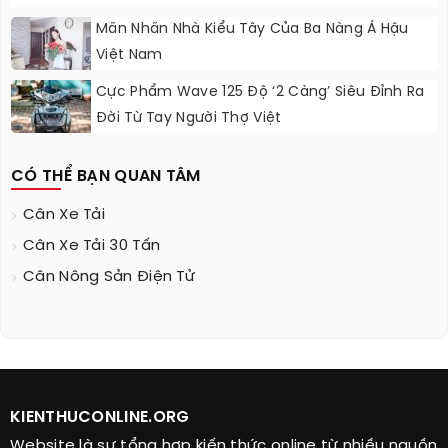
Mãn Nhãn Nhà Kiểu Tây Của Ba Nàng Á Hậu
Việt Nam
Cực Phẩm Wave 125 Độ ‘2 Càng’ Siêu Đỉnh Ra
Đời Từ Tay Người Thợ Việt
CÓ THỂ BẠN QUAN TÂM
Cân Xe Tải
Cân Xe Tải 30 Tấn
Cân Nông Sản Điện Tử
KIENTHUCONLINE.ORG
Website là sự tổng hợp kiến thức online từ nhiều nguồn