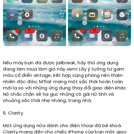
Nếu máy bạn đã được jailbreak, hãy thử ứng dụng
đang làm mưa làm gió này xem! Lấy ý tưởng từ gam
màu cổ điển vintage, kết hợp cùng phông nền thiên
nhiên độc đáo, M’flat mang một sắc thái hoàn toàn
mới lạ so với những ứng dụng thay đổi giao diện khác.
Nó chắc chắn sẽ hạ gục những cô gái nữ tính và
chuộng sắc thái nhẹ nhàng, trang nhã.
6. Clarity
Một ứng dụng nữa dành cho điện thoại đã bẻ khoá.
Clarity mang đến cho chiếc iPhone của bạn một giao