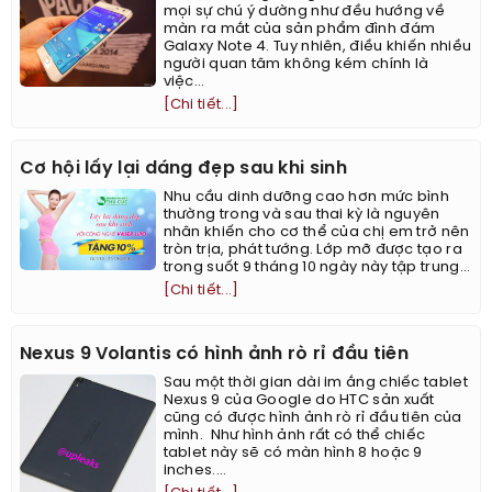
mọi sự chú ý dường như đều hướng về
màn ra mắt của sản phẩm đình đám
Galaxy Note 4. Tuy nhiên, điều khiến nhiều
người quan tâm không kém chính là
việc...
[Chi tiết...]
Cơ hội lấy lại dáng đẹp sau khi sinh
Nhu cầu dinh dưỡng cao hơn mức bình
thường trong và sau thai kỳ là nguyên
nhân khiến cho cơ thể của chị em trở nên
tròn trịa, phát tướng. Lớp mỡ được tạo ra
trong suốt 9 tháng 10 ngày này tập trung...
[Chi tiết...]
Nexus 9 Volantis có hình ảnh rò rỉ đầu tiên
Sau một thời gian dài im ắng chiếc tablet
Nexus 9 của Google do HTC sản xuất
cũng có được hình ảnh rò rỉ đầu tiên của
mình. ​ Như hình ảnh rất có thể chiếc
tablet này sẽ có màn hình 8 hoặc 9
inches....