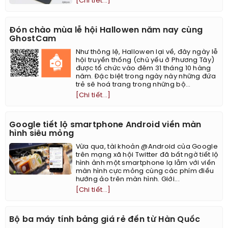
[Chi tiết...]
Đón chào mùa lễ hội Hallowen năm nay cùng
GhostCam
Như thông lệ, Hallowen lại về, đây ngày lễ
hội truyền thống (chủ yếu ở Phương Tây)
được tổ chức vào đêm 31 tháng 10 hàng
năm. Đặc biệt trong ngày này những đứa
trẻ sẽ hoá trang trong những bộ...
[Chi tiết...]
Google tiết lộ smartphone Android viền màn
hình siêu mỏng
Vừa qua, tài khoản @Android của Google
trên mạng xã hội Twitter đã bất ngờ tiết lộ
hình ảnh một smartphone lạ lẫm với viền
màn hình cực mỏng cùng các phím điều
hướng ảo trên màn hình. Giới...
[Chi tiết...]
Bộ ba máy tính bảng giá rẻ đến từ Hàn Quốc