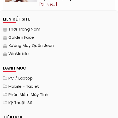
[Chi tiết...]
LIÊN KẾT SITE
Thời Trang Nam
Golden Face
Xưởng May Quần Jean
WinMobile
DANH MỤC
PC / Laptop
Mobile - Tablet
Phần Mềm Máy Tính
Kỹ Thuật Số
TỪ KHÓA