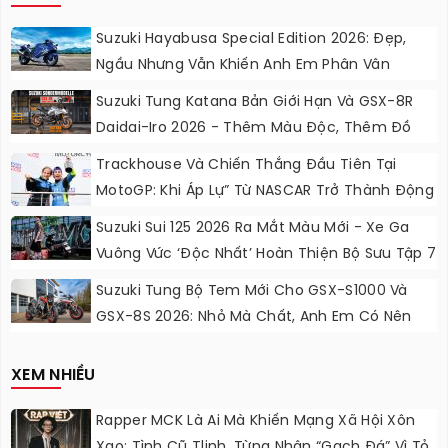
Suzuki Hayabusa Special Edition 2026: Đẹp,
Ngầu Nhưng Vẫn Khiến Anh Em Phân Vân
Suzuki Tung Katana Bản Giới Hạn Và GSX-8R
Daidai-Iro 2026 - Thêm Màu Độc, Thêm Đồ
Chơi, Thêm Cá Tính
Trackhouse Và Chiến Thắng Đầu Tiên Tại
MotoGP: Khi Áp Lự” Từ NASCAR Trở Thành Động
Lực Ngọt Ngào
Suzuki Sui 125 2026 Ra Mắt Màu Mới - Xe Ga
Vuông Vức ‘độc Nhất’ Hoàn Thiện Bộ Sưu Tập 7
Sắc Cầu Vồng
Suzuki Tung Bộ Tem Mới Cho GSX-S1000 Và
GSX-8S 2026: Nhỏ Mà Chất, Anh Em Có Nên
Nâng Cấp?
XEM NHIỀU
Rapper MCK Là Ai Mà Khiến Mạng Xã Hội Xôn
Xao: Tình Cũ Tlinh, Từng Nhận “gạch Đá” Vì Tỏ