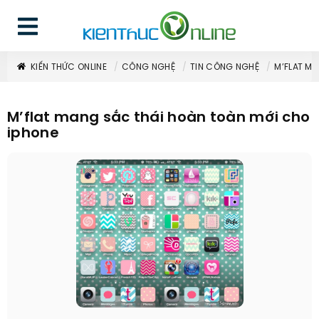
KIẾN THỨC ONLINE
CÔNG NGHỆ
TIN CÔNG NGHỆ
M’FLAT M
M’flat mang sắc thái hoàn toàn mới cho
iphone