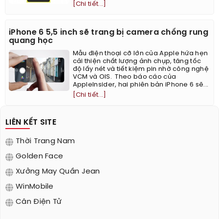
[Chi tiết...]
iPhone 6 5,5 inch sẽ trang bị camera chống rung
quang học
Mẫu điện thoại cỡ lớn của Apple hứa hẹn
cải thiện chất lượng ảnh chụp, tăng tốc
độ lấy nét và tiết kiệm pin nhờ công nghệ
VCM và OIS. Theo báo cáo của
AppleInsider, hai phiên bản iPhone 6 sẽ...
[Chi tiết...]
LIÊN KẾT SITE
Thời Trang Nam
Golden Face
Xưởng May Quần Jean
WinMobile
Cân Điện Tử