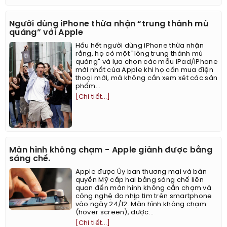
Người dùng iPhone thừa nhận “trung thành mù
quáng” với Apple
Hầu hết người dùng iPhone thừa nhận
rằng, họ có một "lòng trung thành mù
quáng" và lựa chọn các mẫu iPad/iPhone
mới nhất của Apple khi họ cần mua điện
thoại mới, mà không cần xem xét các sản
phẩm...
[Chi tiết...]
Màn hình không chạm - Apple giành được bằng
sáng chế.
Apple được Ủy ban thương mại và bản
quyền Mỹ cấp hai bằng sáng chế liên
quan đến màn hình không cần chạm và
công nghệ đo nhịp tim trên smartphone
vào ngày 24/12. Màn hình không chạm
(hover screen), được...
[Chi tiết...]