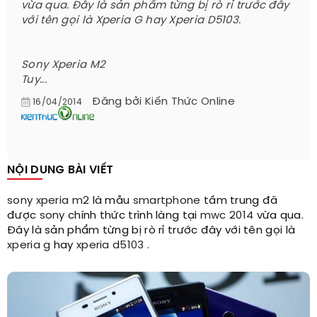
vừa qua. Đây là sản phẩm từng bị rò rỉ trước đây
với tên gọi là Xperia G hay Xperia D5103.
Sony Xperia M2
​Tuy...
Đăng bởi
Kiến Thức Online
16/04/2014
NỘI DUNG BÀI VIẾT
sony xperia m2
là mẫu
smartphone
tầm trung đã
được
sony
chính thức trình làng tại
mwc 2014
vừa qua.
Đây là sản phẩm từng bị rò rỉ trước đây với tên gọi là
xperia g
hay
xperia d5103
.