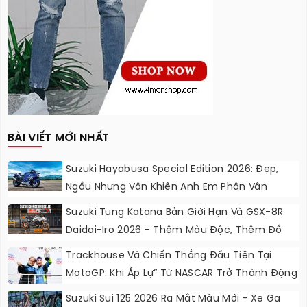
BÀI VIẾT MỚI NHẤT
Suzuki Hayabusa Special Edition 2026: Đẹp,
Ngầu Nhưng Vẫn Khiến Anh Em Phân Vân
Suzuki Tung Katana Bản Giới Hạn Và GSX-8R
Daidai-Iro 2026 - Thêm Màu Độc, Thêm Đồ
Chơi, Thêm Cá Tính
Trackhouse Và Chiến Thắng Đầu Tiên Tại
MotoGP: Khi Áp Lự” Từ NASCAR Trở Thành Động
Lực Ngọt Ngào
Suzuki Sui 125 2026 Ra Mắt Màu Mới - Xe Ga