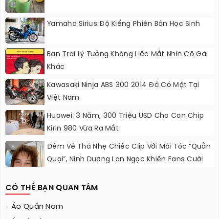
Yamaha Sirius Độ Kiểng Phiên Bản Học Sinh
Bạn Trai Lý Tưởng Không Liếc Mắt Nhìn Cô Gái
Khác
Kawasaki Ninja ABS 300 2014 Đã Có Mặt Tại
Việt Nam
Huawei: 3 Năm, 300 Triệu USD Cho Con Chip
Kirin 980 Vừa Ra Mắt
Đêm Về Thả Nhẹ Chiếc Clip Với Mái Tóc “quằn
Quại”, Ninh Dương Lan Ngọc Khiến Fans Cười
Ngất
CÓ THỂ BẠN QUAN TÂM
Áo Quần Nam