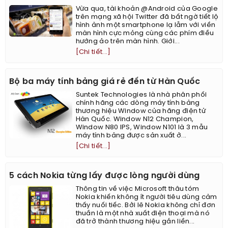
Vừa qua, tài khoản @Android của Google
trên mạng xã hội Twitter đã bất ngờ tiết lộ
hình ảnh một smartphone lạ lẫm với viền
màn hình cực mỏng cùng các phím điều
hướng ảo trên màn hình. Giới...
[Chi tiết...]
Bộ ba máy tính bảng giá rẻ đến từ Hàn Quốc
Suntek Technologies là nhà phân phối
chính hãng các dòng máy tính bảng
thương hiệu Window của hãng điện tử
Hàn Quốc. Window N12 Champion,
Window N80 IPS, Window N101 là 3 mẫu
máy tính bảng được sản xuất ở...
[Chi tiết...]
5 cách Nokia từng lấy được lòng người dùng
Thông tin về việc Microsoft thâu tóm
Nokia khiến không ít người tiêu dùng cảm
thấy nuối tiếc. Bởi lẽ Nokia không chỉ đơn
thuần là một nhà xuất điện thoại mà nó
đã trở thành thương hiệu gắn liền...