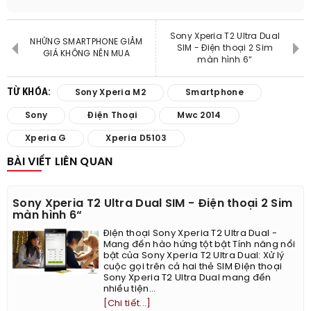
Sony Xperia T2 Ultra Dual
NHỮNG SMARTPHONE GIẢM
SIM - Điện thoại 2 Sim
GIÁ KHÔNG NÊN MUA
màn hình 6“
TỪ KHÓA:
Sony Xperia M2
Smartphone
Sony
Điện Thoại
Mwc 2014
Xperia G
Xperia D5103
BÀI VIẾT LIÊN QUAN
Sony Xperia T2 Ultra Dual SIM - Điện thoại 2 Sim
màn hình 6“
Điện thoại Sony Xperia T2 Ultra Dual -
Mang đến hào hứng tột bật​ Tính năng nổi
bật của Sony Xperia T2 Ultra Dual: Xử lý
cuộc gọi trên cả hai thẻ SIM Điện thoại
Sony Xperia T2 Ultra Dual mang đến
nhiều tiện...
[Chi tiết...]