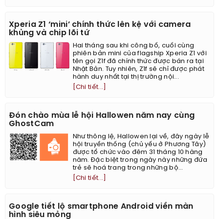
Xperia Z1 ‘mini’ chính thức lên kệ với camera
khủng và chip lõi tứ
Hai tháng sau khi công bố, cuối cùng
phiên bản mini của flagship Xperia Z1 với
tên gọi Z1f đã chính thức được bán ra tại
Nhật Bản. Tuy nhiên, Z1f sẽ chỉ được phát
hành duy nhất tại thị trường nội...
[Chi tiết...]
Đón chào mùa lễ hội Hallowen năm nay cùng
GhostCam
Như thông lệ, Hallowen lại về, đây ngày lễ
hội truyền thống (chủ yếu ở Phương Tây)
được tổ chức vào đêm 31 tháng 10 hàng
năm. Đặc biệt trong ngày này những đứa
trẻ sẽ hoá trang trong những bộ...
[Chi tiết...]
Google tiết lộ smartphone Android viền màn
hình siêu mỏng