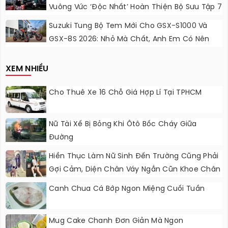
Vuông Vức ‘độc Nhất’ Hoàn Thiện Bộ Sưu Tập 7
Sắc Cầu Vồng
Suzuki Tung Bộ Tem Mới Cho GSX-S1000 Và
GSX-8S 2026: Nhỏ Mà Chất, Anh Em Có Nên
Nâng Cấp?
XEM NHIỀU
Cho Thuê Xe 16 Chỗ Giá Hợp Lí Tại TPHCM
Nữ Tài Xế Bị Bỏng Khi Ôtô Bốc Cháy Giữa
Đường
Hiền Thục Làm Nữ Sinh Đến Trường Cũng Phải
Gợi Cảm, Diện Chân Váy Ngắn Cũn Khoe Chân
“kiếm Nhật”
Canh Chua Cá Bớp Ngon Miệng Cuối Tuần
Mug Cake Chanh Đơn Giản Mà Ngon