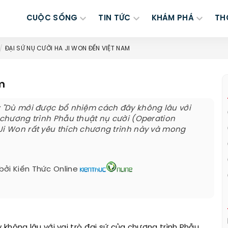
CUỘC SỐNG
TIN TỨC
KHÁM PHÁ
TH
ĐẠI SỨ NỤ CƯỜI HA JI WON ĐẾN VIỆT NAM
m
: "Dù mới được bổ nhiệm cách đây không lâu với
a chương trình Phẫu thuật nụ cười (Operation
Ji Won rất yêu thích chương trình này và mong
bởi
Kiến Thức Online
không lâu với vai trò đại sứ của chương trình Phẫu