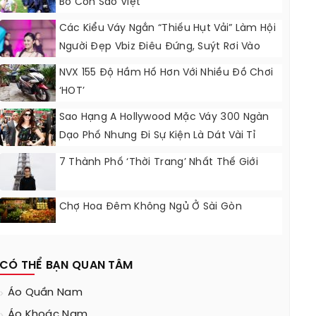
Bố Con Sao Việt
Các Kiểu Váy Ngắn “thiếu Hụt Vải” Làm Hội
Người Đẹp Vbiz Điêu Đứng, Suýt Rơi Vào
Cảnh Nguy Hiểm
NVX 155 Độ Hầm Hố Hơn Với Nhiều Đồ Chơi
‘HOT’
Sao Hạng A Hollywood Mặc Váy 300 Ngàn
Dạo Phố Nhưng Đi Sự Kiện Là Dát Vài Tỉ
Đồng
7 Thành Phố ‘thời Trang’ Nhất Thế Giới
Chợ Hoa Đêm Không Ngủ Ở Sài Gòn
CÓ THỂ BẠN QUAN TÂM
Áo Quần Nam
Áo Khoác Nam