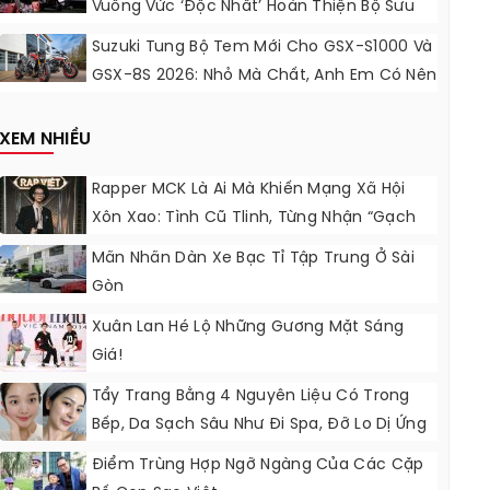
Vuông Vức ‘độc Nhất’ Hoàn Thiện Bộ Sưu
Tập 7 Sắc Cầu Vồng
Suzuki Tung Bộ Tem Mới Cho GSX-S1000 Và
GSX-8S 2026: Nhỏ Mà Chất, Anh Em Có Nên
Nâng Cấp?
XEM NHIỀU
Rapper MCK Là Ai Mà Khiến Mạng Xã Hội
Xôn Xao: Tình Cũ Tlinh, Từng Nhận “gạch
Đá” Vì Tỏ Thái Độ Với Trường Giang
Mãn Nhãn Dàn Xe Bạc Tỉ Tập Trung Ở Sài
Gòn
Xuân Lan Hé Lộ Những Gương Mặt Sáng
Giá!
Tẩy Trang Bằng 4 Nguyên Liệu Có Trong
Bếp, Da Sạch Sâu Như Đi Spa, Đỡ Lo Dị Ứng
Điểm Trùng Hợp Ngỡ Ngàng Của Các Cặp