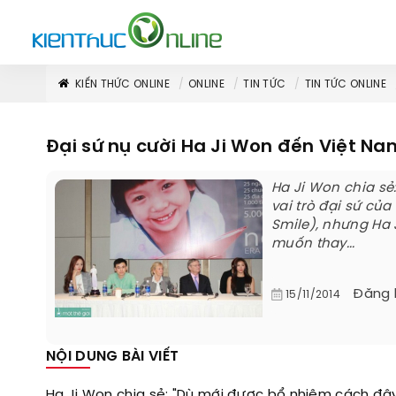
KIẾN THỨC ONLINE
ONLINE
TIN TỨC
TIN TỨC ONLINE
Đại sứ nụ cười Ha Ji Won đến Việt Na
Ha Ji Won chia sẻ
vai trò đại sứ củ
Smile), nhưng Ha 
muốn thay...
Đăng 
15/11/2014
NỘI DUNG BÀI VIẾT
Ha Ji Won chia sẻ: "Dù mới được bổ nhiệm cách đây 