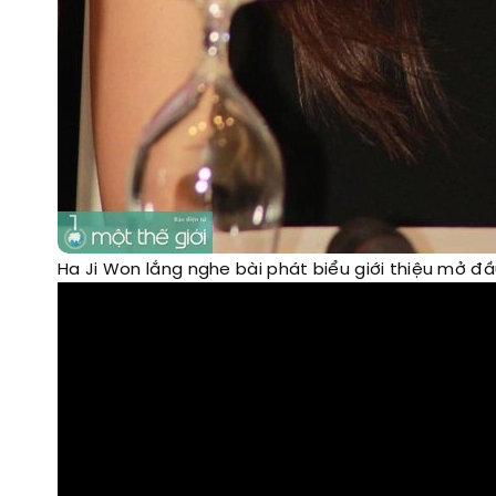
Ha Ji Won lắng nghe bài phát biểu giới thiệu mở đ