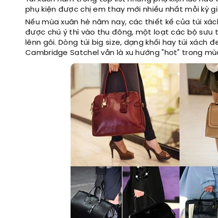
phụ kiện được chị em thay mới nhiều nhất mỗi kỳ g
Nếu mùa xuân hè năm nay, các thiết kế của túi xách
được chú ý thì vào thu đông, một loạt các bộ sưu 
lênn gôi. Dòng túi big size, dạng khối hay túi xách
Cambridge Satchel vẫn là xu hướng "hot" trong m