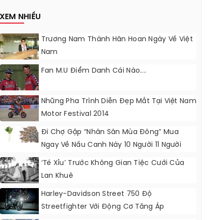
Nâng Cấp?
XEM NHIỀU
Trương Nam Thành Hân Hoan Ngày Về Việt
Nam
Fan M.U Điểm Danh Cái Nào....
Những Pha Trình Diễn Đẹp Mắt Tại Việt Nam
Motor Festival 2014
Đi Chợ Gặp “nhân Sân Mùa Đông” Mua
Ngay Về Nấu Canh Này 10 Người 11 Người
Khen Ngon
‘Té Xỉu’ Trước Không Gian Tiệc Cưới Của
Lan Khuê
Harley-Davidson Street 750 Độ
Streetfighter Với Động Cơ Tăng Áp