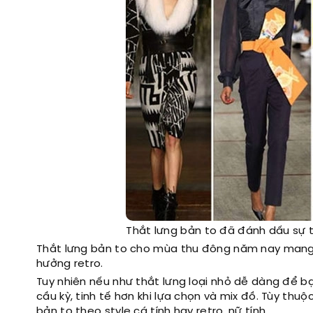
Thắt lưng bản to đã đánh dấu sự tr
Thắt lưng bản to cho mùa thu đông năm nay mang
hưởng retro.
Tuy nhiên nếu như thắt lưng loại nhỏ dễ dàng để bạn
cầu kỳ, tinh tế hơn khi lựa chọn và mix đồ. Tùy thu
bản to theo style cá tính hay retro, nữ tính.