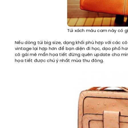
Túi xách màu cam này có gi
Nếu dòng túi big size, dạng khối phù hợp với các 
vintage lại hợp hơn để bạn diện đi học, dạo phố ha
cô gái mê mẩn họa tiết đừng quên update cho mình
họa tiết được chú ý nhất mùa thu đông.