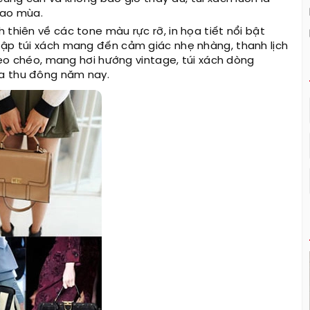
iao mùa.
 thiên về các tone màu rực rỡ, in họa tiết nổi bật
tập túi xách mang đến cảm giác nhẹ nhàng, thanh lịch
 đeo chéo, mang hơi hướng vintage, túi xách dòng
ùa thu đông năm nay.