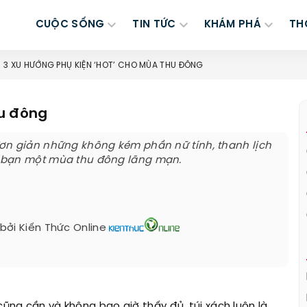
CUỘC SỐNG
TIN TỨC
KHÁM PHÁ
TH
3 XU HƯỚNG PHỤ KIỆN ‘HOT’ CHO MÙA THU ĐÔNG
hu đông
ơn giản những không kém phần nữ tính, thanh lịch
 bạn một mùa thu đông lãng mạn.
 bởi
Kiến Thức Online
cũng cần và không bao giờ thấy đủ, túi xách luôn là