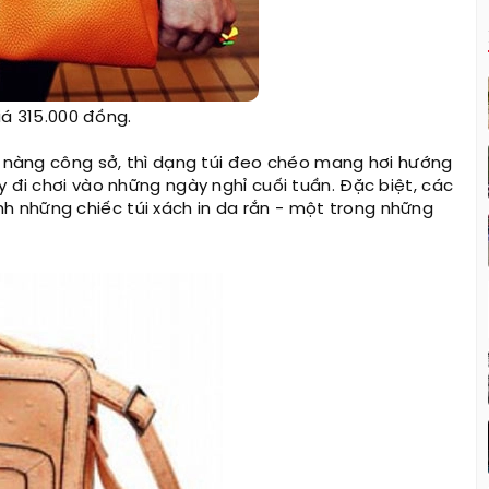
á 315.000 đồng.
cô nàng công sở, thì dạng túi đeo chéo mang hơi hướng
y đi chơi vào những ngày nghỉ cuối tuần. Đặc biệt, các
 những chiếc túi xách in da rắn - một trong những