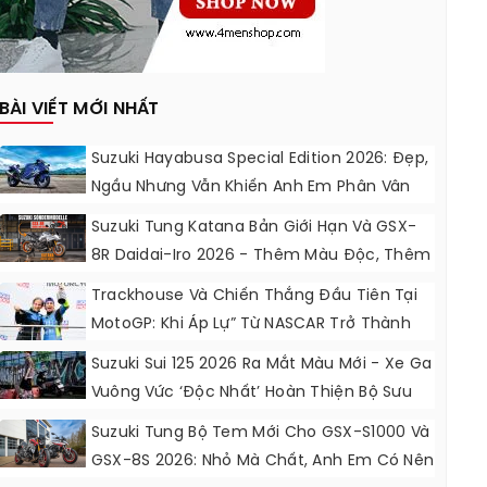
BÀI VIẾT MỚI NHẤT
Suzuki Hayabusa Special Edition 2026: Đẹp,
Ngầu Nhưng Vẫn Khiến Anh Em Phân Vân
Suzuki Tung Katana Bản Giới Hạn Và GSX-
8R Daidai-Iro 2026 - Thêm Màu Độc, Thêm
Đồ Chơi, Thêm Cá Tính
Trackhouse Và Chiến Thắng Đầu Tiên Tại
MotoGP: Khi Áp Lự” Từ NASCAR Trở Thành
Động Lực Ngọt Ngào
Suzuki Sui 125 2026 Ra Mắt Màu Mới - Xe Ga
Vuông Vức ‘độc Nhất’ Hoàn Thiện Bộ Sưu
Tập 7 Sắc Cầu Vồng
Suzuki Tung Bộ Tem Mới Cho GSX-S1000 Và
GSX-8S 2026: Nhỏ Mà Chất, Anh Em Có Nên