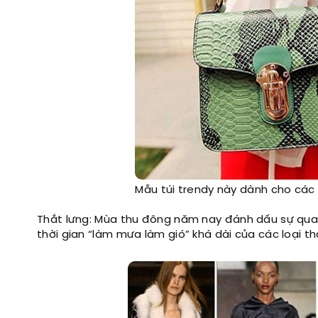
Mẫu túi trendy này dành cho các 
Thắt lưng: Mùa thu đông năm nay đánh dấu sự quay 
thời gian “làm mưa làm gió” khá dài của các loại thắ