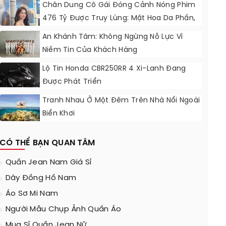
Chân Dung Cô Gái Đóng Cảnh Nóng Phim
476 Tỷ Được Truy Lùng: Mặt Hoa Da Phấn,
Bụng “không Gợn Sóng”
An Khánh Tâm: Không Ngừng Nỗ Lực Vì
Niềm Tin Của Khách Hàng
Lộ Tin Honda CBR250RR 4 Xi-Lanh Đang
Được Phát Triển
Tranh Nhau Ở Một Đêm Trên Nhà Nổi Ngoài
Biển Khơi
CÓ THỂ BẠN QUAN TÂM
Quần Jean Nam Giá Sỉ
Dây Đồng Hồ Nam
Áo Sơ Mi Nam
Người Mẫu Chụp Ảnh Quần Áo
Mua Sỉ Quần Jean Nữ