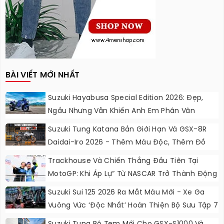
BÀI VIẾT MỚI NHẤT
Suzuki Hayabusa Special Edition 2026: Đẹp,
Ngầu Nhưng Vẫn Khiến Anh Em Phân Vân
Suzuki Tung Katana Bản Giới Hạn Và GSX-8R
Daidai-Iro 2026 - Thêm Màu Độc, Thêm Đồ
Chơi, Thêm Cá Tính
Trackhouse Và Chiến Thắng Đầu Tiên Tại
MotoGP: Khi Áp Lự” Từ NASCAR Trở Thành Động
Lực Ngọt Ngào
Suzuki Sui 125 2026 Ra Mắt Màu Mới - Xe Ga
Vuông Vức ‘độc Nhất’ Hoàn Thiện Bộ Sưu Tập 7
Sắc Cầu Vồng