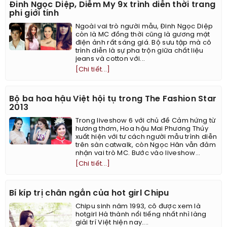
Đinh Ngọc Diệp, Diễm My 9x trình diễn thời trang
phi giới tính
Ngoài vai trò người mẫu, Đinh Ngọc Diệp
còn là MC đồng thời cũng là gương mặt
điện ảnh rất sáng giá. Bộ sưu tập mà cô
trình diễn là sự pha trộn giữa chất liệu
jeans và cotton với...
[Chi tiết...]
Bộ ba hoa hậu Việt hội tụ trong The Fashion Star
2013
Trong liveshow 6 với chủ đề Cảm hứng từ
hương thơm, Hoa hậu Mai Phương Thúy
xuất hiện với tư cách người mẫu trình diễn
trên sàn catwalk, còn Ngọc Hân vẫn đảm
nhận vai trò MC. Bước vào liveshow...
[Chi tiết...]
Bí kíp trị chân ngắn của hot girl Chipu
Chipu sinh năm 1993, cô được xem là
hotgirl Hà thành nổi tiếng nhất nhì làng
giải trí Việt hiện nay....