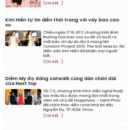
[Chi tiết...]
Kim Hiền tự tin diễn thời trang với váy bao cao
su
Chiều ngày 17.10, BTC chương trình Bình
thường hóa bao cao su đã có buổi ra
mắt báo chí dự án lần 3 mang tên
Condom Project 2013: The last season. Nữ
diễn viên Kim Hiền đã khiến mọi người
bất...
[Chi tiết...]
Diễm My đọ dáng catwalk cùng dàn chân dài
của Next top
Tối 7.11, chương trình trình diễn nghệ thuật
tạo mẫu tóc được mong đợi nhất trong
năm với chủ đề Happiness – Hạnh Phúc
đã chính thức diễn ra tại Nhà thi đấu
Nguyễn Du, TP.HCM. Show...
[Chi tiết...]