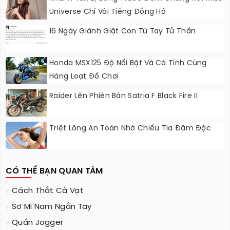
Universe Chỉ Vài Tiếng Đồng Hồ
16 Ngày Giành Giật Con Từ Tay Tử Thần
Honda MSX125 Độ Nổi Bật Và Cá Tính Cùng
Hàng Loạt Đồ Chơi
Raider Lên Phiên Bản Satria F Black Fire II
Triệt Lông An Toàn Nhờ Chiếu Tia Đậm Đặc
CÓ THỂ BẠN QUAN TÂM
Cách Thắt Cà Vạt
Sơ Mi Nam Ngắn Tay
Quần Jogger