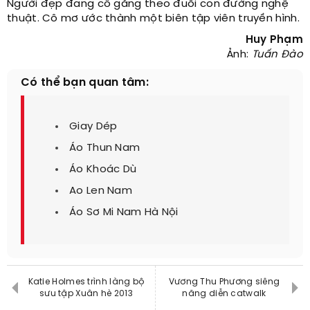
Người đẹp đang cố gắng theo đuổi con đường nghệ
thuật. Cô mơ ước thành một biên tập viên truyền hình.
Huy Phạm
Ảnh:
Tuấn Đào
Có thể bạn quan tâm:
Giay Dép
Áo Thun Nam
Áo Khoác Dù
Ao Len Nam
Áo Sơ Mi Nam Hà Nội
Katie Holmes trình làng bộ
Vương Thu Phương siêng
sưu tập Xuân hè 2013
năng diễn catwalk