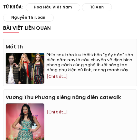
TỪ KHÓA:
Hoa Hậu Việt Nam
Tú Anh
Nguyễn Thị Loan
BÀI VIẾT LIÊN QUAN
Mốt th
Phía sau trào lưu thắt khăn "gây bão" sàn
diễn năm nay là câu chuyện về định hình
phong cách cùng nghệ thuật sáng tạo
dòng phụ kiện nữ tính, mong manh này.
[Chi tiết...]
Vương Thu Phương siêng năng diễn catwalk
[Chi tiết...]