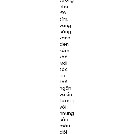
tượng
như
đỏ
tím,
vàng
sáng,
xanh
đen,
xám
khói.
Mái
tóc
có
thể
ngắn
và ấn
tượng
với
những
sắc
màu
đối