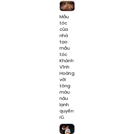
Mẫu
tóc
của
nhà
tạo
mẫu
tóc
Khánh
Vĩnh
Hoàng
với
tông
màu
nâu
lạnh
quyến
rũ.