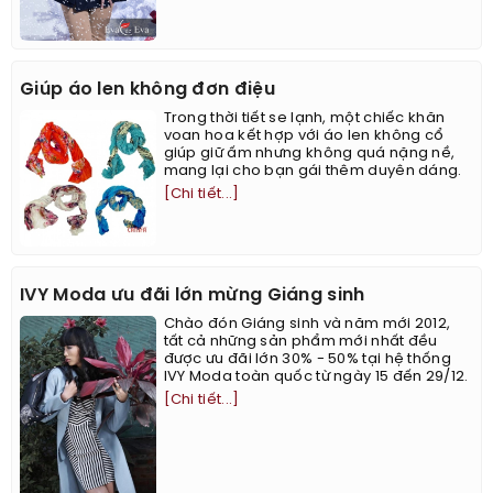
Giúp áo len không đơn điệu
Trong thời tiết se lạnh, một chiếc khăn
voan hoa kết hợp với áo len không cổ
giúp giữ ấm nhưng không quá nặng nề,
mang lại cho bạn gái thêm duyên dáng.
[Chi tiết...]
IVY Moda ưu đãi lớn mừng Giáng sinh
Chào đón Giáng sinh và năm mới 2012,
tất cả những sản phẩm mới nhất đều
được ưu đãi lớn 30% - 50% tại hệ thống
IVY Moda toàn quốc từ ngày 15 đến 29/12.
[Chi tiết...]