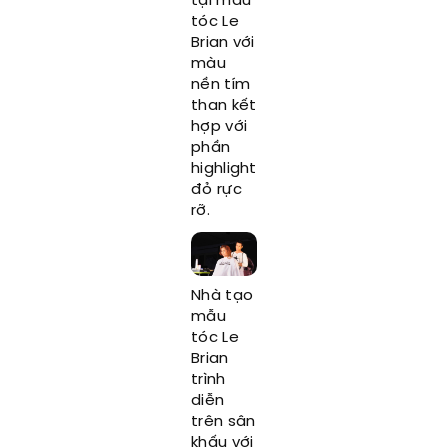
tại mẫu
tóc Le
Brian với
màu
nền tím
than kết
hợp với
phần
highlight
đỏ rực
rỡ.
Nhà tạo
mẫu
tóc Le
Brian
trình
diễn
trên sân
khấu với