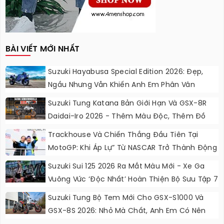
BÀI VIẾT MỚI NHẤT
Suzuki Hayabusa Special Edition 2026: Đẹp,
Ngầu Nhưng Vẫn Khiến Anh Em Phân Vân
Suzuki Tung Katana Bản Giới Hạn Và GSX-8R
Daidai-Iro 2026 - Thêm Màu Độc, Thêm Đồ
Chơi, Thêm Cá Tính
Trackhouse Và Chiến Thắng Đầu Tiên Tại
MotoGP: Khi Áp Lự” Từ NASCAR Trở Thành Động
Lực Ngọt Ngào
Suzuki Sui 125 2026 Ra Mắt Màu Mới - Xe Ga
Vuông Vức ‘độc Nhất’ Hoàn Thiện Bộ Sưu Tập 7
Sắc Cầu Vồng
Suzuki Tung Bộ Tem Mới Cho GSX-S1000 Và
GSX-8S 2026: Nhỏ Mà Chất, Anh Em Có Nên