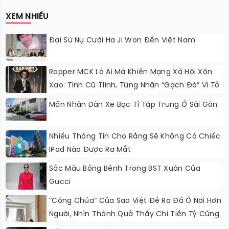
Nâng Cấp?
XEM NHIỀU
Đại Sứ Nụ Cười Ha Ji Won Đến Việt Nam
Rapper MCK Là Ai Mà Khiến Mạng Xã Hội Xôn
Xao: Tình Cũ Tlinh, Từng Nhận “gạch Đá” Vì Tỏ
Thái Độ Với Trường Giang
Mãn Nhãn Dàn Xe Bạc Tỉ Tập Trung Ở Sài Gòn
Nhiều Thông Tin Cho Rằng Sẽ Không Có Chiếc
IPad Nào Được Ra Mắt
Sắc Màu Bồng Bềnh Trong BST Xuân Của
Gucci
“Công Chúa” Của Sao Việt Đẻ Ra Đã Ở Nơi Hơn
Người, Nhìn Thành Quả Thấy Chi Tiền Tỷ Cũng
Đáng