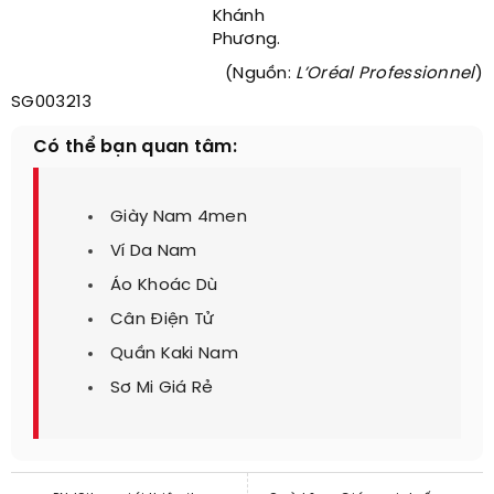
Khánh
Phương.
(Nguồn:
L’Oréal Professionnel
)
SG003213
Có thể bạn quan tâm:
Giày Nam 4men
Ví Da Nam
Áo Khoác Dù
Cân Điện Tử
Quần Kaki Nam
Sơ Mi Giá Rẻ