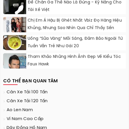
Để Chân Ga Thế Nào Là Đúng - Kỹ Năng Cho
Tài Xế Việt
Chị Em Á Hậu Bị Ghét Nhất Vbiz Đọ Hàng Hiệu
Khủng, Nhưng Sao Nhìn Qua Chỉ Thấy Sến
Uống “sữa Vàng” Mỗi Sáng, Đảm Bảo Ngoài Tứ
Tuần Vẫn Trẻ Như Gái 20
Tham Khảo Những Hình Ảnh Đẹp Về Kiểu Tóc
Faux Hawk
CÓ THỂ BẠN QUAN TÂM
Cân Xe Tải 100 Tấn
Cân Xe Tải 120 Tấn
Ao Len Nam
Ví Nam Cao Cấp
Dây Đồng Hồ Nam