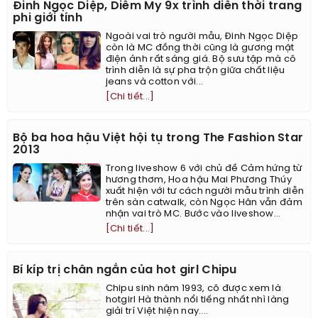
Đinh Ngọc Diệp, Diễm My 9x trình diễn thời trang
phi giới tính
Ngoài vai trò người mẫu, Đinh Ngọc Diệp
còn là MC đồng thời cũng là gương mặt
điện ảnh rất sáng giá. Bộ sưu tập mà cô
trình diễn là sự pha trộn giữa chất liệu
jeans và cotton với...
[Chi tiết...]
Bộ ba hoa hậu Việt hội tụ trong The Fashion Star
2013
Trong liveshow 6 với chủ đề Cảm hứng từ
hương thơm, Hoa hậu Mai Phương Thúy
xuất hiện với tư cách người mẫu trình diễn
trên sàn catwalk, còn Ngọc Hân vẫn đảm
nhận vai trò MC. Bước vào liveshow...
[Chi tiết...]
Bí kíp trị chân ngắn của hot girl Chipu
Chipu sinh năm 1993, cô được xem là
hotgirl Hà thành nổi tiếng nhất nhì làng
giải trí Việt hiện nay....