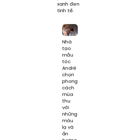
xanh đen
tinh tế.
Nhà
tạo
mẫu
tóc
André
chọn
phong
cách
mùa
thu
với
những
màu
lạ và
ấn