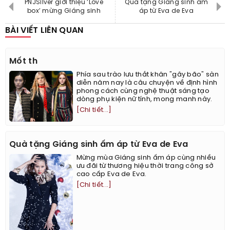
PNJSilver giới thiệu ‘Love
Quà tặng Giáng sinh ấm
box’ mừng Giáng sinh
áp từ Eva de Eva
BÀI VIẾT LIÊN QUAN
Mốt th
Phía sau trào lưu thắt khăn "gây bão" sàn
diễn năm nay là câu chuyện về định hình
phong cách cùng nghệ thuật sáng tạo
dòng phụ kiện nữ tính, mong manh này.
[Chi tiết...]
Quà tặng Giáng sinh ấm áp từ Eva de Eva
Mừng mùa Giáng sinh ấm áp cùng nhiều
ưu đãi từ thương hiệu thời trang công sở
cao cấp Eva de Eva.
[Chi tiết...]