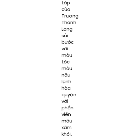
tập
của
Trương
Thanh
Long
sải
bước
với
màu
tóc
màu
nâu
lạnh
hòa
quyện
với
phần
viền
màu
xám
khói.