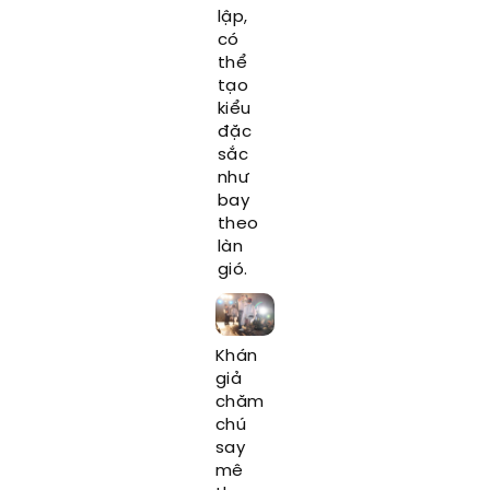
lập,
có
thể
tạo
kiểu
đặc
sắc
như
bay
theo
làn
gió.
Khán
giả
chăm
chú
say
mê