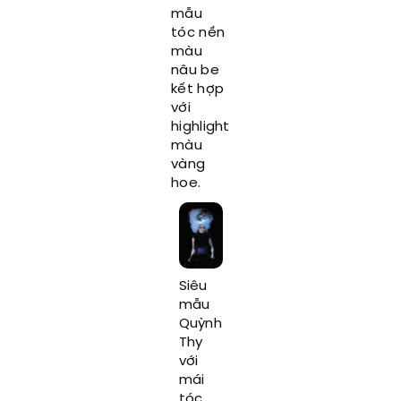
mẫu
tóc nền
màu
nâu be
kết hợp
với
highlight
màu
vàng
hoe.
Siêu
mẫu
Quỳnh
Thy
với
mái
tóc