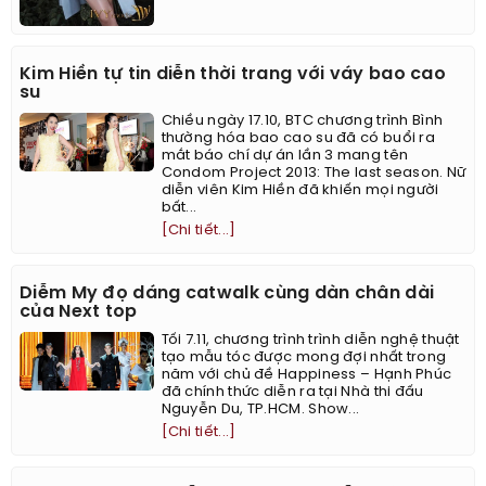
Kim Hiền tự tin diễn thời trang với váy bao cao
su
Chiều ngày 17.10, BTC chương trình Bình
thường hóa bao cao su đã có buổi ra
mắt báo chí dự án lần 3 mang tên
Condom Project 2013: The last season. Nữ
diễn viên Kim Hiền đã khiến mọi người
bất...
[Chi tiết...]
Diễm My đọ dáng catwalk cùng dàn chân dài
của Next top
Tối 7.11, chương trình trình diễn nghệ thuật
tạo mẫu tóc được mong đợi nhất trong
năm với chủ đề Happiness – Hạnh Phúc
đã chính thức diễn ra tại Nhà thi đấu
Nguyễn Du, TP.HCM. Show...
[Chi tiết...]