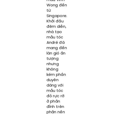
mẫu Vinn
Wong đến
từ
Singapore.
Khởi đầu
đêm diễn,
nhà tạo
mẫu tóc
André đã
mang đến
làn gió ấn
tượng
nhưng
không
kém phần
duyên
dáng với
mẫu tóc
đỏ rực rỡ
ở phần
đỉnh trên
phần nền