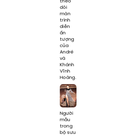
theo
dõi
màn
trình
diễn
ấn
tượng
của
André
và
Khánh
Vĩnh
Hoàng.
Người
mẫu
trong
bộ sưu