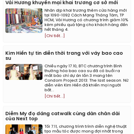
Vải Hương khuyến mại khai trương cơ sở mới
Nhân dịp khai trương thêm cửa hàng mới
tại 1090-1092 Cách Mạng Tháng Tám, TP
HCM, Vải Hương có chương trình giảm 10%
kèm phiếu quà tặng cho khách hàng đến
hết tháng 4.
[Chi tiết...]
Kim Hiền tự tin diễn thời trang với váy bao cao
su
Chiều ngày 17.10, BTC chương trình Bình
thường hóa bao cao su đã có buổi ra
mắt báo chí dự án lần 3 mang tên
Condom Project 2013: The last season. Nữ
diễn viên Kim Hiền đã khiến mọi người
bất...
[Chi tiết...]
Diễm My đọ dáng catwalk cùng dàn chân dài
của Next top
Tối 7.11, chương trình trình diễn nghệ thuật
tạo mẫu tóc được mong đợi nhất trong