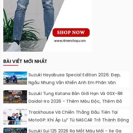
BÀI VIẾT MỚI NHẤT
Suzuki Hayabusa Special Edition 2026: Đẹp,
Ngầu Nhưng Vẫn Khiến Anh Em Phân Vân
Suzuki Tung Katana Bản Giới Hạn Và GSX-8R
Daidai-Iro 2026 - Thêm Màu Độc, Thêm Đồ
Chơi, Thêm Cá Tính
Trackhouse Và Chiến Thắng Đầu Tiên Tại
MotoGP: Khi Áp Lự” Từ NASCAR Trở Thành Động
Lực Ngọt Ngào
Suzuki Sui 125 2026 Ra Mắt Màu Mới - Xe Ga