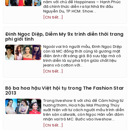
năm với chủ đề Happiness – Hạnh Phúc
đã chính thức diễn ra tại Nhà thi đấu
Nguyễn Du, TP.HCM. Show...
[Chi tiết...]
Đinh Ngọc Diệp, Diễm My 9x trình diễn thời trang
phi giới tính
Ngoài vai trò người mẫu, Đinh Ngọc Diệp
còn là MC đồng thời cũng là gương mặt
điện ảnh rất sáng giá. Bộ sưu tập mà cô
trình diễn là sự pha trộn giữa chất liệu
jeans và cotton với...
[Chi tiết...]
Bộ ba hoa hậu Việt hội tụ trong The Fashion Star
2013
Trong liveshow 6 với chủ đề Cảm hứng từ
hương thơm, Hoa hậu Mai Phương Thúy
xuất hiện với tư cách người mẫu trình diễn
trên sàn catwalk, còn Ngọc Hân vẫn đảm
nhận vai trò MC. Bước vào liveshow...
[Chi tiết...]