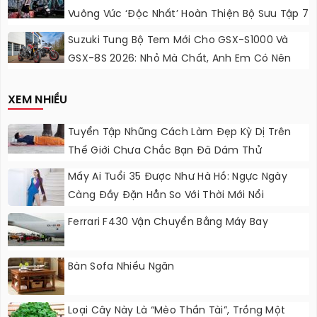
Vuông Vức ‘độc Nhất’ Hoàn Thiện Bộ Sưu Tập 7
Sắc Cầu Vồng
Suzuki Tung Bộ Tem Mới Cho GSX-S1000 Và
GSX-8S 2026: Nhỏ Mà Chất, Anh Em Có Nên
Nâng Cấp?
XEM NHIỀU
Tuyển Tập Những Cách Làm Đẹp Kỳ Dị Trên
Thế Giới Chưa Chắc Bạn Đã Dám Thử
Mấy Ai Tuổi 35 Được Như Hà Hồ: Ngực Ngày
Càng Đầy Đặn Hẳn So Với Thời Mới Nổi
Ferrari F430 Vận Chuyển Bằng Máy Bay
Bàn Sofa Nhiều Ngăn
Loại Cây Này Là “mèo Thần Tài”, Trồng Một