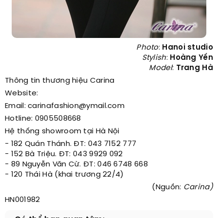
Photo
:
Hanoi studio
Stylish
:
Hoàng Yến
Model
:
Trang Hà
Thông tin thương hiệu Carina
Website:
Email: carinafashion@ymail.com
Hotline: 0905508668
Hệ thống showroom tại Hà Nội
- 182 Quán Thánh. ĐT: 043 7152 777
- 152 Bà Triệu. ĐT: 043 9929 092
- 89 Nguyễn Văn Cừ. ĐT: 046 6748 668
- 120 Thái Hà (khai trương 22/4)
(Nguồn:
Carina)
HN001982