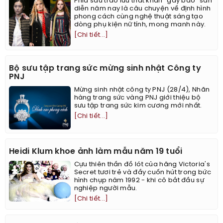
Phía sau trào lưu thắt khăn "gây bão" sàn
diễn năm nay là câu chuyện về định hình
phong cách cùng nghệ thuật sáng tạo
dòng phụ kiện nữ tính, mong manh này.
[Chi tiết...]
Bộ sưu tập trang sức mừng sinh nhật Công ty
PNJ
Mừng sinh nhật công ty PNJ (28/4), Nhãn
hàng trang sức vàng PNJ giới thiệu bộ
sưu tập trang sức kim cương mới nhất.
[Chi tiết...]
Heidi Klum khoe ảnh làm mẫu năm 19 tuổi
Cựu thiên thần đồ lót của hãng Victoria's
Secret tươi trẻ và đầy cuốn hút trong bức
hình chụp năm 1992 - khi cô bắt đầu sự
nghiệp người mẫu.
[Chi tiết...]