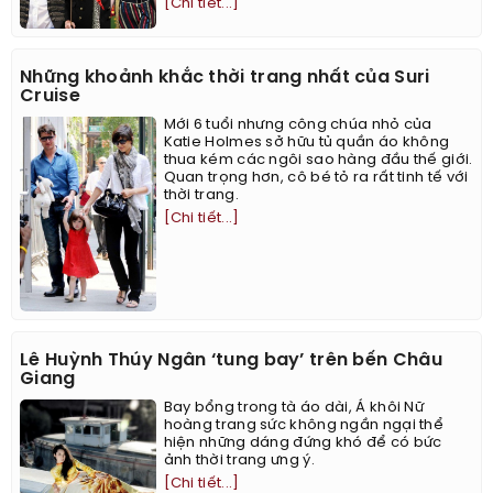
[Chi tiết...]
Những khoảnh khắc thời trang nhất của Suri
Cruise
Mới 6 tuổi nhưng công chúa nhỏ của
Katie Holmes sở hữu tủ quần áo không
thua kém các ngôi sao hàng đầu thế giới.
Quan trọng hơn, cô bé tỏ ra rất tinh tế với
thời trang.
[Chi tiết...]
Lê Huỳnh Thúy Ngân ‘tung bay’ trên bến Châu
Giang
Bay bổng trong tà áo dài, Á khôi Nữ
hoàng trang sức không ngần ngại thể
hiện những dáng đứng khó để có bức
ảnh thời trang ưng ý.
[Chi tiết...]