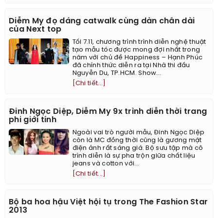
Diễm My đọ dáng catwalk cùng dàn chân dài
của Next top
Tối 7.11, chương trình trình diễn nghệ thuật
tạo mẫu tóc được mong đợi nhất trong
năm với chủ đề Happiness – Hạnh Phúc
đã chính thức diễn ra tại Nhà thi đấu
Nguyễn Du, TP.HCM. Show...
[Chi tiết...]
Đinh Ngọc Diệp, Diễm My 9x trình diễn thời trang
phi giới tính
Ngoài vai trò người mẫu, Đinh Ngọc Diệp
còn là MC đồng thời cũng là gương mặt
điện ảnh rất sáng giá. Bộ sưu tập mà cô
trình diễn là sự pha trộn giữa chất liệu
jeans và cotton với...
[Chi tiết...]
Bộ ba hoa hậu Việt hội tụ trong The Fashion Star
2013