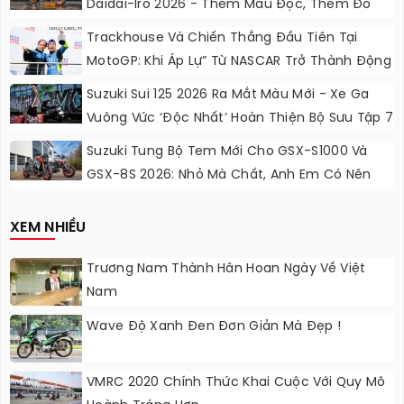
Daidai-Iro 2026 - Thêm Màu Độc, Thêm Đồ
Chơi, Thêm Cá Tính
Trackhouse Và Chiến Thắng Đầu Tiên Tại
MotoGP: Khi Áp Lự” Từ NASCAR Trở Thành Động
Lực Ngọt Ngào
Suzuki Sui 125 2026 Ra Mắt Màu Mới - Xe Ga
Vuông Vức ‘độc Nhất’ Hoàn Thiện Bộ Sưu Tập 7
Sắc Cầu Vồng
Suzuki Tung Bộ Tem Mới Cho GSX-S1000 Và
GSX-8S 2026: Nhỏ Mà Chất, Anh Em Có Nên
Nâng Cấp?
XEM NHIỀU
Trương Nam Thành Hân Hoan Ngày Về Việt
Nam
Wave Độ Xanh Đen Đơn Giản Mà Đẹp !
VMRC 2020 Chính Thức Khai Cuộc Với Quy Mô