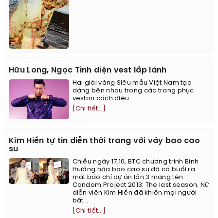
Hữu Long, Ngọc Tình diện vest lấp lánh
Hai giải vàng Siêu mẫu Việt Nam tạo
dáng bên nhau trong các trang phục
veston cách điệu.
[Chi tiết...]
Kim Hiền tự tin diễn thời trang với váy bao cao
su
Chiều ngày 17.10, BTC chương trình Bình
thường hóa bao cao su đã có buổi ra
mắt báo chí dự án lần 3 mang tên
Condom Project 2013: The last season. Nữ
diễn viên Kim Hiền đã khiến mọi người
bất...
[Chi tiết...]