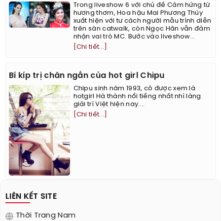
Trong liveshow 6 với chủ đề Cảm hứng từ
hương thơm, Hoa hậu Mai Phương Thúy
xuất hiện với tư cách người mẫu trình diễn
trên sàn catwalk, còn Ngọc Hân vẫn đảm
nhận vai trò MC. Bước vào liveshow...
[Chi tiết...]
Bí kíp trị chân ngắn của hot girl Chipu
Chipu sinh năm 1993, cô được xem là
hotgirl Hà thành nổi tiếng nhất nhì làng
giải trí Việt hiện nay....
[Chi tiết...]
LIÊN KẾT SITE
Thời Trang Nam