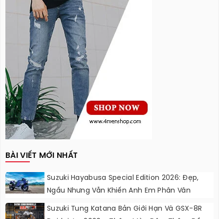
BÀI VIẾT MỚI NHẤT
Suzuki Hayabusa Special Edition 2026: Đẹp,
Ngầu Nhưng Vẫn Khiến Anh Em Phân Vân
Suzuki Tung Katana Bản Giới Hạn Và GSX-8R