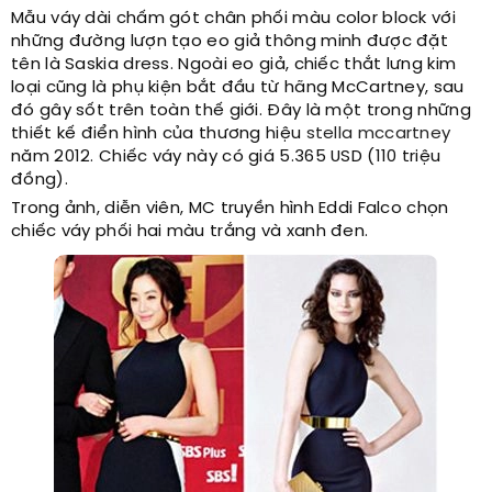
Mẫu váy dài chấm gót chân phối màu color block với
những đường lượn tạo eo giả thông minh được đặt
tên là Saskia dress. Ngoài eo giả, chiếc thắt lưng kim
loại cũng là phụ kiện bắt đầu từ hãng McCartney, sau
đó gây sốt trên toàn thế giới. Đây là một trong những
thiết kế điển hình của thương hiệu
stella mccartney
năm 2012. Chiếc váy này có giá 5.365 USD (110 triệu
đồng).
Trong ảnh, diễn viên, MC truyền hình Eddi Falco chọn
chiếc váy phối hai màu trắng và xanh đen.