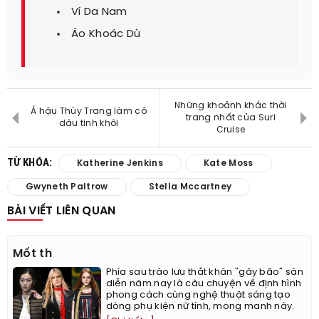
Ví Da Nam
Áo Khoác Dù
Những khoảnh khắc thời
Á hậu Thùy Trang làm cô
trang nhất của Suri
dâu tinh khôi
Cruise
TỪ KHÓA:
Katherine Jenkins
Kate Moss
Gwyneth Paltrow
Stella Mccartney
BÀI VIẾT LIÊN QUAN
Mốt th
Phía sau trào lưu thắt khăn "gây bão" sàn
diễn năm nay là câu chuyện về định hình
phong cách cùng nghệ thuật sáng tạo
dòng phụ kiện nữ tính, mong manh này.