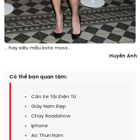
... hay siêu mẫu
kate moss
.
Huyền Anh
Có thể bạn quan tâm:
Cân Xe Tải Điện Tử
Giày Nam Đẹp
Chạy Roadshow
Iphone
Ao Thun Nam