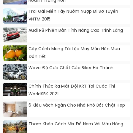
Hoành Tráng Hơn
Trai Gái Miền Tây Nườm Nượp Đi Sơ Tuyển
VNTM 2015
Audi R8 Phiên Bản Tính Năng Cao Trình Làng
Cây Cảnh Mang Tài Lộc May Mắn Nên Mua
Đón Tết
Wave Độ Cực Chất Của Biker Hà Thành
Chính Thức Ra Mắt Đội KRT Tại Cuộc Thi
WorldSBK 2021.
6 Kiểu Vách Ngăn Cho Nhà Nhỏ Bớt Chật Hẹp
Tham Khảo Cách Mix Đồ Nam Với Màu Hồng