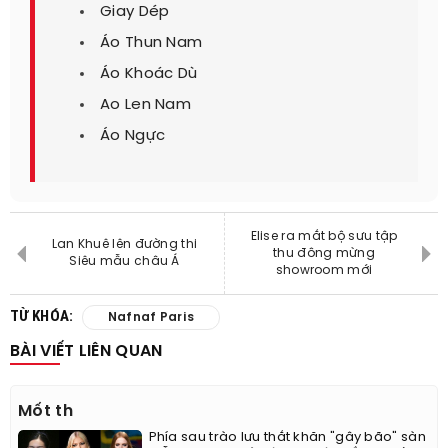
Giay Dép
Áo Thun Nam
Áo Khoác Dù
Ao Len Nam
Áo Ngực
Elise ra mắt bộ sưu tập
Lan Khuê lên đường thi
thu đông mừng
Siêu mẫu châu Á
showroom mới
TỪ KHÓA:
Nafnaf Paris
BÀI VIẾT LIÊN QUAN
Mốt th
Phía sau trào lưu thắt khăn "gây bão" sàn