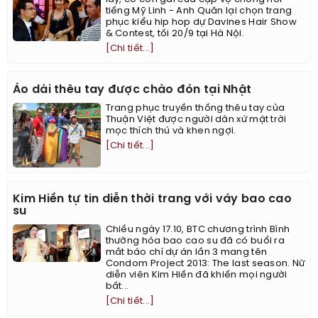
tiếng Mỹ Linh - Anh Quân lại chọn trang
phục kiểu hip hop dự Davines Hair Show
& Contest, tối 20/9 tại Hà Nội.
[Chi tiết...]
Áo dài thêu tay được chào đón tại Nhật
Trang phục truyền thống thêu tay của
Thuận Việt được người dân xứ mặt trời
mọc thích thú và khen ngợi.
[Chi tiết...]
Kim Hiền tự tin diễn thời trang với váy bao cao
su
Chiều ngày 17.10, BTC chương trình Bình
thường hóa bao cao su đã có buổi ra
mắt báo chí dự án lần 3 mang tên
Condom Project 2013: The last season. Nữ
diễn viên Kim Hiền đã khiến mọi người
bất...
[Chi tiết...]