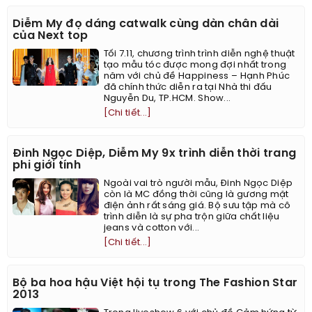
Diễm My đọ dáng catwalk cùng dàn chân dài
của Next top
Tối 7.11, chương trình trình diễn nghệ thuật
tạo mẫu tóc được mong đợi nhất trong
năm với chủ đề Happiness – Hạnh Phúc
đã chính thức diễn ra tại Nhà thi đấu
Nguyễn Du, TP.HCM. Show...
[Chi tiết...]
Đinh Ngọc Diệp, Diễm My 9x trình diễn thời trang
phi giới tính
Ngoài vai trò người mẫu, Đinh Ngọc Diệp
còn là MC đồng thời cũng là gương mặt
điện ảnh rất sáng giá. Bộ sưu tập mà cô
trình diễn là sự pha trộn giữa chất liệu
jeans và cotton với...
[Chi tiết...]
Bộ ba hoa hậu Việt hội tụ trong The Fashion Star
2013