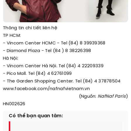
Thông tin chi tiết liên hệ
TP HCM:
- Vincom Center HCMC - Tel (84) 8 39939368
- Diamond Plaza - Tel (84 ) 8 38226398
Hà Nội:
- Vincom Center Hà Nội. Tel (84) 4 22209339
- Pico Mall. Tel (84) 4 62761099
- The Garden Shopping Center. Tel (84) 4 37878504
www.facebook.com/nafnafvietnam.vn
(Nguồn:
NafNaf Paris
)
HN002626
Có thể bạn quan tâm: