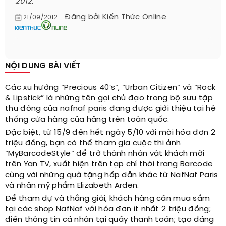
2012.
Đăng bởi
Kiến Thức Online
21/09/2012
NỘI DUNG BÀI VIẾT
Các xu hướng “Precious 40’s”, “Urban Citizen” và “Rock
& Lipstick” là những tên gọi chủ đạo trong bộ sưu tập
thu đông của
nafnaf paris
đang được giới thiệu tại hệ
thống cửa hàng của hãng trên toàn quốc.
Đặc biệt, từ 15/9 đến hết ngày 5/10 với mỗi hóa đơn 2
triệu đồng, bạn có thể tham gia cuộc thi ảnh
“MyBarcodeStyle” để trở thành nhân vật khách mời
trên Yan TV, xuất hiện trên tạp chí thời trang Barcode
cùng với những quà tặng hấp dẫn khác từ NafNaf Paris
và nhãn mỹ phẩm Elizabeth Arden.
Để tham dự và thắng giải, khách hàng cần mua sắm
tại các shop NafNaf với hóa đơn ít nhất 2 triệu đồng;
điền thông tin cá nhân tại quầy thanh toán; tạo dáng