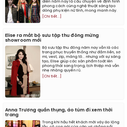
diễn năm nay là câu chuyện về định hình
phong cách cùng nghệ thuật sáng tạo
dòng phụ kiện nữ tính, mong manh này.
[Chi tiết...]
Elise ra mắt bộ sưu tập thu đông mừng
showroom mới
Bộ sưu tập thu đông năm nay vẫn là các
trang phục truyền thống như đầm liền, sơ
mi, vest, zip, măng tô… nhưng với sự sáng
tạo, Elise giúp các sản phẩm toát lên
phong thái sang trọng, lịch thiệp mà vẫn
nhẹ nhàng quyến rũ.
[Chi tiết...]
Anna Trương quần thụng, áo túm đi xem thời
trang
Trong khi hầu hết khách mời váy áo lộng
lẫy, cô con gái của cặp vợ chồng nổi