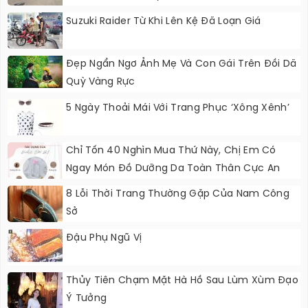
Suzuki Raider Từ Khi Lên Kệ Đã Loạn Giá
Đẹp Ngẩn Ngơ Ảnh Mẹ Và Con Gái Trên Đồi Dã
Quỳ Vàng Rực
5 Ngày Thoải Mái Với Trang Phục ‘xông Xênh’
Chỉ Tốn 40 Nghìn Mua Thứ Này, Chị Em Có
Ngay Món Đồ Dưỡng Da Toàn Thân Cực An
Toàn, Hiệu Quả
8 Lỗi Thời Trang Thường Gặp Của Nam Công
Sở
Đậu Phụ Ngũ Vị
Thủy Tiên Chạm Mặt Hà Hồ Sau Lùm Xùm Đạo
Ý Tưởng