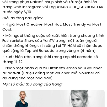
với trang phục NafNaf, chụp hình và tải một ảnh lên
trang web Instagram với Tag #BARCODE_FASHIONSTAR
trước ngày 6/10.
Giải thưởng bao gồm:
- 4 giải Most Creative, Most Hot, Most Trendy và Most
Cool.
- Mỗi người thắng cuộc sẽ xuất hiện trong chương trình
Fashionista Show của YanTV trong một tuần (người
chiến thắng không sinh sống tại TP HCM sẽ nhận được
quà tặng là Tạp chí Barcode trong vòng một năm)
- Xuất hiện trên trang thời trang tạp chí Barcode số
tháng 11-12.
- Nhận một phần quà từ Elizabeth Arden và 4 voucher
từ NafNaf (1 triệu đồng một voucher, mỗi voucher chỉ
áp dụng cho một hóa đơn)
Một số mẫu thu đông của hãng: