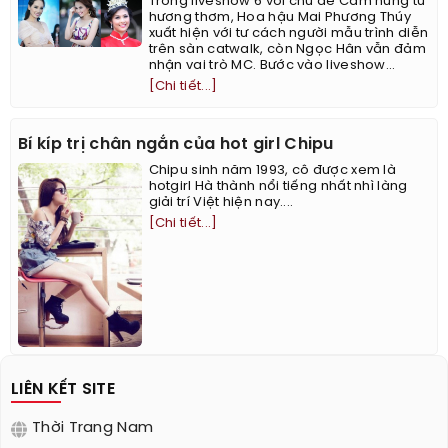
Trong liveshow 6 với chủ đề Cảm hứng từ
hương thơm, Hoa hậu Mai Phương Thúy
xuất hiện với tư cách người mẫu trình diễn
trên sàn catwalk, còn Ngọc Hân vẫn đảm
nhận vai trò MC. Bước vào liveshow...
[Chi tiết...]
Bí kíp trị chân ngắn của hot girl Chipu
Chipu sinh năm 1993, cô được xem là
hotgirl Hà thành nổi tiếng nhất nhì làng
giải trí Việt hiện nay....
[Chi tiết...]
LIÊN KẾT SITE
Thời Trang Nam