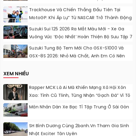
Chơi, Thêm Cá Tính
Trackhouse Và Chiến Thắng Đầu Tiên Tại
MotoGP: Khi Áp Lự” Từ NASCAR Trở Thành Động
Lực Ngọt Ngào
Suzuki Sui 125 2026 Ra Mắt Màu Mới - Xe Ga
Vuông Vức ‘độc Nhất’ Hoàn Thiện Bộ Sưu Tập 7
Sắc Cầu Vồng
Suzuki Tung Bộ Tem Mới Cho GSX-S1000 Và
GSX-8S 2026: Nhỏ Mà Chất, Anh Em Có Nên
Nâng Cấp?
XEM NHIỀU
Rapper MCK Là Ai Mà Khiến Mạng Xã Hội Xôn
Xao: Tình Cũ Tlinh, Từng Nhận “gạch Đá” Vì Tỏ
Thái Độ Với Trường Giang
Mãn Nhãn Dàn Xe Bạc Tỉ Tập Trung Ở Sài Gòn
SH Bình Dương Cùng 2banh.vn Tham Gia Sinh
Nhật Exciter Tân Uyên