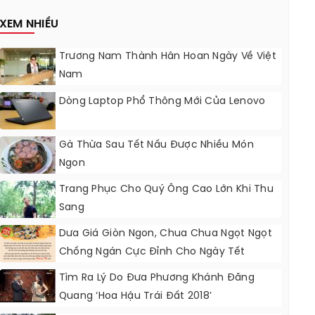
Nâng Cấp?
XEM NHIỀU
Trương Nam Thành Hân Hoan Ngày Về Việt
Nam
Dòng Laptop Phổ Thông Mới Của Lenovo
Gà Thừa Sau Tết Nấu Được Nhiều Món
Ngon
Trang Phục Cho Quý Ông Cao Lớn Khi Thu
Sang
Dưa Giá Giòn Ngon, Chua Chua Ngọt Ngọt
Chống Ngán Cực Đỉnh Cho Ngày Tết
Tìm Ra Lý Do Đưa Phương Khánh Đăng
Quang ‘Hoa Hậu Trái Đất 2018’