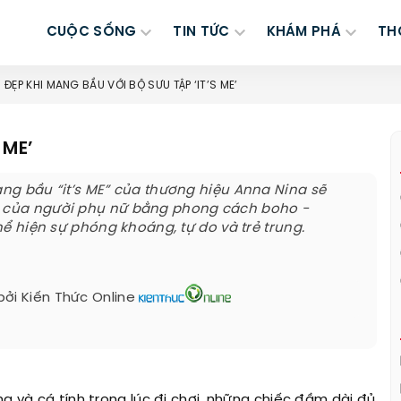
CUỘC SỐNG
TIN TỨC
KHÁM PHÁ
TH
ĐẸP KHI MANG BẦU VỚI BỘ SƯU TẬP ‘IT’S ME’
 ME’
rang bầu “it’s ME” của thương hiệu Anna Nina sẽ
h của người phụ nữ bằng phong cách boho -
 thể hiện sự phóng khoáng, tự do và trẻ trung.
bởi
Kiến Thức Online
ng và cá tính trong lúc đi chơi, những chiếc đầm dài đủ