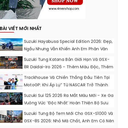
BÀI VIẾT MỚI NHẤT
Suzuki Hayabusa Special Edition 2026: Đẹp,
Ngầu Nhưng Vẫn Khiến Anh Em Phân Vân
Suzuki Tung Katana Bản Giới Hạn Và GSX-
8R Daidai-Iro 2026 - Thêm Màu Độc, Thêm
Đồ Chơi, Thêm Cá Tính
Trackhouse Và Chiến Thắng Đầu Tiên Tại
MotoGP: Khi Áp Lự” Từ NASCAR Trở Thành
Động Lực Ngọt Ngào
Suzuki Sui 125 2026 Ra Mắt Màu Mới - Xe Ga
Vuông Vức ‘độc Nhất’ Hoàn Thiện Bộ Sưu
Tập 7 Sắc Cầu Vồng
Suzuki Tung Bộ Tem Mới Cho GSX-S1000 Và
GSX-8S 2026: Nhỏ Mà Chất, Anh Em Có Nên