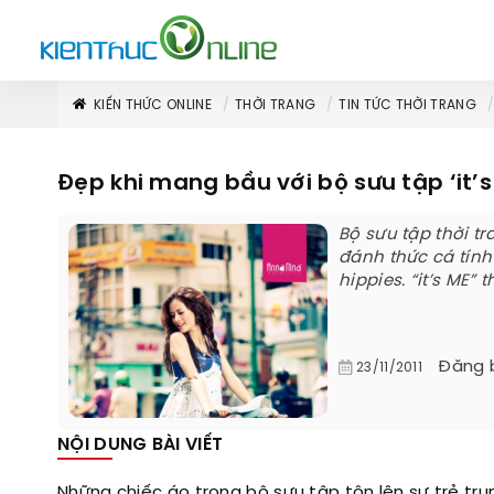
KIẾN THỨC ONLINE
THỜI TRANG
TIN TỨC THỜI TRANG
Đẹp khi mang bầu với bộ sưu tập ‘it’s
Bộ sưu tập thời t
đánh thức cá tín
hippies. “it’s ME”
Đăng 
23/11/2011
NỘI DUNG BÀI VIẾT
Những chiếc áo trong bộ sưu tập tôn lên sự trẻ tru