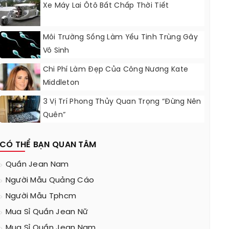
Xe Máy Lai Ôtô Bất Chấp Thời Tiết
Môi Trường Sống Làm Yếu Tinh Trùng Gây
Vô Sinh
Chi Phí Làm Đẹp Của Công Nương Kate
Middleton
3 Vị Trí Phong Thủy Quan Trọng “đừng Nên
Quên”
CÓ THỂ BẠN QUAN TÂM
Quần Jean Nam
Người Mẫu Quảng Cáo
Người Mẫu Tphcm
Mua Sỉ Quần Jean Nữ
Mua Sỉ Quần Jean Nam