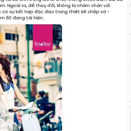
m. Ngoài ra, để thay đổi, không bị nhàm chán với
 có sự kết hợp độc đáo trong thiết kế chắp vá -
m 60 đang tái hiện.