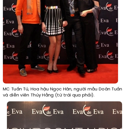
MC Tuấn Tú, Hoa hậu Ngọc Hân, người mẫu Doãn Tuấn
và diễn viên Thúy Hằng (từ trái qua phải).