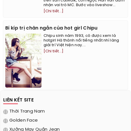
trên sàn catwalk, còn Ngọc Hân vẫn đảm
nhận vai trò MC. Bước vào liveshow...
[Chi tiết...]
Bí kíp trị chân ngắn của hot girl Chipu
Chipu sinh năm 1993, cô được xem là
hotgirl Hà thành nổi tiếng nhất nhì làng
giải trí Việt hiện nay....
[Chi tiết...]
LIÊN KẾT SITE
Thời Trang Nam
Golden Face
Xưởng May Quần Jean