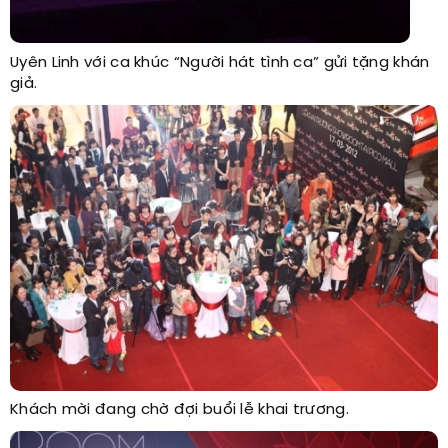
Uyên Linh với ca khúc “Người hát tình ca” gửi tặng khán
giả.
Khách mời đang chờ đợi buổi lễ khai trương.