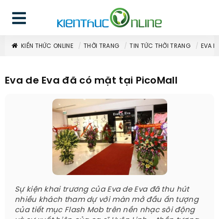
KIẾN THỨC ONLINE
THỜI TRANG
TIN TỨC THỜI TRANG
EVA D
Eva de Eva đã có mặt tại PicoMall
Sự kiện khai trương của Eva de Eva đã thu hút
nhiều khách tham dự với màn mở đầu ấn tượng
của tiết mục Flash Mob trên nền nhạc sôi động