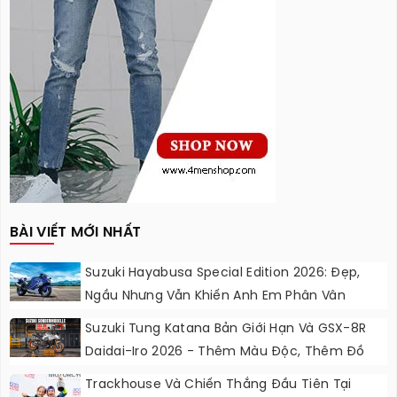
BÀI VIẾT MỚI NHẤT
Suzuki Hayabusa Special Edition 2026: Đẹp,
Ngầu Nhưng Vẫn Khiến Anh Em Phân Vân
Suzuki Tung Katana Bản Giới Hạn Và GSX-8R
Daidai-Iro 2026 - Thêm Màu Độc, Thêm Đồ
Chơi, Thêm Cá Tính
Trackhouse Và Chiến Thắng Đầu Tiên Tại