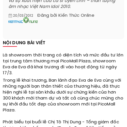
và sự xuất hiện của ca sĩ Uyên Linh – thần tượng
âm nhạc Việt Nam Idol 2010.
Đăng bởi
Kiến Thức Online
20/03/2012
NỘI DUNG BÀI VIẾT
Là showroom thời trang có diện tích và mức đầu tư lớn
tại trung tâm thương mại PicoMall Plaza, showroom
Eva de Eva đã khai trương đi vào hoạt động từ ngày
17/3.
Trong lễ khai trương, Ban lãnh đạo Eva de Eva cùng với
những người bạn thân thiết của thương hiệu, đã thực
hiện nghi lễ tại sân khấu dưới sự chứng kiến của hơn
300 khách mời tham dự và tất cả cùng chúc mừng cho
sự khởi đầu tốt đẹp của showroom mới tại PicoMall
Plaza.
Phát biểu tại buổi lễ Chị Tô Thị Dung - Tổng giám đốc