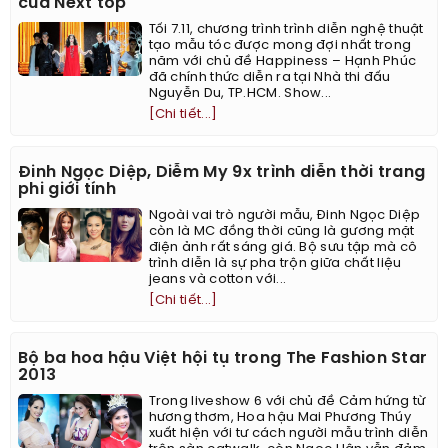
của Next top
Tối 7.11, chương trình trình diễn nghệ thuật
tạo mẫu tóc được mong đợi nhất trong
năm với chủ đề Happiness – Hạnh Phúc
đã chính thức diễn ra tại Nhà thi đấu
Nguyễn Du, TP.HCM. Show...
[Chi tiết...]
Đinh Ngọc Diệp, Diễm My 9x trình diễn thời trang
phi giới tính
Ngoài vai trò người mẫu, Đinh Ngọc Diệp
còn là MC đồng thời cũng là gương mặt
điện ảnh rất sáng giá. Bộ sưu tập mà cô
trình diễn là sự pha trộn giữa chất liệu
jeans và cotton với...
[Chi tiết...]
Bộ ba hoa hậu Việt hội tụ trong The Fashion Star
2013
Trong liveshow 6 với chủ đề Cảm hứng từ
hương thơm, Hoa hậu Mai Phương Thúy
xuất hiện với tư cách người mẫu trình diễn