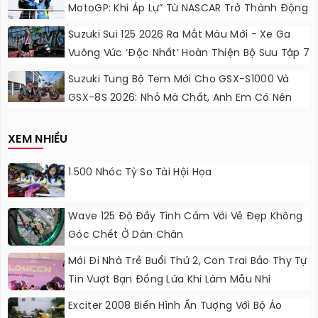
MotoGP: Khi Áp Lự” Từ NASCAR Trở Thành Động
Lực Ngọt Ngào
Suzuki Sui 125 2026 Ra Mắt Màu Mới - Xe Ga
Vuông Vức ‘độc Nhất’ Hoàn Thiện Bộ Sưu Tập 7
Sắc Cầu Vồng
Suzuki Tung Bộ Tem Mới Cho GSX-S1000 Và
GSX-8S 2026: Nhỏ Mà Chất, Anh Em Có Nên
Nâng Cấp?
XEM NHIỀU
1.500 Nhóc Tỳ So Tài Hội Họa
Wave 125 Độ Đầy Tình Cảm Với Vẻ Đẹp Không
Góc Chết Ở Dàn Chân
Mới Đi Nhà Trẻ Buổi Thứ 2, Con Trai Bảo Thy Tự
Tin Vượt Bạn Đồng Lứa Khi Làm Mẫu Nhí
Exciter 2008 Biến Hình Ấn Tượng Với Bộ Áo