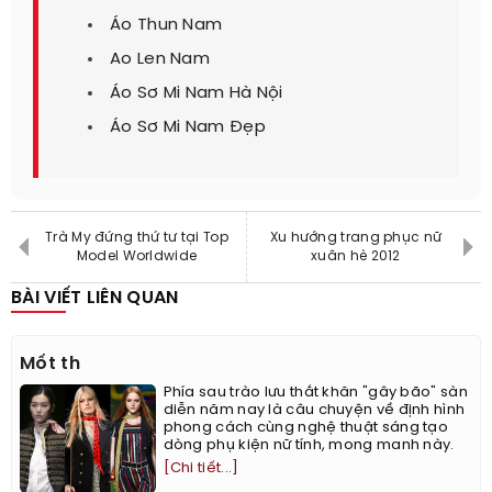
Áo Thun Nam
Ao Len Nam
Áo Sơ Mi Nam Hà Nội
Áo Sơ Mi Nam Đẹp
Trà My đứng thứ tư tại Top
Xu hướng trang phục nữ
Model Worldwide
xuân hè 2012
BÀI VIẾT LIÊN QUAN
Mốt th
Phía sau trào lưu thắt khăn "gây bão" sàn
diễn năm nay là câu chuyện về định hình
phong cách cùng nghệ thuật sáng tạo
dòng phụ kiện nữ tính, mong manh này.
[Chi tiết...]