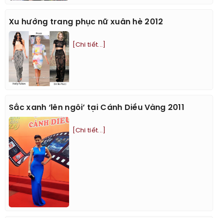
Xu hướng trang phục nữ xuân hè 2012
[Chi tiết...]
Sắc xanh ‘lên ngôi’ tại Cánh Diều Vàng 2011
[Chi tiết...]