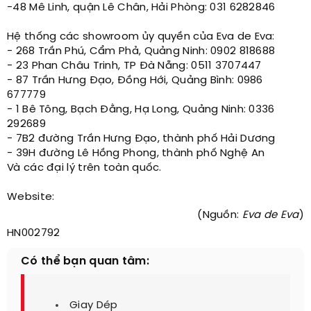
-48 Mê Linh, quận Lê Chân, Hải Phòng: 031 6282846
Hệ thống các showroom ủy quyền của Eva de Eva:
- 268 Trần Phú, Cẩm Phả, Quảng Ninh: 0902 818688
- 23 Phan Châu Trinh, TP Đà Nẵng: 0511 3707447
- 87 Trần Hưng Đạo, Đồng Hới, Quảng Bình: 0986
677779
- 1 Bê Tông, Bạch Đằng, Hạ Long, Quảng Ninh: 0336
292689
- 7B2 đường Trần Hưng Đạo, thành phố Hải Dương
- 39H đường Lê Hồng Phong, thành phố Nghệ An
Và các đại lý trên toàn quốc.
Website:
(Nguồn:
Eva de Eva
)
HN002792
Có thể bạn quan tâm:
Giay Dép