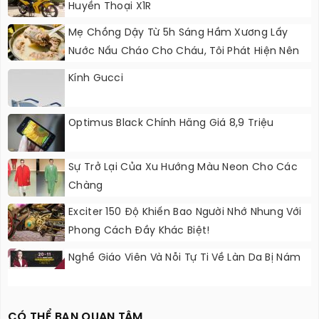
Huyền Thoại X1R
Mẹ Chồng Dậy Từ 5h Sáng Hầm Xương Lấy
Nước Nấu Cháo Cho Cháu, Tôi Phát Hiện Nên
Đổ Ngay Vào Xô Rác Trước Mặt Bà
Kính Gucci
Optimus Black Chính Hãng Giá 8,9 Triệu
Sự Trở Lại Của Xu Hướng Màu Neon Cho Các
Chàng
Exciter 150 Độ Khiến Bao Người Nhớ Nhung Với
Phong Cách Đầy Khác Biệt!
Nghề Giáo Viên Và Nỗi Tự Ti Về Làn Da Bị Nám
CÓ THỂ BẠN QUAN TÂM