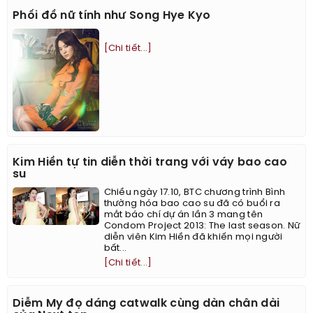
Phối đồ nữ tính như Song Hye Kyo
[Chi tiết...]
Kim Hiền tự tin diễn thời trang với váy bao cao
su
Chiều ngày 17.10, BTC chương trình Bình
thường hóa bao cao su đã có buổi ra
mắt báo chí dự án lần 3 mang tên
Condom Project 2013: The last season. Nữ
diễn viên Kim Hiền đã khiến mọi người
bất...
[Chi tiết...]
Diễm My đọ dáng catwalk cùng dàn chân dài