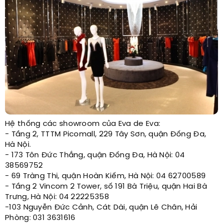
Hệ thống các showroom của Eva de Eva:
- Tầng 2, TTTM Picomall, 229 Tây Sơn, quận Đống Đa,
Hà Nội.
- 173 Tôn Đức Thắng, quận Đống Đa, Hà Nội: 04
38569752
- 69 Tràng Thi, quận Hoàn Kiếm, Hà Nội: 04 62700589
- Tầng 2 Vincom 2 Tower, số 191 Bà Triệu, quận Hai Bà
Trưng, Hà Nội: 04 22225358
-103 Nguyễn Đức Cảnh, Cát Dài, quận Lê Chân, Hải
Phòng: 031 3631616