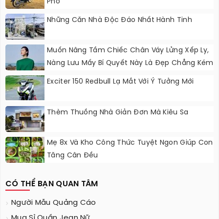
Phố
Những Căn Nhà Độc Đáo Nhất Hành Tinh
Muốn Nâng Tầm Chiếc Chân Váy Lửng Xếp Ly,
Nàng Lưu Mấy Bí Quyết Này Là Đẹp Chẳng Kém
Fashionista
Exciter 150 Redbull Lạ Mắt Với Ý Tưởng Mới
Thèm Thuồng Nhà Giản Đơn Mà Kiêu Sa
Mẹ 8x Và Kho Công Thức Tuyệt Ngon Giúp Con
Tăng Cân Đều
CÓ THỂ BẠN QUAN TÂM
Người Mẫu Quảng Cáo
Mua Sỉ Quần Jean Nữ