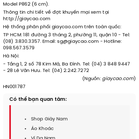
Model P862 (6 cm).
Thông tin chi tiết về đợt khuyến mại xem tại
http://giaycao.com
Hệ thống phân phối giaycao.com trên toàn quốc:
TP HCM: 181 đường 3 tháng 2, phường 11, quận 10 - Tel:
(08) 3.830.3357. Email: sg@giaycao.com - Hotline:
098.567.3579
Hà Nội:
- Tầng 1, 2 số 78 Kim Mã, Ba Đình. Tel: (04) 3 848 9447
- 28 Lê Văn Hưu. Tel: (04) 2.242.7272
(Nguồn:
giaycao.com
)
HN001787
Có thể bạn quan tâm:
Shop Giày Nam
Áo Khoác
Ví Da Nam