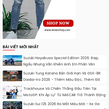
BÀI VIẾT MỚI NHẤT
Suzuki Hayabusa Special Edition 2026: Đẹp,
Ngầu Nhưng Vẫn Khiến Anh Em Phân Vân
Suzuki Tung Katana Bản Giới Hạn Và GSX-8R
Daidai-Iro 2026 - Thêm Màu Độc, Thêm Đồ
Chơi, Thêm Cá Tính
Trackhouse Và Chiến Thắng Đầu Tiên Tại
MotoGP: Khi Áp Lự” Từ NASCAR Trở Thành Động
Lực Ngọt Ngào
Suzuki Sui 125 2026 Ra Mắt Màu Mới - Xe Ga