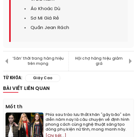
Áo Khoác Dù
Sơ Mi Giá Rẻ
Quần Jean Rách
‘Săn’ thời trang hàng hiệu
Hội chợ hàng hiệu giảm
trên mạng
giá
TỪ KHÓA:
Giày Cao
BÀI VIẾT LIÊN QUAN
Mốt th
Phía sau trào lưu thắt khăn "gây bão" sàn
diễn năm nay là câu chuyện về định hình
phong cách cùng nghệ thuật sáng tạo
dòng phụ kiện nữ tính, mong manh này.
[Chi tiết...]