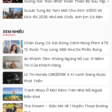
Vuông Vức ‘độc Nhất’ Hoàn Thiện Bộ Sưu Tập 7
Sắc Cầu Vồng
Suzuki Tung Bộ Tem Mới Cho GSX-S1000 Và
GSX-8S 2026: Nhỏ Mà Chất, Anh Em Có Nên
Nâng Cấp?
XEM NHIỀU
Chân Dung Cô Gái Đóng Cảnh Nóng Phim 476
Tỷ Được Truy Lùng: Mặt Hoa Da Phấn, Bụng
“không Gợn Sóng”
An Khánh Tâm: Không Ngừng Nỗ Lực Vì Niềm
Tin Của Khách Hàng
Lộ Tin Honda CBR250RR 4 Xi-Lanh Đang Được
Phát Triển
Tranh Nhau Ở Một Đêm Trên Nhà Nổi Ngoài
Biển Khơi
The Dream - Giấc Mơ Về 1 Huyền Thoại Đường