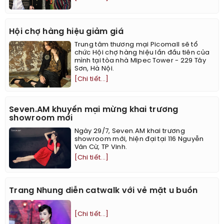
Hội chợ hàng hiệu giảm giá
Trung tâm thương mại Picomall sẽ tổ
chức Hội chợ hàng hiệu lần đầu tiên của
mình tại tòa nhà Mipec Tower - 229 Tây
Sơn, Hà Nội.
[Chi tiết...]
Seven.AM khuyến mại mừng khai trương
showroom mới
Ngày 29/7, Seven.AM khai trương
showroom mới, hiện đại tại 116 Nguyễn
Văn Cừ, TP Vinh.
[Chi tiết...]
Trang Nhung diễn catwalk với vẻ mặt u buồn
[Chi tiết...]