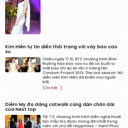
Kim Hiền tự tin diễn thời trang với váy bao cao
su
Chiều ngày 17.10, BTC chương trình Bình
thường hóa bao cao su đã có buổi ra
mắt báo chí dự án lần 3 mang tên
Condom Project 2013: The last season. Nữ
diễn viên Kim Hiền đã khiến mọi người
bất...
[Chi tiết...]
Diễm My đọ dáng catwalk cùng dàn chân dài
của Next top
Tối 7.11, chương trình trình diễn nghệ thuật
tạo mẫu tóc được mong đợi nhất trong
năm với chủ đề Happiness – Hạnh Phúc