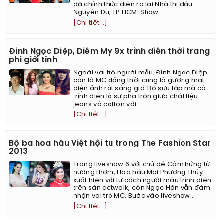
đã chính thức diễn ra tại Nhà thi đấu
Nguyễn Du, TP.HCM. Show...
[Chi tiết...]
Đinh Ngọc Diệp, Diễm My 9x trình diễn thời trang
phi giới tính
Ngoài vai trò người mẫu, Đinh Ngọc Diệp
còn là MC đồng thời cũng là gương mặt
điện ảnh rất sáng giá. Bộ sưu tập mà cô
trình diễn là sự pha trộn giữa chất liệu
jeans và cotton với...
[Chi tiết...]
Bộ ba hoa hậu Việt hội tụ trong The Fashion Star
2013
Trong liveshow 6 với chủ đề Cảm hứng từ
hương thơm, Hoa hậu Mai Phương Thúy
xuất hiện với tư cách người mẫu trình diễn
trên sàn catwalk, còn Ngọc Hân vẫn đảm
nhận vai trò MC. Bước vào liveshow...
[Chi tiết...]