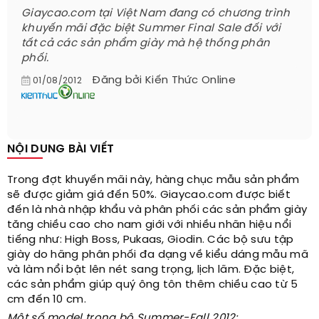
Giaycao.com tại Việt Nam đang có chương trình
khuyến mãi đặc biệt Summer Final Sale đối với
tất cả các sản phẩm giày mà hệ thống phân
phối.
Đăng bởi
Kiến Thức Online
01/08/2012
NỘI DUNG BÀI VIẾT
Trong đợt khuyến mãi này, hàng chục mẫu sản phẩm
sẽ được giảm giá đến 50%. Giaycao.com được biết
đến là nhà nhập khẩu và phân phối các sản phẩm giày
tăng chiều cao cho nam giới với nhiều nhãn hiệu nổi
tiếng như: High Boss, Pukaas, Giodin. Các bộ sưu tập
giày do hãng phân phối đa dạng về kiểu dáng mẫu mã
và làm nổi bật lên nét sang trọng, lịch lãm. Đặc biệt,
các sản phẩm giúp quý ông tôn thêm chiều cao từ 5
cm đến 10 cm.
Một số model trong bộ Summer-Fall 2012: