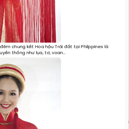
đêm chung kết Hoa hậu Trái đất tại Philppines là
ruyền thống như lụa, tơ, voan…