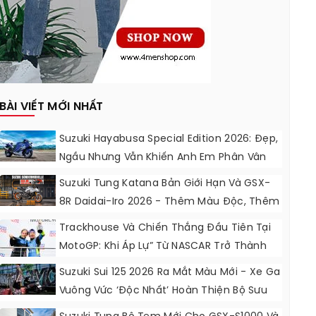
BÀI VIẾT MỚI NHẤT
Suzuki Hayabusa Special Edition 2026: Đẹp,
Ngầu Nhưng Vẫn Khiến Anh Em Phân Vân
Suzuki Tung Katana Bản Giới Hạn Và GSX-
8R Daidai-Iro 2026 - Thêm Màu Độc, Thêm
Đồ Chơi, Thêm Cá Tính
Trackhouse Và Chiến Thắng Đầu Tiên Tại
MotoGP: Khi Áp Lự” Từ NASCAR Trở Thành
Động Lực Ngọt Ngào
Suzuki Sui 125 2026 Ra Mắt Màu Mới - Xe Ga
Vuông Vức ‘độc Nhất’ Hoàn Thiện Bộ Sưu
Tập 7 Sắc Cầu Vồng