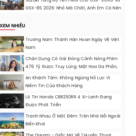
Suzuki Tung Bộ Tem Mới Cho GSX-S1000 Và
GSX-8S 2026: Nhỏ Mà Chất, Anh Em Có Nên
Nâng Cấp?
XEM NHIỀU
Trương Nam Thành Hân Hoan Ngày Về Việt
Nam
Chân Dung Cô Gái Đóng Cảnh Nóng Phim
476 Tỷ Được Truy Lùng: Mặt Hoa Da Phấn,
Bụng “không Gợn Sóng”
An Khánh Tâm: Không Ngừng Nỗ Lực Vì
Niềm Tin Của Khách Hàng
Lộ Tin Honda CBR250RR 4 Xi-Lanh Đang
Được Phát Triển
Tranh Nhau Ở Một Đêm Trên Nhà Nổi Ngoài
Biển Khơi
The Dream - Giấc Mơ Về 1 Huyền Thoại