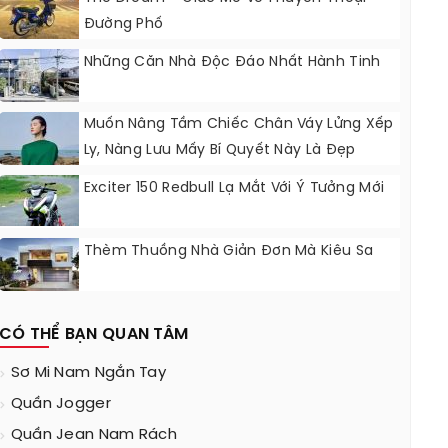
Đường Phố
Những Căn Nhà Độc Đáo Nhất Hành Tinh
Muốn Nâng Tầm Chiếc Chân Váy Lửng Xếp
Ly, Nàng Lưu Mấy Bí Quyết Này Là Đẹp
Chẳng Kém Fashionista
Exciter 150 Redbull Lạ Mắt Với Ý Tưởng Mới
Thèm Thuồng Nhà Giản Đơn Mà Kiêu Sa
CÓ THỂ BẠN QUAN TÂM
Sơ Mi Nam Ngắn Tay
Quần Jogger
Quần Jean Nam Rách