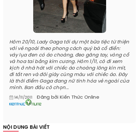
Hôm 20/10, Lady Gaga tới dự một bữa tiệc từ thiện
với vẻ ngoài theo phong cách quý bà cổ điển:
váy lụa đen có áo choàng, đeo găng tay, vòng cổ
và hoa tai bằng kim cương. Hôm 1/11, cô đi xem
kịch ở nhà hát với chiếc áo choàng lông kín mít,
đi tất ren và đôi giày cùng màu với chiếc áo. Đây
là thời điểm Gaga đang nữ tính hóa vẻ ngoài của
mình. Ban đầu cô chọn...
Đăng bởi
Kiến Thức Online
14/11/2011
NỘI DUNG BÀI VIẾT