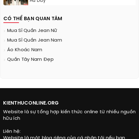
Hà Duy
CÓ THỂ BẠN QUAN TÂM
Mua Sỉ Quần Jean Nữ
Mua Sỉ Quần Jean Nam
Áo Khoác Nam
Quần Tây Nam Đẹp
KIENTHUCONLINE.ORG
Website là sự tổng hợp kiến thức online từ nhiều nguồn
hữu ích
Liên hệ:
Website là một blog riêng của cá nhân tôi nếu bạn