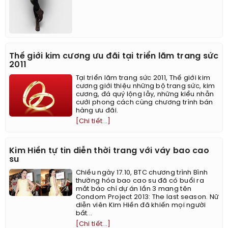
Thế giới kim cương ưu đãi tại triển lãm trang sức
2011
Tại triển lãm trang sức 2011, Thế giới kim
cương giới thiệu những bộ trang sức, kim
cương, đá quý lộng lẫy, những kiểu nhẫn
cưới phong cách cùng chương trình bán
hàng ưu đãi.
[Chi tiết...]
Kim Hiền tự tin diễn thời trang với váy bao cao
su
Chiều ngày 17.10, BTC chương trình Bình
thường hóa bao cao su đã có buổi ra
mắt báo chí dự án lần 3 mang tên
Condom Project 2013: The last season. Nữ
diễn viên Kim Hiền đã khiến mọi người
bất...
[Chi tiết...]