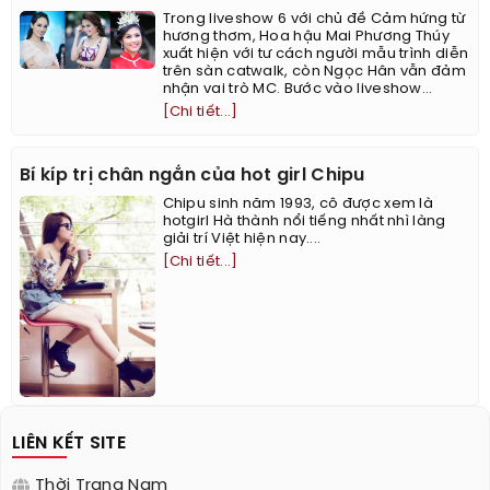
Trong liveshow 6 với chủ đề Cảm hứng từ
hương thơm, Hoa hậu Mai Phương Thúy
xuất hiện với tư cách người mẫu trình diễn
trên sàn catwalk, còn Ngọc Hân vẫn đảm
nhận vai trò MC. Bước vào liveshow...
[Chi tiết...]
Bí kíp trị chân ngắn của hot girl Chipu
Chipu sinh năm 1993, cô được xem là
hotgirl Hà thành nổi tiếng nhất nhì làng
giải trí Việt hiện nay....
[Chi tiết...]
LIÊN KẾT SITE
Thời Trang Nam