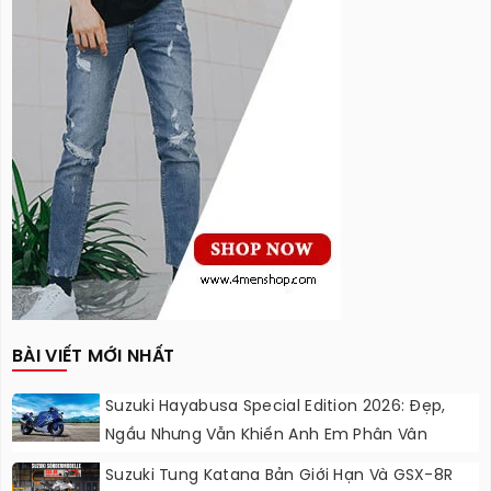
BÀI VIẾT MỚI NHẤT
Suzuki Hayabusa Special Edition 2026: Đẹp,
Ngầu Nhưng Vẫn Khiến Anh Em Phân Vân
Suzuki Tung Katana Bản Giới Hạn Và GSX-8R