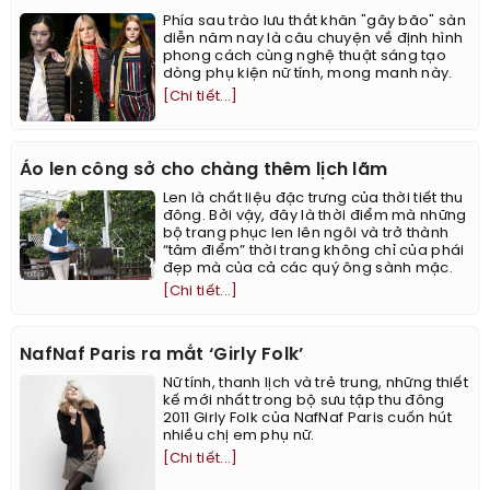
Phía sau trào lưu thắt khăn "gây bão" sàn
diễn năm nay là câu chuyện về định hình
phong cách cùng nghệ thuật sáng tạo
dòng phụ kiện nữ tính, mong manh này.
[Chi tiết...]
Áo len công sở cho chàng thêm lịch lãm
Len là chất liệu đặc trưng của thời tiết thu
đông. Bởi vậy, đây là thời điểm mà những
bộ trang phục len lên ngôi và trở thành
“tâm điểm” thời trang không chỉ của phái
đẹp mà của cả các quý ông sành mặc.
[Chi tiết...]
NafNaf Paris ra mắt ‘Girly Folk’
Nữ tính, thanh lịch và trẻ trung, những thiết
kế mới nhất trong bộ sưu tập thu đông
2011 Girly Folk của NafNaf Paris cuốn hút
nhiều chị em phụ nữ.
[Chi tiết...]