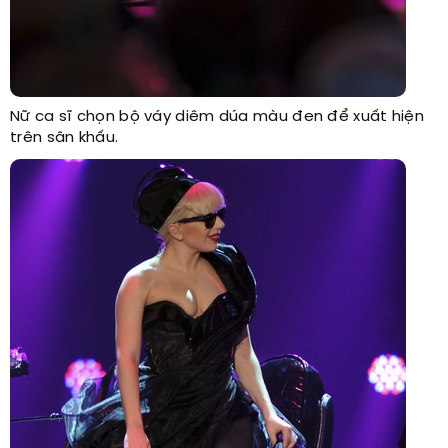
Nữ ca sĩ chọn bộ váy diêm dúa màu đen để xuất hiện
trên sân khấu.