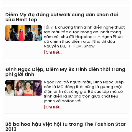
Diễm My đọ dáng catwalk cùng dàn chân dài
của Next top
Tối 7.11, chương trình trình diễn nghệ thuật
tạo mẫu tóc được mong đợi nhất trong
năm với chủ đề Happiness – Hạnh Phúc
đã chính thức diễn ra tại Nhà thi đấu
Nguyễn Du, TP.HCM. Show...
[Chi tiết...]
Đinh Ngọc Diệp, Diễm My 9x trình diễn thời trang
phi giới tính
Ngoài vai trò người mẫu, Đinh Ngọc Diệp
còn là MC đồng thời cũng là gương mặt
điện ảnh rất sáng giá. Bộ sưu tập mà cô
trình diễn là sự pha trộn giữa chất liệu
jeans và cotton với...
[Chi tiết...]
Bộ ba hoa hậu Việt hội tụ trong The Fashion Star
2013