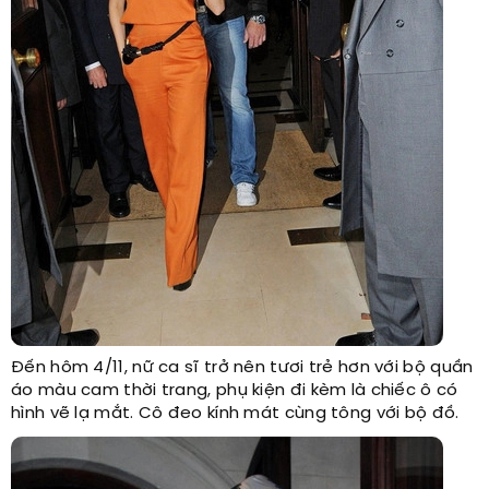
Đến hôm 4/11, nữ ca sĩ trở nên tươi trẻ hơn với bộ quần
áo màu cam thời trang, phụ kiện đi kèm là chiếc ô có
hình vẽ lạ mắt. Cô đeo kính mát cùng tông với bộ đồ.