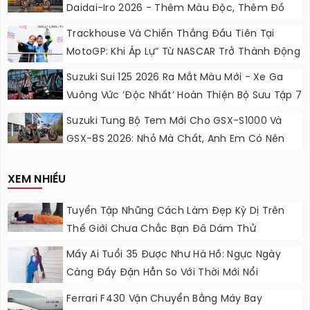
Daidai-Iro 2026 - Thêm Màu Độc, Thêm Đồ
Chơi, Thêm Cá Tính
Trackhouse Và Chiến Thắng Đầu Tiên Tại
MotoGP: Khi Áp Lự” Từ NASCAR Trở Thành Động
Lực Ngọt Ngào
Suzuki Sui 125 2026 Ra Mắt Màu Mới - Xe Ga
Vuông Vức ‘độc Nhất’ Hoàn Thiện Bộ Sưu Tập 7
Sắc Cầu Vồng
Suzuki Tung Bộ Tem Mới Cho GSX-S1000 Và
GSX-8S 2026: Nhỏ Mà Chất, Anh Em Có Nên
Nâng Cấp?
XEM NHIỀU
Tuyển Tập Những Cách Làm Đẹp Kỳ Dị Trên
Thế Giới Chưa Chắc Bạn Đã Dám Thử
Mấy Ai Tuổi 35 Được Như Hà Hồ: Ngực Ngày
Càng Đầy Đặn Hẳn So Với Thời Mới Nổi
Ferrari F430 Vận Chuyển Bằng Máy Bay