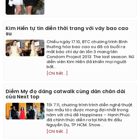
Kim Hiền tự tin diễn thời trang với váy bao cao
su
Chiều ngày 17.10, BTC chương trình Bình
thường hóa bao cao su đã có buổi ra
mắt báo chí dự án lần 3 mang tên
Condom Project 2013: The last season. Nữ
diễn viên Kim Hiền đã khiến mọi người
bất...
[Chi tiết...]
Diễm My đọ dáng catwalk cùng dàn chân dài
của Next top
Tối 7.11, chương trình trình diễn nghệ thuật
tạo mẫu tóc được mong đợi nhất trong
năm với chủ đề Happiness – Hạnh Phúc
đã chính thức diễn ra tại Nhà thi đấu
Nguyễn Du, TP.HCM. Show...
[Chi tiết...]