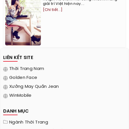
giải trí Việt hiện nay....
[Chi tiết...]
LIÊN KẾT SITE
Thời Trang Nam
Golden Face
Xưởng May Quần Jean
WinMobile
DANH MỤC
Ngành Thời Trang