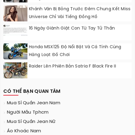
Khánh Vân Bị Bỏng Trước Đêm Chung Kết Miss
Universe Chỉ Vài Tiếng Đồng Hồ
16 Ngày Giành Giật Con Từ Tay Tử Thần
Honda MSX125 Độ Nổi Bật Và Cá Tính Cùng
Hàng Loạt Đồ Chơi
Raider Lên Phiên Bản Satria F Black Fire II
CÓ THỂ BẠN QUAN TÂM
Mua Sỉ Quần Jean Nam
Người Mẫu Tphcm
Mua Sỉ Quần Jean Nữ
Áo Khoác Nam