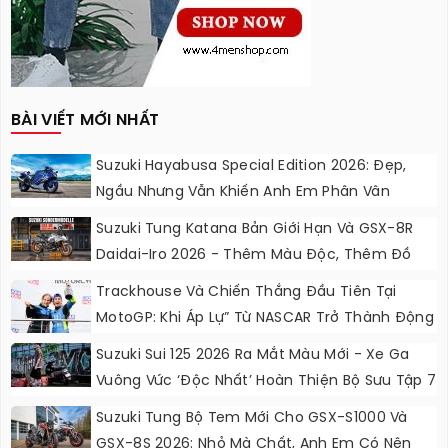
BÀI VIẾT MỚI NHẤT
Suzuki Hayabusa Special Edition 2026: Đẹp,
Ngầu Nhưng Vẫn Khiến Anh Em Phân Vân
Suzuki Tung Katana Bản Giới Hạn Và GSX-8R
Daidai-Iro 2026 - Thêm Màu Độc, Thêm Đồ
Chơi, Thêm Cá Tính
Trackhouse Và Chiến Thắng Đầu Tiên Tại
MotoGP: Khi Áp Lự” Từ NASCAR Trở Thành Động
Lực Ngọt Ngào
Suzuki Sui 125 2026 Ra Mắt Màu Mới - Xe Ga
Vuông Vức ‘độc Nhất’ Hoàn Thiện Bộ Sưu Tập 7
Sắc Cầu Vồng
Suzuki Tung Bộ Tem Mới Cho GSX-S1000 Và
GSX-8S 2026: Nhỏ Mà Chất, Anh Em Có Nên