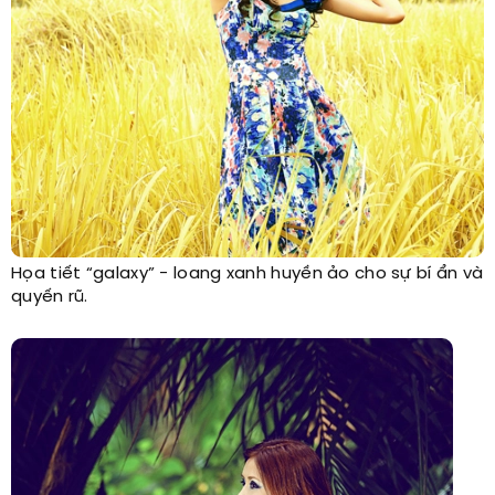
Họa tiết “galaxy” - loang xanh huyền ảo cho sự bí ẩn và
quyến rũ.