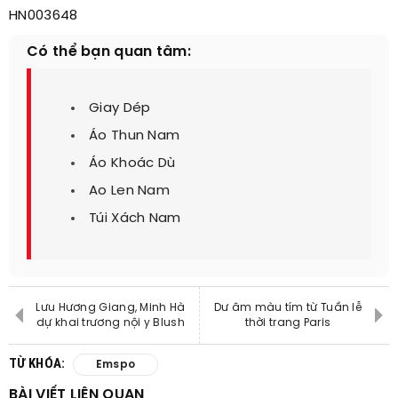
HN003648
Có thể bạn quan tâm:
Giay Dép
Áo Thun Nam
Áo Khoác Dù
Ao Len Nam
Túi Xách Nam
Lưu Hương Giang, Minh Hà
Dư âm màu tím từ Tuần lễ
dự khai trương nội y Blush
thời trang Paris
TỪ KHÓA:
Emspo
BÀI VIẾT LIÊN QUAN