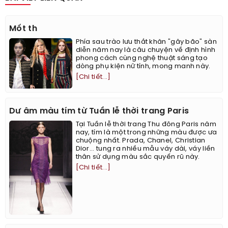
Mốt th
Phía sau trào lưu thắt khăn "gây bão" sàn
diễn năm nay là câu chuyện về định hình
phong cách cùng nghệ thuật sáng tạo
dòng phụ kiện nữ tính, mong manh này.
[Chi tiết...]
Dư âm màu tím từ Tuần lễ thời trang Paris
Tại Tuần lễ thời trang Thu đông Paris năm
nay, tím là một trong những màu được ưa
chuộng nhất. Prada, Chanel, Christian
Dior... tung ra nhiều mẫu váy dài, váy liền
thân sử dụng màu sắc quyến rũ này.
[Chi tiết...]