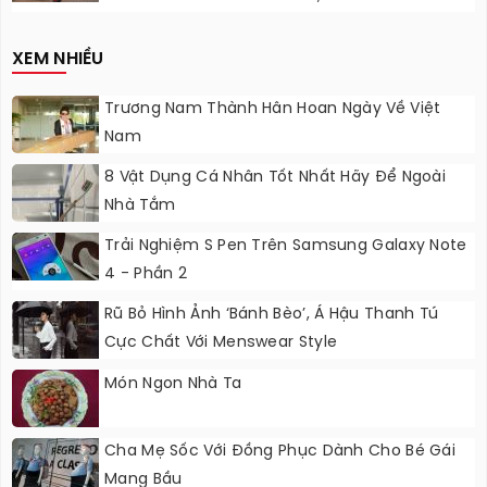
Nâng Cấp?
XEM NHIỀU
Trương Nam Thành Hân Hoan Ngày Về Việt
Nam
8 Vật Dụng Cá Nhân Tốt Nhất Hãy Để Ngoài
Nhà Tắm
Trải Nghiệm S Pen Trên Samsung Galaxy Note
4 - Phần 2
Rũ Bỏ Hình Ảnh ‘bánh Bèo’, Á Hậu Thanh Tú
Cực Chất Với Menswear Style
Món Ngon Nhà Ta
Cha Mẹ Sốc Với Đồng Phục Dành Cho Bé Gái
Mang Bầu