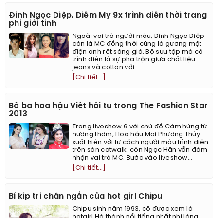
Đinh Ngọc Diệp, Diễm My 9x trình diễn thời trang
phi giới tính
Ngoài vai trò người mẫu, Đinh Ngọc Diệp
còn là MC đồng thời cũng là gương mặt
điện ảnh rất sáng giá. Bộ sưu tập mà cô
trình diễn là sự pha trộn giữa chất liệu
jeans và cotton với...
[Chi tiết...]
Bộ ba hoa hậu Việt hội tụ trong The Fashion Star
2013
Trong liveshow 6 với chủ đề Cảm hứng từ
hương thơm, Hoa hậu Mai Phương Thúy
xuất hiện với tư cách người mẫu trình diễn
trên sàn catwalk, còn Ngọc Hân vẫn đảm
nhận vai trò MC. Bước vào liveshow...
[Chi tiết...]
Bí kíp trị chân ngắn của hot girl Chipu
Chipu sinh năm 1993, cô được xem là
hotgirl Hà thành nổi tiếng nhất nhì làng