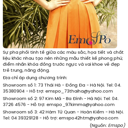
Sự pha phối tinh tế giữa các màu sắc, họa tiết và chất
liệu khác nhau tạo nên những mẫu thiết kế phong phú;
điểm nhấn khóa đồng trước ngực và vai khoe vẻ đẹp
trẻ trung, năng động.
Địa chỉ áp dụng chương trình:
Showroom số 1: 73 Thái Hà - Đống Đa - Hà Nội. Tel: 04.
35380904 - Hỗ trợ: emspo_73thaiha@yahoo.com
Showroom số 2: 97 Kim Mã - Ba Đình - Hà Nội. Tel: 04.
3726 4576 - Hỗ trợ: emspo_97kimma@yahoo.com
Showroom số 3: 42 Hàm Tử Quan - Hoàn Kiếm - Hà Nội.
Tel: 04 39329128 - Hỗ trợ: emspo42htm@yahoo.com
(Nguồn:
Emspo)